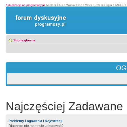
Aktualizacje na programosy.pl
:
Adblock Plus
•
Mixmax Free
•
Viber
•
uBlock Origin
•
TARGET 
Strona główna
OG
Najczęściej Zadawane 
Problemy Logowania i Rejestracji
Dlaczego nie mogę się zalogować?