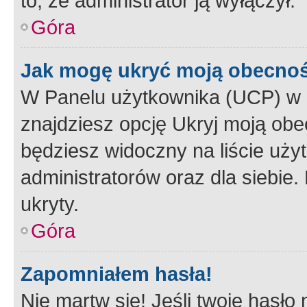
to, że administrator ją wyłączył.
Góra
Jak mogę ukryć moją obecno
W Panelu użytkownika (UCP) w 
znajdziesz opcję Ukryj moją obe
będziesz widoczny na liście użyt
administratorów oraz dla siebie.
ukryty.
Góra
Zapomniałem hasła!
Nie martw się! Jeśli twoje hasło