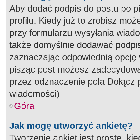
Aby dodać podpis do postu po 
profilu. Kiedy już to zrobisz m
przy formularzu wysyłania wiad
także domyślnie dodawać podpi
zaznaczając odpowiednią opcję 
pisząc post możesz zadecydowa
przez odznaczenie pola Dołącz 
wiadomości)
Góra
Jak mogę utworzyć ankietę?
Tworzenie ankiet jest proste, ki