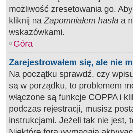
możliwość zresetowania go. Aby 
kliknij na
Zapomniałem hasła
a n
wskazówkami.
Góra
Zarejestrowałem się, ale nie 
Na początku sprawdź, czy wpisuj
są w porządku, to problemem mo
włączone są funkcje COPPA i kl
podczas rejestracji, musisz pos
instrukcjami. Jeżeli tak nie jes
Niektóre fora wymagają aktywac