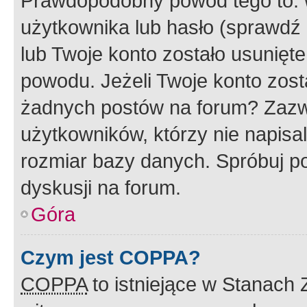
Prawdopodobny powód tego to:
użytkownika lub hasło (sprawdź e
lub Twoje konto zostało usunięte
powodu. Jeżeli Twoje konto zost
żadnych postów na forum? Zazw
użytkowników, którzy nie napisa
rozmiar bazy danych. Spróbuj po
dyskusji na forum.
Góra
Czym jest COPPA?
COPPA
to istniejące w Stanach