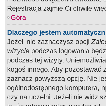
Rejestracja zajmie Ci chwilę wi
Góra
Dlaczego jestem automatycz
Jeżeli nie zaznaczysz opcji
Zalo
wizycie
podczas logowania będzi
podczas tej wizyty. Uniemożliwi
kogoś innego. Aby pozostawać 
zaznacz powyższą opcję. Nie jes
ogólnodostępnego komputera, np.
czy na uczelni. Jeżeli nie widzi