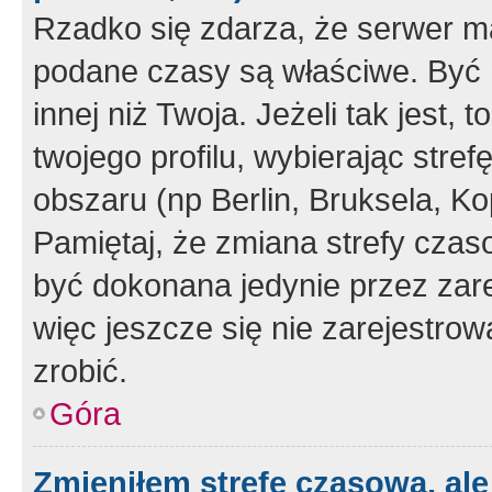
Rzadko się zdarza, że serwer m
podane czasy są właściwe. Być 
innej niż Twoja. Jeżeli tak jest,
twojego profilu, wybierając str
obszaru (np Berlin, Bruksela, Ko
Pamiętaj, że zmiana strefy czas
być dokonana jedynie przez zar
więc jeszcze się nie zarejestrow
zrobić.
Góra
Zmieniłem strefę czasową, ale