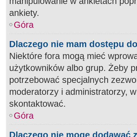
manipulowanie w ankietach popr
ankiety.
Góra
Dlaczego nie mam dostępu d
Niektóre fora mogą mieć wprowa
użytkowników albo grup. Żeby pr
potrzebować specjalnych zezwole
moderatorzy i administratorzy, w
skontaktować.
Góra
Dlaczego nie mogę dodawać 