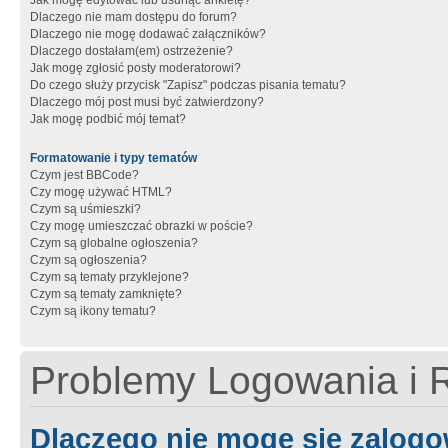
Jak mogę edytować lub usunąć ankietę?
Dlaczego nie mam dostępu do forum?
Dlaczego nie mogę dodawać załączników?
Dlaczego dostałam(em) ostrzeżenie?
Jak mogę zgłosić posty moderatorowi?
Do czego służy przycisk "Zapisz" podczas pisania tematu?
Dlaczego mój post musi być zatwierdzony?
Jak mogę podbić mój temat?
Formatowanie i typy tematów
Czym jest BBCode?
Czy mogę używać HTML?
Czym są uśmieszki?
Czy mogę umieszczać obrazki w poście?
Czym są globalne ogłoszenia?
Czym są ogłoszenia?
Czym są tematy przyklejone?
Czym są tematy zamknięte?
Czym są ikony tematu?
Problemy Logowania i R
Dlaczego nie mogę się zalog