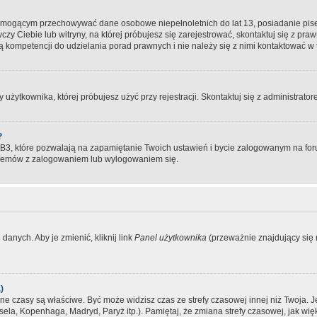
, mogącym przechowywać dane osobowe niepełnoletnich do lat 13, posiadanie pi
yczy Ciebie lub witryny, na której próbujesz się zarejestrować, skontaktuj się z pr
 kompetencji do udzielania porad prawnych i nie należy się z nimi kontaktować w te
użytkownika, której próbujesz użyć przy rejestracji. Skontaktuj się z administrat
?
, które pozwalają na zapamiętanie Twoich ustawień i bycie zalogowanym na forum
blemów z zalogowaniem lub wylogowaniem się.
danych. Aby je zmienić, kliknij link
Panel użytkownika
(przeważnie znajdujący się n
)
czasy są właściwe. Być może widzisz czas ze strefy czasowej innej niż Twoja. Jeże
sela, Kopenhaga, Madryd, Paryż itp.). Pamiętaj, że zmiana strefy czasowej, jak 