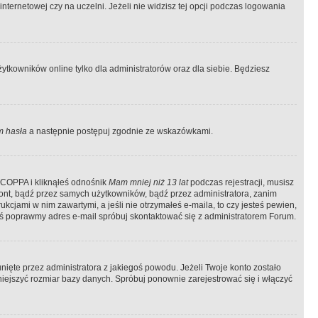
ternetowej czy na uczelni. Jeżeli nie widzisz tej opcji podczas logowania
tkowników online tylko dla administratorów oraz dla siebie. Będziesz
 hasła
a następnie postępuj zgodnie ze wskazówkami.
e COPPA i kliknąłeś odnośnik
Mam mniej niż 13 lat
podczas rejestracji, musisz
kont, bądź przez samych użytkowników, bądź przez administratora, zanim
cjami w nim zawartymi, a jeśli nie otrzymałeś e-maila, to czy jesteś pewien,
ś poprawmy adres e-mail spróbuj skontaktować się z administratorem Forum.
ięte przez administratora z jakiegoś powodu. Jeżeli Twoje konto zostało
iejszyć rozmiar bazy danych. Spróbuj ponownie zarejestrować się i włączyć