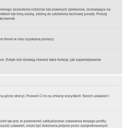
semnego zezwolenia rodziców lub prawnych opiekunów, zezwalające na
awnikiem lub inną osobą, zdolną do udzielenia fachowej porady. Proszę
j kwestii.
orem forum w celu uzyskania pomocy.
. Dzięki nim działają również takie funkcje, jak zapamiętywanie
a górze strony). Pozwoli Ci to na zmianę wszystkich Twoich ustawień i
li tak jest, to powinieneś zaktualizować ustawienia twojego profilu,
większość ustawień, może być dokonana jedynie przez zarejestrowanych