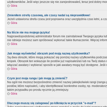
użytkowników. Jeśli więc jeszcze się nie zarejestrowałeś, teraz jest dobry mo
Góra
Zmieniłem strefę czasową, ale czasy nadal są nieprawidłowe!
Jeżeli ustawiona strefa czasu jest poprawna oraz uwzględnia czas letni, a c
Góra
Na liście nie ma mojego języka!
Najprawdopodobniej administrator forum nie zainstalował Twojego języka lub n
nie istnieje możesz sam spróbować wykonać takie tłumaczenie. Więcej inform
Góra
Jak mogę wyświetlać obrazek pod moją nazwą użytkownika?
Są dwa obrazki, które mogą pokazać się poniżej nazwy użytkownika podczas
kropek. Obrazek ten wskazuje ile postów już napisałeś/aś lub na Twój status
włączać awatary i wybierać sposób w jaki awatary mogą być dostępne. Jeśli n
Góra
Czym jest moja ranga i jak mogę ją zmienić?
Na ogół nie możesz bezpośrednio zmienić nazwy jakiejkolwiek rangi (ranga 
postów, które napisałeś, i aby identyfikować konkretne osoby, np. moderator
takim przypadku po prostu ręcznie ją zmniejszy.
Góra
Dlaczego muszę się zalogować po kliknięciu w przycisk "e-mail"?