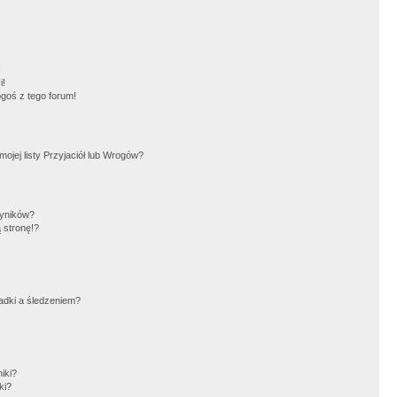
!
i!
goś z tego forum!
jej listy Przyjaciół lub Wrogów?
wyników?
 stronę!?
adki a śledzeniem?
iki?
ki?