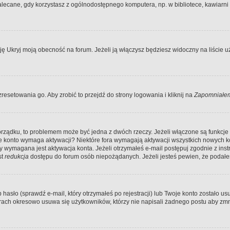
ecane, gdy korzystasz z ogólnodostępnego komputera, np. w bibliotece, kawiarni in
Ukryj moją obecność na forum. Jeżeli ją włączysz będziesz widoczny na liście uży
resetowania go. Aby zrobić to przejdź do strony logowania i kliknij na
Zapomniałem
porządku, to problemem może być jedna z dwóch rzeczy. Jeżeli włączone są funkcj
twoje konto wymaga aktywacji? Niektóre fora wymagają aktywacji wszystkich nowych 
wymagana jest aktywacja konta. Jeżeli otrzymałeś e-mail postępuj zgodnie z instruk
st
redukcja
dostępu do forum osób niepożądanych. Jeżeli jesteś pewien, że podałe
o (sprawdź e-mail, który otrzymałeś po rejestracji) lub Twoje konto zostało usun
rach okresowo usuwa się użytkowników, którzy nie napisali żadnego postu aby zmn