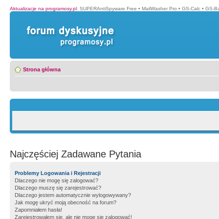
Aktualizacje na programosy.pl
:
SUPERAntiSpyware Free
•
MailWasher Pro
•
GS-Calc
•
GS-B
Strona główna
Najczęściej Zadawane Pytania
Problemy Logowania i Rejestracji
Dlaczego nie mogę się zalogować?
Dlaczego muszę się zarejestrować?
Dlaczego jestem automatycznie wylogowywany?
Jak mogę ukryć moją obecność na forum?
Zapomniałem hasła!
Zarejestrowałem się, ale nie mogę się zalogować!