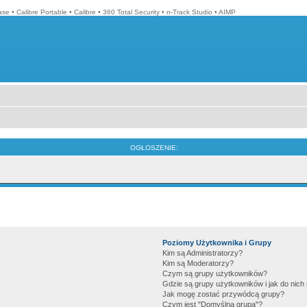
ase
•
Calibre Portable
•
Calibre
•
360 Total Security
•
n-Track Studio
•
AIMP
OGŁOSZENIE:
Poziomy Użytkownika i Grupy
Kim są Administratorzy?
Kim są Moderatorzy?
Czym są grupy użytkowników?
Gdzie są grupy użytkowników i jak do nic
Jak mogę zostać przywódcą grupy?
Czym jest "Domyślna grupa"?