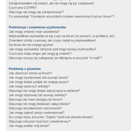
Zarejestrowałem się kiedyś, ale nie mogę się już zalogować!
Czym jest COPPA?
Dlaczego nie mogę się zarejestrować?
Co spowoduje "Usunięcie wszystkich cookies utworzonych przez forum"?
Preferencje i ustawienia użytkownika
Jak mogę zmienić moje ustawienia?
Nieprawidłowo wyświetla mi się czas na forum (w postach, w profilach, itd.)
Zmieniłem strefę czasową, ale czasy nadal są nieprawidłowe!
Na liście nie ma mojego języka!
Jak mogę wyświetlać obrazek pod moją nazwą użytkownika?
Czym jest moja ranga i jak mogę ją zmienić?
Dlaczego muszę się zalogować po kliknięciu w przycisk "e-mail"?
Problemy z pisaniem
Jak utworzyć temat na forum?
Jak mogę wyedytować lub usunąć posta?
Jak mogę dodać podpis do mojego postu?
Jak mogę utworzyć ankietę?
Dlaczego nie mogę dodać więcej opcji w ankiecie?
Jak mogę edytować lub usunąć ankietę?
Dlaczego nie mam dostępu do forum?
Dlaczego nie mogę dodawać załączników?
Dlaczego dostałam(em) ostrzeżenie?
Jak mogę zgłosić posty moderatorowi?
Do czego służy przycisk "Zapisz" podczas pisania tematu?
Dlaczego mój post musi być zatwierdzony?
Jak mogę podbić mój temat?