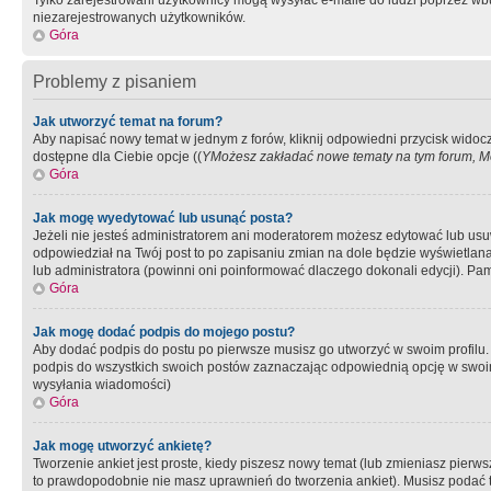
Tylko zarejestrowani użytkownicy mogą wysyłać e-maile do ludzi poprzez wbu
niezarejestrowanych użytkowników.
Góra
Problemy z pisaniem
Jak utworzyć temat na forum?
Aby napisać nowy temat w jednym z forów, kliknij odpowiedni przycisk widoc
dostępne dla Ciebie opcje ((
YMożesz zakładać nowe tematy na tym forum, Mo
Góra
Jak mogę wyedytować lub usunąć posta?
Jeżeli nie jesteś administratorem ani moderatorem możesz edytować lub usuwać
odpowiedział na Twój post to po zapisaniu zmian na dole będzie wyświetlana 
lub administratora (powinni oni poinformować dlaczego dokonali edycji). Pam
Góra
Jak mogę dodać podpis do mojego postu?
Aby dodać podpis do postu po pierwsze musisz go utworzyć w swoim profilu.
podpis do wszystkich swoich postów zaznaczając odpowiednią opcję w swoi
wysyłania wiadomości)
Góra
Jak mogę utworzyć ankietę?
Tworzenie ankiet jest proste, kiedy piszesz nowy temat (lub zmieniasz pier
to prawdopodobnie nie masz uprawnień do tworzenia ankiet). Musisz podać tyt