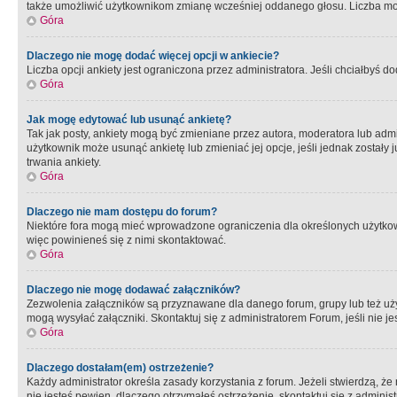
także umożliwić użytkownikom zmianę wcześniej oddanego głosu. Liczba możl
Góra
Dlaczego nie mogę dodać więcej opcji w ankiecie?
Liczba opcji ankiety jest ograniczona przez administratora. Jeśli chciałbyś do
Góra
Jak mogę edytować lub usunąć ankietę?
Tak jak posty, ankiety mogą być zmieniane przez autora, moderatora lub admi
użytkownik może usunąć ankietę lub zmieniać jej opcje, jeśli jednak został
trwania ankiety.
Góra
Dlaczego nie mam dostępu do forum?
Niektóre fora mogą mieć wprowadzone ograniczenia dla określonych użytkowni
więc powinieneś się z nimi skontaktować.
Góra
Dlaczego nie mogę dodawać załączników?
Zezwolenia załączników są przyznawane dla danego forum, grupy lub też uż
mogą wysyłać załączniki. Skontaktuj się z administratorem Forum, jeśli nie
Góra
Dlaczego dostałam(em) ostrzeżenie?
Każdy administrator określa zasady korzystania z forum. Jeżeli stwierdzą, ż
nie jesteś pewien, dlaczego otrzymałeś ostrzeżenie, skontaktuj sie z adminis