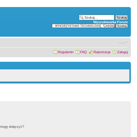
Wyszukiwarka Forum
Regulamin
FAQ
Rejestracja
Zaloguj
h mogę dołączyć?