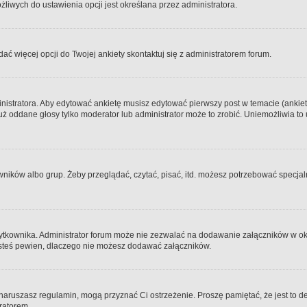
iwych do ustawienia opcji jest określana przez administratora.
dać więcej opcji do Twojej ankiety skontaktuj się z administratorem forum.
nistratora. Aby edytować ankietę musisz edytować pierwszy post w temacie (ankieta
y już oddane głosy tylko moderator lub administrator może to zrobić. Uniemożliwia
ków albo grup. Żeby przeglądać, czytać, pisać, itd. możesz potrzebować specjalny
ytkownika. Administrator forum może nie zezwalać na dodawanie załączników w o
 jesteś pewien, dlaczego nie możesz dodawać załączników.
e naruszasz regulamin, mogą przyznać Ci ostrzeżenie. Proszę pamiętać, że jest to d
tratorem.