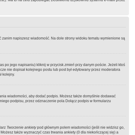
ość). Ma to na celu zapobiegać złośliwemu użytkowniu systemu e-maili przez
ować zanim napiszesz wiadomość. Na dole strony widoku tematu wymienione są
as po jego napisaniu) kliknij w przycisk
zmień
przy danym poście. Jeżeli ktoś
szcze nie dopisał kolejnego postu lub post był edytowany przez moderatora
 kolejny.
łania wiadomości, aby dodać podpis. Możesz także domyślnie dodawać
niego podpisu, przez odznaczenie pola Dołącz podpis w formularzu
larz
Tworzenie ankiety
pod głównym polem wiadomości (jeśli nie widzisz go,
 Możesz także wyznaczyć czas trwania ankiety (0 dla niekończącej się) a