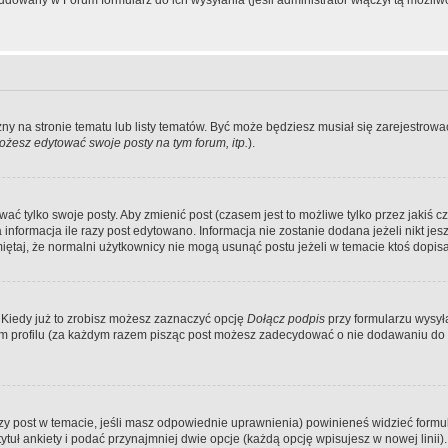
dowany w Forum formularz do ich wysyłania (jeśli administrator włączył tą możliw
zny na stronie tematu lub listy tematów. Być może będziesz musiał się zarejestr
żesz edytować swoje posty na tym forum, itp.
).
 tylko swoje posty. Aby zmienić post (czasem jest to możliwe tylko przez jakiś cz
informacja ile razy post edytowano. Informacja nie zostanie dodana jeżeli nikt je
iętaj, że normalni użytkownicy nie mogą usunąć postu jeżeli w temacie ktoś dopisał
 Kiedy już to zrobisz możesz zaznaczyć opcję
Dołącz podpis
przy formularzu wysy
m profilu (za każdym razem pisząc post możesz zadecydować o nie dodawaniu do 
wszy post w temacie, jeśli masz odpowiednie uprawnienia) powinieneś widzieć formu
uł ankiety i podać przynajmniej dwie opcje (każdą opcję wpisujesz w nowej linii).