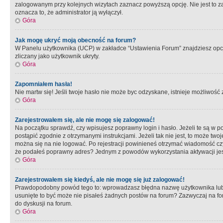
zalogowanym przy kolejnych wizytach zaznacz powyższą opcję. Nie jest to zal
oznacza to, że administrator ją wyłączył.
Góra
Jak mogę ukryć moją obecność na forum?
W Panelu użytkownika (UCP) w zakładce “Ustawienia Forum” znajdziesz opcję 
zliczany jako użytkownik ukryty.
Góra
Zapomniałem hasła!
Nie martw się! Jeśli twoje hasło nie może byc odzyskane, istnieje możliwość z
Góra
Zarejestrowałem się, ale nie mogę się zalogować!
Na początku sprawdź, czy wpisujesz poprawny login i hasło. Jeżeli te są w 
postąpić zgodnie z otrzymanymi instrukcjami. Jeżeli tak nie jest, to może 
można się na nie logować. Po rejestracji powinieneś otrzymać wiadomość czy 
że podałeś poprawny adres? Jednym z powodów wykorzystania aktywacji je
Góra
Zarejestrowałem się kiedyś, ale nie mogę się już zalogować!
Prawdopodobny powód tego to: wprowadzasz błędna nazwę użytkownika lub hasł
usunięte to być może nie pisałeś żadnych postów na forum? Zazwyczaj na fo
do dyskusji na forum.
Góra