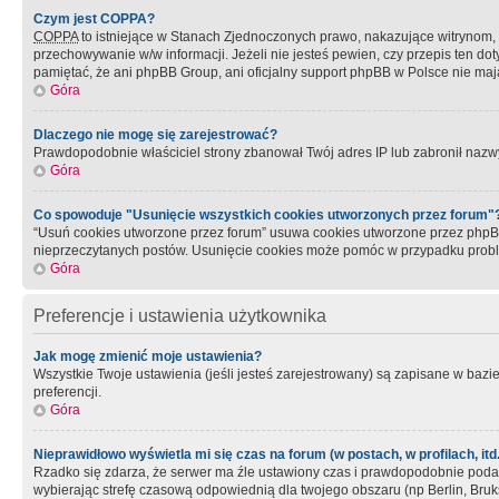
Czym jest COPPA?
COPPA
to istniejące w Stanach Zjednoczonych prawo, nakazujące witrynom
przechowywanie w/w informacji. Jeżeli nie jesteś pewien, czy przepis ten dot
pamiętać, że ani phpBB Group, ani oficjalny support phpBB w Polsce nie mają
Góra
Dlaczego nie mogę się zarejestrować?
Prawdopodobnie właściciel strony zbanował Twój adres IP lub zabronił nazwy 
Góra
Co spowoduje "Usunięcie wszystkich cookies utworzonych przez forum"
“Usuń cookies utworzone przez forum” usuwa cookies utworzone przez phpBB3
nieprzeczytanych postów. Usunięcie cookies może pomóc w przypadku pro
Góra
Preferencje i ustawienia użytkownika
Jak mogę zmienić moje ustawienia?
Wszystkie Twoje ustawienia (jeśli jesteś zarejestrowany) są zapisane w bazie 
preferencji.
Góra
Nieprawidłowo wyświetla mi się czas na forum (w postach, w profilach, itd.
Rzadko się zdarza, że serwer ma źle ustawiony czas i prawdopodobnie podane 
wybierając strefę czasową odpowiednią dla twojego obszaru (np Berlin, Bruk