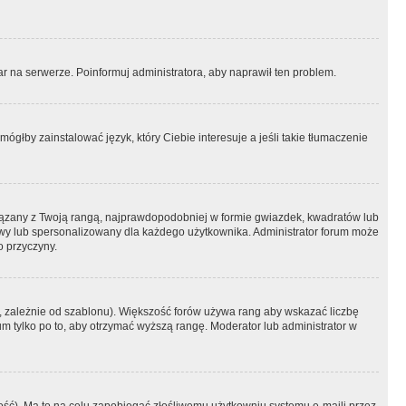
r na serwerze. Poinformuj administratora, aby naprawił ten problem.
ógłby zainstalować język, który Ciebie interesuje a jeśli takie tłumaczenie
iązany z Twoją rangą, najprawdopodobniej w formie gwiazdek, kwadratów lub
atowy lub spersonalizowany dla każdego użytkownika. Administrator forum może
o przyczyny.
, zależnie od szablonu). Większość forów używa rang aby wskazać liczbę
um tylko po to, aby otrzymać wyższą rangę. Moderator lub administrator w