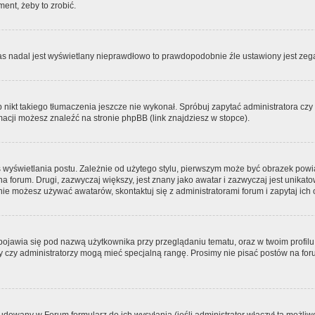
ment, żeby to zrobić.
zas nadal jest wyświetlany nieprawdłowo to prawdopodobnie źle ustawiony jest zega
ikt takiego tłumaczenia jeszcze nie wykonał. Spróbuj zapytać administratora czy m
acji możesz znaleźć na stronie phpBB (link znajdziesz w stopce).
 wyświetlania postu. Zależnie od użytego stylu, pierwszym może być obrazek pow
 na forum. Drugi, zazwyczaj większy, jest znany jako awatar i zazwyczaj jest unik
ie możesz używać awatarów, skontaktuj się z administratorami forum i zapytaj ich 
pojawia się pod nazwą użytkownika przy przeglądaniu tematu, oraz w twoim profilu
zy czy administratorzy mogą mieć specjalną rangę. Prosimy nie pisać postów na for