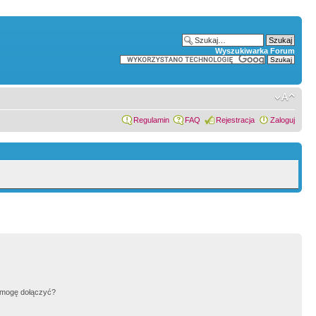
Wyszukiwarka Forum
Regulamin
FAQ
Rejestracja
Zaloguj
h mogę dołączyć?