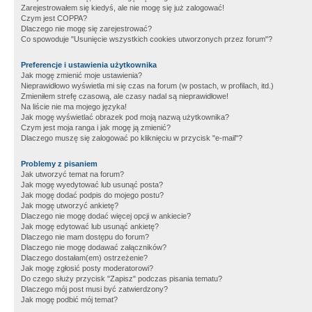
Zarejestrowałem się kiedyś, ale nie mogę się już zalogować!
Czym jest COPPA?
Dlaczego nie mogę się zarejestrować?
Co spowoduje "Usunięcie wszystkich cookies utworzonych przez forum"?
Preferencje i ustawienia użytkownika
Jak mogę zmienić moje ustawienia?
Nieprawidłowo wyświetla mi się czas na forum (w postach, w profilach, itd.)
Zmieniłem strefę czasową, ale czasy nadal są nieprawidłowe!
Na liście nie ma mojego języka!
Jak mogę wyświetlać obrazek pod moją nazwą użytkownika?
Czym jest moja ranga i jak mogę ją zmienić?
Dlaczego muszę się zalogować po kliknięciu w przycisk "e-mail"?
Problemy z pisaniem
Jak utworzyć temat na forum?
Jak mogę wyedytować lub usunąć posta?
Jak mogę dodać podpis do mojego postu?
Jak mogę utworzyć ankietę?
Dlaczego nie mogę dodać więcej opcji w ankiecie?
Jak mogę edytować lub usunąć ankietę?
Dlaczego nie mam dostępu do forum?
Dlaczego nie mogę dodawać załączników?
Dlaczego dostałam(em) ostrzeżenie?
Jak mogę zgłosić posty moderatorowi?
Do czego służy przycisk "Zapisz" podczas pisania tematu?
Dlaczego mój post musi być zatwierdzony?
Jak mogę podbić mój temat?