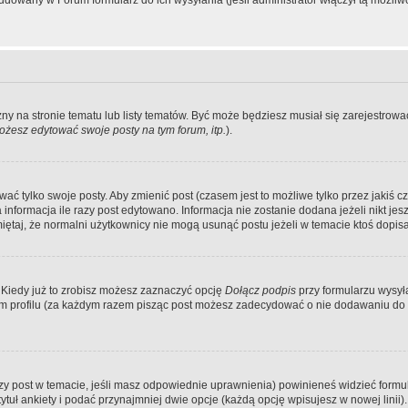
dowany w Forum formularz do ich wysyłania (jeśli administrator włączył tą możliw
zny na stronie tematu lub listy tematów. Być może będziesz musiał się zarejestr
żesz edytować swoje posty na tym forum, itp.
).
 tylko swoje posty. Aby zmienić post (czasem jest to możliwe tylko przez jakiś cz
informacja ile razy post edytowano. Informacja nie zostanie dodana jeżeli nikt je
iętaj, że normalni użytkownicy nie mogą usunąć postu jeżeli w temacie ktoś dopisał
 Kiedy już to zrobisz możesz zaznaczyć opcję
Dołącz podpis
przy formularzu wysy
m profilu (za każdym razem pisząc post możesz zadecydować o nie dodawaniu do 
wszy post w temacie, jeśli masz odpowiednie uprawnienia) powinieneś widzieć formu
uł ankiety i podać przynajmniej dwie opcje (każdą opcję wpisujesz w nowej linii).