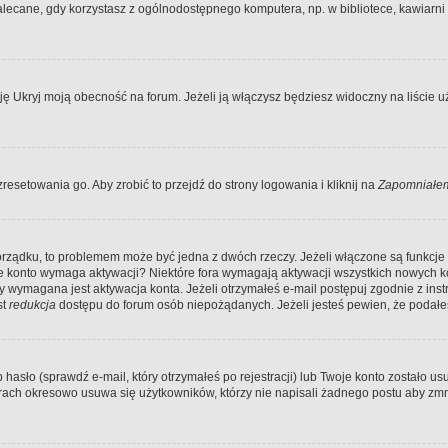
ecane, gdy korzystasz z ogólnodostępnego komputera, np. w bibliotece, kawiarni in
Ukryj moją obecność na forum. Jeżeli ją włączysz będziesz widoczny na liście uży
resetowania go. Aby zrobić to przejdź do strony logowania i kliknij na
Zapomniałem
porządku, to problemem może być jedna z dwóch rzeczy. Jeżeli włączone są funkcj
twoje konto wymaga aktywacji? Niektóre fora wymagają aktywacji wszystkich nowych 
wymagana jest aktywacja konta. Jeżeli otrzymałeś e-mail postępuj zgodnie z instruk
st
redukcja
dostępu do forum osób niepożądanych. Jeżeli jesteś pewien, że podałe
o (sprawdź e-mail, który otrzymałeś po rejestracji) lub Twoje konto zostało usun
rach okresowo usuwa się użytkowników, którzy nie napisali żadnego postu aby zmn