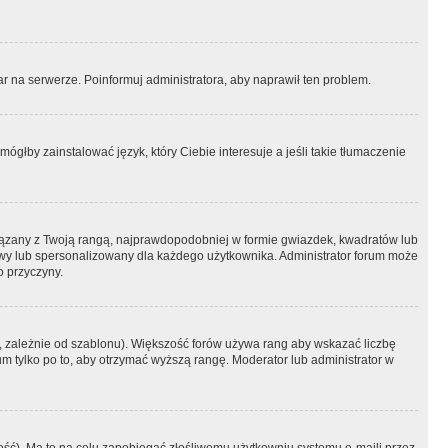
r na serwerze. Poinformuj administratora, aby naprawił ten problem.
ógłby zainstalować język, który Ciebie interesuje a jeśli takie tłumaczenie
iązany z Twoją rangą, najprawdopodobniej w formie gwiazdek, kwadratów lub
atowy lub spersonalizowany dla każdego użytkownika. Administrator forum może
o przyczyny.
, zależnie od szablonu). Większość forów używa rang aby wskazać liczbę
um tylko po to, aby otrzymać wyższą rangę. Moderator lub administrator w