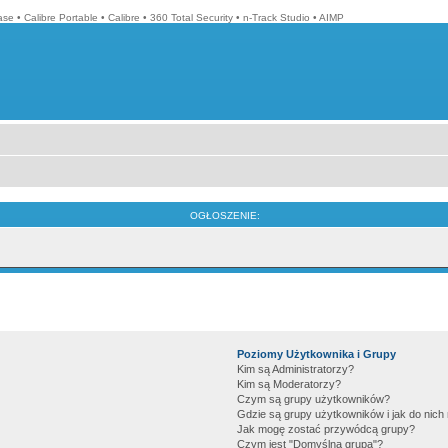
ase
•
Calibre Portable
•
Calibre
•
360 Total Security
•
n-Track Studio
•
AIMP
OGŁOSZENIE:
Poziomy Użytkownika i Grupy
Kim są Administratorzy?
Kim są Moderatorzy?
Czym są grupy użytkowników?
Gdzie są grupy użytkowników i jak do nic
Jak mogę zostać przywódcą grupy?
Czym jest "Domyślna grupa"?