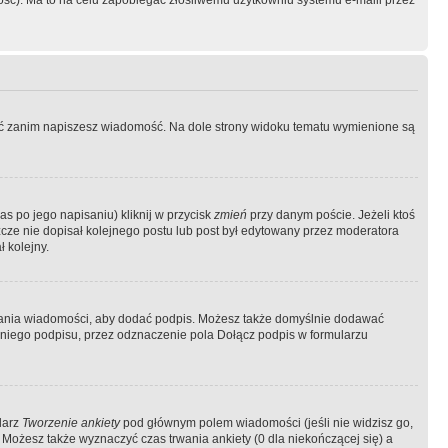
ość). Ma to na celu zapobiegać złośliwemu użytkowniu systemu e-maili przez
ować zanim napiszesz wiadomość. Na dole strony widoku tematu wymienione są
as po jego napisaniu) kliknij w przycisk
zmień
przy danym poście. Jeżeli ktoś
szcze nie dopisał kolejnego postu lub post był edytowany przez moderatora
 kolejny.
łania wiadomości, aby dodać podpis. Możesz także domyślnie dodawać
niego podpisu, przez odznaczenie pola Dołącz podpis w formularzu
larz
Tworzenie ankiety
pod głównym polem wiadomości (jeśli nie widzisz go,
 Możesz także wyznaczyć czas trwania ankiety (0 dla niekończącej się) a