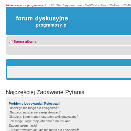
Aktualizacje na programosy.pl
:
SUPERAntiSpyware Free
•
MailWasher Pro
•
GS-Calc
•
GS-B
Strona główna
Najczęściej Zadawane Pytania
Problemy Logowania i Rejestracji
Dlaczego nie mogę się zalogować?
Dlaczego muszę się zarejestrować?
Dlaczego jestem automatycznie wylogowywany?
Jak mogę ukryć moją obecność na forum?
Zapomniałem hasła!
Zarejestrowałem się, ale nie mogę się zalogować!