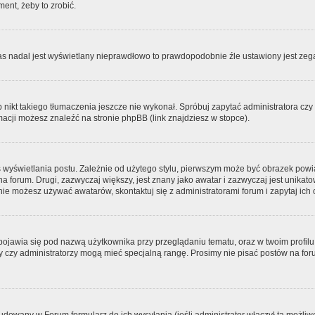
ment, żeby to zrobić.
zas nadal jest wyświetlany nieprawdłowo to prawdopodobnie źle ustawiony jest zega
ikt takiego tłumaczenia jeszcze nie wykonał. Spróbuj zapytać administratora czy m
acji możesz znaleźć na stronie phpBB (link znajdziesz w stopce).
 wyświetlania postu. Zależnie od użytego stylu, pierwszym może być obrazek pow
 na forum. Drugi, zazwyczaj większy, jest znany jako awatar i zazwyczaj jest unik
ie możesz używać awatarów, skontaktuj się z administratorami forum i zapytaj ich 
pojawia się pod nazwą użytkownika przy przeglądaniu tematu, oraz w twoim profilu
zy czy administratorzy mogą mieć specjalną rangę. Prosimy nie pisać postów na for