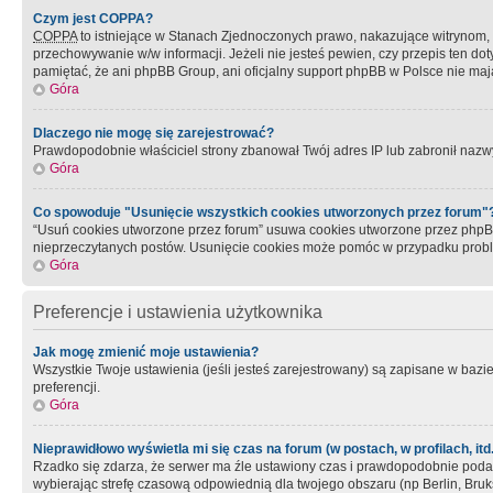
Czym jest COPPA?
COPPA
to istniejące w Stanach Zjednoczonych prawo, nakazujące witrynom
przechowywanie w/w informacji. Jeżeli nie jesteś pewien, czy przepis ten dot
pamiętać, że ani phpBB Group, ani oficjalny support phpBB w Polsce nie mają
Góra
Dlaczego nie mogę się zarejestrować?
Prawdopodobnie właściciel strony zbanował Twój adres IP lub zabronił nazwy 
Góra
Co spowoduje "Usunięcie wszystkich cookies utworzonych przez forum"
“Usuń cookies utworzone przez forum” usuwa cookies utworzone przez phpBB3
nieprzeczytanych postów. Usunięcie cookies może pomóc w przypadku pro
Góra
Preferencje i ustawienia użytkownika
Jak mogę zmienić moje ustawienia?
Wszystkie Twoje ustawienia (jeśli jesteś zarejestrowany) są zapisane w bazie 
preferencji.
Góra
Nieprawidłowo wyświetla mi się czas na forum (w postach, w profilach, itd.
Rzadko się zdarza, że serwer ma źle ustawiony czas i prawdopodobnie podane 
wybierając strefę czasową odpowiednią dla twojego obszaru (np Berlin, Bruk