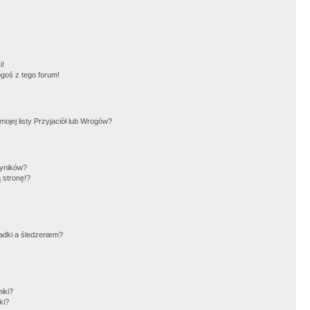
!
i!
goś z tego forum!
jej listy Przyjaciół lub Wrogów?
wyników?
 stronę!?
adki a śledzeniem?
iki?
ki?