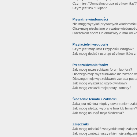
Czym jest "Domyślna grupa użytkownika"?
Czym jest link "Ekipa"?
Prywatne wiadomości
Nie mogę wysyłać prywatnych wiadomości
Otrzymuję niechciane prywatne wiadomośc
Odebrałem spam lub obraźliwy e-mail od ko
Przyjaciele i wrogowie
Czym jest moja lista Przyjaciół i Wrogów?
Jak mogę dodać / usunąć użytkowników z mo
Przeszukiwanie forów
Jak mogę przeszukiwać forum lub fora?
Dlaczego moje wyszukiwanie nie zwraca 
Dlaczego moje wyszukiwanie zwraca pustą
Jak mogę wyszukać użytkowników?
Jak mogę znaleźć moje posty i tematy?
Śledzenie tematu i Zakładki
Jaka jest różnica między utworzeniem zakł
Jak mogę śledzić wybrane fora lub tematy?
Jak mogę usunąć moje śledzenia?
Załączniki
Jak mogę odnaleźć wszystkie moje załączn
Jak mogę znaleźć wszystkie moje załączni