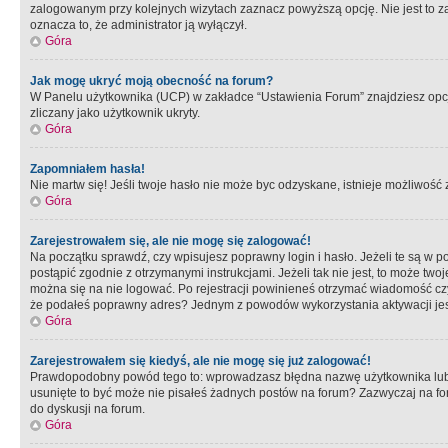
zalogowanym przy kolejnych wizytach zaznacz powyższą opcję. Nie jest to zal
oznacza to, że administrator ją wyłączył.
Góra
Jak mogę ukryć moją obecność na forum?
W Panelu użytkownika (UCP) w zakładce “Ustawienia Forum” znajdziesz opcję 
zliczany jako użytkownik ukryty.
Góra
Zapomniałem hasła!
Nie martw się! Jeśli twoje hasło nie może byc odzyskane, istnieje możliwość z
Góra
Zarejestrowałem się, ale nie mogę się zalogować!
Na początku sprawdź, czy wpisujesz poprawny login i hasło. Jeżeli te są w 
postąpić zgodnie z otrzymanymi instrukcjami. Jeżeli tak nie jest, to może 
można się na nie logować. Po rejestracji powinieneś otrzymać wiadomość czy 
że podałeś poprawny adres? Jednym z powodów wykorzystania aktywacji je
Góra
Zarejestrowałem się kiedyś, ale nie mogę się już zalogować!
Prawdopodobny powód tego to: wprowadzasz błędna nazwę użytkownika lub hasł
usunięte to być może nie pisałeś żadnych postów na forum? Zazwyczaj na fo
do dyskusji na forum.
Góra