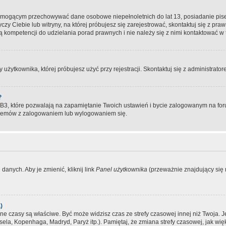
, mogącym przechowywać dane osobowe niepełnoletnich do lat 13, posiadanie pi
yczy Ciebie lub witryny, na której próbujesz się zarejestrować, skontaktuj się z pr
 kompetencji do udzielania porad prawnych i nie należy się z nimi kontaktować w te
użytkownika, której próbujesz użyć przy rejestracji. Skontaktuj się z administrat
?
, które pozwalają na zapamiętanie Twoich ustawień i bycie zalogowanym na forum
blemów z zalogowaniem lub wylogowaniem się.
danych. Aby je zmienić, kliknij link
Panel użytkownika
(przeważnie znajdujący się n
)
czasy są właściwe. Być może widzisz czas ze strefy czasowej innej niż Twoja. Jeże
sela, Kopenhaga, Madryd, Paryż itp.). Pamiętaj, że zmiana strefy czasowej, jak 