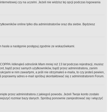
ternetowej czy na uczelni. Jeżeli nie widzisz tej opcji podczas logowania
tkowników online tylko dla administratorów oraz dla siebie. Będziesz
 hasła
a następnie postępuj zgodnie ze wskazówkami.
e COPPA i kliknąłeś odnośnik
Mam mniej niż 13 lat
podczas rejestracji, musisz
kont, bądź przez samych użytkowników, bądź przez administratora, zanim
cjami w nim zawartymi, a jeśli nie otrzymałeś e-maila, to czy jesteś pewien,
ś poprawmy adres e-mail spróbuj skontaktować się z administratorem Forum.
ięte przez administratora z jakiegoś powodu. Jeżeli Twoje konto zostało
iejszyć rozmiar bazy danych. Spróbuj ponownie zarejestrować się i włączyć