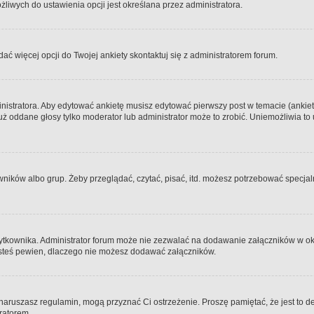
iwych do ustawienia opcji jest określana przez administratora.
dać więcej opcji do Twojej ankiety skontaktuj się z administratorem forum.
nistratora. Aby edytować ankietę musisz edytować pierwszy post w temacie (ankieta
y już oddane głosy tylko moderator lub administrator może to zrobić. Uniemożliwia
ków albo grup. Żeby przeglądać, czytać, pisać, itd. możesz potrzebować specjalny
ytkownika. Administrator forum może nie zezwalać na dodawanie załączników w o
 jesteś pewien, dlaczego nie możesz dodawać załączników.
e naruszasz regulamin, mogą przyznać Ci ostrzeżenie. Proszę pamiętać, że jest to d
tratorem.