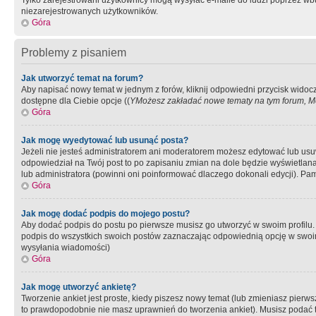
Tylko zarejestrowani użytkownicy mogą wysyłać e-maile do ludzi poprzez wbu
niezarejestrowanych użytkowników.
Góra
Problemy z pisaniem
Jak utworzyć temat na forum?
Aby napisać nowy temat w jednym z forów, kliknij odpowiedni przycisk widoc
dostępne dla Ciebie opcje ((
YMożesz zakładać nowe tematy na tym forum, Mo
Góra
Jak mogę wyedytować lub usunąć posta?
Jeżeli nie jesteś administratorem ani moderatorem możesz edytować lub usuwać
odpowiedział na Twój post to po zapisaniu zmian na dole będzie wyświetlana 
lub administratora (powinni oni poinformować dlaczego dokonali edycji). Pam
Góra
Jak mogę dodać podpis do mojego postu?
Aby dodać podpis do postu po pierwsze musisz go utworzyć w swoim profilu.
podpis do wszystkich swoich postów zaznaczając odpowiednią opcję w swoi
wysyłania wiadomości)
Góra
Jak mogę utworzyć ankietę?
Tworzenie ankiet jest proste, kiedy piszesz nowy temat (lub zmieniasz pier
to prawdopodobnie nie masz uprawnień do tworzenia ankiet). Musisz podać tyt