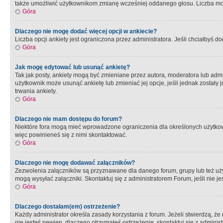
także umożliwić użytkownikom zmianę wcześniej oddanego głosu. Liczba możl
Góra
Dlaczego nie mogę dodać więcej opcji w ankiecie?
Liczba opcji ankiety jest ograniczona przez administratora. Jeśli chciałbyś do
Góra
Jak mogę edytować lub usunąć ankietę?
Tak jak posty, ankiety mogą być zmieniane przez autora, moderatora lub admi
użytkownik może usunąć ankietę lub zmieniać jej opcje, jeśli jednak został
trwania ankiety.
Góra
Dlaczego nie mam dostępu do forum?
Niektóre fora mogą mieć wprowadzone ograniczenia dla określonych użytkowni
więc powinieneś się z nimi skontaktować.
Góra
Dlaczego nie mogę dodawać załączników?
Zezwolenia załączników są przyznawane dla danego forum, grupy lub też uż
mogą wysyłać załączniki. Skontaktuj się z administratorem Forum, jeśli nie
Góra
Dlaczego dostałam(em) ostrzeżenie?
Każdy administrator określa zasady korzystania z forum. Jeżeli stwierdzą, ż
nie jesteś pewien, dlaczego otrzymałeś ostrzeżenie, skontaktuj sie z adminis