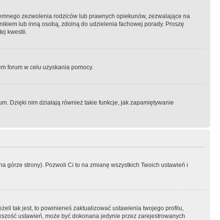
semnego zezwolenia rodziców lub prawnych opiekunów, zezwalające na
awnikiem lub inną osobą, zdolną do udzielenia fachowej porady. Proszę
j kwestii.
orem forum w celu uzyskania pomocy.
. Dzięki nim działają również takie funkcje, jak zapamiętywanie
a górze strony). Pozwoli Ci to na zmianę wszystkich Twoich ustawień i
li tak jest, to powinieneś zaktualizować ustawienia twojego profilu,
większość ustawień, może być dokonana jedynie przez zarejestrowanych