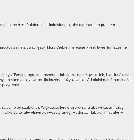
r na serwerze. Poinformuj administratora, aby naprawił ten problem.
ógłby zainstalować język, który Ciebie interesuje a jeśli takie tłumaczenie
iązany z Twoją rangą, najprawdopodobniej w formie gwiazdek, kwadratów lub
atowy lub spersonalizowany dla każdego użytkownika. Administrator forum może
o przyczyny.
, zależnie od szablonu). Większość forów używa rang aby wskazać liczbę
um tylko po to, aby otrzymać wyższą rangę. Moderator lub administrator w