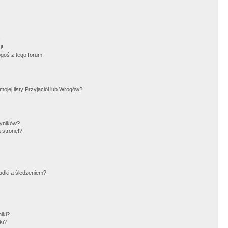
!
i!
goś z tego forum!
jej listy Przyjaciół lub Wrogów?
wyników?
 stronę!?
adki a śledzeniem?
iki?
ki?