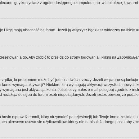
ecane, gdy korzystasz z ogólnodostępnego komputera, np. w bibliotece, kawiarni in
Ukryj moją obecność na forum. Jeżeli ją włączysz będziesz widoczny na liście uży
resetowania go. Aby zrobić to przejdź do strony logowania i kliknij na
Zapomniałem
porządku, to problemem może być jedna z dwóch rzeczy. Jeżeli włączone są funkcj
twoje konto wymaga aktywacji? Niektóre fora wymagają aktywacji wszystkich nowych 
wymagana jest aktywacja konta. Jeżeli otrzymałeś e-mail postępuj zgodnie z instruk
st
redukcja
dostępu do forum osób niepożądanych. Jeżeli jesteś pewien, że podałe
o (sprawdź e-mail, który otrzymałeś po rejestracji) lub Twoje konto zostało usun
rach okresowo usuwa się użytkowników, którzy nie napisali żadnego postu aby zmn