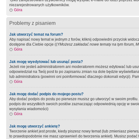
Tylko zarejestrowani użytkownicy mogą wysyłać e-maile do ludzi poprzez wbu
niezarejestrowanych użytkowników.
Góra
Problemy z pisaniem
Jak utworzyć temat na forum?
Aby napisać nowy temat w jednym z forów, kliknij odpowiedni przycisk widoc
dostępne dla Ciebie opcje ((
YMożesz zakładać nowe tematy na tym forum, Mo
Góra
Jak mogę wyedytować lub usunąć posta?
Jeżeli nie jesteś administratorem ani moderatorem możesz edytować lub usuwać
odpowiedział na Twój post to po zapisaniu zmian na dole będzie wyświetlana 
lub administratora (powinni oni poinformować dlaczego dokonali edycji). Pam
Góra
Jak mogę dodać podpis do mojego postu?
Aby dodać podpis do postu po pierwsze musisz go utworzyć w swoim profilu.
podpis do wszystkich swoich postów zaznaczając odpowiednią opcję w swoi
wysyłania wiadomości)
Góra
Jak mogę utworzyć ankietę?
Tworzenie ankiet jest proste, kiedy piszesz nowy temat (lub zmieniasz pier
to prawdopodobnie nie masz uprawnień do tworzenia ankiet). Musisz podać tyt