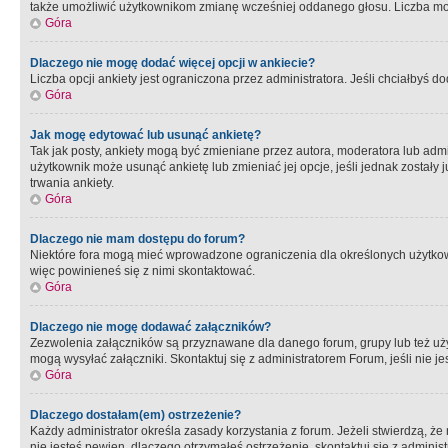
także umożliwić użytkownikom zmianę wcześniej oddanego głosu. Liczba możl
Góra
Dlaczego nie mogę dodać więcej opcji w ankiecie?
Liczba opcji ankiety jest ograniczona przez administratora. Jeśli chciałbyś do
Góra
Jak mogę edytować lub usunąć ankietę?
Tak jak posty, ankiety mogą być zmieniane przez autora, moderatora lub admi
użytkownik może usunąć ankietę lub zmieniać jej opcje, jeśli jednak został
trwania ankiety.
Góra
Dlaczego nie mam dostępu do forum?
Niektóre fora mogą mieć wprowadzone ograniczenia dla określonych użytkowni
więc powinieneś się z nimi skontaktować.
Góra
Dlaczego nie mogę dodawać załączników?
Zezwolenia załączników są przyznawane dla danego forum, grupy lub też uż
mogą wysyłać załączniki. Skontaktuj się z administratorem Forum, jeśli nie
Góra
Dlaczego dostałam(em) ostrzeżenie?
Każdy administrator określa zasady korzystania z forum. Jeżeli stwierdzą, ż
nie jesteś pewien, dlaczego otrzymałeś ostrzeżenie, skontaktuj sie z adminis