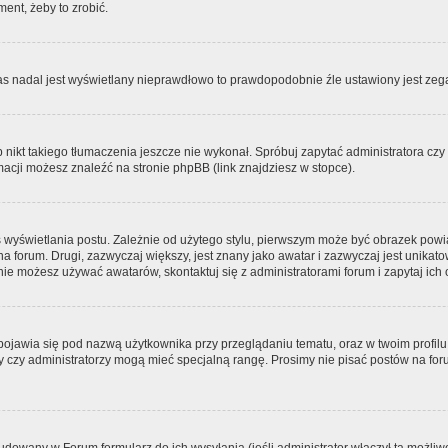
ment, żeby to zrobić.
zas nadal jest wyświetlany nieprawdłowo to prawdopodobnie źle ustawiony jest zega
ikt takiego tłumaczenia jeszcze nie wykonał. Spróbuj zapytać administratora czy m
acji możesz znaleźć na stronie phpBB (link znajdziesz w stopce).
 wyświetlania postu. Zależnie od użytego stylu, pierwszym może być obrazek pow
 na forum. Drugi, zazwyczaj większy, jest znany jako awatar i zazwyczaj jest unik
ie możesz używać awatarów, skontaktuj się z administratorami forum i zapytaj ich 
pojawia się pod nazwą użytkownika przy przeglądaniu tematu, oraz w twoim profilu
zy czy administratorzy mogą mieć specjalną rangę. Prosimy nie pisać postów na for