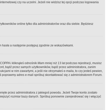
ternetowej czy na uczelni. Jeżeli nie widzisz tej opcji podczas logowania
tkowników online tylko dla administratorów oraz dla siebie. Będziesz
 hasła
a następnie postępuj zgodnie ze wskazówkami.
e COPPA i kliknąłeś odnośnik
Mam mniej niż 13 lat
podczas rejestracji, musisz
kont, bądź przez samych użytkowników, bądź przez administratora, zanim
cjami w nim zawartymi, a jeśli nie otrzymałeś e-maila, to czy jesteś pewien,
ś poprawmy adres e-mail spróbuj skontaktować się z administratorem Forum.
ięte przez administratora z jakiegoś powodu. Jeżeli Twoje konto zostało
iejszyć rozmiar bazy danych. Spróbuj ponownie zarejestrować się i włączyć