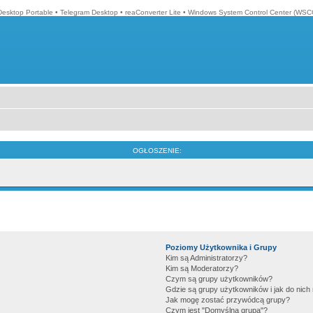
Desktop Portable
•
Telegram Desktop
•
reaConverter Lite
•
Windows System Control Center (WSC
OGŁOSZENIE:
Poziomy Użytkownika i Grupy
Kim są Administratorzy?
Kim są Moderatorzy?
Czym są grupy użytkowników?
Gdzie są grupy użytkowników i jak do nic
Jak mogę zostać przywódcą grupy?
Czym jest "Domyślna grupa"?