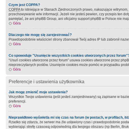
Czym jest COPPA?
COPPA
to istniejące w Stanach Zjednoczonych prawo, nakazujące witrynom
przechowywanie w/w informacji. Jeżeli nie jesteś pewien, czy przepis ten dot
pamiętać, że ani phpBB Group, ani oficjalny support phpBB w Polsce nie mają
Góra
Dlaczego nie mogę się zarejestrować?
Prawdopodobnie właściciel strony zbanował Twój adres IP lub zabronił nazwy 
Góra
Co spowoduje "Usunięcie wszystkich cookies utworzonych przez forum"
“Usuń cookies utworzone przez forum” usuwa cookies utworzone przez phpBB3
nieprzeczytanych postów. Usunięcie cookies może pomóc w przypadku pro
Góra
Preferencje i ustawienia użytkownika
Jak mogę zmienić moje ustawienia?
Wszystkie Twoje ustawienia (jeśli jesteś zarejestrowany) są zapisane w bazie 
preferencji.
Góra
Nieprawidłowo wyświetla mi się czas na forum (w postach, w profilach, itd.
Rzadko się zdarza, że serwer ma źle ustawiony czas i prawdopodobnie podane 
wybierając strefę czasową odpowiednią dla twojego obszaru (np Berlin, Bruk