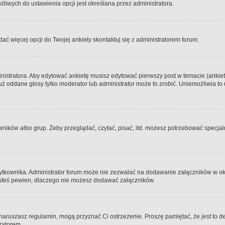
iwych do ustawienia opcji jest określana przez administratora.
dać więcej opcji do Twojej ankiety skontaktuj się z administratorem forum.
nistratora. Aby edytować ankietę musisz edytować pierwszy post w temacie (ankieta
y już oddane głosy tylko moderator lub administrator może to zrobić. Uniemożliwia
ków albo grup. Żeby przeglądać, czytać, pisać, itd. możesz potrzebować specjalny
ytkownika. Administrator forum może nie zezwalać na dodawanie załączników w o
 jesteś pewien, dlaczego nie możesz dodawać załączników.
e naruszasz regulamin, mogą przyznać Ci ostrzeżenie. Proszę pamiętać, że jest to d
tratorem.