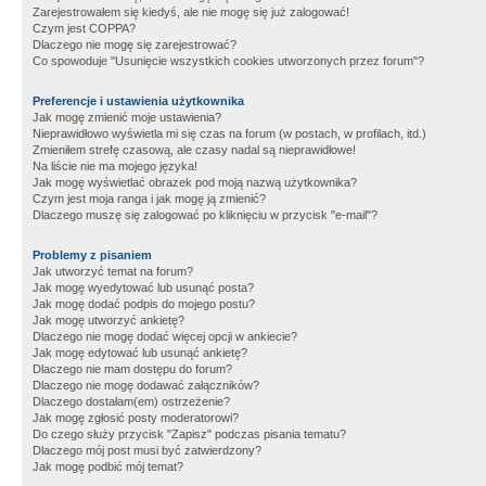
Zarejestrowałem się kiedyś, ale nie mogę się już zalogować!
Czym jest COPPA?
Dlaczego nie mogę się zarejestrować?
Co spowoduje "Usunięcie wszystkich cookies utworzonych przez forum"?
Preferencje i ustawienia użytkownika
Jak mogę zmienić moje ustawienia?
Nieprawidłowo wyświetla mi się czas na forum (w postach, w profilach, itd.)
Zmieniłem strefę czasową, ale czasy nadal są nieprawidłowe!
Na liście nie ma mojego języka!
Jak mogę wyświetlać obrazek pod moją nazwą użytkownika?
Czym jest moja ranga i jak mogę ją zmienić?
Dlaczego muszę się zalogować po kliknięciu w przycisk "e-mail"?
Problemy z pisaniem
Jak utworzyć temat na forum?
Jak mogę wyedytować lub usunąć posta?
Jak mogę dodać podpis do mojego postu?
Jak mogę utworzyć ankietę?
Dlaczego nie mogę dodać więcej opcji w ankiecie?
Jak mogę edytować lub usunąć ankietę?
Dlaczego nie mam dostępu do forum?
Dlaczego nie mogę dodawać załączników?
Dlaczego dostałam(em) ostrzeżenie?
Jak mogę zgłosić posty moderatorowi?
Do czego służy przycisk "Zapisz" podczas pisania tematu?
Dlaczego mój post musi być zatwierdzony?
Jak mogę podbić mój temat?