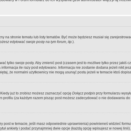
dowany w Forum formularz do ich wysyłania (jeśli administrator włączył tą możliw
zny na stronie tematu lub listy tematów. Być może będziesz musiał się zarejestr
żesz edytować swoje posty na tym forum, itp.
).
 tylko swoje posty. Aby zmienić post (czasem jest to możliwe tylko przez jakiś cz
informacja ile razy post edytowano. Informacja nie zostanie dodana jeżeli nikt je
iętaj, że normalni użytkownicy nie mogą usunąć postu jeżeli w temacie ktoś dopisał
 Kiedy już to zrobisz możesz zaznaczyć opcję
Dołącz podpis
przy formularzu wysy
m profilu (za każdym razem pisząc post możesz zadecydować o nie dodawaniu do 
wszy post w temacie, jeśli masz odpowiednie uprawnienia) powinieneś widzieć formu
uł ankiety i podać przynajmniej dwie opcje (każdą opcję wpisujesz w nowej linii).