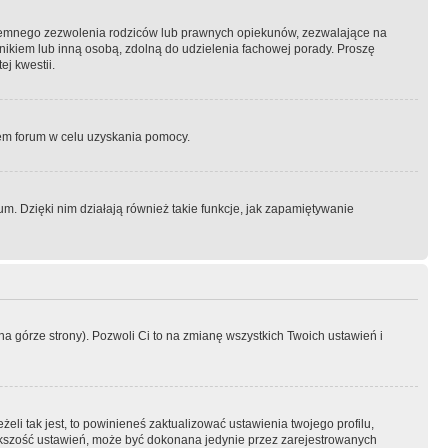
semnego zezwolenia rodziców lub prawnych opiekunów, zezwalające na
awnikiem lub inną osobą, zdolną do udzielenia fachowej porady. Proszę
j kwestii.
orem forum w celu uzyskania pomocy.
. Dzięki nim działają również takie funkcje, jak zapamiętywanie
a górze strony). Pozwoli Ci to na zmianę wszystkich Twoich ustawień i
li tak jest, to powinieneś zaktualizować ustawienia twojego profilu,
większość ustawień, może być dokonana jedynie przez zarejestrowanych