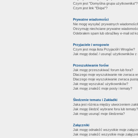
Czym jest "Domyślna grupa użytkownika"?
Czym jest link "Ekipa"?
Prywatne wiadomości
Nie mogę wysyłać prywatnych wiadomości
Otrzymuję niechciane prywatne wiadomośc
Odebrałem spam lub obraźliwy e-mail od ko
Przyjaciele i wrogowie
Czym jest moja lista Przyjaciół i Wrogów?
Jak mogę dodać / usunąć użytkowników z mo
Przeszukiwanie forów
Jak mogę przeszukiwać forum lub fora?
Dlaczego moje wyszukiwanie nie zwraca 
Dlaczego moje wyszukiwanie zwraca pustą
Jak mogę wyszukać użytkowników?
Jak mogę znaleźć moje posty i tematy?
Śledzenie tematu i Zakładki
Jaka jest różnica między utworzeniem zakł
Jak mogę śledzić wybrane fora lub tematy?
Jak mogę usunąć moje śledzenia?
Załączniki
Jak mogę odnaleźć wszystkie moje załączn
Jak mogę znaleźć wszystkie moje załączni