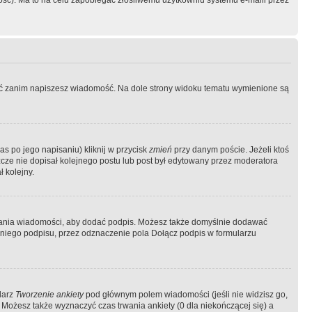
ość). Ma to na celu zapobiegać złośliwemu użytkowniu systemu e-maili przez
ować zanim napiszesz wiadomość. Na dole strony widoku tematu wymienione są
as po jego napisaniu) kliknij w przycisk
zmień
przy danym poście. Jeżeli ktoś
szcze nie dopisał kolejnego postu lub post był edytowany przez moderatora
 kolejny.
łania wiadomości, aby dodać podpis. Możesz także domyślnie dodawać
niego podpisu, przez odznaczenie pola Dołącz podpis w formularzu
larz
Tworzenie ankiety
pod głównym polem wiadomości (jeśli nie widzisz go,
 Możesz także wyznaczyć czas trwania ankiety (0 dla niekończącej się) a