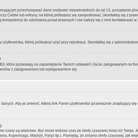
, mogącym przechowywać dane osobowe niepełnoletnich do lat 13, posiadanie pi
yczy Ciebie lub witryny, na której próbujesz się zarejestrować, skontaktuj się z pr
 kompetencji do udzielania porad prawnych i nie należy się z nimi kontaktować w te
użytkownika, której próbujesz użyć przy rejestracji. Skontaktuj się z administrat
?
, które pozwalają na zapamiętanie Twoich ustawień i bycie zalogowanym na forum
blemów z zalogowaniem lub wylogowaniem się.
danych. Aby je zmienić, kliknij link
Panel użytkownika
(przeważnie znajdujący się n
)
czasy są właściwe. Być może widzisz czas ze strefy czasowej innej niż Twoja. Jeże
sela, Kopenhaga, Madryd, Paryż itp.). Pamiętaj, że zmiana strefy czasowej, jak 