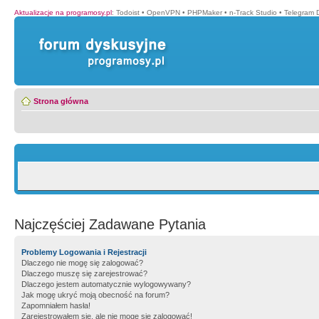
Aktualizacje na programosy.pl
:
Todoist
•
OpenVPN
•
PHPMaker
•
n-Track Studio
•
Telegram 
Strona główna
Najczęściej Zadawane Pytania
Problemy Logowania i Rejestracji
Dlaczego nie mogę się zalogować?
Dlaczego muszę się zarejestrować?
Dlaczego jestem automatycznie wylogowywany?
Jak mogę ukryć moją obecność na forum?
Zapomniałem hasła!
Zarejestrowałem się, ale nie mogę się zalogować!