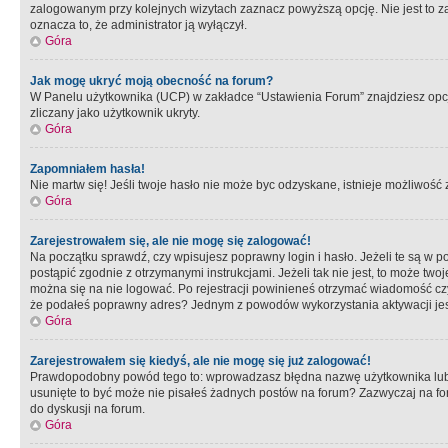
zalogowanym przy kolejnych wizytach zaznacz powyższą opcję. Nie jest to zal
oznacza to, że administrator ją wyłączył.
Góra
Jak mogę ukryć moją obecność na forum?
W Panelu użytkownika (UCP) w zakładce “Ustawienia Forum” znajdziesz opcję 
zliczany jako użytkownik ukryty.
Góra
Zapomniałem hasła!
Nie martw się! Jeśli twoje hasło nie może byc odzyskane, istnieje możliwość z
Góra
Zarejestrowałem się, ale nie mogę się zalogować!
Na początku sprawdź, czy wpisujesz poprawny login i hasło. Jeżeli te są w 
postąpić zgodnie z otrzymanymi instrukcjami. Jeżeli tak nie jest, to może 
można się na nie logować. Po rejestracji powinieneś otrzymać wiadomość czy 
że podałeś poprawny adres? Jednym z powodów wykorzystania aktywacji je
Góra
Zarejestrowałem się kiedyś, ale nie mogę się już zalogować!
Prawdopodobny powód tego to: wprowadzasz błędna nazwę użytkownika lub hasł
usunięte to być może nie pisałeś żadnych postów na forum? Zazwyczaj na fo
do dyskusji na forum.
Góra