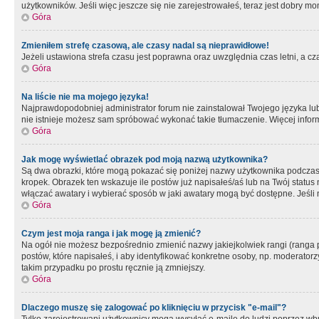
użytkowników. Jeśli więc jeszcze się nie zarejestrowałeś, teraz jest dobry mo
Góra
Zmieniłem strefę czasową, ale czasy nadal są nieprawidłowe!
Jeżeli ustawiona strefa czasu jest poprawna oraz uwzględnia czas letni, a c
Góra
Na liście nie ma mojego języka!
Najprawdopodobniej administrator forum nie zainstalował Twojego języka lub n
nie istnieje możesz sam spróbować wykonać takie tłumaczenie. Więcej inform
Góra
Jak mogę wyświetlać obrazek pod moją nazwą użytkownika?
Są dwa obrazki, które mogą pokazać się poniżej nazwy użytkownika podczas
kropek. Obrazek ten wskazuje ile postów już napisałeś/aś lub na Twój status
włączać awatary i wybierać sposób w jaki awatary mogą być dostępne. Jeśli n
Góra
Czym jest moja ranga i jak mogę ją zmienić?
Na ogół nie możesz bezpośrednio zmienić nazwy jakiejkolwiek rangi (ranga 
postów, które napisałeś, i aby identyfikować konkretne osoby, np. moderator
takim przypadku po prostu ręcznie ją zmniejszy.
Góra
Dlaczego muszę się zalogować po kliknięciu w przycisk "e-mail"?