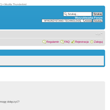
C)
•
Mozilla Thunderbird
Wyszukiwarka Forum
Regulamin
FAQ
Rejestracja
Zaloguj
h mogę dołączyć?