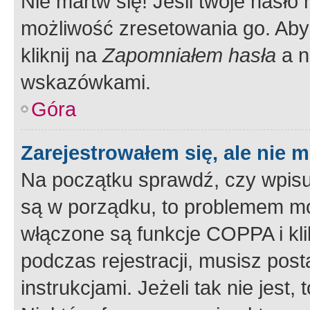
Nie martw się! Jeśli twoje hasło
możliwość zresetowania go. Aby 
kliknij na
Zapomniałem hasła
a n
wskazówkami.
Góra
Zarejestrowałem się, ale nie 
Na początku sprawdź, czy wpisuj
są w porządku, to problemem mo
włączone są funkcje COPPA i kl
podczas rejestracji, musisz pos
instrukcjami. Jeżeli tak nie jes