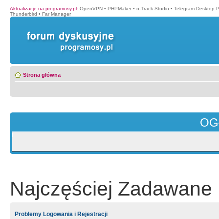
Aktualizacje na programosy.pl
:
OpenVPN
•
PHPMaker
•
n-Track Studio
•
Telegram Desktop P
Thunderbird
•
Far Manager
Strona główna
OG
Najczęściej Zadawane 
Problemy Logowania i Rejestracji