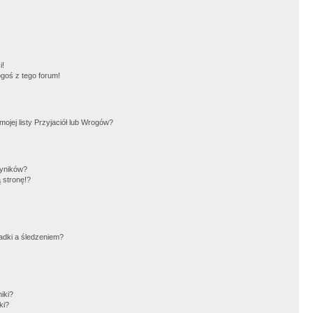
!
i!
goś z tego forum!
jej listy Przyjaciół lub Wrogów?
wyników?
 stronę!?
adki a śledzeniem?
iki?
ki?