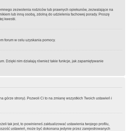
semnego zezwolenia rodziców lub prawnych opiekunów, zezwalające na
awnikiem lub inną osobą, zdolną do udzielenia fachowej porady. Proszę
j kwestii.
orem forum w celu uzyskania pomocy.
. Dzięki nim działają również takie funkcje, jak zapamiętywanie
a górze strony). Pozwoli Ci to na zmianę wszystkich Twoich ustawień i
li tak jest, to powinieneś zaktualizować ustawienia twojego profilu,
większość ustawień, może być dokonana jedynie przez zarejestrowanych