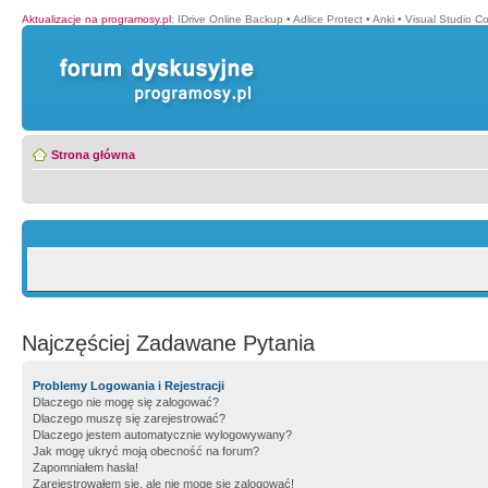
Aktualizacje na programosy.pl
:
IDrive Online Backup
•
Adlice Protect
•
Anki
•
Visual Studio C
Strona główna
Najczęściej Zadawane Pytania
Problemy Logowania i Rejestracji
Dlaczego nie mogę się zalogować?
Dlaczego muszę się zarejestrować?
Dlaczego jestem automatycznie wylogowywany?
Jak mogę ukryć moją obecność na forum?
Zapomniałem hasła!
Zarejestrowałem się, ale nie mogę się zalogować!