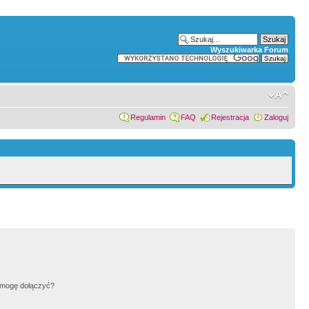
Wyszukiwarka Forum
Regulamin
FAQ
Rejestracja
Zaloguj
h mogę dołączyć?