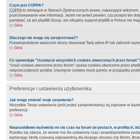
Czym jest COPPA?
COPPA
to istniejące w Stanach Zjednoczonych prawo, nakazujące witrynom
przechowywanie w/w informacji. Jeżeli nie jesteś pewien, czy przepis ten dot
pamiętać, że ani phpBB Group, ani oficjalny support phpBB w Polsce nie mają
Góra
Dlaczego nie mogę się zarejestrować?
Prawdopodobnie właściciel strony zbanował Twój adres IP lub zabronił nazwy 
Góra
Co spowoduje "Usunięcie wszystkich cookies utworzonych przez forum"
“Usuń cookies utworzone przez forum” usuwa cookies utworzone przez phpBB3
nieprzeczytanych postów. Usunięcie cookies może pomóc w przypadku pro
Góra
Preferencje i ustawienia użytkownika
Jak mogę zmienić moje ustawienia?
Wszystkie Twoje ustawienia (jeśli jesteś zarejestrowany) są zapisane w bazie 
preferencji.
Góra
Nieprawidłowo wyświetla mi się czas na forum (w postach, w profilach, itd.
Rzadko się zdarza, że serwer ma źle ustawiony czas i prawdopodobnie podane 
wybierając strefę czasową odpowiednią dla twojego obszaru (np Berlin, Bruk