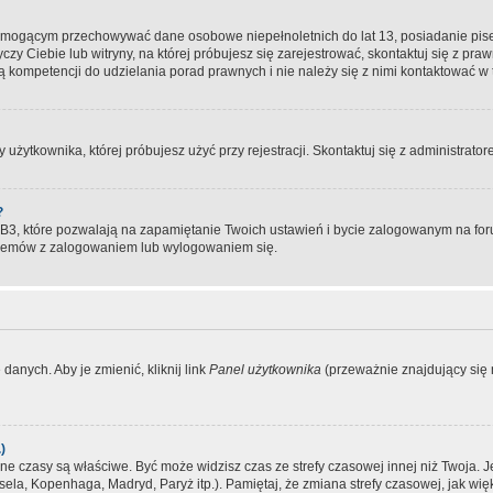
, mogącym przechowywać dane osobowe niepełnoletnich do lat 13, posiadanie pi
yczy Ciebie lub witryny, na której próbujesz się zarejestrować, skontaktuj się z pr
 kompetencji do udzielania porad prawnych i nie należy się z nimi kontaktować w te
użytkownika, której próbujesz użyć przy rejestracji. Skontaktuj się z administrat
?
, które pozwalają na zapamiętanie Twoich ustawień i bycie zalogowanym na forum
blemów z zalogowaniem lub wylogowaniem się.
danych. Aby je zmienić, kliknij link
Panel użytkownika
(przeważnie znajdujący się n
)
czasy są właściwe. Być może widzisz czas ze strefy czasowej innej niż Twoja. Jeże
sela, Kopenhaga, Madryd, Paryż itp.). Pamiętaj, że zmiana strefy czasowej, jak 