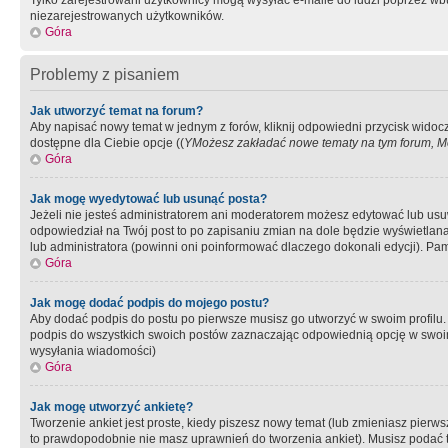
Tylko zarejestrowani użytkownicy mogą wysyłać e-maile do ludzi poprzez wbu
niezarejestrowanych użytkowników.
Góra
Problemy z pisaniem
Jak utworzyć temat na forum?
Aby napisać nowy temat w jednym z forów, kliknij odpowiedni przycisk widoc
dostępne dla Ciebie opcje ((
YMożesz zakładać nowe tematy na tym forum, Mo
Góra
Jak mogę wyedytować lub usunąć posta?
Jeżeli nie jesteś administratorem ani moderatorem możesz edytować lub usuwać
odpowiedział na Twój post to po zapisaniu zmian na dole będzie wyświetlana 
lub administratora (powinni oni poinformować dlaczego dokonali edycji). Pam
Góra
Jak mogę dodać podpis do mojego postu?
Aby dodać podpis do postu po pierwsze musisz go utworzyć w swoim profilu.
podpis do wszystkich swoich postów zaznaczając odpowiednią opcję w swoi
wysyłania wiadomości)
Góra
Jak mogę utworzyć ankietę?
Tworzenie ankiet jest proste, kiedy piszesz nowy temat (lub zmieniasz pier
to prawdopodobnie nie masz uprawnień do tworzenia ankiet). Musisz podać tyt