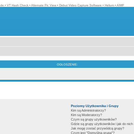
ode
•
VT Hash Check
•
Alternate Pic View
•
Debut Video Capture Software
•
Helium
•
AIMP
OGŁOSZENIE:
Poziomy Użytkownika i Grupy
Kim są Administratorzy?
Kim są Moderatorzy?
Czym są grupy użytkowników?
Gdzie są grupy użytkowników i jak do nic
Jak mogę zostać przywódcą grupy?
Czym jest "Domyślna grupa"?