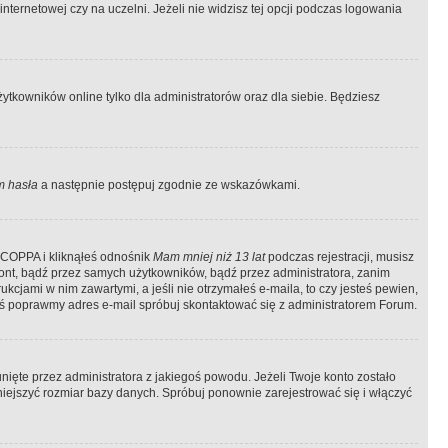
ternetowej czy na uczelni. Jeżeli nie widzisz tej opcji podczas logowania
tkowników online tylko dla administratorów oraz dla siebie. Będziesz
 hasła
a następnie postępuj zgodnie ze wskazówkami.
e COPPA i kliknąłeś odnośnik
Mam mniej niż 13 lat
podczas rejestracji, musisz
kont, bądź przez samych użytkowników, bądź przez administratora, zanim
cjami w nim zawartymi, a jeśli nie otrzymałeś e-maila, to czy jesteś pewien,
ś poprawmy adres e-mail spróbuj skontaktować się z administratorem Forum.
ięte przez administratora z jakiegoś powodu. Jeżeli Twoje konto zostało
iejszyć rozmiar bazy danych. Spróbuj ponownie zarejestrować się i włączyć