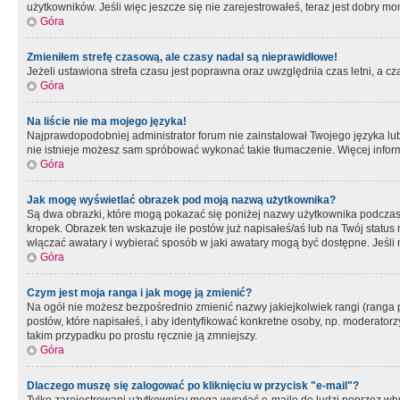
użytkowników. Jeśli więc jeszcze się nie zarejestrowałeś, teraz jest dobry mo
Góra
Zmieniłem strefę czasową, ale czasy nadal są nieprawidłowe!
Jeżeli ustawiona strefa czasu jest poprawna oraz uwzględnia czas letni, a c
Góra
Na liście nie ma mojego języka!
Najprawdopodobniej administrator forum nie zainstalował Twojego języka lub n
nie istnieje możesz sam spróbować wykonać takie tłumaczenie. Więcej inform
Góra
Jak mogę wyświetlać obrazek pod moją nazwą użytkownika?
Są dwa obrazki, które mogą pokazać się poniżej nazwy użytkownika podczas
kropek. Obrazek ten wskazuje ile postów już napisałeś/aś lub na Twój status
włączać awatary i wybierać sposób w jaki awatary mogą być dostępne. Jeśli n
Góra
Czym jest moja ranga i jak mogę ją zmienić?
Na ogół nie możesz bezpośrednio zmienić nazwy jakiejkolwiek rangi (ranga 
postów, które napisałeś, i aby identyfikować konkretne osoby, np. moderator
takim przypadku po prostu ręcznie ją zmniejszy.
Góra
Dlaczego muszę się zalogować po kliknięciu w przycisk "e-mail"?