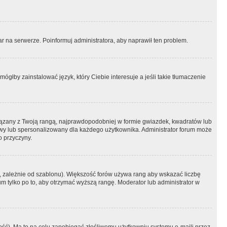
r na serwerze. Poinformuj administratora, aby naprawił ten problem.
ógłby zainstalować język, który Ciebie interesuje a jeśli takie tłumaczenie
iązany z Twoją rangą, najprawdopodobniej w formie gwiazdek, kwadratów lub
atowy lub spersonalizowany dla każdego użytkownika. Administrator forum może
o przyczyny.
, zależnie od szablonu). Większość forów używa rang aby wskazać liczbę
um tylko po to, aby otrzymać wyższą rangę. Moderator lub administrator w