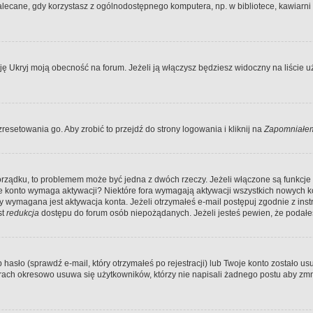
ecane, gdy korzystasz z ogólnodostępnego komputera, np. w bibliotece, kawiarni in
Ukryj moją obecność na forum. Jeżeli ją włączysz będziesz widoczny na liście uży
resetowania go. Aby zrobić to przejdź do strony logowania i kliknij na
Zapomniałem
porządku, to problemem może być jedna z dwóch rzeczy. Jeżeli włączone są funkcj
twoje konto wymaga aktywacji? Niektóre fora wymagają aktywacji wszystkich nowych 
wymagana jest aktywacja konta. Jeżeli otrzymałeś e-mail postępuj zgodnie z instruk
st
redukcja
dostępu do forum osób niepożądanych. Jeżeli jesteś pewien, że podałe
o (sprawdź e-mail, który otrzymałeś po rejestracji) lub Twoje konto zostało usun
rach okresowo usuwa się użytkowników, którzy nie napisali żadnego postu aby zmn