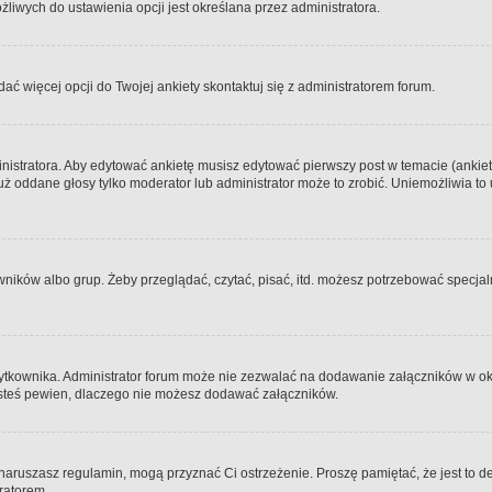
iwych do ustawienia opcji jest określana przez administratora.
dać więcej opcji do Twojej ankiety skontaktuj się z administratorem forum.
nistratora. Aby edytować ankietę musisz edytować pierwszy post w temacie (ankieta
y już oddane głosy tylko moderator lub administrator może to zrobić. Uniemożliwia
ków albo grup. Żeby przeglądać, czytać, pisać, itd. możesz potrzebować specjalny
ytkownika. Administrator forum może nie zezwalać na dodawanie załączników w o
 jesteś pewien, dlaczego nie możesz dodawać załączników.
e naruszasz regulamin, mogą przyznać Ci ostrzeżenie. Proszę pamiętać, że jest to d
tratorem.