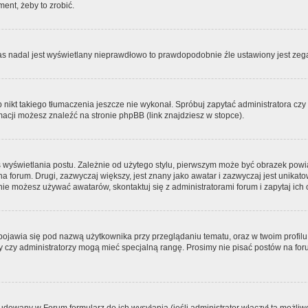
ment, żeby to zrobić.
zas nadal jest wyświetlany nieprawdłowo to prawdopodobnie źle ustawiony jest zega
ikt takiego tłumaczenia jeszcze nie wykonał. Spróbuj zapytać administratora czy m
acji możesz znaleźć na stronie phpBB (link znajdziesz w stopce).
 wyświetlania postu. Zależnie od użytego stylu, pierwszym może być obrazek pow
 na forum. Drugi, zazwyczaj większy, jest znany jako awatar i zazwyczaj jest unik
ie możesz używać awatarów, skontaktuj się z administratorami forum i zapytaj ich 
pojawia się pod nazwą użytkownika przy przeglądaniu tematu, oraz w twoim profilu
zy czy administratorzy mogą mieć specjalną rangę. Prosimy nie pisać postów na for