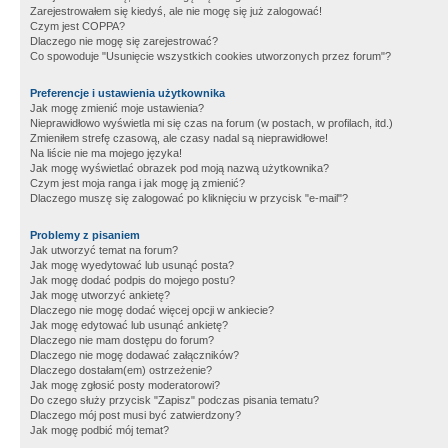
Zarejestrowałem się kiedyś, ale nie mogę się już zalogować!
Czym jest COPPA?
Dlaczego nie mogę się zarejestrować?
Co spowoduje "Usunięcie wszystkich cookies utworzonych przez forum"?
Preferencje i ustawienia użytkownika
Jak mogę zmienić moje ustawienia?
Nieprawidłowo wyświetla mi się czas na forum (w postach, w profilach, itd.)
Zmieniłem strefę czasową, ale czasy nadal są nieprawidłowe!
Na liście nie ma mojego języka!
Jak mogę wyświetlać obrazek pod moją nazwą użytkownika?
Czym jest moja ranga i jak mogę ją zmienić?
Dlaczego muszę się zalogować po kliknięciu w przycisk "e-mail"?
Problemy z pisaniem
Jak utworzyć temat na forum?
Jak mogę wyedytować lub usunąć posta?
Jak mogę dodać podpis do mojego postu?
Jak mogę utworzyć ankietę?
Dlaczego nie mogę dodać więcej opcji w ankiecie?
Jak mogę edytować lub usunąć ankietę?
Dlaczego nie mam dostępu do forum?
Dlaczego nie mogę dodawać załączników?
Dlaczego dostałam(em) ostrzeżenie?
Jak mogę zgłosić posty moderatorowi?
Do czego służy przycisk "Zapisz" podczas pisania tematu?
Dlaczego mój post musi być zatwierdzony?
Jak mogę podbić mój temat?