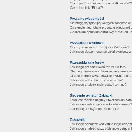
Czym jest "Domyślna grupa użytkownika"?
Czym jest link "Ekipa"?
Prywatne wiadomości
Nie mogę wysyłać prywatnych wiadomości
Otrzymuję niechciane prywatne wiadomośc
Odebrałem spam lub obraźliwy e-mail od ko
Przyjaciele i wrogowie
Czym jest moja lista Przyjaciół i Wrogów?
Jak mogę dodać / usunąć użytkowników z mo
Przeszukiwanie forów
Jak mogę przeszukiwać forum lub fora?
Dlaczego moje wyszukiwanie nie zwraca 
Dlaczego moje wyszukiwanie zwraca pustą
Jak mogę wyszukać użytkowników?
Jak mogę znaleźć moje posty i tematy?
Śledzenie tematu i Zakładki
Jaka jest różnica między utworzeniem zakł
Jak mogę śledzić wybrane fora lub tematy?
Jak mogę usunąć moje śledzenia?
Załączniki
Jak mogę odnaleźć wszystkie moje załączn
Jak mogę znaleźć wszystkie moje załączni