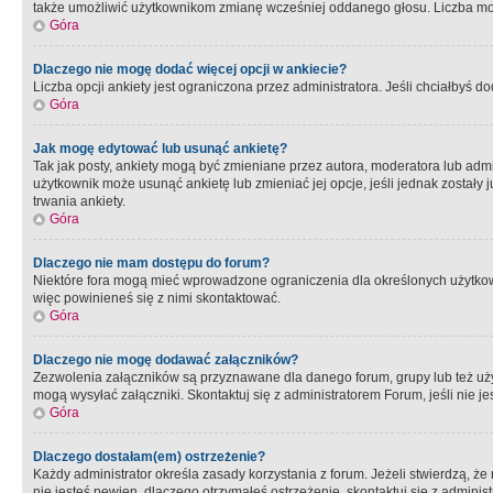
także umożliwić użytkownikom zmianę wcześniej oddanego głosu. Liczba możl
Góra
Dlaczego nie mogę dodać więcej opcji w ankiecie?
Liczba opcji ankiety jest ograniczona przez administratora. Jeśli chciałbyś do
Góra
Jak mogę edytować lub usunąć ankietę?
Tak jak posty, ankiety mogą być zmieniane przez autora, moderatora lub admi
użytkownik może usunąć ankietę lub zmieniać jej opcje, jeśli jednak został
trwania ankiety.
Góra
Dlaczego nie mam dostępu do forum?
Niektóre fora mogą mieć wprowadzone ograniczenia dla określonych użytkowni
więc powinieneś się z nimi skontaktować.
Góra
Dlaczego nie mogę dodawać załączników?
Zezwolenia załączników są przyznawane dla danego forum, grupy lub też uż
mogą wysyłać załączniki. Skontaktuj się z administratorem Forum, jeśli nie
Góra
Dlaczego dostałam(em) ostrzeżenie?
Każdy administrator określa zasady korzystania z forum. Jeżeli stwierdzą, ż
nie jesteś pewien, dlaczego otrzymałeś ostrzeżenie, skontaktuj sie z adminis