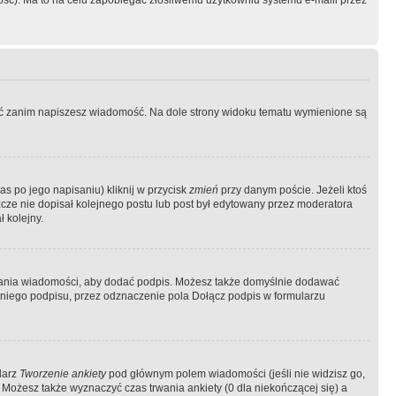
ość). Ma to na celu zapobiegać złośliwemu użytkowniu systemu e-maili przez
ować zanim napiszesz wiadomość. Na dole strony widoku tematu wymienione są
as po jego napisaniu) kliknij w przycisk
zmień
przy danym poście. Jeżeli ktoś
szcze nie dopisał kolejnego postu lub post był edytowany przez moderatora
 kolejny.
łania wiadomości, aby dodać podpis. Możesz także domyślnie dodawać
niego podpisu, przez odznaczenie pola Dołącz podpis w formularzu
larz
Tworzenie ankiety
pod głównym polem wiadomości (jeśli nie widzisz go,
 Możesz także wyznaczyć czas trwania ankiety (0 dla niekończącej się) a