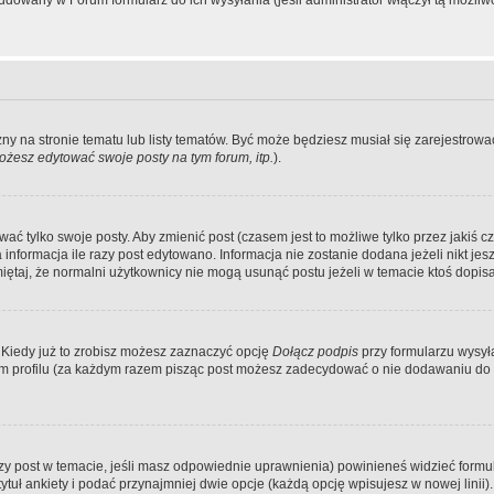
dowany w Forum formularz do ich wysyłania (jeśli administrator włączył tą możliw
zny na stronie tematu lub listy tematów. Być może będziesz musiał się zarejestr
żesz edytować swoje posty na tym forum, itp.
).
 tylko swoje posty. Aby zmienić post (czasem jest to możliwe tylko przez jakiś cz
informacja ile razy post edytowano. Informacja nie zostanie dodana jeżeli nikt je
iętaj, że normalni użytkownicy nie mogą usunąć postu jeżeli w temacie ktoś dopisał
 Kiedy już to zrobisz możesz zaznaczyć opcję
Dołącz podpis
przy formularzu wysy
m profilu (za każdym razem pisząc post możesz zadecydować o nie dodawaniu do 
wszy post w temacie, jeśli masz odpowiednie uprawnienia) powinieneś widzieć formu
uł ankiety i podać przynajmniej dwie opcje (każdą opcję wpisujesz w nowej linii).