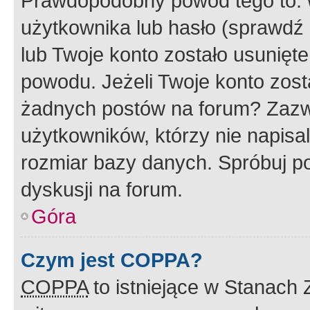
Prawdopodobny powód tego to:
użytkownika lub hasło (sprawdź e
lub Twoje konto zostało usunięte
powodu. Jeżeli Twoje konto zost
żadnych postów na forum? Zazw
użytkowników, którzy nie napisa
rozmiar bazy danych. Spróbuj po
dyskusji na forum.
Góra
Czym jest COPPA?
COPPA
to istniejące w Stanach