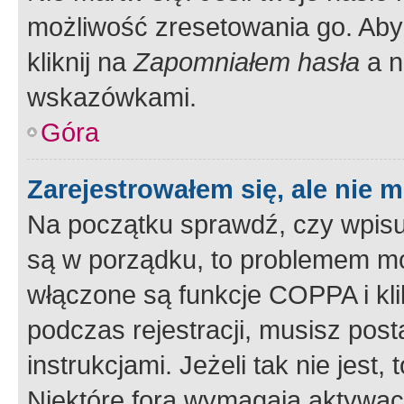
możliwość zresetowania go. Aby 
kliknij na
Zapomniałem hasła
a n
wskazówkami.
Góra
Zarejestrowałem się, ale nie 
Na początku sprawdź, czy wpisuj
są w porządku, to problemem mo
włączone są funkcje COPPA i kl
podczas rejestracji, musisz pos
instrukcjami. Jeżeli tak nie jes
Niektóre fora wymagają aktywac