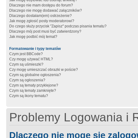
Jak mogę edytować lub usunąć ankietę?
Dlaczego nie mam dostępu do forum?
Dlaczego nie mogę dodawać załączników?
Dlaczego dostałam(em) ostrzeżenie?
Jak mogę zgłosić posty moderatorowi?
Do czego służy przycisk "Zapisz" podczas pisania tematu?
Dlaczego mój post musi być zatwierdzony?
Jak mogę podbić mój temat?
Formatowanie i typy tematów
Czym jest BBCode?
Czy mogę używać HTML?
Czym są uśmieszki?
Czy mogę umieszczać obrazki w poście?
Czym są globalne ogłoszenia?
Czym są ogłoszenia?
Czym są tematy przyklejone?
Czym są tematy zamknięte?
Czym są ikony tematu?
Problemy Logowania i R
Dlaczego nie mogę się zalog