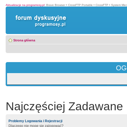
Aktualizacje na programosy.pl
:
Brave Browser
•
CrossFTP Portable
•
CrossFTP
•
System Mec
Strona główna
OG
Najczęściej Zadawane 
Problemy Logowania i Rejestracji
Dlaczego nie mogę się zalogować?