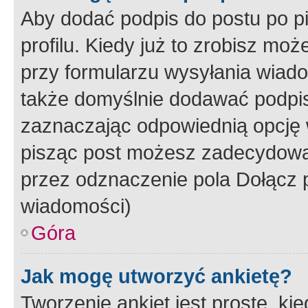
Aby dodać podpis do postu po 
profilu. Kiedy już to zrobisz m
przy formularzu wysyłania wiad
także domyślnie dodawać podpi
zaznaczając odpowiednią opcję 
pisząc post możesz zadecydowa
przez odznaczenie pola Dołącz 
wiadomości)
Góra
Jak mogę utworzyć ankietę?
Tworzenie ankiet jest proste, ki