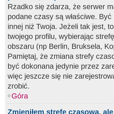
Rzadko się zdarza, że serwer m
podane czasy są właściwe. Być 
innej niż Twoja. Jeżeli tak jest,
twojego profilu, wybierając str
obszaru (np Berlin, Bruksela, Ko
Pamiętaj, że zmiana strefy czas
być dokonana jedynie przez zar
więc jeszcze się nie zarejestrow
zrobić.
Góra
Zmieniłem strefę czasową, ale