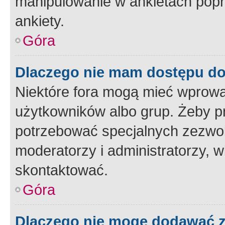
manipulowanie w ankietach popr
ankiety.
Góra
Dlaczego nie mam dostępu d
Niektóre fora mogą mieć wprowa
użytkowników albo grup. Żeby pr
potrzebować specjalnych zezwole
moderatorzy i administratorzy, w
skontaktować.
Góra
Dlaczego nie mogę dodawać 