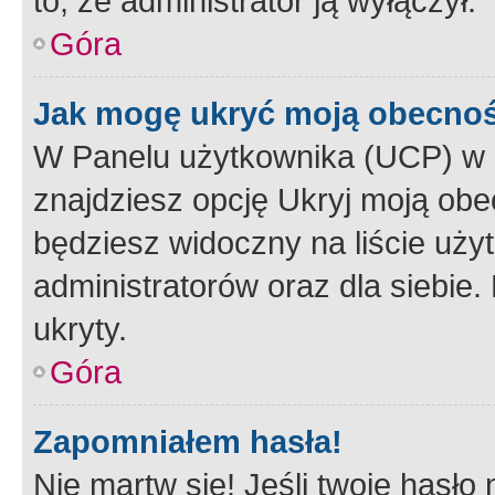
to, że administrator ją wyłączył.
Góra
Jak mogę ukryć moją obecno
W Panelu użytkownika (UCP) w 
znajdziesz opcję Ukryj moją obe
będziesz widoczny na liście użyt
administratorów oraz dla siebie.
ukryty.
Góra
Zapomniałem hasła!
Nie martw się! Jeśli twoje hasło