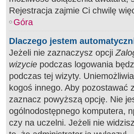
Rejestracja zajmie Ci chwilę wi
Góra
Dlaczego jestem automatycz
Jeżeli nie zaznaczysz opcji
Zalo
wizycie
podczas logowania będzi
podczas tej wizyty. Uniemożliwi
kogoś innego. Aby pozostawać 
zaznacz powyższą opcję. Nie jes
ogólnodostępnego komputera, np.
czy na uczelni. Jeżeli nie widzi