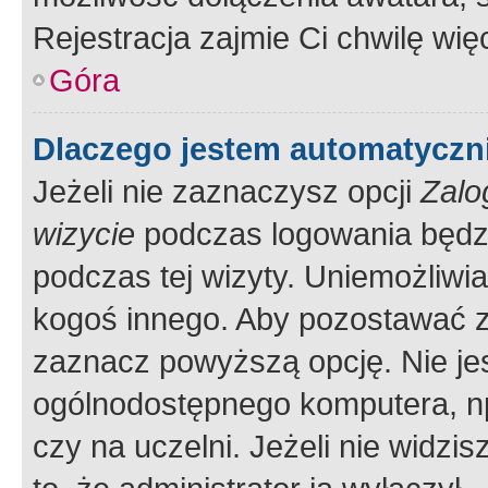
Rejestracja zajmie Ci chwilę wi
Góra
Dlaczego jestem automatycz
Jeżeli nie zaznaczysz opcji
Zalo
wizycie
podczas logowania będzi
podczas tej wizyty. Uniemożliwi
kogoś innego. Aby pozostawać 
zaznacz powyższą opcję. Nie jes
ogólnodostępnego komputera, np.
czy na uczelni. Jeżeli nie widzi