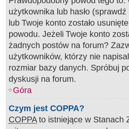
Prawdopodobny powód tego to:
użytkownika lub hasło (sprawdź e
lub Twoje konto zostało usunięte
powodu. Jeżeli Twoje konto zost
żadnych postów na forum? Zazw
użytkowników, którzy nie napisa
rozmiar bazy danych. Spróbuj po
dyskusji na forum.
Góra
Czym jest COPPA?
COPPA
to istniejące w Stanach