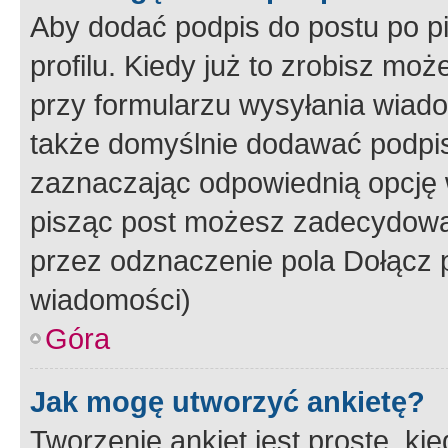
Aby dodać podpis do postu po 
profilu. Kiedy już to zrobisz m
przy formularzu wysyłania wiad
także domyślnie dodawać podpi
zaznaczając odpowiednią opcję 
pisząc post możesz zadecydowa
przez odznaczenie pola Dołącz 
wiadomości)
Góra
Jak mogę utworzyć ankietę?
Tworzenie ankiet jest proste, ki