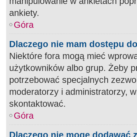
manipulowanie w ankietach popr
ankiety.
Góra
Dlaczego nie mam dostępu d
Niektóre fora mogą mieć wprowa
użytkowników albo grup. Żeby pr
potrzebować specjalnych zezwole
moderatorzy i administratorzy, w
skontaktować.
Góra
Dlaczego nie mogę dodawać 