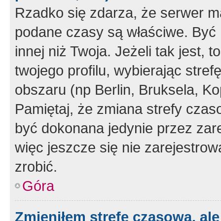
Rzadko się zdarza, że serwer m
podane czasy są właściwe. Być 
innej niż Twoja. Jeżeli tak jest,
twojego profilu, wybierając str
obszaru (np Berlin, Bruksela, Ko
Pamiętaj, że zmiana strefy czas
być dokonana jedynie przez zar
więc jeszcze się nie zarejestrow
zrobić.
Góra
Zmieniłem strefę czasową, ale