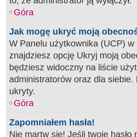
to, że administrator ją wyłączył.
Góra
Jak mogę ukryć moją obecno
W Panelu użytkownika (UCP) w 
znajdziesz opcję Ukryj moją obe
będziesz widoczny na liście użyt
administratorów oraz dla siebie.
ukryty.
Góra
Zapomniałem hasła!
Nie martw się! Jeśli twoje hasło