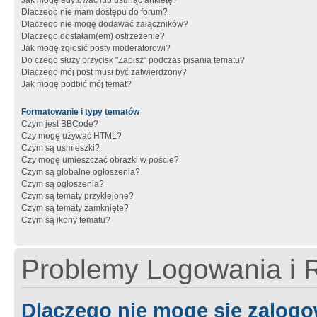
Jak mogę edytować lub usunąć ankietę?
Dlaczego nie mam dostępu do forum?
Dlaczego nie mogę dodawać załączników?
Dlaczego dostałam(em) ostrzeżenie?
Jak mogę zgłosić posty moderatorowi?
Do czego służy przycisk "Zapisz" podczas pisania tematu?
Dlaczego mój post musi być zatwierdzony?
Jak mogę podbić mój temat?
Formatowanie i typy tematów
Czym jest BBCode?
Czy mogę używać HTML?
Czym są uśmieszki?
Czy mogę umieszczać obrazki w poście?
Czym są globalne ogłoszenia?
Czym są ogłoszenia?
Czym są tematy przyklejone?
Czym są tematy zamknięte?
Czym są ikony tematu?
Problemy Logowania i R
Dlaczego nie mogę się zalog