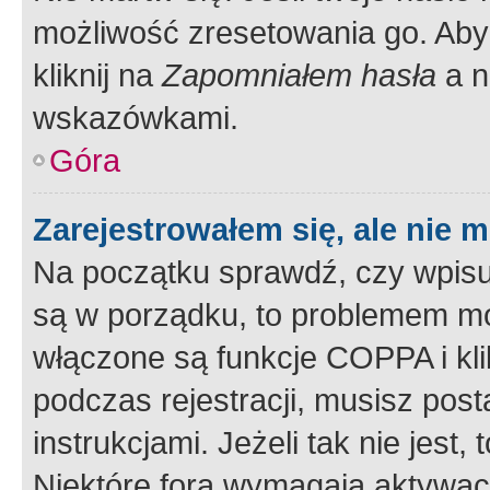
możliwość zresetowania go. Aby 
kliknij na
Zapomniałem hasła
a n
wskazówkami.
Góra
Zarejestrowałem się, ale nie 
Na początku sprawdź, czy wpisuj
są w porządku, to problemem mo
włączone są funkcje COPPA i kl
podczas rejestracji, musisz pos
instrukcjami. Jeżeli tak nie jes
Niektóre fora wymagają aktywac