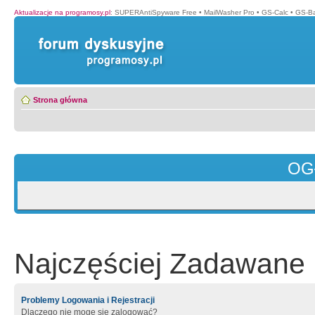
Aktualizacje na programosy.pl
:
SUPERAntiSpyware Free
•
MailWasher Pro
•
GS-Calc
•
GS-B
Strona główna
OG
Najczęściej Zadawane 
Problemy Logowania i Rejestracji
Dlaczego nie mogę się zalogować?