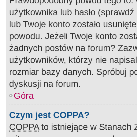
Prawdopodobny powód tego to:
użytkownika lub hasło (sprawdź e
lub Twoje konto zostało usunięte
powodu. Jeżeli Twoje konto zost
żadnych postów na forum? Zazw
użytkowników, którzy nie napisa
rozmiar bazy danych. Spróbuj po
dyskusji na forum.
Góra
Czym jest COPPA?
COPPA
to istniejące w Stanach