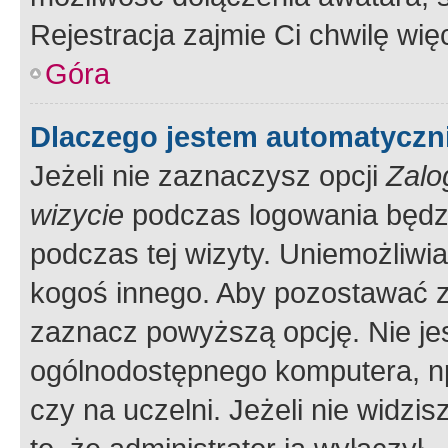
Rejestracja zajmie Ci chwilę wi
Góra
Dlaczego jestem automatycz
Jeżeli nie zaznaczysz opcji
Zalo
wizycie
podczas logowania będzi
podczas tej wizyty. Uniemożliwi
kogoś innego. Aby pozostawać 
zaznacz powyższą opcję. Nie jes
ogólnodostępnego komputera, np.
czy na uczelni. Jeżeli nie widzi