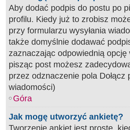
Aby dodać podpis do postu po 
profilu. Kiedy już to zrobisz m
przy formularzu wysyłania wiad
także domyślnie dodawać podpi
zaznaczając odpowiednią opcję 
pisząc post możesz zadecydowa
przez odznaczenie pola Dołącz 
wiadomości)
Góra
Jak mogę utworzyć ankietę?
Tworzenie ankiet jest proste, ki