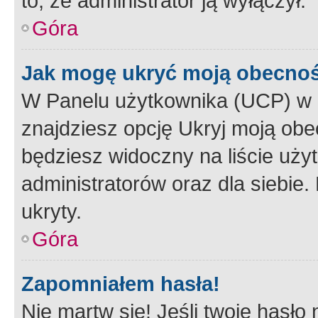
to, że administrator ją wyłączył.
Góra
Jak mogę ukryć moją obecno
W Panelu użytkownika (UCP) w 
znajdziesz opcję Ukryj moją obe
będziesz widoczny na liście użyt
administratorów oraz dla siebie.
ukryty.
Góra
Zapomniałem hasła!
Nie martw się! Jeśli twoje hasło