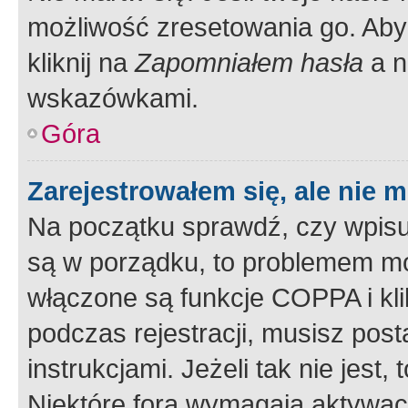
możliwość zresetowania go. Aby 
kliknij na
Zapomniałem hasła
a n
wskazówkami.
Góra
Zarejestrowałem się, ale nie 
Na początku sprawdź, czy wpisuj
są w porządku, to problemem mo
włączone są funkcje COPPA i kl
podczas rejestracji, musisz pos
instrukcjami. Jeżeli tak nie jes
Niektóre fora wymagają aktywac