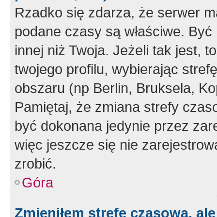
Rzadko się zdarza, że serwer m
podane czasy są właściwe. Być 
innej niż Twoja. Jeżeli tak jest,
twojego profilu, wybierając str
obszaru (np Berlin, Bruksela, Ko
Pamiętaj, że zmiana strefy czas
być dokonana jedynie przez zar
więc jeszcze się nie zarejestrow
zrobić.
Góra
Zmieniłem strefę czasową, ale