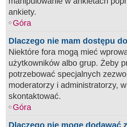
manipulowanie w ankietach popr
ankiety.
Góra
Dlaczego nie mam dostępu d
Niektóre fora mogą mieć wprowa
użytkowników albo grup. Żeby pr
potrzebować specjalnych zezwole
moderatorzy i administratorzy, w
skontaktować.
Góra
Dlaczego nie mogę dodawać 