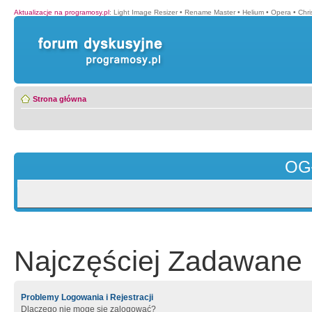
Aktualizacje na programosy.pl
:
Light Image Resizer
•
Rename Master
•
Helium
•
Opera
•
Chr
Strona główna
OG
Najczęściej Zadawane 
Problemy Logowania i Rejestracji
Dlaczego nie mogę się zalogować?