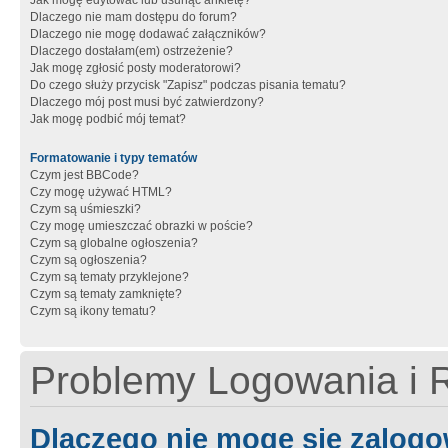
Jak mogę edytować lub usunąć ankietę?
Dlaczego nie mam dostępu do forum?
Dlaczego nie mogę dodawać załączników?
Dlaczego dostałam(em) ostrzeżenie?
Jak mogę zgłosić posty moderatorowi?
Do czego służy przycisk "Zapisz" podczas pisania tematu?
Dlaczego mój post musi być zatwierdzony?
Jak mogę podbić mój temat?
Formatowanie i typy tematów
Czym jest BBCode?
Czy mogę używać HTML?
Czym są uśmieszki?
Czy mogę umieszczać obrazki w poście?
Czym są globalne ogłoszenia?
Czym są ogłoszenia?
Czym są tematy przyklejone?
Czym są tematy zamknięte?
Czym są ikony tematu?
Problemy Logowania i R
Dlaczego nie mogę się zalog