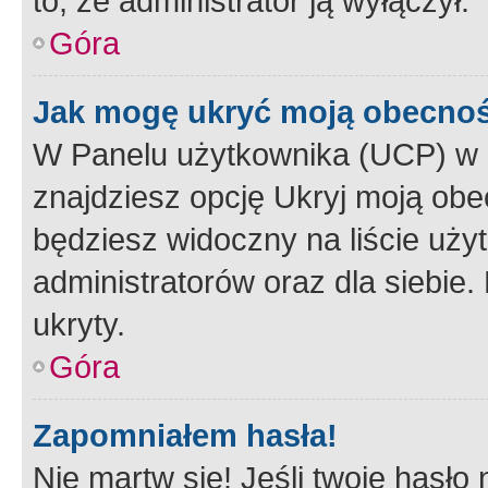
to, że administrator ją wyłączył.
Góra
Jak mogę ukryć moją obecno
W Panelu użytkownika (UCP) w 
znajdziesz opcję Ukryj moją obe
będziesz widoczny na liście użyt
administratorów oraz dla siebie.
ukryty.
Góra
Zapomniałem hasła!
Nie martw się! Jeśli twoje hasło