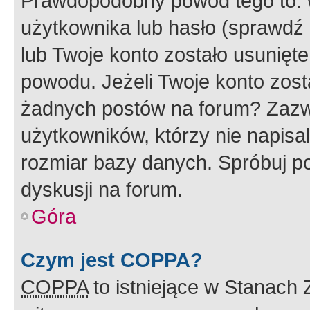
Prawdopodobny powód tego to:
użytkownika lub hasło (sprawdź e
lub Twoje konto zostało usunięte
powodu. Jeżeli Twoje konto zost
żadnych postów na forum? Zazw
użytkowników, którzy nie napisa
rozmiar bazy danych. Spróbuj po
dyskusji na forum.
Góra
Czym jest COPPA?
COPPA
to istniejące w Stanach