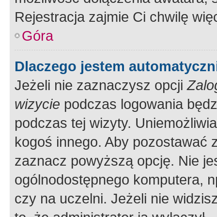
Rejestracja zajmie Ci chwilę wi
Góra
Dlaczego jestem automatycz
Jeżeli nie zaznaczysz opcji
Zalo
wizycie
podczas logowania będzi
podczas tej wizyty. Uniemożliwi
kogoś innego. Aby pozostawać 
zaznacz powyższą opcję. Nie jes
ogólnodostępnego komputera, np.
czy na uczelni. Jeżeli nie widzi