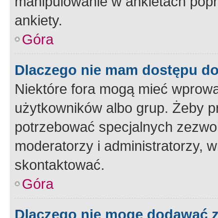
manipulowanie w ankietach popr
ankiety.
Góra
Dlaczego nie mam dostępu d
Niektóre fora mogą mieć wprowa
użytkowników albo grup. Żeby pr
potrzebować specjalnych zezwole
moderatorzy i administratorzy, w
skontaktować.
Góra
Dlaczego nie mogę dodawać 