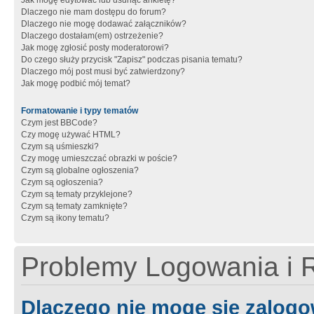
Jak mogę edytować lub usunąć ankietę?
Dlaczego nie mam dostępu do forum?
Dlaczego nie mogę dodawać załączników?
Dlaczego dostałam(em) ostrzeżenie?
Jak mogę zgłosić posty moderatorowi?
Do czego służy przycisk "Zapisz" podczas pisania tematu?
Dlaczego mój post musi być zatwierdzony?
Jak mogę podbić mój temat?
Formatowanie i typy tematów
Czym jest BBCode?
Czy mogę używać HTML?
Czym są uśmieszki?
Czy mogę umieszczać obrazki w poście?
Czym są globalne ogłoszenia?
Czym są ogłoszenia?
Czym są tematy przyklejone?
Czym są tematy zamknięte?
Czym są ikony tematu?
Problemy Logowania i R
Dlaczego nie mogę się zalog