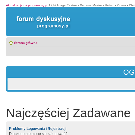
Aktualizacje na programosy.pl
:
Light Image Resizer
•
Rename Master
•
Helium
•
Opera
•
Chr
Strona główna
OG
Najczęściej Zadawane 
Problemy Logowania i Rejestracji
Dlaczego nie mogę się zalogować?