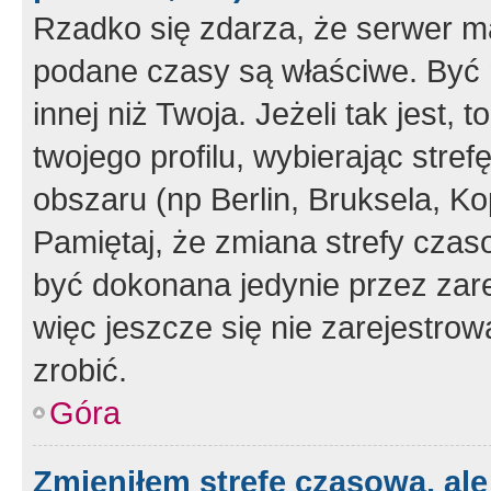
Rzadko się zdarza, że serwer m
podane czasy są właściwe. Być 
innej niż Twoja. Jeżeli tak jest,
twojego profilu, wybierając str
obszaru (np Berlin, Bruksela, Ko
Pamiętaj, że zmiana strefy czas
być dokonana jedynie przez zar
więc jeszcze się nie zarejestrow
zrobić.
Góra
Zmieniłem strefę czasową, ale