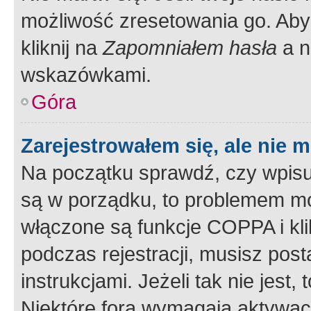
możliwość zresetowania go. Aby 
kliknij na
Zapomniałem hasła
a n
wskazówkami.
Góra
Zarejestrowałem się, ale nie 
Na początku sprawdź, czy wpisuj
są w porządku, to problemem mo
włączone są funkcje COPPA i kl
podczas rejestracji, musisz pos
instrukcjami. Jeżeli tak nie jes
Niektóre fora wymagają aktywac