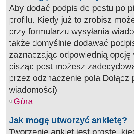
Aby dodać podpis do postu po 
profilu. Kiedy już to zrobisz m
przy formularzu wysyłania wiad
także domyślnie dodawać podpi
zaznaczając odpowiednią opcję 
pisząc post możesz zadecydowa
przez odznaczenie pola Dołącz 
wiadomości)
Góra
Jak mogę utworzyć ankietę?
Tworzenie ankiet jest proste, ki