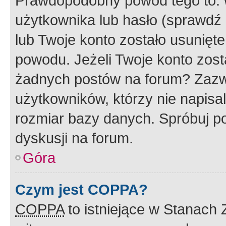
Prawdopodobny powód tego to:
użytkownika lub hasło (sprawdź e
lub Twoje konto zostało usunięte
powodu. Jeżeli Twoje konto zost
żadnych postów na forum? Zazw
użytkowników, którzy nie napisa
rozmiar bazy danych. Spróbuj po
dyskusji na forum.
Góra
Czym jest COPPA?
COPPA
to istniejące w Stanach