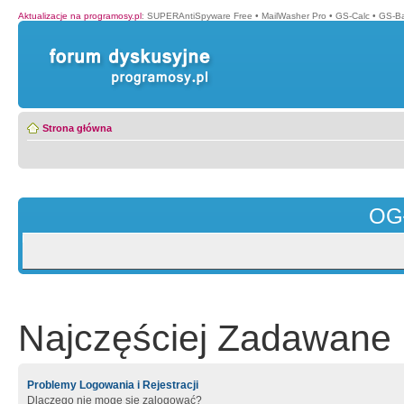
Aktualizacje na programosy.pl
:
SUPERAntiSpyware Free
•
MailWasher Pro
•
GS-Calc
•
GS-B
Strona główna
OG
Najczęściej Zadawane 
Problemy Logowania i Rejestracji
Dlaczego nie mogę się zalogować?