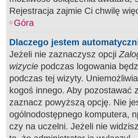
Rejestracja zajmie Ci chwilę wi
Góra
Dlaczego jestem automatycz
Jeżeli nie zaznaczysz opcji
Zalo
wizycie
podczas logowania będzi
podczas tej wizyty. Uniemożliwi
kogoś innego. Aby pozostawać 
zaznacz powyższą opcję. Nie jes
ogólnodostępnego komputera, np.
czy na uczelni. Jeżeli nie widzi