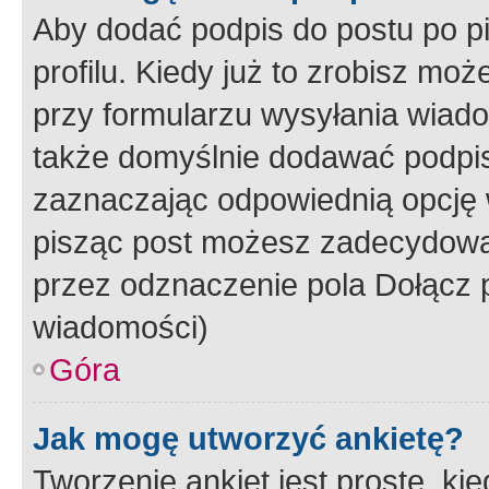
Aby dodać podpis do postu po 
profilu. Kiedy już to zrobisz m
przy formularzu wysyłania wiad
także domyślnie dodawać podpi
zaznaczając odpowiednią opcję 
pisząc post możesz zadecydowa
przez odznaczenie pola Dołącz 
wiadomości)
Góra
Jak mogę utworzyć ankietę?
Tworzenie ankiet jest proste, ki