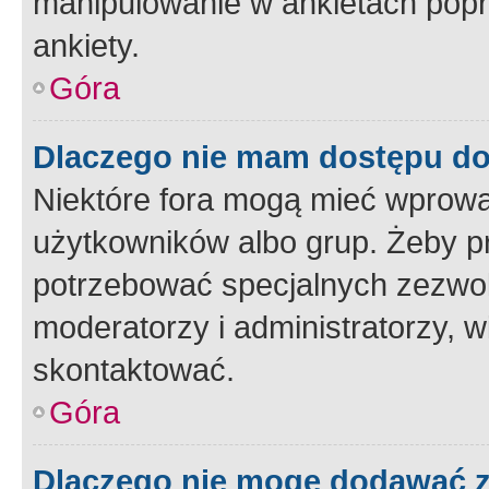
manipulowanie w ankietach popr
ankiety.
Góra
Dlaczego nie mam dostępu d
Niektóre fora mogą mieć wprowa
użytkowników albo grup. Żeby pr
potrzebować specjalnych zezwole
moderatorzy i administratorzy, w
skontaktować.
Góra
Dlaczego nie mogę dodawać 