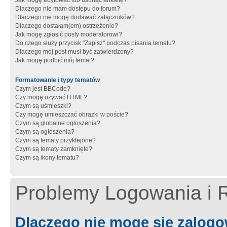
Jak mogę edytować lub usunąć ankietę?
Dlaczego nie mam dostępu do forum?
Dlaczego nie mogę dodawać załączników?
Dlaczego dostałam(em) ostrzeżenie?
Jak mogę zgłosić posty moderatorowi?
Do czego służy przycisk "Zapisz" podczas pisania tematu?
Dlaczego mój post musi być zatwierdzony?
Jak mogę podbić mój temat?
Formatowanie i typy tematów
Czym jest BBCode?
Czy mogę używać HTML?
Czym są uśmieszki?
Czy mogę umieszczać obrazki w poście?
Czym są globalne ogłoszenia?
Czym są ogłoszenia?
Czym są tematy przyklejone?
Czym są tematy zamknięte?
Czym są ikony tematu?
Problemy Logowania i R
Dlaczego nie mogę się zalog