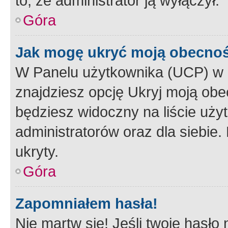
to, że administrator ją wyłączył.
Góra
Jak mogę ukryć moją obecno
W Panelu użytkownika (UCP) w 
znajdziesz opcję Ukryj moją obe
będziesz widoczny na liście użyt
administratorów oraz dla siebie.
ukryty.
Góra
Zapomniałem hasła!
Nie martw się! Jeśli twoje hasło