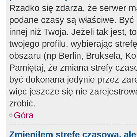
Rzadko się zdarza, że serwer m
podane czasy są właściwe. Być 
innej niż Twoja. Jeżeli tak jest,
twojego profilu, wybierając str
obszaru (np Berlin, Bruksela, Ko
Pamiętaj, że zmiana strefy czas
być dokonana jedynie przez zar
więc jeszcze się nie zarejestrow
zrobić.
Góra
Zmieniłem strefę czasową, ale