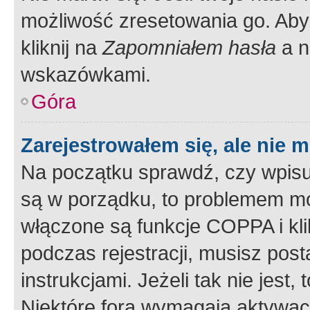
możliwość zresetowania go. Aby 
kliknij na
Zapomniałem hasła
a n
wskazówkami.
Góra
Zarejestrowałem się, ale nie 
Na początku sprawdź, czy wpisuj
są w porządku, to problemem mo
włączone są funkcje COPPA i kl
podczas rejestracji, musisz pos
instrukcjami. Jeżeli tak nie jes
Niektóre fora wymagają aktywac