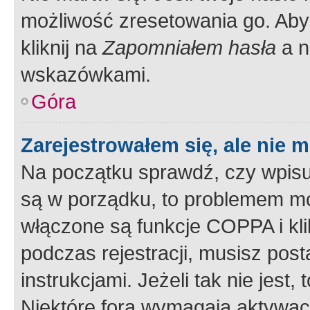
możliwość zresetowania go. Aby 
kliknij na
Zapomniałem hasła
a n
wskazówkami.
Góra
Zarejestrowałem się, ale nie 
Na początku sprawdź, czy wpisuj
są w porządku, to problemem mo
włączone są funkcje COPPA i kl
podczas rejestracji, musisz pos
instrukcjami. Jeżeli tak nie jes
Niektóre fora wymagają aktywac