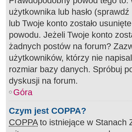
Prawdopodobny powód tego to:
użytkownika lub hasło (sprawdź e
lub Twoje konto zostało usunięte
powodu. Jeżeli Twoje konto zost
żadnych postów na forum? Zazw
użytkowników, którzy nie napisa
rozmiar bazy danych. Spróbuj po
dyskusji na forum.
Góra
Czym jest COPPA?
COPPA
to istniejące w Stanach