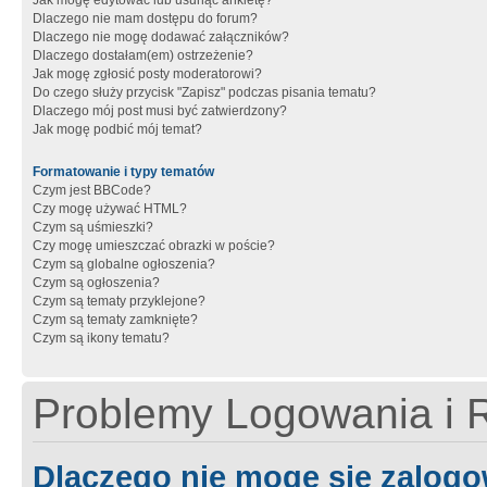
Jak mogę edytować lub usunąć ankietę?
Dlaczego nie mam dostępu do forum?
Dlaczego nie mogę dodawać załączników?
Dlaczego dostałam(em) ostrzeżenie?
Jak mogę zgłosić posty moderatorowi?
Do czego służy przycisk "Zapisz" podczas pisania tematu?
Dlaczego mój post musi być zatwierdzony?
Jak mogę podbić mój temat?
Formatowanie i typy tematów
Czym jest BBCode?
Czy mogę używać HTML?
Czym są uśmieszki?
Czy mogę umieszczać obrazki w poście?
Czym są globalne ogłoszenia?
Czym są ogłoszenia?
Czym są tematy przyklejone?
Czym są tematy zamknięte?
Czym są ikony tematu?
Problemy Logowania i R
Dlaczego nie mogę się zalog