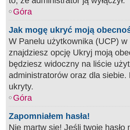
to, że administrator ją wyłączył.
Góra
Jak mogę ukryć moją obecno
W Panelu użytkownika (UCP) w 
znajdziesz opcję Ukryj moją obe
będziesz widoczny na liście użyt
administratorów oraz dla siebie.
ukryty.
Góra
Zapomniałem hasła!
Nie martw się! Jeśli twoje hasło