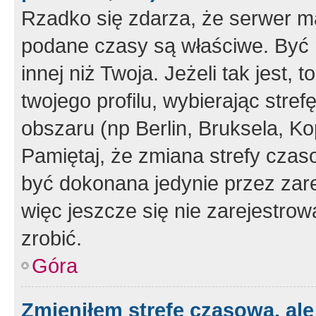
Rzadko się zdarza, że serwer m
podane czasy są właściwe. Być 
innej niż Twoja. Jeżeli tak jest,
twojego profilu, wybierając str
obszaru (np Berlin, Bruksela, Ko
Pamiętaj, że zmiana strefy czas
być dokonana jedynie przez zar
więc jeszcze się nie zarejestrow
zrobić.
Góra
Zmieniłem strefę czasową, ale