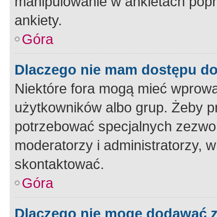
manipulowanie w ankietach popr
ankiety.
Góra
Dlaczego nie mam dostępu d
Niektóre fora mogą mieć wprowa
użytkowników albo grup. Żeby pr
potrzebować specjalnych zezwole
moderatorzy i administratorzy, w
skontaktować.
Góra
Dlaczego nie mogę dodawać 