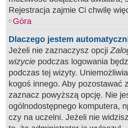
Rejestracja zajmie Ci chwilę wi
Góra
Dlaczego jestem automatycz
Jeżeli nie zaznaczysz opcji
Zalo
wizycie
podczas logowania będzi
podczas tej wizyty. Uniemożliwi
kogoś innego. Aby pozostawać 
zaznacz powyższą opcję. Nie jes
ogólnodostępnego komputera, np.
czy na uczelni. Jeżeli nie widzi