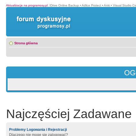
Aktualizacje na programosy.pl
:
IDrive Online Backup
•
Adlice Protect
•
Anki
•
Visual Studio C
Strona główna
OG
Najczęściej Zadawane 
Problemy Logowania i Rejestracji
Dlaczego nie mogę się zalogować?