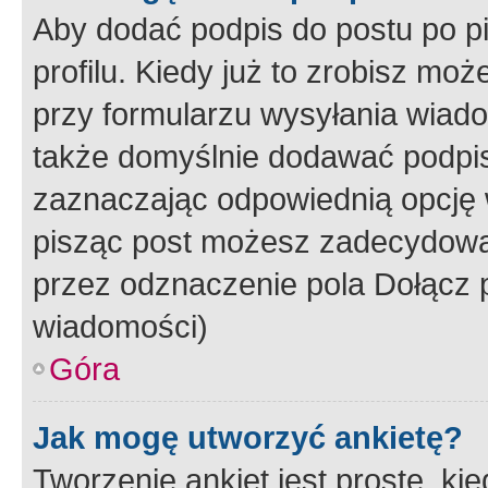
Aby dodać podpis do postu po 
profilu. Kiedy już to zrobisz m
przy formularzu wysyłania wiad
także domyślnie dodawać podpi
zaznaczając odpowiednią opcję 
pisząc post możesz zadecydowa
przez odznaczenie pola Dołącz 
wiadomości)
Góra
Jak mogę utworzyć ankietę?
Tworzenie ankiet jest proste, ki