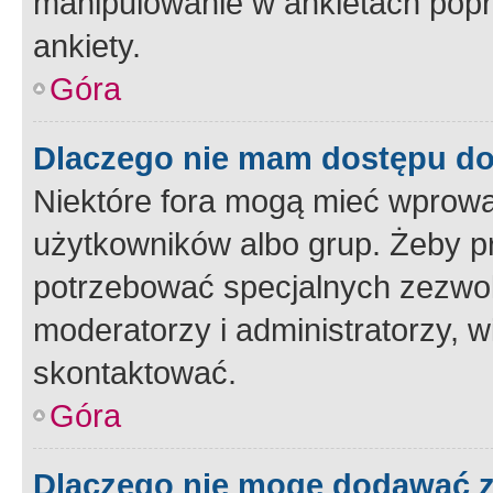
manipulowanie w ankietach popr
ankiety.
Góra
Dlaczego nie mam dostępu d
Niektóre fora mogą mieć wprowa
użytkowników albo grup. Żeby pr
potrzebować specjalnych zezwole
moderatorzy i administratorzy, w
skontaktować.
Góra
Dlaczego nie mogę dodawać 