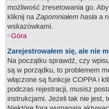
możliwość zresetowania go. Aby 
kliknij na
Zapomniałem hasła
a n
wskazówkami.
Góra
Zarejestrowałem się, ale nie 
Na początku sprawdź, czy wpisuj
są w porządku, to problemem mo
włączone są funkcje COPPA i kl
podczas rejestracji, musisz pos
instrukcjami. Jeżeli tak nie jes
Niektóre fora wymagają aktywac