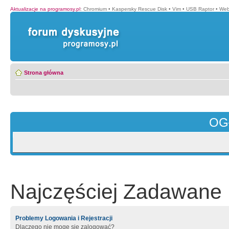
Aktualizacje na programosy.pl
:
Chromium
•
Kaspersky Rescue Disk
•
Vim
•
USB Raptor
•
Web
Strona główna
OG
Najczęściej Zadawane 
Problemy Logowania i Rejestracji
Dlaczego nie mogę się zalogować?