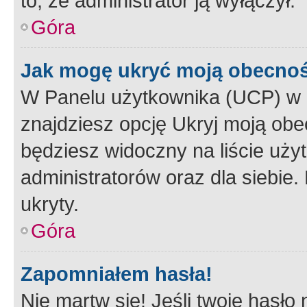
to, że administrator ją wyłączył.
Góra
Jak mogę ukryć moją obecno
W Panelu użytkownika (UCP) w 
znajdziesz opcję Ukryj moją obe
będziesz widoczny na liście użyt
administratorów oraz dla siebie.
ukryty.
Góra
Zapomniałem hasła!
Nie martw się! Jeśli twoje hasło