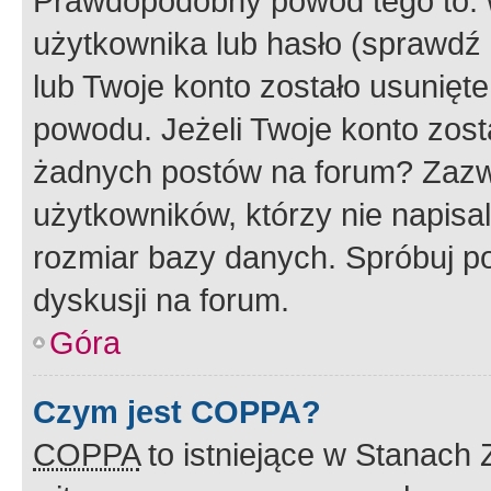
Prawdopodobny powód tego to:
użytkownika lub hasło (sprawdź e
lub Twoje konto zostało usunięte
powodu. Jeżeli Twoje konto zost
żadnych postów na forum? Zazw
użytkowników, którzy nie napisa
rozmiar bazy danych. Spróbuj po
dyskusji na forum.
Góra
Czym jest COPPA?
COPPA
to istniejące w Stanach