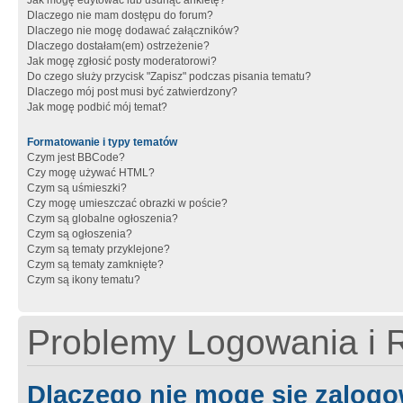
Jak mogę edytować lub usunąć ankietę?
Dlaczego nie mam dostępu do forum?
Dlaczego nie mogę dodawać załączników?
Dlaczego dostałam(em) ostrzeżenie?
Jak mogę zgłosić posty moderatorowi?
Do czego służy przycisk "Zapisz" podczas pisania tematu?
Dlaczego mój post musi być zatwierdzony?
Jak mogę podbić mój temat?
Formatowanie i typy tematów
Czym jest BBCode?
Czy mogę używać HTML?
Czym są uśmieszki?
Czy mogę umieszczać obrazki w poście?
Czym są globalne ogłoszenia?
Czym są ogłoszenia?
Czym są tematy przyklejone?
Czym są tematy zamknięte?
Czym są ikony tematu?
Problemy Logowania i R
Dlaczego nie mogę się zalog