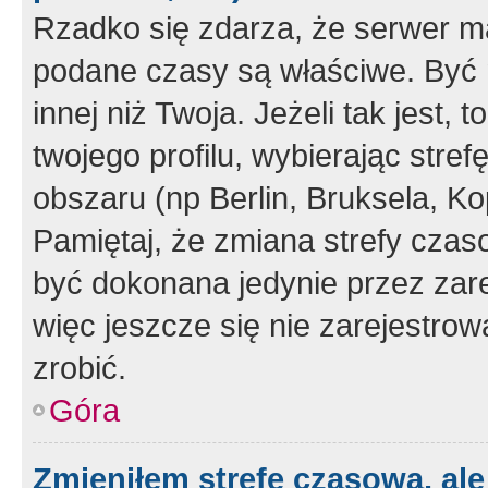
Rzadko się zdarza, że serwer m
podane czasy są właściwe. Być 
innej niż Twoja. Jeżeli tak jest,
twojego profilu, wybierając str
obszaru (np Berlin, Bruksela, Ko
Pamiętaj, że zmiana strefy czas
być dokonana jedynie przez zar
więc jeszcze się nie zarejestrow
zrobić.
Góra
Zmieniłem strefę czasową, ale