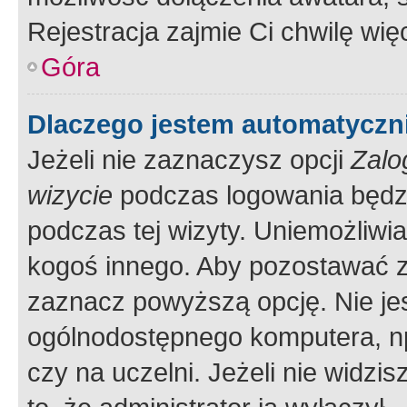
Rejestracja zajmie Ci chwilę wi
Góra
Dlaczego jestem automatycz
Jeżeli nie zaznaczysz opcji
Zalo
wizycie
podczas logowania będzi
podczas tej wizyty. Uniemożliwi
kogoś innego. Aby pozostawać 
zaznacz powyższą opcję. Nie jes
ogólnodostępnego komputera, np.
czy na uczelni. Jeżeli nie widzi