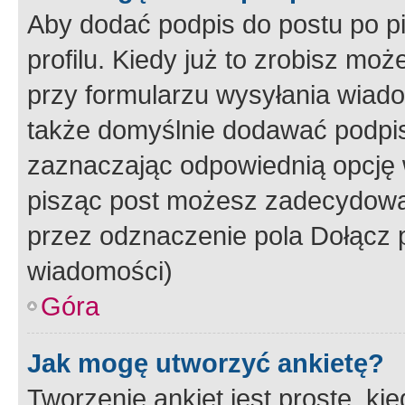
Aby dodać podpis do postu po 
profilu. Kiedy już to zrobisz m
przy formularzu wysyłania wiad
także domyślnie dodawać podpi
zaznaczając odpowiednią opcję 
pisząc post możesz zadecydowa
przez odznaczenie pola Dołącz 
wiadomości)
Góra
Jak mogę utworzyć ankietę?
Tworzenie ankiet jest proste, ki