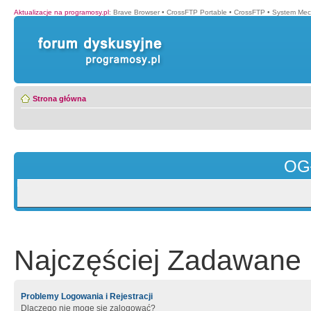
Aktualizacje na programosy.pl
:
Brave Browser
•
CrossFTP Portable
•
CrossFTP
•
System Mec
Strona główna
OG
Najczęściej Zadawane 
Problemy Logowania i Rejestracji
Dlaczego nie mogę się zalogować?