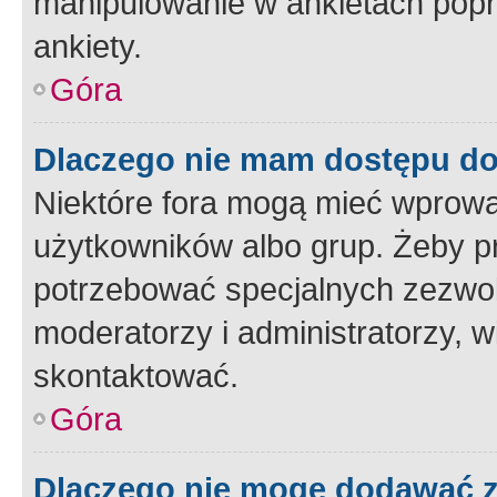
manipulowanie w ankietach popr
ankiety.
Góra
Dlaczego nie mam dostępu d
Niektóre fora mogą mieć wprowa
użytkowników albo grup. Żeby pr
potrzebować specjalnych zezwole
moderatorzy i administratorzy, w
skontaktować.
Góra
Dlaczego nie mogę dodawać 