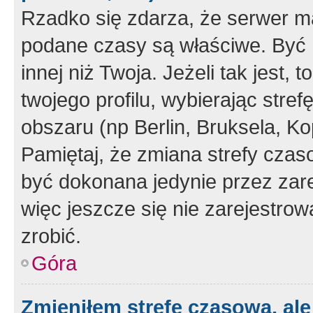
Rzadko się zdarza, że serwer m
podane czasy są właściwe. Być 
innej niż Twoja. Jeżeli tak jest,
twojego profilu, wybierając str
obszaru (np Berlin, Bruksela, Ko
Pamiętaj, że zmiana strefy czas
być dokonana jedynie przez zar
więc jeszcze się nie zarejestrow
zrobić.
Góra
Zmieniłem strefę czasową, ale