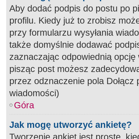
Aby dodać podpis do postu po 
profilu. Kiedy już to zrobisz m
przy formularzu wysyłania wiad
także domyślnie dodawać podpi
zaznaczając odpowiednią opcję 
pisząc post możesz zadecydowa
przez odznaczenie pola Dołącz 
wiadomości)
Góra
Jak mogę utworzyć ankietę?
Tworzenie ankiet jest proste, ki