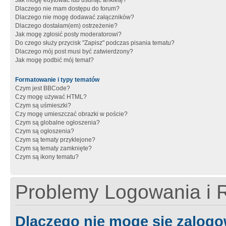
Jak mogę edytować lub usunąć ankietę?
Dlaczego nie mam dostępu do forum?
Dlaczego nie mogę dodawać załączników?
Dlaczego dostałam(em) ostrzeżenie?
Jak mogę zgłosić posty moderatorowi?
Do czego służy przycisk "Zapisz" podczas pisania tematu?
Dlaczego mój post musi być zatwierdzony?
Jak mogę podbić mój temat?
Formatowanie i typy tematów
Czym jest BBCode?
Czy mogę używać HTML?
Czym są uśmieszki?
Czy mogę umieszczać obrazki w poście?
Czym są globalne ogłoszenia?
Czym są ogłoszenia?
Czym są tematy przyklejone?
Czym są tematy zamknięte?
Czym są ikony tematu?
Problemy Logowania i R
Dlaczego nie mogę się zalog