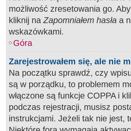
możliwość zresetowania go. Aby 
kliknij na
Zapomniałem hasła
a n
wskazówkami.
Góra
Zarejestrowałem się, ale nie 
Na początku sprawdź, czy wpisuj
są w porządku, to problemem mo
włączone są funkcje COPPA i kl
podczas rejestracji, musisz pos
instrukcjami. Jeżeli tak nie jes
Niektóre fora wymagają aktywac