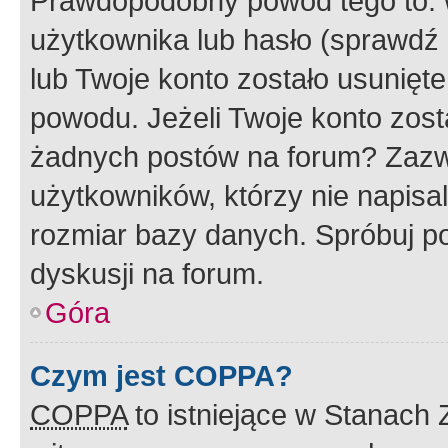
Prawdopodobny powód tego to:
użytkownika lub hasło (sprawdź e
lub Twoje konto zostało usunięte
powodu. Jeżeli Twoje konto zost
żadnych postów na forum? Zazw
użytkowników, którzy nie napisa
rozmiar bazy danych. Spróbuj po
dyskusji na forum.
Góra
Czym jest COPPA?
COPPA
to istniejące w Stanach