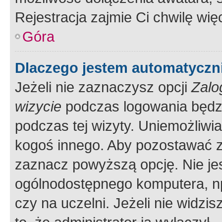
Rejestracja zajmie Ci chwilę wi
Góra
Dlaczego jestem automatycz
Jeżeli nie zaznaczysz opcji
Zalo
wizycie
podczas logowania będzi
podczas tej wizyty. Uniemożliwi
kogoś innego. Aby pozostawać 
zaznacz powyższą opcję. Nie jes
ogólnodostępnego komputera, np.
czy na uczelni. Jeżeli nie widzi