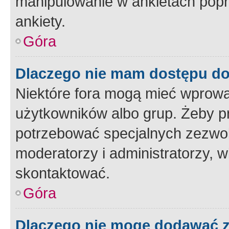
manipulowanie w ankietach popr
ankiety.
Góra
Dlaczego nie mam dostępu d
Niektóre fora mogą mieć wprowa
użytkowników albo grup. Żeby pr
potrzebować specjalnych zezwole
moderatorzy i administratorzy, w
skontaktować.
Góra
Dlaczego nie mogę dodawać 