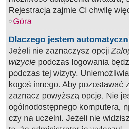
Rejestracja zajmie Ci chwilę wi
Góra
Dlaczego jestem automatycz
Jeżeli nie zaznaczysz opcji
Zalo
wizycie
podczas logowania będzi
podczas tej wizyty. Uniemożliwi
kogoś innego. Aby pozostawać 
zaznacz powyższą opcję. Nie jes
ogólnodostępnego komputera, np.
czy na uczelni. Jeżeli nie widzi