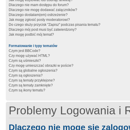
Jak mogę edytować lub usunąć ankietę?
Dlaczego nie mam dostępu do forum?
Dlaczego nie mogę dodawać załączników?
Dlaczego dostałam(em) ostrzeżenie?
Jak mogę zgłosić posty moderatorowi?
Do czego służy przycisk "Zapisz" podczas pisania tematu?
Dlaczego mój post musi być zatwierdzony?
Jak mogę podbić mój temat?
Formatowanie i typy tematów
Czym jest BBCode?
Czy mogę używać HTML?
Czym są uśmieszki?
Czy mogę umieszczać obrazki w poście?
Czym są globalne ogłoszenia?
Czym są ogłoszenia?
Czym są tematy przyklejone?
Czym są tematy zamknięte?
Czym są ikony tematu?
Problemy Logowania i R
Dlaczego nie mogę się zalog