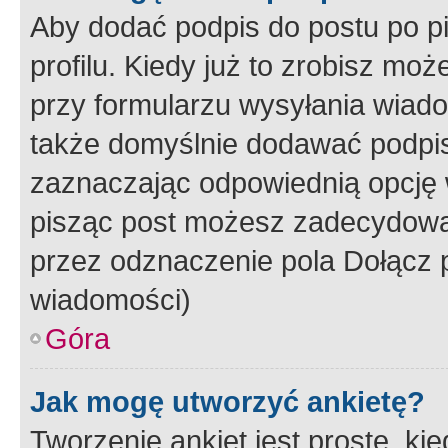
Aby dodać podpis do postu po 
profilu. Kiedy już to zrobisz m
przy formularzu wysyłania wiad
także domyślnie dodawać podpi
zaznaczając odpowiednią opcję 
pisząc post możesz zadecydowa
przez odznaczenie pola Dołącz 
wiadomości)
Góra
Jak mogę utworzyć ankietę?
Tworzenie ankiet jest proste, ki