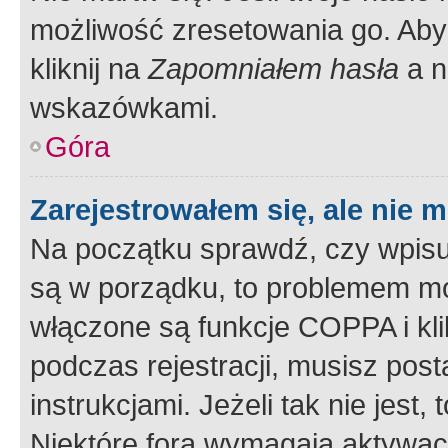
możliwość zresetowania go. Aby 
kliknij na
Zapomniałem hasła
a n
wskazówkami.
Góra
Zarejestrowałem się, ale nie 
Na początku sprawdź, czy wpisuj
są w porządku, to problemem mo
włączone są funkcje COPPA i kl
podczas rejestracji, musisz pos
instrukcjami. Jeżeli tak nie jes
Niektóre fora wymagają aktywac