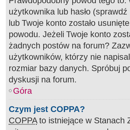
Prawdopodobny powód tego to:
użytkownika lub hasło (sprawdź e
lub Twoje konto zostało usunięte
powodu. Jeżeli Twoje konto zost
żadnych postów na forum? Zazw
użytkowników, którzy nie napisa
rozmiar bazy danych. Spróbuj po
dyskusji na forum.
Góra
Czym jest COPPA?
COPPA
to istniejące w Stanach