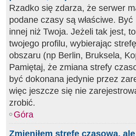
Rzadko się zdarza, że serwer m
podane czasy są właściwe. Być 
innej niż Twoja. Jeżeli tak jest,
twojego profilu, wybierając str
obszaru (np Berlin, Bruksela, Ko
Pamiętaj, że zmiana strefy czas
być dokonana jedynie przez zar
więc jeszcze się nie zarejestrow
zrobić.
Góra
Zmieniłem strefę czasową, ale