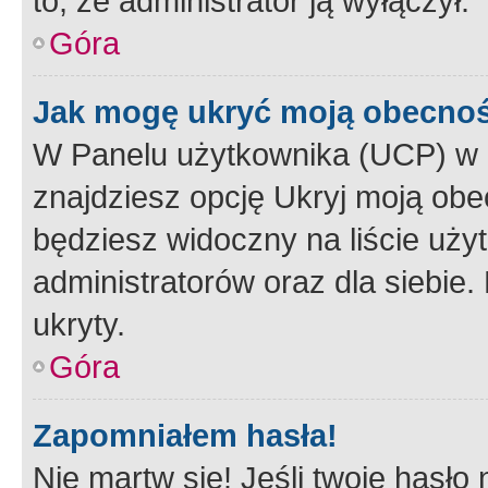
to, że administrator ją wyłączył.
Góra
Jak mogę ukryć moją obecno
W Panelu użytkownika (UCP) w 
znajdziesz opcję Ukryj moją obe
będziesz widoczny na liście użyt
administratorów oraz dla siebie.
ukryty.
Góra
Zapomniałem hasła!
Nie martw się! Jeśli twoje hasło