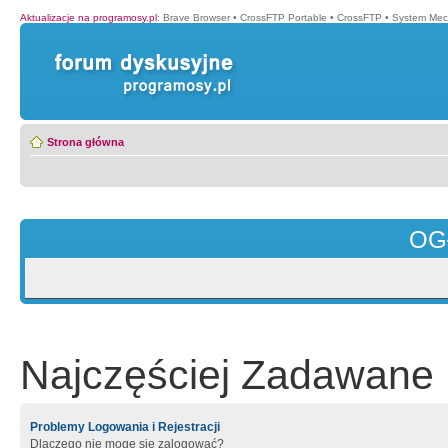
Aktualizacje na programosy.pl
:
Brave Browser
•
CrossFTP Portable
•
CrossFTP
•
System Mec
Strona główna
OG
Najczęściej Zadawane 
Problemy Logowania i Rejestracji
Dlaczego nie mogę się zalogować?