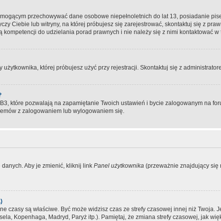
, mogącym przechowywać dane osobowe niepełnoletnich do lat 13, posiadanie pi
yczy Ciebie lub witryny, na której próbujesz się zarejestrować, skontaktuj się z pr
 kompetencji do udzielania porad prawnych i nie należy się z nimi kontaktować w te
użytkownika, której próbujesz użyć przy rejestracji. Skontaktuj się z administrat
?
, które pozwalają na zapamiętanie Twoich ustawień i bycie zalogowanym na forum
blemów z zalogowaniem lub wylogowaniem się.
danych. Aby je zmienić, kliknij link
Panel użytkownika
(przeważnie znajdujący się n
)
czasy są właściwe. Być może widzisz czas ze strefy czasowej innej niż Twoja. Jeże
sela, Kopenhaga, Madryd, Paryż itp.). Pamiętaj, że zmiana strefy czasowej, jak 