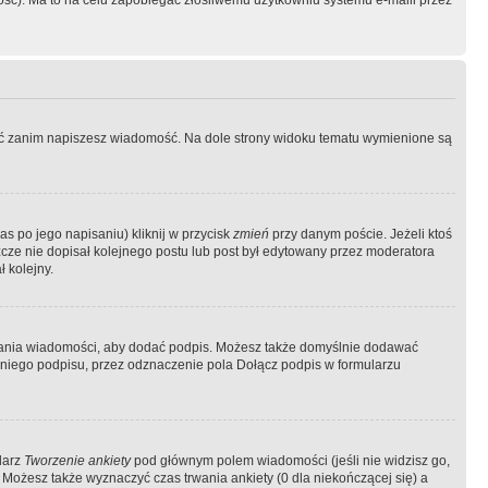
ość). Ma to na celu zapobiegać złośliwemu użytkowniu systemu e-maili przez
ować zanim napiszesz wiadomość. Na dole strony widoku tematu wymienione są
as po jego napisaniu) kliknij w przycisk
zmień
przy danym poście. Jeżeli ktoś
szcze nie dopisał kolejnego postu lub post był edytowany przez moderatora
 kolejny.
łania wiadomości, aby dodać podpis. Możesz także domyślnie dodawać
niego podpisu, przez odznaczenie pola Dołącz podpis w formularzu
larz
Tworzenie ankiety
pod głównym polem wiadomości (jeśli nie widzisz go,
 Możesz także wyznaczyć czas trwania ankiety (0 dla niekończącej się) a