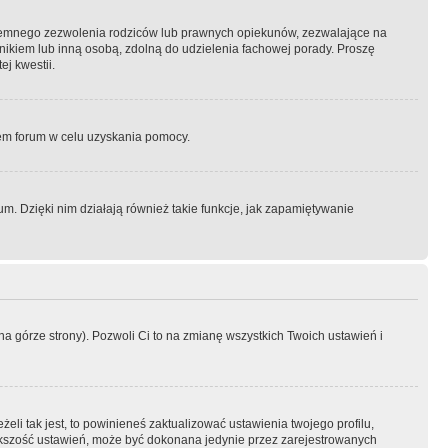
semnego zezwolenia rodziców lub prawnych opiekunów, zezwalające na
awnikiem lub inną osobą, zdolną do udzielenia fachowej porady. Proszę
j kwestii.
orem forum w celu uzyskania pomocy.
. Dzięki nim działają również takie funkcje, jak zapamiętywanie
a górze strony). Pozwoli Ci to na zmianę wszystkich Twoich ustawień i
li tak jest, to powinieneś zaktualizować ustawienia twojego profilu,
większość ustawień, może być dokonana jedynie przez zarejestrowanych