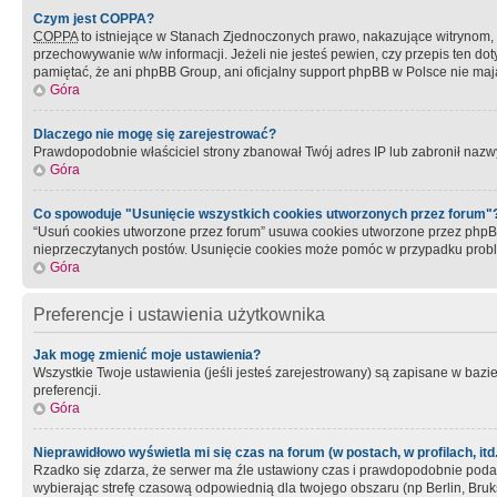
Czym jest COPPA?
COPPA
to istniejące w Stanach Zjednoczonych prawo, nakazujące witrynom
przechowywanie w/w informacji. Jeżeli nie jesteś pewien, czy przepis ten dot
pamiętać, że ani phpBB Group, ani oficjalny support phpBB w Polsce nie mają
Góra
Dlaczego nie mogę się zarejestrować?
Prawdopodobnie właściciel strony zbanował Twój adres IP lub zabronił nazwy 
Góra
Co spowoduje "Usunięcie wszystkich cookies utworzonych przez forum"
“Usuń cookies utworzone przez forum” usuwa cookies utworzone przez phpBB3
nieprzeczytanych postów. Usunięcie cookies może pomóc w przypadku pro
Góra
Preferencje i ustawienia użytkownika
Jak mogę zmienić moje ustawienia?
Wszystkie Twoje ustawienia (jeśli jesteś zarejestrowany) są zapisane w bazie 
preferencji.
Góra
Nieprawidłowo wyświetla mi się czas na forum (w postach, w profilach, itd.
Rzadko się zdarza, że serwer ma źle ustawiony czas i prawdopodobnie podane 
wybierając strefę czasową odpowiednią dla twojego obszaru (np Berlin, Bruk