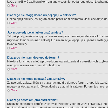
także umożliwić użytkownikom zmianę wcześniej oddanego głosu. Liczba możl
Góra
Dlaczego nie mogę dodać więcej opcji w ankiecie?
Liczba opcji ankiety jest ograniczona przez administratora. Jeśli chciałbyś do
Góra
Jak mogę edytować lub usunąć ankietę?
Tak jak posty, ankiety mogą być zmieniane przez autora, moderatora lub admi
użytkownik może usunąć ankietę lub zmieniać jej opcje, jeśli jednak został
trwania ankiety.
Góra
Dlaczego nie mam dostępu do forum?
Niektóre fora mogą mieć wprowadzone ograniczenia dla określonych użytkowni
więc powinieneś się z nimi skontaktować.
Góra
Dlaczego nie mogę dodawać załączników?
Zezwolenia załączników są przyznawane dla danego forum, grupy lub też uż
mogą wysyłać załączniki. Skontaktuj się z administratorem Forum, jeśli nie
Góra
Dlaczego dostałam(em) ostrzeżenie?
Każdy administrator określa zasady korzystania z forum. Jeżeli stwierdzą, ż
nie jesteś pewien, dlaczego otrzymałeś ostrzeżenie, skontaktuj sie z adminis