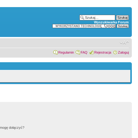
Wyszukiwarka Forum
Regulamin
FAQ
Rejestracja
Zaloguj
h mogę dołączyć?