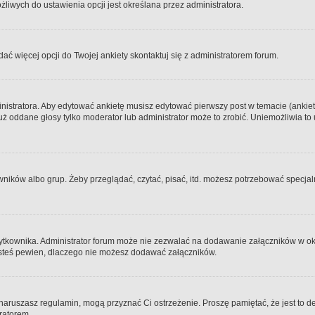
iwych do ustawienia opcji jest określana przez administratora.
dać więcej opcji do Twojej ankiety skontaktuj się z administratorem forum.
nistratora. Aby edytować ankietę musisz edytować pierwszy post w temacie (ankieta
y już oddane głosy tylko moderator lub administrator może to zrobić. Uniemożliwia
ków albo grup. Żeby przeglądać, czytać, pisać, itd. możesz potrzebować specjalny
ytkownika. Administrator forum może nie zezwalać na dodawanie załączników w o
 jesteś pewien, dlaczego nie możesz dodawać załączników.
e naruszasz regulamin, mogą przyznać Ci ostrzeżenie. Proszę pamiętać, że jest to d
tratorem.