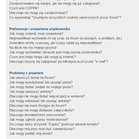
Zarejestrowałem się kiedyś, ale nie mogę się już zalogować!
Czym jest COPPA?
Dlaczego nie mogę się zarejestrować?
Co spowoduje "Usunięcie wszystkich cookies utworzonych przez forum"?
Preferencje i ustawienia użytkownika
Jak mogę zmienić moje ustawienia?
Nieprawidłowo wyświetla mi się czas na forum (w postach, w profilach, itd.)
Zmieniłem strefę czasową, ale czasy nadal są nieprawidłowe!
Na liście nie ma mojego języka!
Jak mogę wyświetlać obrazek pod moją nazwą użytkownika?
Czym jest moja ranga i jak mogę ją zmienić?
Dlaczego muszę się zalogować po kliknięciu w przycisk "e-mail"?
Problemy z pisaniem
Jak utworzyć temat na forum?
Jak mogę wyedytować lub usunąć posta?
Jak mogę dodać podpis do mojego postu?
Jak mogę utworzyć ankietę?
Dlaczego nie mogę dodać więcej opcji w ankiecie?
Jak mogę edytować lub usunąć ankietę?
Dlaczego nie mam dostępu do forum?
Dlaczego nie mogę dodawać załączników?
Dlaczego dostałam(em) ostrzeżenie?
Jak mogę zgłosić posty moderatorowi?
Do czego służy przycisk "Zapisz" podczas pisania tematu?
Dlaczego mój post musi być zatwierdzony?
Jak mogę podbić mój temat?