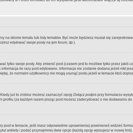
dowany w Forum formularz do ich wysyłania (jeśli administrator włączył tą możliw
zny na stronie tematu lub listy tematów. Być może będziesz musiał się zarejestr
żesz edytować swoje posty na tym forum, itp.
).
 tylko swoje posty. Aby zmienić post (czasem jest to możliwe tylko przez jakiś cz
informacja ile razy post edytowano. Informacja nie zostanie dodana jeżeli nikt je
iętaj, że normalni użytkownicy nie mogą usunąć postu jeżeli w temacie ktoś dopisał
 Kiedy już to zrobisz możesz zaznaczyć opcję
Dołącz podpis
przy formularzu wysy
m profilu (za każdym razem pisząc post możesz zadecydować o nie dodawaniu do 
wszy post w temacie, jeśli masz odpowiednie uprawnienia) powinieneś widzieć formu
uł ankiety i podać przynajmniej dwie opcje (każdą opcję wpisujesz w nowej linii).