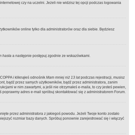
ternetowej czy na uczelni. Jeżeli nie widzisz tej opcji podczas logowania
tkowników online tylko dla administratorów oraz dla siebie. Będziesz
 hasła
a następnie postępuj zgodnie ze wskazówkami.
e COPPA i kliknąłeś odnośnik
Mam mniej niż 13 lat
podczas rejestracji, musisz
kont, bądź przez samych użytkowników, bądź przez administratora, zanim
cjami w nim zawartymi, a jeśli nie otrzymałeś e-maila, to czy jesteś pewien,
ś poprawmy adres e-mail spróbuj skontaktować się z administratorem Forum.
ięte przez administratora z jakiegoś powodu. Jeżeli Twoje konto zostało
iejszyć rozmiar bazy danych. Spróbuj ponownie zarejestrować się i włączyć