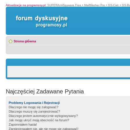
Aktualizacje na programosy.pl
:
SUPERAntiSpyware Free
•
MailWasher Pro
•
GS-Calc
•
GS-B
Strona główna
Najczęściej Zadawane Pytania
Problemy Logowania i Rejestracji
Dlaczego nie mogę się zalogować?
Dlaczego muszę się zarejestrować?
Dlaczego jestem automatycznie wylogowywany?
Jak mogę ukryć moją obecność na forum?
Zapomniałem hasła!
Zarejestrowałem się, ale nie mogę się zalogować!