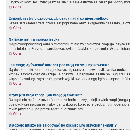
użytkowników. Jeśli więc jeszcze się nie zarejestrowałeś, teraz jest dobry mo
Góra
Zmieniłem strefę czasową, ale czasy nadal są nieprawidłowe!
Jeżeli ustawiona strefa czasu jest poprawna oraz uwzględnia czas letni, a c
Góra
Na liście nie ma mojego języka!
Najprawdopodobniej administrator forum nie zainstalował Twojego języka lub n
nie istnieje możesz sam spróbować wykonać takie tłumaczenie. Więcej inform
Góra
Jak mogę wyświetlać obrazek pod moją nazwą użytkownika?
Są dwa obrazki, które mogą pokazać się poniżej nazwy użytkownika podczas
kropek. Obrazek ten wskazuje ile postów już napisałeś/aś lub na Twój status
włączać awatary i wybierać sposób w jaki awatary mogą być dostępne. Jeśli n
Góra
Czym jest moja ranga i jak mogę ją zmienić?
Na ogół nie możesz bezpośrednio zmienić nazwy jakiejkolwiek rangi (ranga 
postów, które napisałeś, i aby identyfikować konkretne osoby, np. moderator
takim przypadku po prostu ręcznie ją zmniejszy.
Góra
Dlaczego muszę się zalogować po kliknięciu w przycisk "e-mail"?