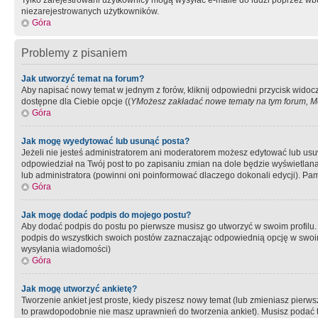
Tylko zarejestrowani użytkownicy mogą wysyłać e-maile do ludzi poprzez wbu
niezarejestrowanych użytkowników.
Góra
Problemy z pisaniem
Jak utworzyć temat na forum?
Aby napisać nowy temat w jednym z forów, kliknij odpowiedni przycisk widoc
dostępne dla Ciebie opcje ((
YMożesz zakładać nowe tematy na tym forum, Mo
Góra
Jak mogę wyedytować lub usunąć posta?
Jeżeli nie jesteś administratorem ani moderatorem możesz edytować lub usuwać
odpowiedział na Twój post to po zapisaniu zmian na dole będzie wyświetlana 
lub administratora (powinni oni poinformować dlaczego dokonali edycji). Pam
Góra
Jak mogę dodać podpis do mojego postu?
Aby dodać podpis do postu po pierwsze musisz go utworzyć w swoim profilu.
podpis do wszystkich swoich postów zaznaczając odpowiednią opcję w swoi
wysyłania wiadomości)
Góra
Jak mogę utworzyć ankietę?
Tworzenie ankiet jest proste, kiedy piszesz nowy temat (lub zmieniasz pier
to prawdopodobnie nie masz uprawnień do tworzenia ankiet). Musisz podać tyt