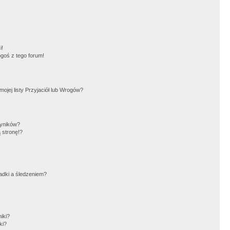
!
i!
goś z tego forum!
jej listy Przyjaciół lub Wrogów?
wyników?
 stronę!?
adki a śledzeniem?
iki?
ki?