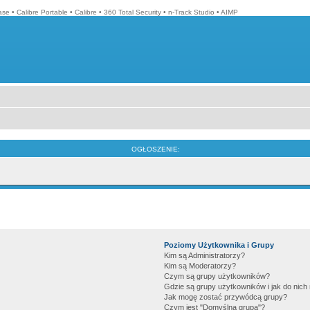
ase
•
Calibre Portable
•
Calibre
•
360 Total Security
•
n-Track Studio
•
AIMP
OGŁOSZENIE:
Poziomy Użytkownika i Grupy
Kim są Administratorzy?
Kim są Moderatorzy?
Czym są grupy użytkowników?
Gdzie są grupy użytkowników i jak do nic
Jak mogę zostać przywódcą grupy?
Czym jest "Domyślna grupa"?