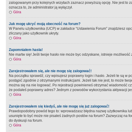
zalogowanym przy kolejnych wizytach zaznacz powyższą opcję. Nie jest to zal
oznacza to, że administrator ją wyłączył.
Góra
Jak mogę ukryć moją obecność na forum?
W Panelu użytkownika (UCP) w zakładce “Ustawienia Forum” znajdziesz opcję 
zliczany jako użytkownik ukryty.
Góra
Zapomniałem hasła!
Nie martw się! Jeśli twoje hasło nie może byc odzyskane, istnieje możliwość z
Góra
Zarejestrowałem się, ale nie mogę się zalogować!
Na początku sprawdź, czy wpisujesz poprawny login i hasło. Jeżeli te są w 
postąpić zgodnie z otrzymanymi instrukcjami. Jeżeli tak nie jest, to może 
można się na nie logować. Po rejestracji powinieneś otrzymać wiadomość czy 
że podałeś poprawny adres? Jednym z powodów wykorzystania aktywacji je
Góra
Zarejestrowałem się kiedyś, ale nie mogę się już zalogować!
Prawdopodobny powód tego to: wprowadzasz błędna nazwę użytkownika lub hasł
usunięte to być może nie pisałeś żadnych postów na forum? Zazwyczaj na fo
do dyskusji na forum.
Góra