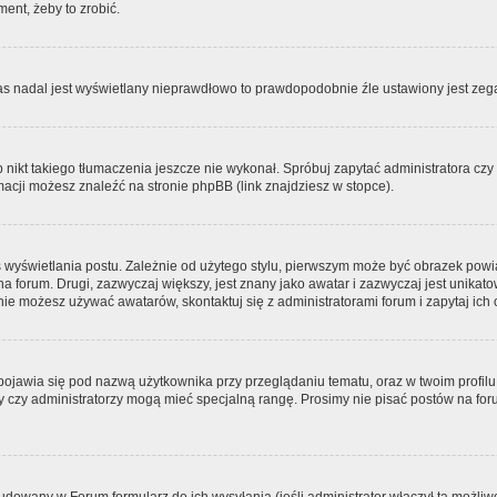
ment, żeby to zrobić.
zas nadal jest wyświetlany nieprawdłowo to prawdopodobnie źle ustawiony jest zega
ikt takiego tłumaczenia jeszcze nie wykonał. Spróbuj zapytać administratora czy m
acji możesz znaleźć na stronie phpBB (link znajdziesz w stopce).
 wyświetlania postu. Zależnie od użytego stylu, pierwszym może być obrazek pow
 na forum. Drugi, zazwyczaj większy, jest znany jako awatar i zazwyczaj jest unik
ie możesz używać awatarów, skontaktuj się z administratorami forum i zapytaj ich 
pojawia się pod nazwą użytkownika przy przeglądaniu tematu, oraz w twoim profilu
zy czy administratorzy mogą mieć specjalną rangę. Prosimy nie pisać postów na for