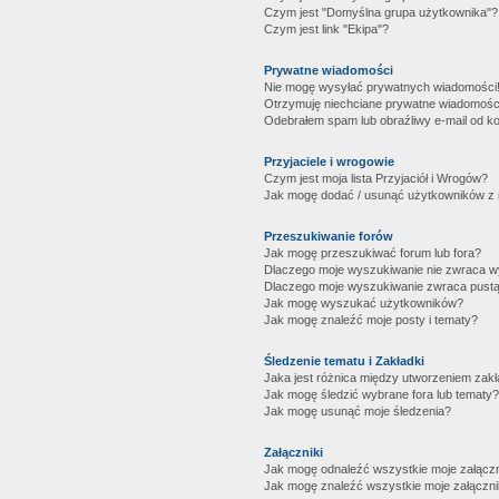
Czym jest "Domyślna grupa użytkownika"?
Czym jest link "Ekipa"?
Prywatne wiadomości
Nie mogę wysyłać prywatnych wiadomości
Otrzymuję niechciane prywatne wiadomośc
Odebrałem spam lub obraźliwy e-mail od ko
Przyjaciele i wrogowie
Czym jest moja lista Przyjaciół i Wrogów?
Jak mogę dodać / usunąć użytkowników z mo
Przeszukiwanie forów
Jak mogę przeszukiwać forum lub fora?
Dlaczego moje wyszukiwanie nie zwraca 
Dlaczego moje wyszukiwanie zwraca pustą
Jak mogę wyszukać użytkowników?
Jak mogę znaleźć moje posty i tematy?
Śledzenie tematu i Zakładki
Jaka jest różnica między utworzeniem zakł
Jak mogę śledzić wybrane fora lub tematy?
Jak mogę usunąć moje śledzenia?
Załączniki
Jak mogę odnaleźć wszystkie moje załączn
Jak mogę znaleźć wszystkie moje załączni