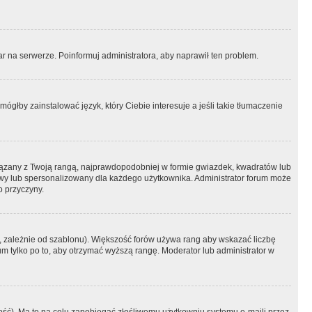
r na serwerze. Poinformuj administratora, aby naprawił ten problem.
ógłby zainstalować język, który Ciebie interesuje a jeśli takie tłumaczenie
iązany z Twoją rangą, najprawdopodobniej w formie gwiazdek, kwadratów lub
atowy lub spersonalizowany dla każdego użytkownika. Administrator forum może
o przyczyny.
, zależnie od szablonu). Większość forów używa rang aby wskazać liczbę
um tylko po to, aby otrzymać wyższą rangę. Moderator lub administrator w