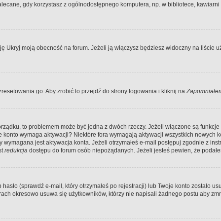
ecane, gdy korzystasz z ogólnodostępnego komputera, np. w bibliotece, kawiarni in
Ukryj moją obecność na forum. Jeżeli ją włączysz będziesz widoczny na liście uży
resetowania go. Aby zrobić to przejdź do strony logowania i kliknij na
Zapomniałem
porządku, to problemem może być jedna z dwóch rzeczy. Jeżeli włączone są funkcj
twoje konto wymaga aktywacji? Niektóre fora wymagają aktywacji wszystkich nowych 
wymagana jest aktywacja konta. Jeżeli otrzymałeś e-mail postępuj zgodnie z instruk
st
redukcja
dostępu do forum osób niepożądanych. Jeżeli jesteś pewien, że podałe
o (sprawdź e-mail, który otrzymałeś po rejestracji) lub Twoje konto zostało usun
rach okresowo usuwa się użytkowników, którzy nie napisali żadnego postu aby zmn