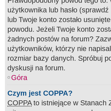
Prawdopodobny powód tego to:
użytkownika lub hasło (sprawdź e
lub Twoje konto zostało usunięte
powodu. Jeżeli Twoje konto zost
żadnych postów na forum? Zazw
użytkowników, którzy nie napisa
rozmiar bazy danych. Spróbuj po
dyskusji na forum.
Góra
Czym jest COPPA?
COPPA
to istniejące w Stanach