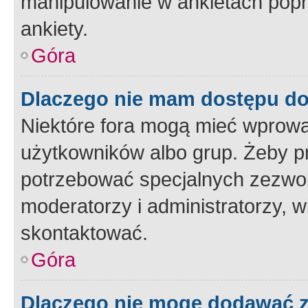
manipulowanie w ankietach popr
ankiety.
Góra
Dlaczego nie mam dostępu d
Niektóre fora mogą mieć wprowa
użytkowników albo grup. Żeby pr
potrzebować specjalnych zezwole
moderatorzy i administratorzy, w
skontaktować.
Góra
Dlaczego nie mogę dodawać 