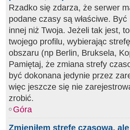
Rzadko się zdarza, że serwer m
podane czasy są właściwe. Być 
innej niż Twoja. Jeżeli tak jest,
twojego profilu, wybierając str
obszaru (np Berlin, Bruksela, Ko
Pamiętaj, że zmiana strefy czas
być dokonana jedynie przez zar
więc jeszcze się nie zarejestrow
zrobić.
Góra
Zmieniłem strefę czasową, ale