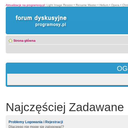
Aktualizacje na programosy.pl
:
Light Image Resizer
•
Rename Master
•
Helium
•
Opera
•
Chr
Strona główna
OG
Najczęściej Zadawane 
Problemy Logowania i Rejestracji
Dlaczego nie mogę się zalogować?