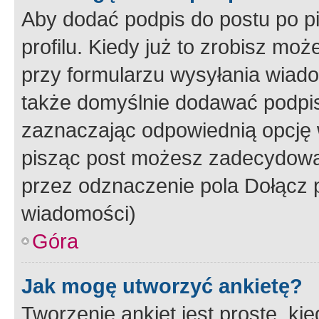
Aby dodać podpis do postu po 
profilu. Kiedy już to zrobisz m
przy formularzu wysyłania wiad
także domyślnie dodawać podpi
zaznaczając odpowiednią opcję 
pisząc post możesz zadecydowa
przez odznaczenie pola Dołącz 
wiadomości)
Góra
Jak mogę utworzyć ankietę?
Tworzenie ankiet jest proste, ki