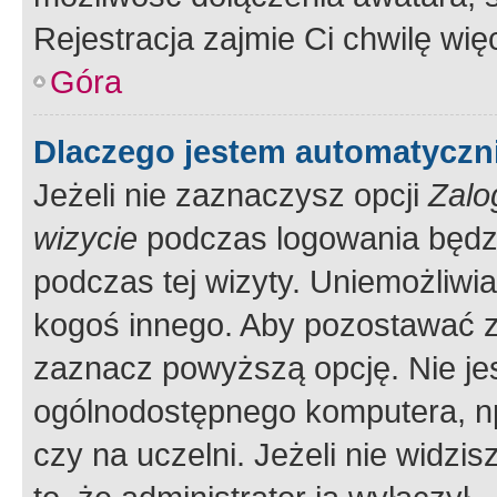
Rejestracja zajmie Ci chwilę wi
Góra
Dlaczego jestem automatycz
Jeżeli nie zaznaczysz opcji
Zalo
wizycie
podczas logowania będzi
podczas tej wizyty. Uniemożliwi
kogoś innego. Aby pozostawać 
zaznacz powyższą opcję. Nie jes
ogólnodostępnego komputera, np.
czy na uczelni. Jeżeli nie widzi