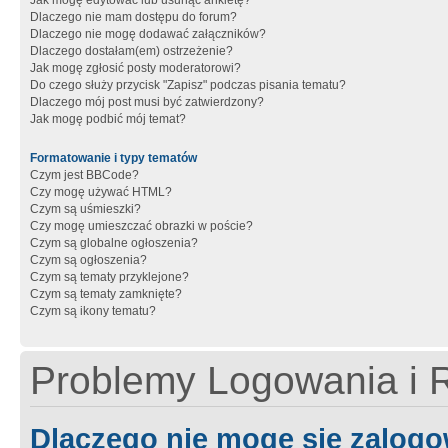
Jak mogę edytować lub usunąć ankietę?
Dlaczego nie mam dostępu do forum?
Dlaczego nie mogę dodawać załączników?
Dlaczego dostałam(em) ostrzeżenie?
Jak mogę zgłosić posty moderatorowi?
Do czego służy przycisk "Zapisz" podczas pisania tematu?
Dlaczego mój post musi być zatwierdzony?
Jak mogę podbić mój temat?
Formatowanie i typy tematów
Czym jest BBCode?
Czy mogę używać HTML?
Czym są uśmieszki?
Czy mogę umieszczać obrazki w poście?
Czym są globalne ogłoszenia?
Czym są ogłoszenia?
Czym są tematy przyklejone?
Czym są tematy zamknięte?
Czym są ikony tematu?
Problemy Logowania i R
Dlaczego nie mogę się zalog