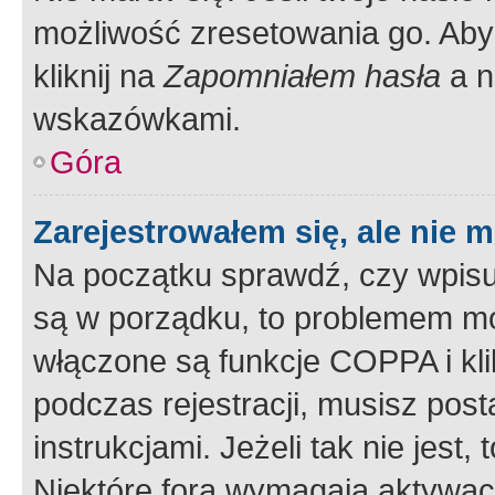
możliwość zresetowania go. Aby 
kliknij na
Zapomniałem hasła
a n
wskazówkami.
Góra
Zarejestrowałem się, ale nie 
Na początku sprawdź, czy wpisuj
są w porządku, to problemem mo
włączone są funkcje COPPA i kl
podczas rejestracji, musisz pos
instrukcjami. Jeżeli tak nie jes
Niektóre fora wymagają aktywac