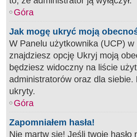
to, że administrator ją wyłączył.
Góra
Jak mogę ukryć moją obecno
W Panelu użytkownika (UCP) w 
znajdziesz opcję Ukryj moją obe
będziesz widoczny na liście użyt
administratorów oraz dla siebie.
ukryty.
Góra
Zapomniałem hasła!
Nie martw się! Jeśli twoje hasło