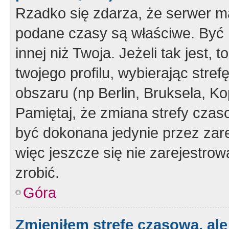
Rzadko się zdarza, że serwer m
podane czasy są właściwe. Być 
innej niż Twoja. Jeżeli tak jest,
twojego profilu, wybierając str
obszaru (np Berlin, Bruksela, Ko
Pamiętaj, że zmiana strefy czas
być dokonana jedynie przez zar
więc jeszcze się nie zarejestrow
zrobić.
Góra
Zmieniłem strefę czasową, ale