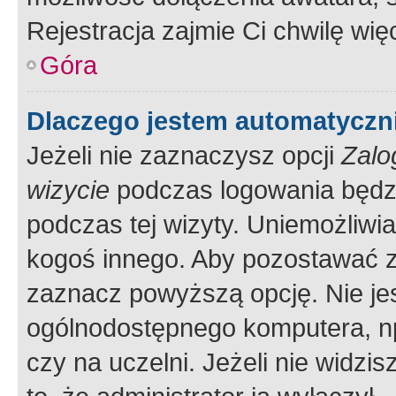
Rejestracja zajmie Ci chwilę wi
Góra
Dlaczego jestem automatycz
Jeżeli nie zaznaczysz opcji
Zalo
wizycie
podczas logowania będzi
podczas tej wizyty. Uniemożliwi
kogoś innego. Aby pozostawać 
zaznacz powyższą opcję. Nie jes
ogólnodostępnego komputera, np.
czy na uczelni. Jeżeli nie widzi