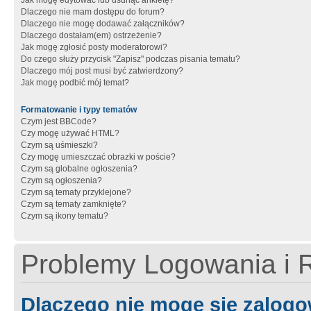
Jak mogę edytować lub usunąć ankietę?
Dlaczego nie mam dostępu do forum?
Dlaczego nie mogę dodawać załączników?
Dlaczego dostałam(em) ostrzeżenie?
Jak mogę zgłosić posty moderatorowi?
Do czego służy przycisk "Zapisz" podczas pisania tematu?
Dlaczego mój post musi być zatwierdzony?
Jak mogę podbić mój temat?
Formatowanie i typy tematów
Czym jest BBCode?
Czy mogę używać HTML?
Czym są uśmieszki?
Czy mogę umieszczać obrazki w poście?
Czym są globalne ogłoszenia?
Czym są ogłoszenia?
Czym są tematy przyklejone?
Czym są tematy zamknięte?
Czym są ikony tematu?
Problemy Logowania i R
Dlaczego nie mogę się zalog