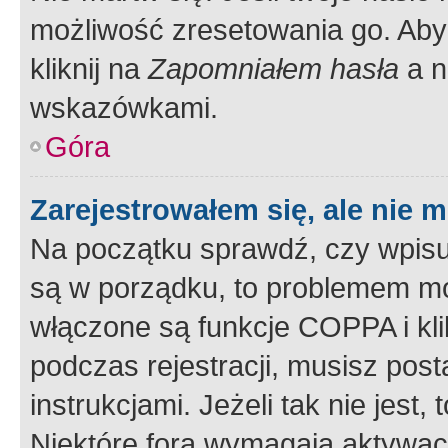
możliwość zresetowania go. Aby 
kliknij na
Zapomniałem hasła
a n
wskazówkami.
Góra
Zarejestrowałem się, ale nie 
Na początku sprawdź, czy wpisuj
są w porządku, to problemem mo
włączone są funkcje COPPA i kl
podczas rejestracji, musisz pos
instrukcjami. Jeżeli tak nie jes
Niektóre fora wymagają aktywac