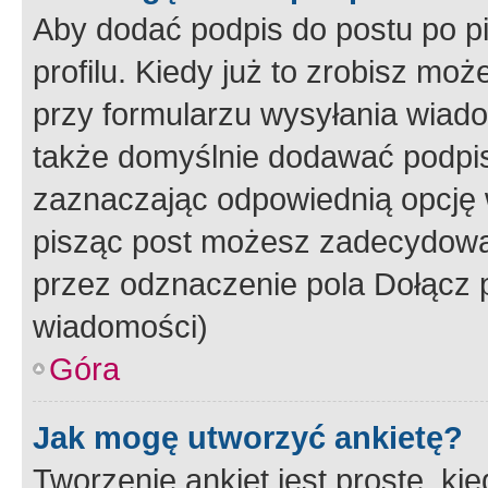
Aby dodać podpis do postu po 
profilu. Kiedy już to zrobisz m
przy formularzu wysyłania wiad
także domyślnie dodawać podpi
zaznaczając odpowiednią opcję 
pisząc post możesz zadecydowa
przez odznaczenie pola Dołącz 
wiadomości)
Góra
Jak mogę utworzyć ankietę?
Tworzenie ankiet jest proste, ki