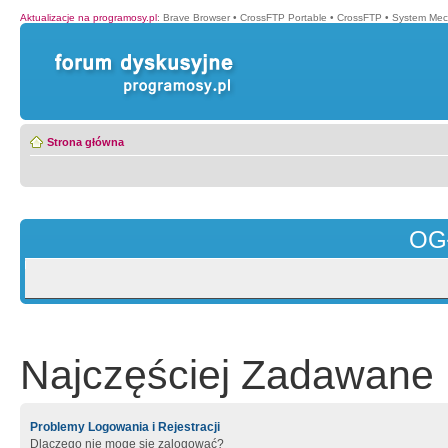
Aktualizacje na programosy.pl
:
Brave Browser
•
CrossFTP Portable
•
CrossFTP
•
System Mec
Strona główna
OG
Najczęściej Zadawane 
Problemy Logowania i Rejestracji
Dlaczego nie mogę się zalogować?