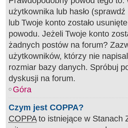
Prawdopodobny powód tego to:
użytkownika lub hasło (sprawdź e
lub Twoje konto zostało usunięte
powodu. Jeżeli Twoje konto zost
żadnych postów na forum? Zazw
użytkowników, którzy nie napisa
rozmiar bazy danych. Spróbuj po
dyskusji na forum.
Góra
Czym jest COPPA?
COPPA
to istniejące w Stanach