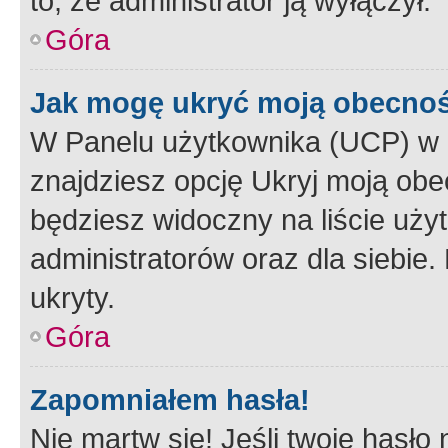
to, że administrator ją wyłączył.
Góra
Jak mogę ukryć moją obecno
W Panelu użytkownika (UCP) w 
znajdziesz opcję Ukryj moją obe
będziesz widoczny na liście użyt
administratorów oraz dla siebie.
ukryty.
Góra
Zapomniałem hasła!
Nie martw się! Jeśli twoje hasło