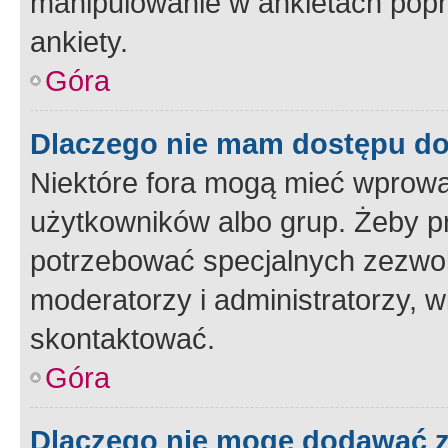
manipulowanie w ankietach popr
ankiety.
Góra
Dlaczego nie mam dostępu d
Niektóre fora mogą mieć wprowa
użytkowników albo grup. Żeby pr
potrzebować specjalnych zezwole
moderatorzy i administratorzy, w
skontaktować.
Góra
Dlaczego nie mogę dodawać 