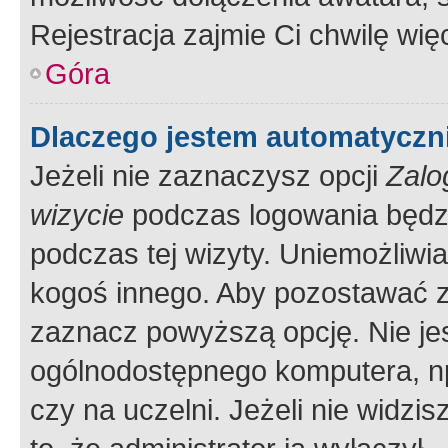
Rejestracja zajmie Ci chwilę wi
Góra
Dlaczego jestem automatycz
Jeżeli nie zaznaczysz opcji
Zalo
wizycie
podczas logowania będzi
podczas tej wizyty. Uniemożliwi
kogoś innego. Aby pozostawać 
zaznacz powyższą opcję. Nie jes
ogólnodostępnego komputera, np.
czy na uczelni. Jeżeli nie widzi