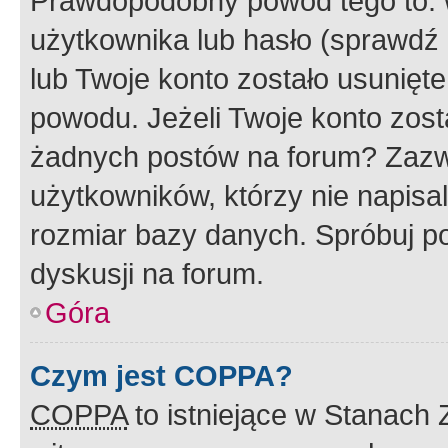
Prawdopodobny powód tego to:
użytkownika lub hasło (sprawdź e
lub Twoje konto zostało usunięte
powodu. Jeżeli Twoje konto zost
żadnych postów na forum? Zazw
użytkowników, którzy nie napisa
rozmiar bazy danych. Spróbuj po
dyskusji na forum.
Góra
Czym jest COPPA?
COPPA
to istniejące w Stanach