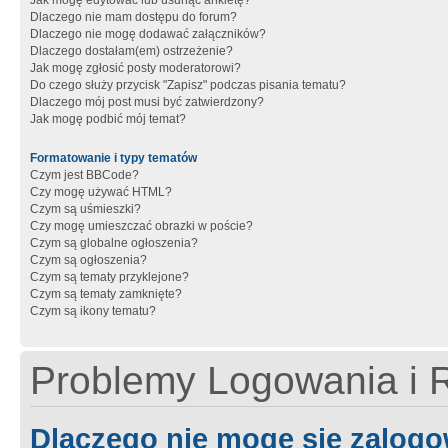
Jak mogę edytować lub usunąć ankietę?
Dlaczego nie mam dostępu do forum?
Dlaczego nie mogę dodawać załączników?
Dlaczego dostałam(em) ostrzeżenie?
Jak mogę zgłosić posty moderatorowi?
Do czego służy przycisk "Zapisz" podczas pisania tematu?
Dlaczego mój post musi być zatwierdzony?
Jak mogę podbić mój temat?
Formatowanie i typy tematów
Czym jest BBCode?
Czy mogę używać HTML?
Czym są uśmieszki?
Czy mogę umieszczać obrazki w poście?
Czym są globalne ogłoszenia?
Czym są ogłoszenia?
Czym są tematy przyklejone?
Czym są tematy zamknięte?
Czym są ikony tematu?
Problemy Logowania i R
Dlaczego nie mogę się zalog