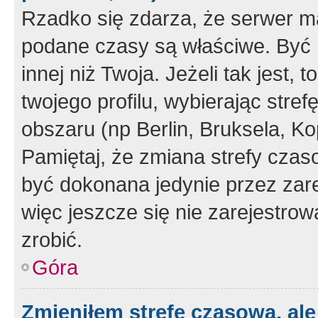
Rzadko się zdarza, że serwer m
podane czasy są właściwe. Być 
innej niż Twoja. Jeżeli tak jest,
twojego profilu, wybierając str
obszaru (np Berlin, Bruksela, Ko
Pamiętaj, że zmiana strefy czas
być dokonana jedynie przez zar
więc jeszcze się nie zarejestrow
zrobić.
Góra
Zmieniłem strefę czasową, ale