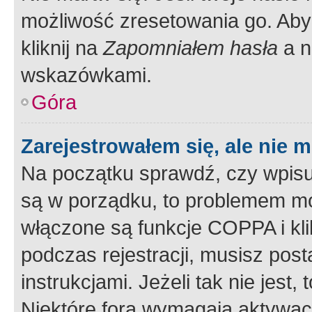
możliwość zresetowania go. Aby 
kliknij na
Zapomniałem hasła
a n
wskazówkami.
Góra
Zarejestrowałem się, ale nie 
Na początku sprawdź, czy wpisuj
są w porządku, to problemem mo
włączone są funkcje COPPA i kl
podczas rejestracji, musisz pos
instrukcjami. Jeżeli tak nie jes
Niektóre fora wymagają aktywac