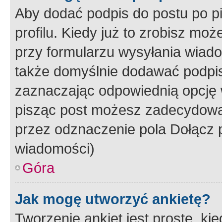
Aby dodać podpis do postu po 
profilu. Kiedy już to zrobisz m
przy formularzu wysyłania wiad
także domyślnie dodawać podpi
zaznaczając odpowiednią opcję 
pisząc post możesz zadecydowa
przez odznaczenie pola Dołącz 
wiadomości)
Góra
Jak mogę utworzyć ankietę?
Tworzenie ankiet jest proste, ki