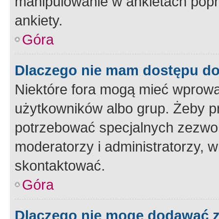
manipulowanie w ankietach popr
ankiety.
Góra
Dlaczego nie mam dostępu d
Niektóre fora mogą mieć wprowa
użytkowników albo grup. Żeby pr
potrzebować specjalnych zezwole
moderatorzy i administratorzy, w
skontaktować.
Góra
Dlaczego nie mogę dodawać 