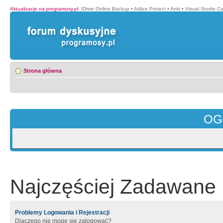
Aktualizacje na programosy.pl
:
IDrive Online Backup
•
Adlice Protect
•
Anki
•
Visual Studio C
Strona główna
OG
Najczęściej Zadawane 
Problemy Logowania i Rejestracji
Dlaczego nie mogę się zalogować?