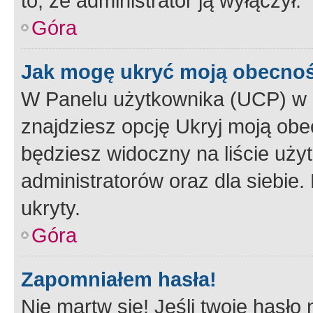
to, że administrator ją wyłączył.
Góra
Jak mogę ukryć moją obecno
W Panelu użytkownika (UCP) w 
znajdziesz opcję Ukryj moją obe
będziesz widoczny na liście użyt
administratorów oraz dla siebie.
ukryty.
Góra
Zapomniałem hasła!
Nie martw się! Jeśli twoje hasło