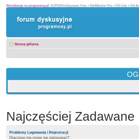
Aktualizacje na programosy.pl
:
SUPERAntiSpyware Free
•
MailWasher Pro
•
GS-Calc
•
GS-B
Strona główna
OG
Najczęściej Zadawane 
Problemy Logowania i Rejestracji
Dlaczego nie mogę się zalogować?