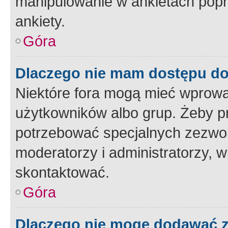
manipulowanie w ankietach popr
ankiety.
Góra
Dlaczego nie mam dostępu d
Niektóre fora mogą mieć wprowa
użytkowników albo grup. Żeby pr
potrzebować specjalnych zezwole
moderatorzy i administratorzy, w
skontaktować.
Góra
Dlaczego nie mogę dodawać 