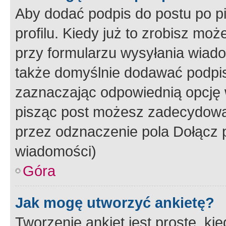
Aby dodać podpis do postu po 
profilu. Kiedy już to zrobisz m
przy formularzu wysyłania wiad
także domyślnie dodawać podpi
zaznaczając odpowiednią opcję 
pisząc post możesz zadecydowa
przez odznaczenie pola Dołącz 
wiadomości)
Góra
Jak mogę utworzyć ankietę?
Tworzenie ankiet jest proste, ki