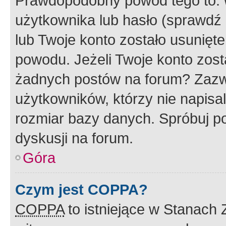
Prawdopodobny powód tego to:
użytkownika lub hasło (sprawdź e
lub Twoje konto zostało usunięte
powodu. Jeżeli Twoje konto zost
żadnych postów na forum? Zazw
użytkowników, którzy nie napisa
rozmiar bazy danych. Spróbuj po
dyskusji na forum.
Góra
Czym jest COPPA?
COPPA
to istniejące w Stanach