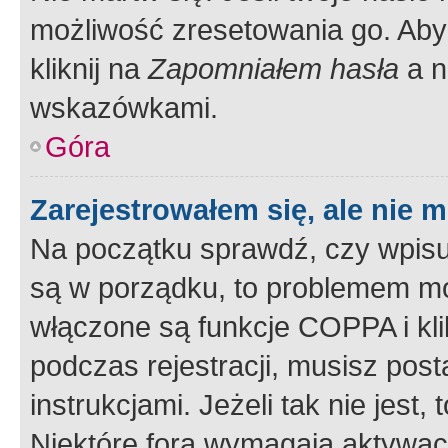
możliwość zresetowania go. Aby 
kliknij na
Zapomniałem hasła
a n
wskazówkami.
Góra
Zarejestrowałem się, ale nie 
Na początku sprawdź, czy wpisuj
są w porządku, to problemem mo
włączone są funkcje COPPA i kl
podczas rejestracji, musisz pos
instrukcjami. Jeżeli tak nie jes
Niektóre fora wymagają aktywac