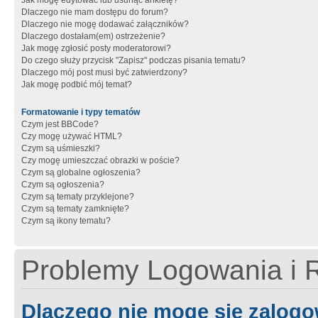
Jak mogę edytować lub usunąć ankietę?
Dlaczego nie mam dostępu do forum?
Dlaczego nie mogę dodawać załączników?
Dlaczego dostałam(em) ostrzeżenie?
Jak mogę zgłosić posty moderatorowi?
Do czego służy przycisk "Zapisz" podczas pisania tematu?
Dlaczego mój post musi być zatwierdzony?
Jak mogę podbić mój temat?
Formatowanie i typy tematów
Czym jest BBCode?
Czy mogę używać HTML?
Czym są uśmieszki?
Czy mogę umieszczać obrazki w poście?
Czym są globalne ogłoszenia?
Czym są ogłoszenia?
Czym są tematy przyklejone?
Czym są tematy zamknięte?
Czym są ikony tematu?
Problemy Logowania i R
Dlaczego nie mogę się zalog