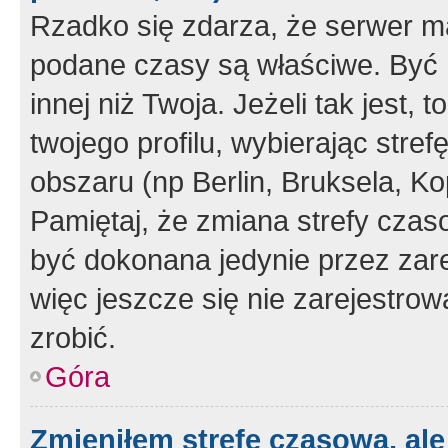
Rzadko się zdarza, że serwer m
podane czasy są właściwe. Być 
innej niż Twoja. Jeżeli tak jest,
twojego profilu, wybierając str
obszaru (np Berlin, Bruksela, Ko
Pamiętaj, że zmiana strefy czas
być dokonana jedynie przez zar
więc jeszcze się nie zarejestrow
zrobić.
Góra
Zmieniłem strefę czasową, ale