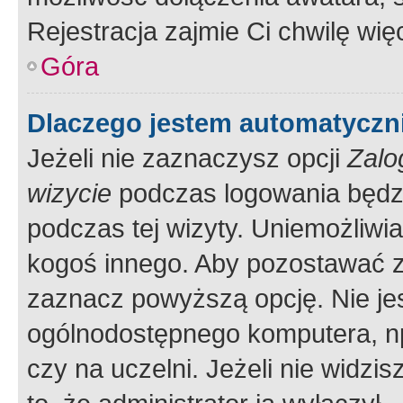
Rejestracja zajmie Ci chwilę wi
Góra
Dlaczego jestem automatycz
Jeżeli nie zaznaczysz opcji
Zalo
wizycie
podczas logowania będzi
podczas tej wizyty. Uniemożliwi
kogoś innego. Aby pozostawać 
zaznacz powyższą opcję. Nie jes
ogólnodostępnego komputera, np.
czy na uczelni. Jeżeli nie widzi