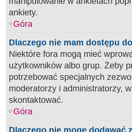
manipulowanie w ankietach popr
ankiety.
Góra
Dlaczego nie mam dostępu d
Niektóre fora mogą mieć wprowa
użytkowników albo grup. Żeby pr
potrzebować specjalnych zezwole
moderatorzy i administratorzy, w
skontaktować.
Góra
Dlaczego nie mogę dodawać 