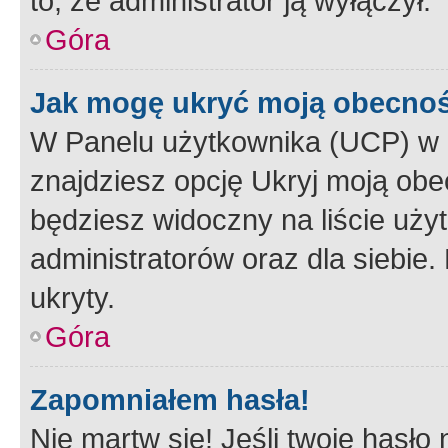
to, że administrator ją wyłączył.
Góra
Jak mogę ukryć moją obecno
W Panelu użytkownika (UCP) w 
znajdziesz opcję Ukryj moją obe
będziesz widoczny na liście użyt
administratorów oraz dla siebie.
ukryty.
Góra
Zapomniałem hasła!
Nie martw się! Jeśli twoje hasło