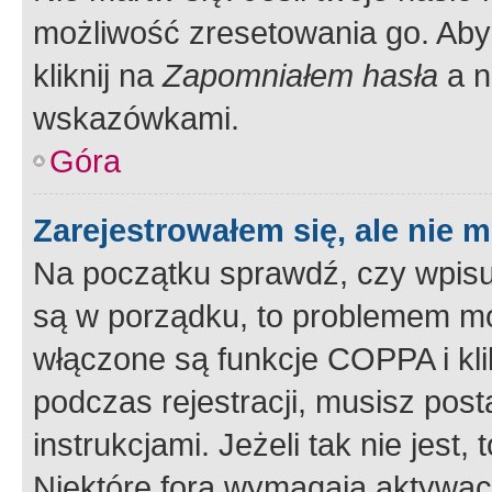
możliwość zresetowania go. Aby 
kliknij na
Zapomniałem hasła
a n
wskazówkami.
Góra
Zarejestrowałem się, ale nie 
Na początku sprawdź, czy wpisuj
są w porządku, to problemem mo
włączone są funkcje COPPA i kl
podczas rejestracji, musisz pos
instrukcjami. Jeżeli tak nie jes
Niektóre fora wymagają aktywac