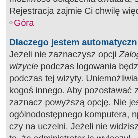
Rejestracja zajmie Ci chwilę wi
Góra
Dlaczego jestem automatycz
Jeżeli nie zaznaczysz opcji
Zalo
wizycie
podczas logowania będzi
podczas tej wizyty. Uniemożliwi
kogoś innego. Aby pozostawać 
zaznacz powyższą opcję. Nie jes
ogólnodostępnego komputera, np.
czy na uczelni. Jeżeli nie widzi