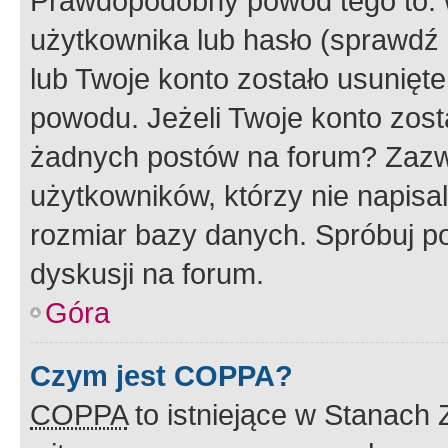
Prawdopodobny powód tego to:
użytkownika lub hasło (sprawdź e
lub Twoje konto zostało usunięte
powodu. Jeżeli Twoje konto zost
żadnych postów na forum? Zazw
użytkowników, którzy nie napisa
rozmiar bazy danych. Spróbuj po
dyskusji na forum.
Góra
Czym jest COPPA?
COPPA
to istniejące w Stanach