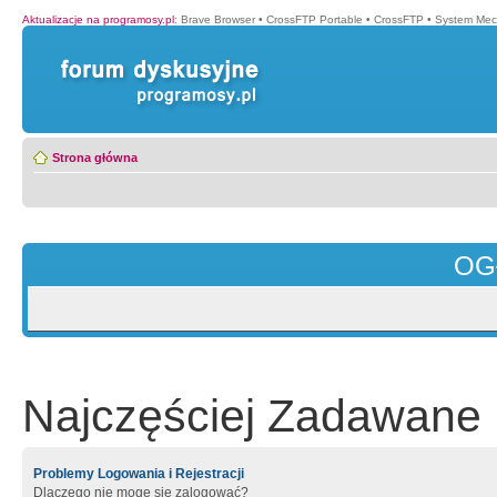
Aktualizacje na programosy.pl
:
Brave Browser
•
CrossFTP Portable
•
CrossFTP
•
System Mec
Strona główna
OG
Najczęściej Zadawane 
Problemy Logowania i Rejestracji
Dlaczego nie mogę się zalogować?