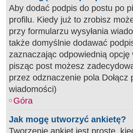
Aby dodać podpis do postu po 
profilu. Kiedy już to zrobisz m
przy formularzu wysyłania wiad
także domyślnie dodawać podpi
zaznaczając odpowiednią opcję 
pisząc post możesz zadecydowa
przez odznaczenie pola Dołącz 
wiadomości)
Góra
Jak mogę utworzyć ankietę?
Tworzenie ankiet jest proste, ki