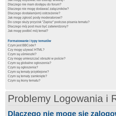
Jak mogę edytować lub usunąć ankietę?
Dlaczego nie mam dostępu do forum?
Dlaczego nie mogę dodawać załączników?
Dlaczego dostałam(em) ostrzeżenie?
Jak mogę zgłosić posty moderatorowi?
Do czego służy przycisk "Zapisz" podczas pisania tematu?
Dlaczego mój post musi być zatwierdzony?
Jak mogę podbić mój temat?
Formatowanie i typy tematów
Czym jest BBCode?
Czy mogę używać HTML?
Czym są uśmieszki?
Czy mogę umieszczać obrazki w poście?
Czym są globalne ogłoszenia?
Czym są ogłoszenia?
Czym są tematy przyklejone?
Czym są tematy zamknięte?
Czym są ikony tematu?
Problemy Logowania i R
Dlaczego nie mogę się zalog