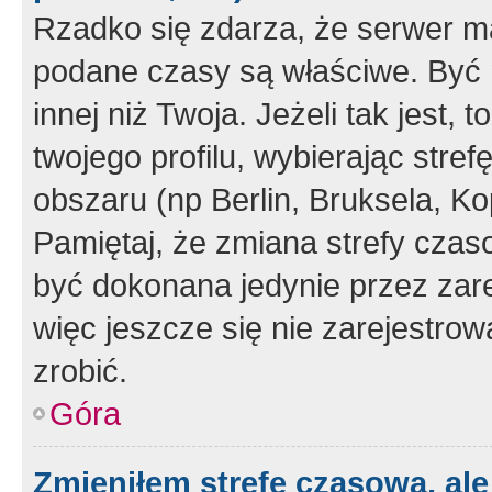
Rzadko się zdarza, że serwer m
podane czasy są właściwe. Być 
innej niż Twoja. Jeżeli tak jest,
twojego profilu, wybierając str
obszaru (np Berlin, Bruksela, Ko
Pamiętaj, że zmiana strefy czas
być dokonana jedynie przez zar
więc jeszcze się nie zarejestrow
zrobić.
Góra
Zmieniłem strefę czasową, ale