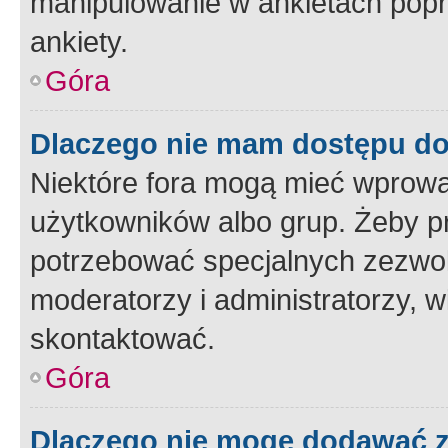
manipulowanie w ankietach popr
ankiety.
Góra
Dlaczego nie mam dostępu d
Niektóre fora mogą mieć wprowa
użytkowników albo grup. Żeby pr
potrzebować specjalnych zezwole
moderatorzy i administratorzy, w
skontaktować.
Góra
Dlaczego nie mogę dodawać 