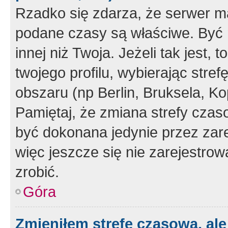
Rzadko się zdarza, że serwer m
podane czasy są właściwe. Być 
innej niż Twoja. Jeżeli tak jest,
twojego profilu, wybierając str
obszaru (np Berlin, Bruksela, Ko
Pamiętaj, że zmiana strefy czas
być dokonana jedynie przez zar
więc jeszcze się nie zarejestrow
zrobić.
Góra
Zmieniłem strefę czasową, ale