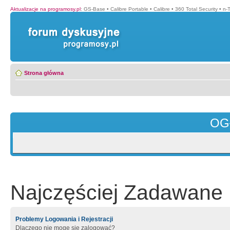
Aktualizacje na programosy.pl
:
GS-Base
•
Calibre Portable
•
Calibre
•
360 Total Security
•
n-
Strona główna
OG
Najczęściej Zadawane 
Problemy Logowania i Rejestracji
Dlaczego nie mogę się zalogować?