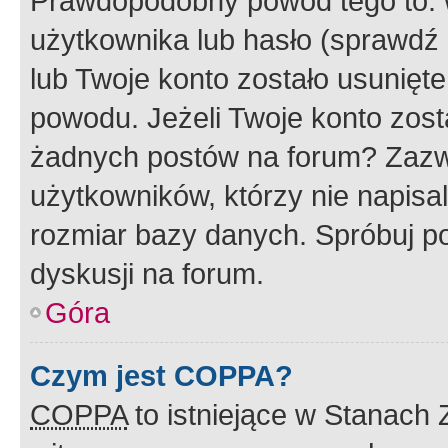
Prawdopodobny powód tego to:
użytkownika lub hasło (sprawdź e
lub Twoje konto zostało usunięte
powodu. Jeżeli Twoje konto zost
żadnych postów na forum? Zazw
użytkowników, którzy nie napisa
rozmiar bazy danych. Spróbuj po
dyskusji na forum.
Góra
Czym jest COPPA?
COPPA
to istniejące w Stanach