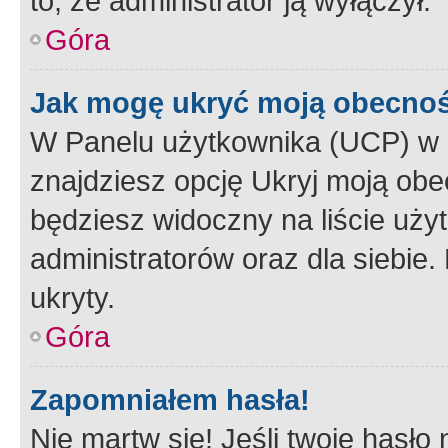
to, że administrator ją wyłączył.
Góra
Jak mogę ukryć moją obecno
W Panelu użytkownika (UCP) w 
znajdziesz opcję Ukryj moją obe
będziesz widoczny na liście użyt
administratorów oraz dla siebie.
ukryty.
Góra
Zapomniałem hasła!
Nie martw się! Jeśli twoje hasło