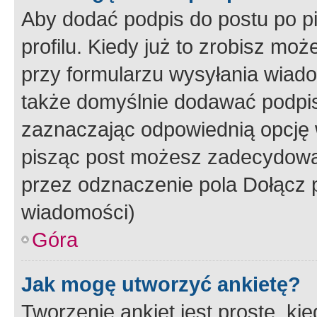
Aby dodać podpis do postu po 
profilu. Kiedy już to zrobisz m
przy formularzu wysyłania wiad
także domyślnie dodawać podpi
zaznaczając odpowiednią opcję 
pisząc post możesz zadecydowa
przez odznaczenie pola Dołącz 
wiadomości)
Góra
Jak mogę utworzyć ankietę?
Tworzenie ankiet jest proste, ki