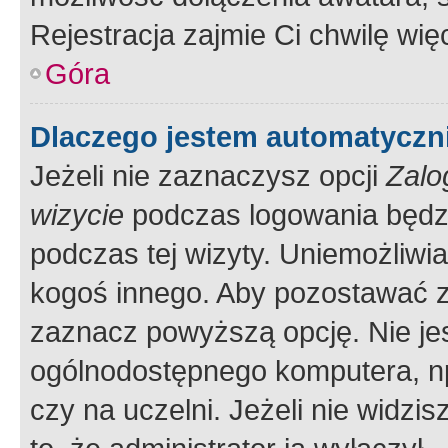
Rejestracja zajmie Ci chwilę wi
Góra
Dlaczego jestem automatycz
Jeżeli nie zaznaczysz opcji
Zalo
wizycie
podczas logowania będzi
podczas tej wizyty. Uniemożliwi
kogoś innego. Aby pozostawać 
zaznacz powyższą opcję. Nie jes
ogólnodostępnego komputera, np.
czy na uczelni. Jeżeli nie widzi