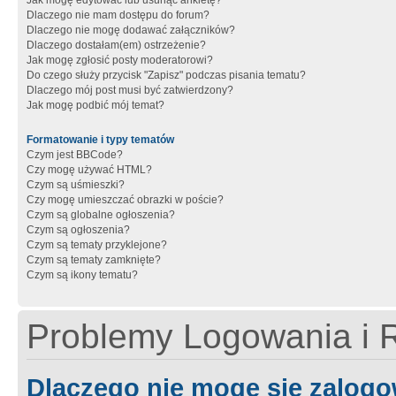
Jak mogę edytować lub usunąć ankietę?
Dlaczego nie mam dostępu do forum?
Dlaczego nie mogę dodawać załączników?
Dlaczego dostałam(em) ostrzeżenie?
Jak mogę zgłosić posty moderatorowi?
Do czego służy przycisk "Zapisz" podczas pisania tematu?
Dlaczego mój post musi być zatwierdzony?
Jak mogę podbić mój temat?
Formatowanie i typy tematów
Czym jest BBCode?
Czy mogę używać HTML?
Czym są uśmieszki?
Czy mogę umieszczać obrazki w poście?
Czym są globalne ogłoszenia?
Czym są ogłoszenia?
Czym są tematy przyklejone?
Czym są tematy zamknięte?
Czym są ikony tematu?
Problemy Logowania i R
Dlaczego nie mogę się zalog