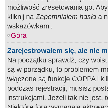
możliwość zresetowania go. Aby 
kliknij na
Zapomniałem hasła
a n
wskazówkami.
Góra
Zarejestrowałem się, ale nie 
Na początku sprawdź, czy wpisuj
są w porządku, to problemem mo
włączone są funkcje COPPA i kl
podczas rejestracji, musisz pos
instrukcjami. Jeżeli tak nie jes
Niektóre fora wymagają aktywac