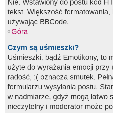
Nie. Wstawiony do postu kod HT
tekst. Większość formatowania
używając BBCode.
Góra
Czym są uśmieszki?
Uśmieszki, bądź Emotikony, to m
użyte do wyrażania emocji przy 
radość, :( oznacza smutek. Pełna
formularzu wysyłania postu. Sta
w nadmiarze, gdyż mogą łatwo s
nieczytelny i moderator może p