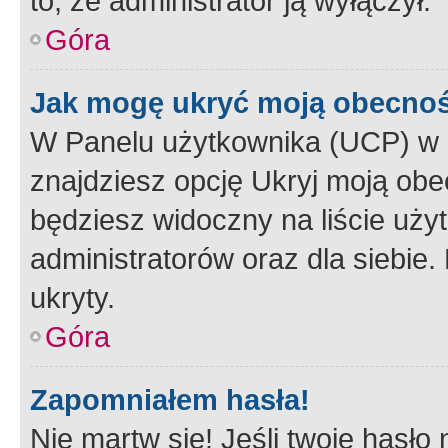
to, że administrator ją wyłączył.
Góra
Jak mogę ukryć moją obecno
W Panelu użytkownika (UCP) w 
znajdziesz opcję Ukryj moją obe
będziesz widoczny na liście użyt
administratorów oraz dla siebie.
ukryty.
Góra
Zapomniałem hasła!
Nie martw się! Jeśli twoje hasło