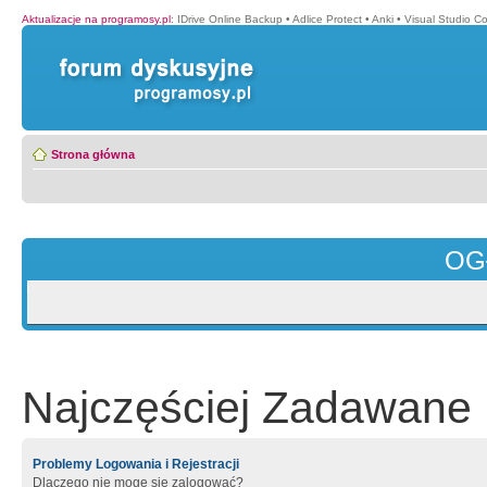
Aktualizacje na programosy.pl
:
IDrive Online Backup
•
Adlice Protect
•
Anki
•
Visual Studio C
Strona główna
OG
Najczęściej Zadawane 
Problemy Logowania i Rejestracji
Dlaczego nie mogę się zalogować?