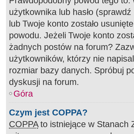
Prawdopodobny powód tego to:
użytkownika lub hasło (sprawdź e
lub Twoje konto zostało usunięte
powodu. Jeżeli Twoje konto zost
żadnych postów na forum? Zazw
użytkowników, którzy nie napisa
rozmiar bazy danych. Spróbuj po
dyskusji na forum.
Góra
Czym jest COPPA?
COPPA
to istniejące w Stanach