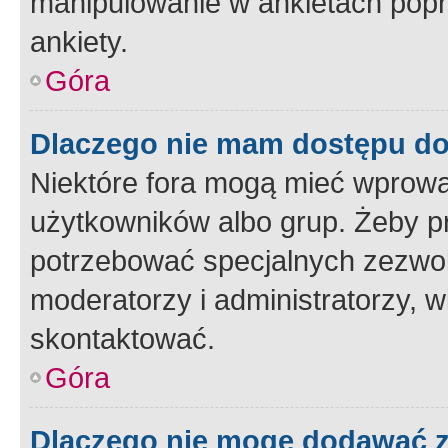
manipulowanie w ankietach popr
ankiety.
Góra
Dlaczego nie mam dostępu d
Niektóre fora mogą mieć wprowa
użytkowników albo grup. Żeby pr
potrzebować specjalnych zezwole
moderatorzy i administratorzy, w
skontaktować.
Góra
Dlaczego nie mogę dodawać 