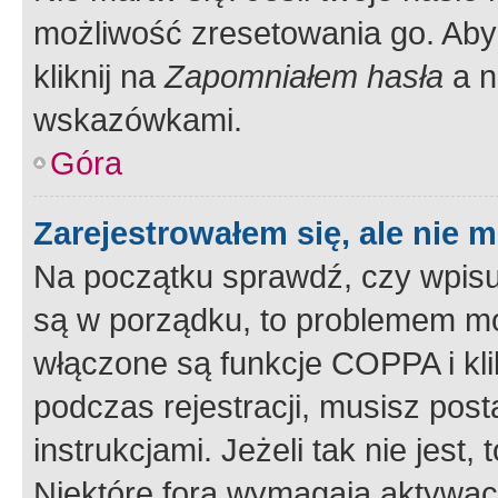
możliwość zresetowania go. Aby 
kliknij na
Zapomniałem hasła
a n
wskazówkami.
Góra
Zarejestrowałem się, ale nie 
Na początku sprawdź, czy wpisuj
są w porządku, to problemem mo
włączone są funkcje COPPA i kl
podczas rejestracji, musisz pos
instrukcjami. Jeżeli tak nie jes
Niektóre fora wymagają aktywac