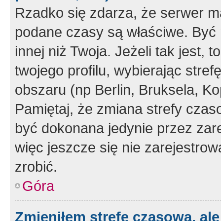
Rzadko się zdarza, że serwer m
podane czasy są właściwe. Być 
innej niż Twoja. Jeżeli tak jest,
twojego profilu, wybierając str
obszaru (np Berlin, Bruksela, Ko
Pamiętaj, że zmiana strefy czas
być dokonana jedynie przez zar
więc jeszcze się nie zarejestrow
zrobić.
Góra
Zmieniłem strefę czasową, ale