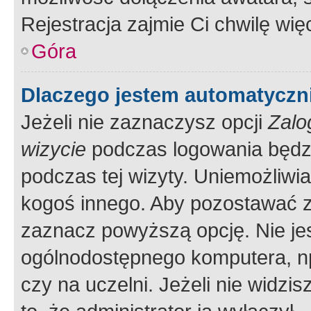
Rejestracja zajmie Ci chwilę wi
Góra
Dlaczego jestem automatycz
Jeżeli nie zaznaczysz opcji
Zalo
wizycie
podczas logowania będzi
podczas tej wizyty. Uniemożliwi
kogoś innego. Aby pozostawać 
zaznacz powyższą opcję. Nie jes
ogólnodostępnego komputera, np.
czy na uczelni. Jeżeli nie widzi