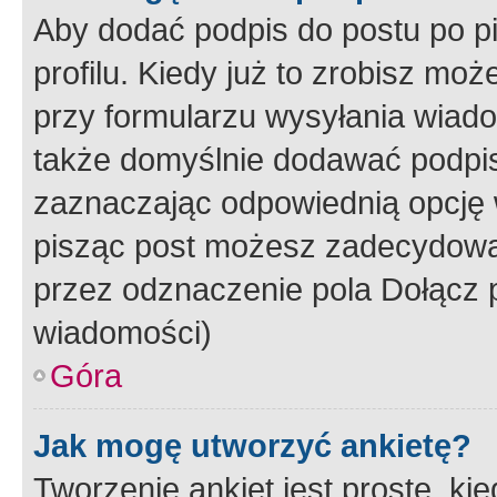
Aby dodać podpis do postu po 
profilu. Kiedy już to zrobisz m
przy formularzu wysyłania wiad
także domyślnie dodawać podpi
zaznaczając odpowiednią opcję 
pisząc post możesz zadecydowa
przez odznaczenie pola Dołącz 
wiadomości)
Góra
Jak mogę utworzyć ankietę?
Tworzenie ankiet jest proste, ki