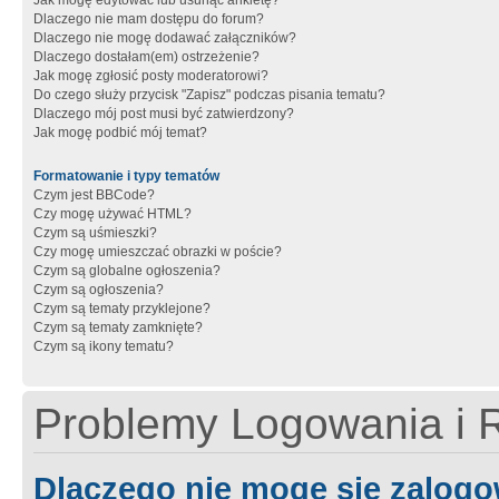
Jak mogę edytować lub usunąć ankietę?
Dlaczego nie mam dostępu do forum?
Dlaczego nie mogę dodawać załączników?
Dlaczego dostałam(em) ostrzeżenie?
Jak mogę zgłosić posty moderatorowi?
Do czego służy przycisk "Zapisz" podczas pisania tematu?
Dlaczego mój post musi być zatwierdzony?
Jak mogę podbić mój temat?
Formatowanie i typy tematów
Czym jest BBCode?
Czy mogę używać HTML?
Czym są uśmieszki?
Czy mogę umieszczać obrazki w poście?
Czym są globalne ogłoszenia?
Czym są ogłoszenia?
Czym są tematy przyklejone?
Czym są tematy zamknięte?
Czym są ikony tematu?
Problemy Logowania i R
Dlaczego nie mogę się zalog