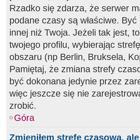
Rzadko się zdarza, że serwer m
podane czasy są właściwe. Być 
innej niż Twoja. Jeżeli tak jest,
twojego profilu, wybierając str
obszaru (np Berlin, Bruksela, Ko
Pamiętaj, że zmiana strefy czas
być dokonana jedynie przez zar
więc jeszcze się nie zarejestrow
zrobić.
Góra
Zmieniłem strefę czasową, ale