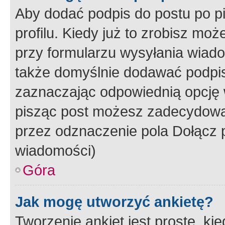
Aby dodać podpis do postu po 
profilu. Kiedy już to zrobisz m
przy formularzu wysyłania wiad
także domyślnie dodawać podpi
zaznaczając odpowiednią opcję 
pisząc post możesz zadecydowa
przez odznaczenie pola Dołącz 
wiadomości)
Góra
Jak mogę utworzyć ankietę?
Tworzenie ankiet jest proste, ki