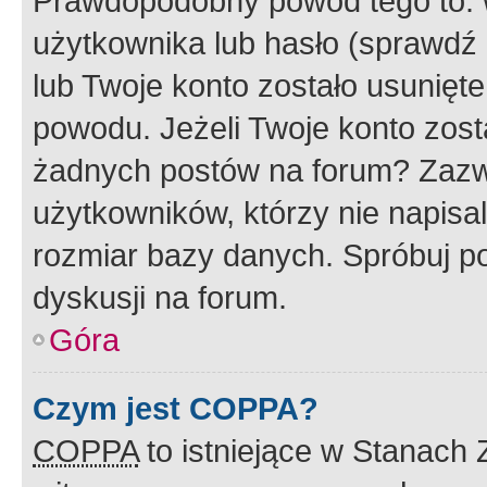
Prawdopodobny powód tego to:
użytkownika lub hasło (sprawdź e
lub Twoje konto zostało usunięte
powodu. Jeżeli Twoje konto zost
żadnych postów na forum? Zazw
użytkowników, którzy nie napisa
rozmiar bazy danych. Spróbuj po
dyskusji na forum.
Góra
Czym jest COPPA?
COPPA
to istniejące w Stanach