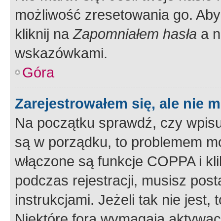
możliwość zresetowania go. Aby 
kliknij na
Zapomniałem hasła
a n
wskazówkami.
Góra
Zarejestrowałem się, ale nie 
Na początku sprawdź, czy wpisuj
są w porządku, to problemem mo
włączone są funkcje COPPA i kl
podczas rejestracji, musisz pos
instrukcjami. Jeżeli tak nie jes
Niektóre fora wymagają aktywac