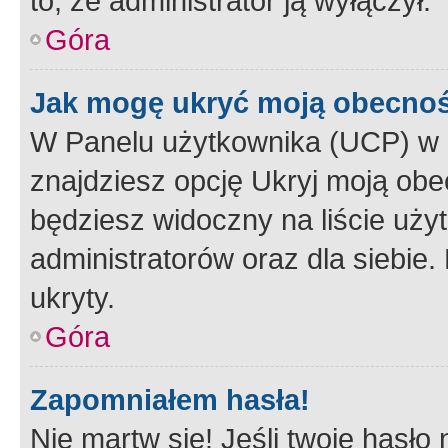
to, że administrator ją wyłączył.
Góra
Jak mogę ukryć moją obecno
W Panelu użytkownika (UCP) w 
znajdziesz opcję Ukryj moją obe
będziesz widoczny na liście użyt
administratorów oraz dla siebie.
ukryty.
Góra
Zapomniałem hasła!
Nie martw się! Jeśli twoje hasło