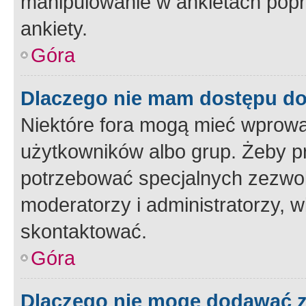
manipulowanie w ankietach popr
ankiety.
Góra
Dlaczego nie mam dostępu d
Niektóre fora mogą mieć wprowa
użytkowników albo grup. Żeby pr
potrzebować specjalnych zezwole
moderatorzy i administratorzy, w
skontaktować.
Góra
Dlaczego nie mogę dodawać 