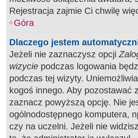
Rejestracja zajmie Ci chwilę wi
Góra
Dlaczego jestem automatycz
Jeżeli nie zaznaczysz opcji
Zalo
wizycie
podczas logowania będzi
podczas tej wizyty. Uniemożliwi
kogoś innego. Aby pozostawać 
zaznacz powyższą opcję. Nie jes
ogólnodostępnego komputera, np.
czy na uczelni. Jeżeli nie widzi