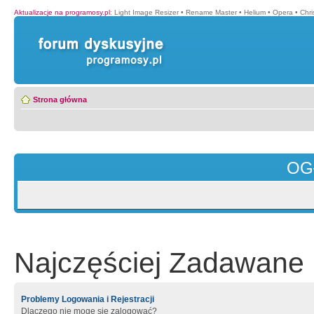
Aktualizacje na programosy.pl
:
Light Image Resizer
•
Rename Master
•
Helium
•
Opera
•
Chr
Strona główna
OG
Najczęściej Zadawane 
Problemy Logowania i Rejestracji
Dlaczego nie mogę się zalogować?