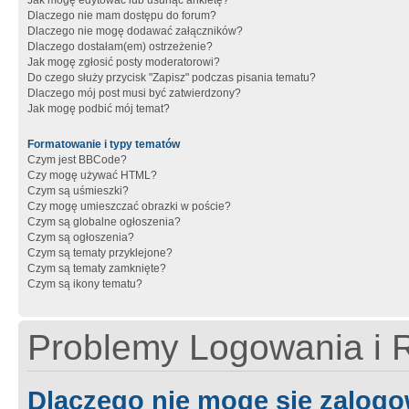
Jak mogę edytować lub usunąć ankietę?
Dlaczego nie mam dostępu do forum?
Dlaczego nie mogę dodawać załączników?
Dlaczego dostałam(em) ostrzeżenie?
Jak mogę zgłosić posty moderatorowi?
Do czego służy przycisk "Zapisz" podczas pisania tematu?
Dlaczego mój post musi być zatwierdzony?
Jak mogę podbić mój temat?
Formatowanie i typy tematów
Czym jest BBCode?
Czy mogę używać HTML?
Czym są uśmieszki?
Czy mogę umieszczać obrazki w poście?
Czym są globalne ogłoszenia?
Czym są ogłoszenia?
Czym są tematy przyklejone?
Czym są tematy zamknięte?
Czym są ikony tematu?
Problemy Logowania i R
Dlaczego nie mogę się zalog