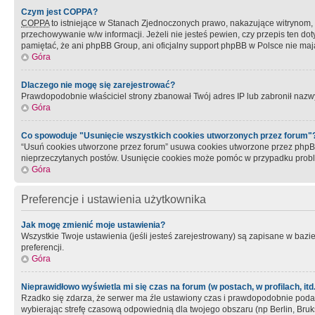
Czym jest COPPA?
COPPA
to istniejące w Stanach Zjednoczonych prawo, nakazujące witrynom
przechowywanie w/w informacji. Jeżeli nie jesteś pewien, czy przepis ten dot
pamiętać, że ani phpBB Group, ani oficjalny support phpBB w Polsce nie mają
Góra
Dlaczego nie mogę się zarejestrować?
Prawdopodobnie właściciel strony zbanował Twój adres IP lub zabronił nazwy 
Góra
Co spowoduje "Usunięcie wszystkich cookies utworzonych przez forum"
“Usuń cookies utworzone przez forum” usuwa cookies utworzone przez phpBB3
nieprzeczytanych postów. Usunięcie cookies może pomóc w przypadku pro
Góra
Preferencje i ustawienia użytkownika
Jak mogę zmienić moje ustawienia?
Wszystkie Twoje ustawienia (jeśli jesteś zarejestrowany) są zapisane w bazie 
preferencji.
Góra
Nieprawidłowo wyświetla mi się czas na forum (w postach, w profilach, itd.
Rzadko się zdarza, że serwer ma źle ustawiony czas i prawdopodobnie podane 
wybierając strefę czasową odpowiednią dla twojego obszaru (np Berlin, Bruk