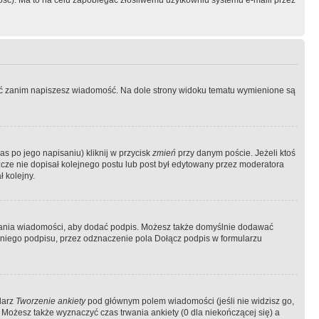
ość). Ma to na celu zapobiegać złośliwemu użytkowniu systemu e-maili przez
ować zanim napiszesz wiadomość. Na dole strony widoku tematu wymienione są
as po jego napisaniu) kliknij w przycisk
zmień
przy danym poście. Jeżeli ktoś
szcze nie dopisał kolejnego postu lub post był edytowany przez moderatora
 kolejny.
łania wiadomości, aby dodać podpis. Możesz także domyślnie dodawać
niego podpisu, przez odznaczenie pola Dołącz podpis w formularzu
larz
Tworzenie ankiety
pod głównym polem wiadomości (jeśli nie widzisz go,
 Możesz także wyznaczyć czas trwania ankiety (0 dla niekończącej się) a