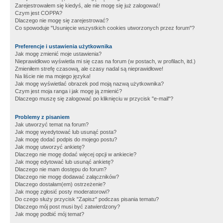
Zarejestrowałem się kiedyś, ale nie mogę się już zalogować!
Czym jest COPPA?
Dlaczego nie mogę się zarejestrować?
Co spowoduje "Usunięcie wszystkich cookies utworzonych przez forum"?
Preferencje i ustawienia użytkownika
Jak mogę zmienić moje ustawienia?
Nieprawidłowo wyświetla mi się czas na forum (w postach, w profilach, itd.)
Zmieniłem strefę czasową, ale czasy nadal są nieprawidłowe!
Na liście nie ma mojego języka!
Jak mogę wyświetlać obrazek pod moją nazwą użytkownika?
Czym jest moja ranga i jak mogę ją zmienić?
Dlaczego muszę się zalogować po kliknięciu w przycisk "e-mail"?
Problemy z pisaniem
Jak utworzyć temat na forum?
Jak mogę wyedytować lub usunąć posta?
Jak mogę dodać podpis do mojego postu?
Jak mogę utworzyć ankietę?
Dlaczego nie mogę dodać więcej opcji w ankiecie?
Jak mogę edytować lub usunąć ankietę?
Dlaczego nie mam dostępu do forum?
Dlaczego nie mogę dodawać załączników?
Dlaczego dostałam(em) ostrzeżenie?
Jak mogę zgłosić posty moderatorowi?
Do czego służy przycisk "Zapisz" podczas pisania tematu?
Dlaczego mój post musi być zatwierdzony?
Jak mogę podbić mój temat?