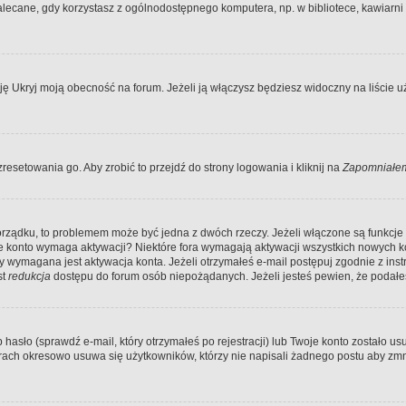
ecane, gdy korzystasz z ogólnodostępnego komputera, np. w bibliotece, kawiarni in
Ukryj moją obecność na forum. Jeżeli ją włączysz będziesz widoczny na liście uży
resetowania go. Aby zrobić to przejdź do strony logowania i kliknij na
Zapomniałem
porządku, to problemem może być jedna z dwóch rzeczy. Jeżeli włączone są funkcj
twoje konto wymaga aktywacji? Niektóre fora wymagają aktywacji wszystkich nowych 
wymagana jest aktywacja konta. Jeżeli otrzymałeś e-mail postępuj zgodnie z instruk
st
redukcja
dostępu do forum osób niepożądanych. Jeżeli jesteś pewien, że podałe
o (sprawdź e-mail, który otrzymałeś po rejestracji) lub Twoje konto zostało usun
rach okresowo usuwa się użytkowników, którzy nie napisali żadnego postu aby zmn