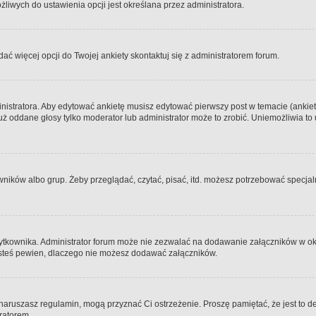
iwych do ustawienia opcji jest określana przez administratora.
dać więcej opcji do Twojej ankiety skontaktuj się z administratorem forum.
nistratora. Aby edytować ankietę musisz edytować pierwszy post w temacie (ankieta
y już oddane głosy tylko moderator lub administrator może to zrobić. Uniemożliwia
ków albo grup. Żeby przeglądać, czytać, pisać, itd. możesz potrzebować specjalny
ytkownika. Administrator forum może nie zezwalać na dodawanie załączników w o
 jesteś pewien, dlaczego nie możesz dodawać załączników.
e naruszasz regulamin, mogą przyznać Ci ostrzeżenie. Proszę pamiętać, że jest to d
tratorem.