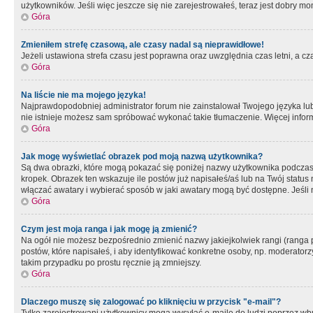
użytkowników. Jeśli więc jeszcze się nie zarejestrowałeś, teraz jest dobry mo
Góra
Zmieniłem strefę czasową, ale czasy nadal są nieprawidłowe!
Jeżeli ustawiona strefa czasu jest poprawna oraz uwzględnia czas letni, a c
Góra
Na liście nie ma mojego języka!
Najprawdopodobniej administrator forum nie zainstalował Twojego języka lub n
nie istnieje możesz sam spróbować wykonać takie tłumaczenie. Więcej inform
Góra
Jak mogę wyświetlać obrazek pod moją nazwą użytkownika?
Są dwa obrazki, które mogą pokazać się poniżej nazwy użytkownika podczas
kropek. Obrazek ten wskazuje ile postów już napisałeś/aś lub na Twój status
włączać awatary i wybierać sposób w jaki awatary mogą być dostępne. Jeśli n
Góra
Czym jest moja ranga i jak mogę ją zmienić?
Na ogół nie możesz bezpośrednio zmienić nazwy jakiejkolwiek rangi (ranga 
postów, które napisałeś, i aby identyfikować konkretne osoby, np. moderator
takim przypadku po prostu ręcznie ją zmniejszy.
Góra
Dlaczego muszę się zalogować po kliknięciu w przycisk "e-mail"?