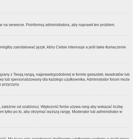
r na serwerze. Poinformuj administratora, aby naprawił ten problem.
ógłby zainstalować język, który Ciebie interesuje a jeśli takie tłumaczenie
iązany z Twoją rangą, najprawdopodobniej w formie gwiazdek, kwadratów lub
atowy lub spersonalizowany dla każdego użytkownika. Administrator forum może
o przyczyny.
, zależnie od szablonu). Większość forów używa rang aby wskazać liczbę
um tylko po to, aby otrzymać wyższą rangę. Moderator lub administrator w