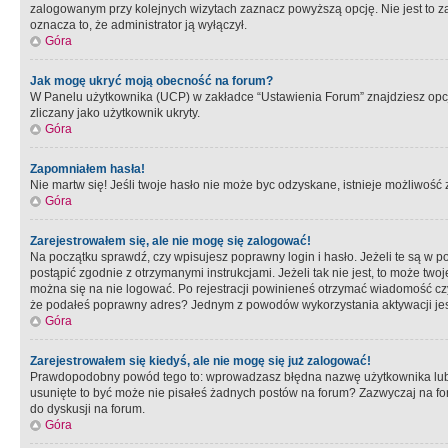
zalogowanym przy kolejnych wizytach zaznacz powyższą opcję. Nie jest to zal
oznacza to, że administrator ją wyłączył.
Góra
Jak mogę ukryć moją obecność na forum?
W Panelu użytkownika (UCP) w zakładce “Ustawienia Forum” znajdziesz opcję 
zliczany jako użytkownik ukryty.
Góra
Zapomniałem hasła!
Nie martw się! Jeśli twoje hasło nie może byc odzyskane, istnieje możliwość z
Góra
Zarejestrowałem się, ale nie mogę się zalogować!
Na początku sprawdź, czy wpisujesz poprawny login i hasło. Jeżeli te są w 
postąpić zgodnie z otrzymanymi instrukcjami. Jeżeli tak nie jest, to może 
można się na nie logować. Po rejestracji powinieneś otrzymać wiadomość czy 
że podałeś poprawny adres? Jednym z powodów wykorzystania aktywacji je
Góra
Zarejestrowałem się kiedyś, ale nie mogę się już zalogować!
Prawdopodobny powód tego to: wprowadzasz błędna nazwę użytkownika lub hasł
usunięte to być może nie pisałeś żadnych postów na forum? Zazwyczaj na fo
do dyskusji na forum.
Góra