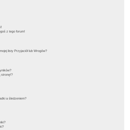
!
i!
goś z tego forum!
jej listy Przyjaciół lub Wrogów?
wyników?
 stronę!?
adki a śledzeniem?
iki?
ki?