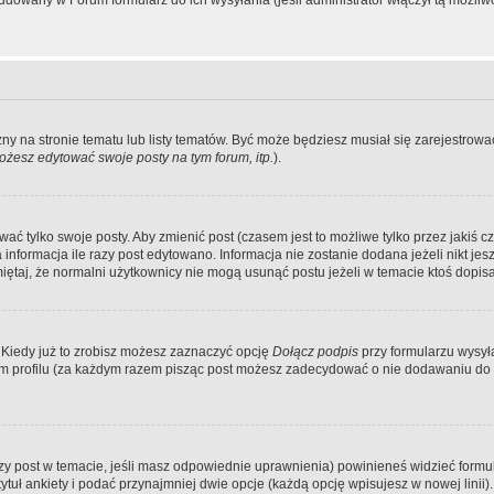
dowany w Forum formularz do ich wysyłania (jeśli administrator włączył tą możliw
zny na stronie tematu lub listy tematów. Być może będziesz musiał się zarejestr
żesz edytować swoje posty na tym forum, itp.
).
 tylko swoje posty. Aby zmienić post (czasem jest to możliwe tylko przez jakiś cz
informacja ile razy post edytowano. Informacja nie zostanie dodana jeżeli nikt je
iętaj, że normalni użytkownicy nie mogą usunąć postu jeżeli w temacie ktoś dopisał
 Kiedy już to zrobisz możesz zaznaczyć opcję
Dołącz podpis
przy formularzu wysy
m profilu (za każdym razem pisząc post możesz zadecydować o nie dodawaniu do 
wszy post w temacie, jeśli masz odpowiednie uprawnienia) powinieneś widzieć formu
uł ankiety i podać przynajmniej dwie opcje (każdą opcję wpisujesz w nowej linii).