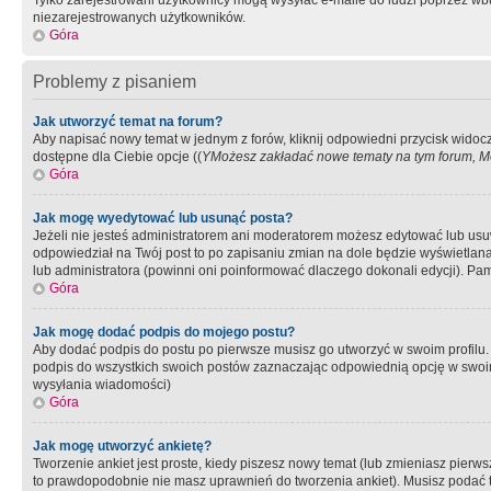
Tylko zarejestrowani użytkownicy mogą wysyłać e-maile do ludzi poprzez wbu
niezarejestrowanych użytkowników.
Góra
Problemy z pisaniem
Jak utworzyć temat na forum?
Aby napisać nowy temat w jednym z forów, kliknij odpowiedni przycisk widoc
dostępne dla Ciebie opcje ((
YMożesz zakładać nowe tematy na tym forum, Mo
Góra
Jak mogę wyedytować lub usunąć posta?
Jeżeli nie jesteś administratorem ani moderatorem możesz edytować lub usuwać
odpowiedział na Twój post to po zapisaniu zmian na dole będzie wyświetlana 
lub administratora (powinni oni poinformować dlaczego dokonali edycji). Pam
Góra
Jak mogę dodać podpis do mojego postu?
Aby dodać podpis do postu po pierwsze musisz go utworzyć w swoim profilu.
podpis do wszystkich swoich postów zaznaczając odpowiednią opcję w swoi
wysyłania wiadomości)
Góra
Jak mogę utworzyć ankietę?
Tworzenie ankiet jest proste, kiedy piszesz nowy temat (lub zmieniasz pier
to prawdopodobnie nie masz uprawnień do tworzenia ankiet). Musisz podać tyt