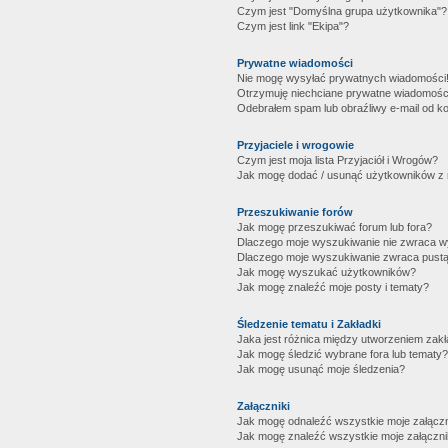
Czym jest "Domyślna grupa użytkownika"?
Czym jest link "Ekipa"?
Prywatne wiadomości
Nie mogę wysyłać prywatnych wiadomości
Otrzymuję niechciane prywatne wiadomośc
Odebrałem spam lub obraźliwy e-mail od ko
Przyjaciele i wrogowie
Czym jest moja lista Przyjaciół i Wrogów?
Jak mogę dodać / usunąć użytkowników z mo
Przeszukiwanie forów
Jak mogę przeszukiwać forum lub fora?
Dlaczego moje wyszukiwanie nie zwraca 
Dlaczego moje wyszukiwanie zwraca pustą
Jak mogę wyszukać użytkowników?
Jak mogę znaleźć moje posty i tematy?
Śledzenie tematu i Zakładki
Jaka jest różnica między utworzeniem zakł
Jak mogę śledzić wybrane fora lub tematy?
Jak mogę usunąć moje śledzenia?
Załączniki
Jak mogę odnaleźć wszystkie moje załączn
Jak mogę znaleźć wszystkie moje załączni