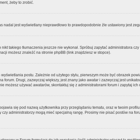
ment, żeby to zrobić.
zas nadal jest wyświetlany nieprawdłowo to prawdopodobnie źle ustawiony jest zega
ikt takiego tłumaczenia jeszcze nie wykonał. Spróbuj zapytać administratora czy m
acji możesz znaleźć na stronie phpBB (link znajdziesz w stopce).
 wyświetlania postu. Zależnie od użytego stylu, pierwszym może być obrazek pow
 na forum. Drugi, zazwyczaj większy, jest znany jako awatar i zazwyczaj jest unik
ie możesz używać awatarów, skontaktuj się z administratorami forum i zapytaj ich 
pojawia się pod nazwą użytkownika przy przeglądaniu tematu, oraz w twoim profilu
zy czy administratorzy mogą mieć specjalną rangę. Prosimy nie pisać postów na for