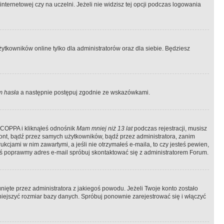
ternetowej czy na uczelni. Jeżeli nie widzisz tej opcji podczas logowania
tkowników online tylko dla administratorów oraz dla siebie. Będziesz
 hasła
a następnie postępuj zgodnie ze wskazówkami.
e COPPA i kliknąłeś odnośnik
Mam mniej niż 13 lat
podczas rejestracji, musisz
kont, bądź przez samych użytkowników, bądź przez administratora, zanim
cjami w nim zawartymi, a jeśli nie otrzymałeś e-maila, to czy jesteś pewien,
ś poprawmy adres e-mail spróbuj skontaktować się z administratorem Forum.
ięte przez administratora z jakiegoś powodu. Jeżeli Twoje konto zostało
iejszyć rozmiar bazy danych. Spróbuj ponownie zarejestrować się i włączyć