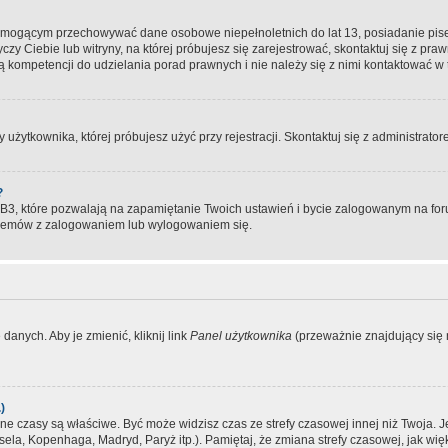
, mogącym przechowywać dane osobowe niepełnoletnich do lat 13, posiadanie pi
yczy Ciebie lub witryny, na której próbujesz się zarejestrować, skontaktuj się z pr
 kompetencji do udzielania porad prawnych i nie należy się z nimi kontaktować w te
użytkownika, której próbujesz użyć przy rejestracji. Skontaktuj się z administrat
?
, które pozwalają na zapamiętanie Twoich ustawień i bycie zalogowanym na forum
blemów z zalogowaniem lub wylogowaniem się.
danych. Aby je zmienić, kliknij link
Panel użytkownika
(przeważnie znajdujący się n
)
czasy są właściwe. Być może widzisz czas ze strefy czasowej innej niż Twoja. Jeże
sela, Kopenhaga, Madryd, Paryż itp.). Pamiętaj, że zmiana strefy czasowej, jak 