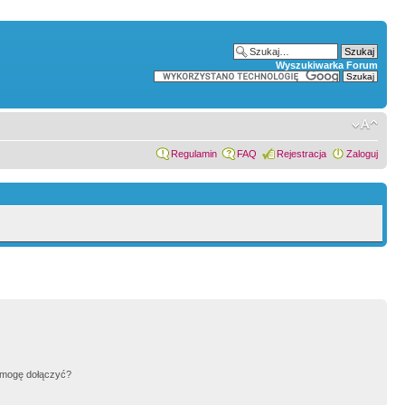
Wyszukiwarka Forum
Regulamin
FAQ
Rejestracja
Zaloguj
h mogę dołączyć?