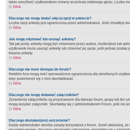
także umożliwić użytkownikom zmianę wcześniej oddanego głosu. Liczba możl
Góra
Dlaczego nie mogę dodać więcej opcji w ankiecie?
Liczba opcji ankiety jest ograniczona przez administratora. Jeśli chciałbyś do
Góra
Jak mogę edytować lub usunąć ankietę?
Tak jak posty, ankiety mogą być zmieniane przez autora, moderatora lub admi
użytkownik może usunąć ankietę lub zmieniać jej opcje, jeśli jednak został
trwania ankiety.
Góra
Dlaczego nie mam dostępu do forum?
Niektóre fora mogą mieć wprowadzone ograniczenia dla określonych użytkowni
więc powinieneś się z nimi skontaktować.
Góra
Dlaczego nie mogę dodawać załączników?
Zezwolenia załączników są przyznawane dla danego forum, grupy lub też uż
mogą wysyłać załączniki. Skontaktuj się z administratorem Forum, jeśli nie
Góra
Dlaczego dostałam(em) ostrzeżenie?
Każdy administrator określa zasady korzystania z forum. Jeżeli stwierdzą, ż
nie jesteś pewien, dlaczego otrzymałeś ostrzeżenie, skontaktuj sie z adminis