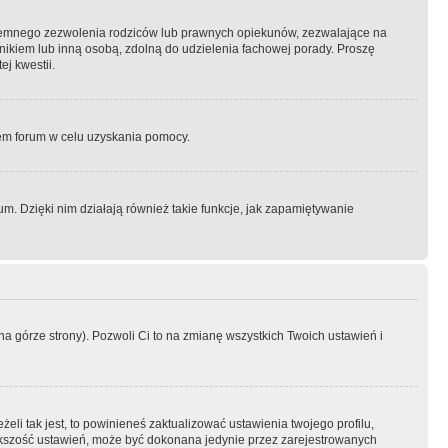
semnego zezwolenia rodziców lub prawnych opiekunów, zezwalające na
awnikiem lub inną osobą, zdolną do udzielenia fachowej porady. Proszę
j kwestii.
orem forum w celu uzyskania pomocy.
. Dzięki nim działają również takie funkcje, jak zapamiętywanie
a górze strony). Pozwoli Ci to na zmianę wszystkich Twoich ustawień i
li tak jest, to powinieneś zaktualizować ustawienia twojego profilu,
większość ustawień, może być dokonana jedynie przez zarejestrowanych