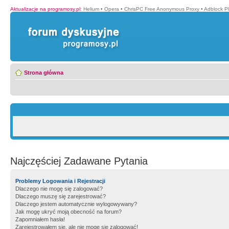
Aktualizacje na programosy.pl
:
Helium
•
Opera
•
ChrisPC Free Anonymous Proxy
•
Adblock P
Strona główna
Najczęściej Zadawane Pytania
Problemy Logowania i Rejestracji
Dlaczego nie mogę się zalogować?
Dlaczego muszę się zarejestrować?
Dlaczego jestem automatycznie wylogowywany?
Jak mogę ukryć moją obecność na forum?
Zapomniałem hasła!
Zarejestrowałem się, ale nie mogę się zalogować!