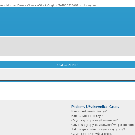
lus
•
Mixmax Free
•
Viber
•
uBlock Origin
•
TARGET 3001!
•
Honeycam
OGŁOSZENIE:
Poziomy Użytkownika i Grupy
Kim są Administratorzy?
Kim są Moderatorzy?
Czym są grupy użytkowników?
Gdzie są grupy użytkowników i jak do nic
Jak mogę zostać przywódcą grupy?
Czym jest "Domyślna grupa"?