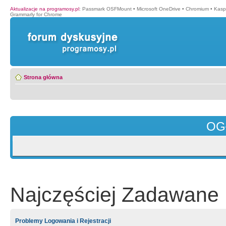
Aktualizacje na programosy.pl
:
Passmark OSFMount
•
Microsoft OneDrive
•
Chromium
•
Kasp
Grammarly for Chrome
Strona główna
OG
Najczęściej Zadawane 
Problemy Logowania i Rejestracji