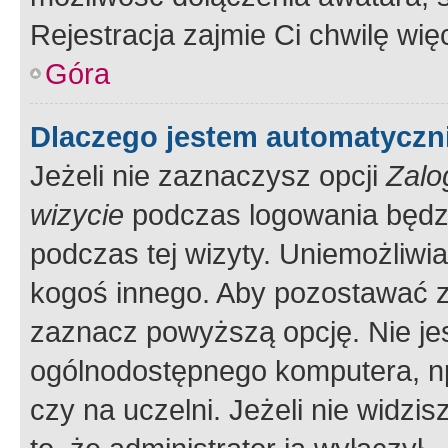
Rejestracja zajmie Ci chwilę wi
Góra
Dlaczego jestem automatycz
Jeżeli nie zaznaczysz opcji
Zalo
wizycie
podczas logowania będzi
podczas tej wizyty. Uniemożliwi
kogoś innego. Aby pozostawać 
zaznacz powyższą opcję. Nie jes
ogólnodostępnego komputera, np.
czy na uczelni. Jeżeli nie widzi