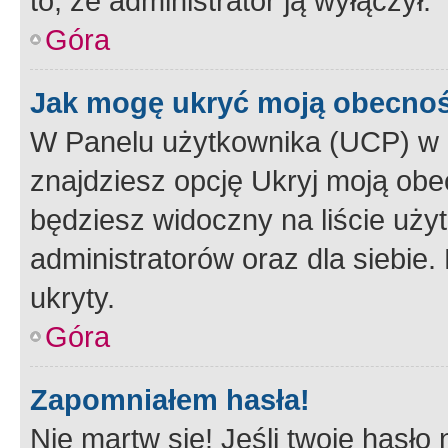
to, że administrator ją wyłączył.
Góra
Jak mogę ukryć moją obecno
W Panelu użytkownika (UCP) w 
znajdziesz opcję Ukryj moją obe
będziesz widoczny na liście użyt
administratorów oraz dla siebie.
ukryty.
Góra
Zapomniałem hasła!
Nie martw się! Jeśli twoje hasło