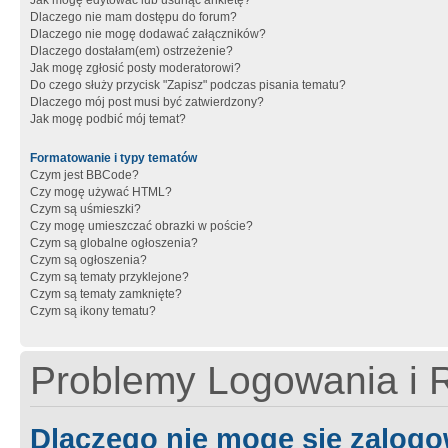
Jak mogę edytować lub usunąć ankietę?
Dlaczego nie mam dostępu do forum?
Dlaczego nie mogę dodawać załączników?
Dlaczego dostałam(em) ostrzeżenie?
Jak mogę zgłosić posty moderatorowi?
Do czego służy przycisk "Zapisz" podczas pisania tematu?
Dlaczego mój post musi być zatwierdzony?
Jak mogę podbić mój temat?
Formatowanie i typy tematów
Czym jest BBCode?
Czy mogę używać HTML?
Czym są uśmieszki?
Czy mogę umieszczać obrazki w poście?
Czym są globalne ogłoszenia?
Czym są ogłoszenia?
Czym są tematy przyklejone?
Czym są tematy zamknięte?
Czym są ikony tematu?
Problemy Logowania i R
Dlaczego nie mogę się zalog