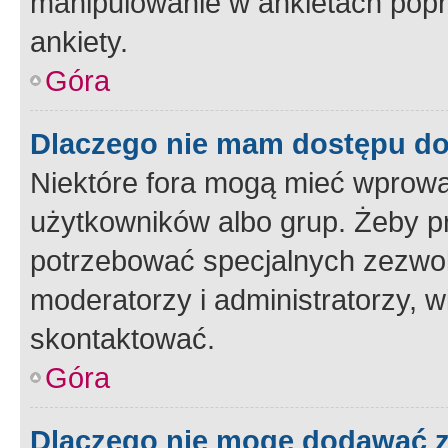
manipulowanie w ankietach popr
ankiety.
Góra
Dlaczego nie mam dostępu d
Niektóre fora mogą mieć wprowa
użytkowników albo grup. Żeby pr
potrzebować specjalnych zezwole
moderatorzy i administratorzy, w
skontaktować.
Góra
Dlaczego nie mogę dodawać 