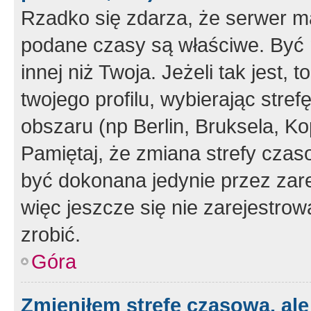
Rzadko się zdarza, że serwer m
podane czasy są właściwe. Być 
innej niż Twoja. Jeżeli tak jest,
twojego profilu, wybierając str
obszaru (np Berlin, Bruksela, Ko
Pamiętaj, że zmiana strefy czas
być dokonana jedynie przez zar
więc jeszcze się nie zarejestrow
zrobić.
Góra
Zmieniłem strefę czasową, ale