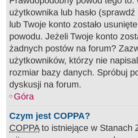
Prawdopodobny powód tego to:
użytkownika lub hasło (sprawdź e
lub Twoje konto zostało usunięte
powodu. Jeżeli Twoje konto zost
żadnych postów na forum? Zazw
użytkowników, którzy nie napisa
rozmiar bazy danych. Spróbuj po
dyskusji na forum.
Góra
Czym jest COPPA?
COPPA
to istniejące w Stanach