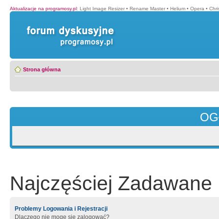
Aktualizacje na programosy.pl
:
Light Image Resizer
•
Rename Master
•
Helium
•
Opera
•
Chr
Strona główna
OG
Najczęściej Zadawane 
Problemy Logowania i Rejestracji
Dlaczego nie mogę się zalogować?