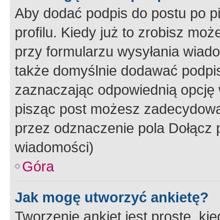
Aby dodać podpis do postu po 
profilu. Kiedy już to zrobisz m
przy formularzu wysyłania wiad
także domyślnie dodawać podpi
zaznaczając odpowiednią opcję 
pisząc post możesz zadecydowa
przez odznaczenie pola Dołącz 
wiadomości)
Góra
Jak mogę utworzyć ankietę?
Tworzenie ankiet jest proste, ki