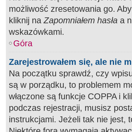
możliwość zresetowania go. Aby 
kliknij na
Zapomniałem hasła
a n
wskazówkami.
Góra
Zarejestrowałem się, ale nie 
Na początku sprawdź, czy wpisuj
są w porządku, to problemem mo
włączone są funkcje COPPA i kl
podczas rejestracji, musisz pos
instrukcjami. Jeżeli tak nie jes
Niektóre fora wymagają aktywac