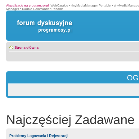
Aktualizacje na programosy.pl
:
WebCatalog
•
tinyMediaManager Portable
•
tinyMediaManage
Manager
•
Double Commander Portable
Strona główna
OG
Najczęściej Zadawane 
Problemy Logowania i Rejestracji