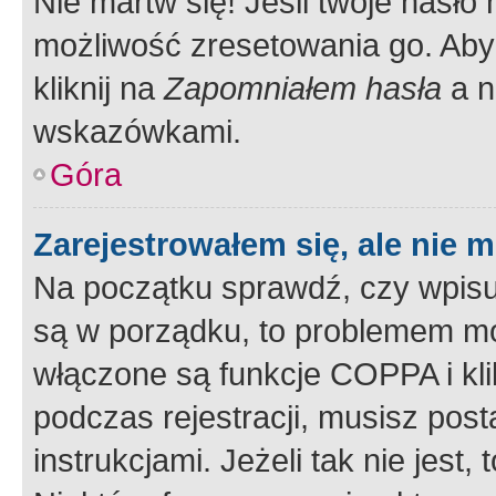
Nie martw się! Jeśli twoje hasło
możliwość zresetowania go. Aby 
kliknij na
Zapomniałem hasła
a n
wskazówkami.
Góra
Zarejestrowałem się, ale nie 
Na początku sprawdź, czy wpisuj
są w porządku, to problemem mo
włączone są funkcje COPPA i kl
podczas rejestracji, musisz pos
instrukcjami. Jeżeli tak nie jes