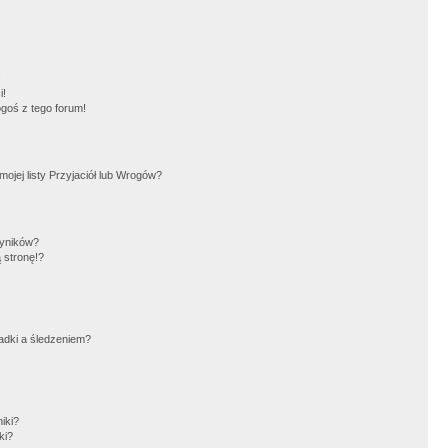
!
i!
goś z tego forum!
jej listy Przyjaciół lub Wrogów?
wyników?
 stronę!?
adki a śledzeniem?
iki?
ki?