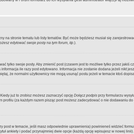
dowany w Forum formularz do ich wysyłania (jeśli administrator włączył tą możliw
zny na stronie tematu lub listy tematów. Być może będziesz musiał się zarejestr
żesz edytować swoje posty na tym forum, itp.
).
 tylko swoje posty. Aby zmienić post (czasem jest to możliwe tylko przez jakiś cz
informacja ile razy post edytowano. Informacja nie zostanie dodana jeżeli nikt je
iętaj, że normalni użytkownicy nie mogą usunąć postu jeżeli w temacie ktoś dopisał
 Kiedy już to zrobisz możesz zaznaczyć opcję
Dołącz podpis
przy formularzu wysy
m profilu (za każdym razem pisząc post możesz zadecydować o nie dodawaniu do 
wszy post w temacie, jeśli masz odpowiednie uprawnienia) powinieneś widzieć formu
uł ankiety i podać przynajmniej dwie opcje (każdą opcję wpisujesz w nowej linii).