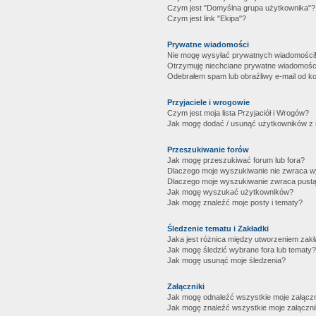
Czym jest "Domyślna grupa użytkownika"?
Czym jest link "Ekipa"?
Prywatne wiadomości
Nie mogę wysyłać prywatnych wiadomości
Otrzymuję niechciane prywatne wiadomośc
Odebrałem spam lub obraźliwy e-mail od ko
Przyjaciele i wrogowie
Czym jest moja lista Przyjaciół i Wrogów?
Jak mogę dodać / usunąć użytkowników z mo
Przeszukiwanie forów
Jak mogę przeszukiwać forum lub fora?
Dlaczego moje wyszukiwanie nie zwraca 
Dlaczego moje wyszukiwanie zwraca pustą
Jak mogę wyszukać użytkowników?
Jak mogę znaleźć moje posty i tematy?
Śledzenie tematu i Zakładki
Jaka jest różnica między utworzeniem zakł
Jak mogę śledzić wybrane fora lub tematy?
Jak mogę usunąć moje śledzenia?
Załączniki
Jak mogę odnaleźć wszystkie moje załączn
Jak mogę znaleźć wszystkie moje załączni