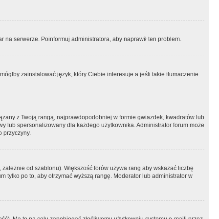
r na serwerze. Poinformuj administratora, aby naprawił ten problem.
ógłby zainstalować język, który Ciebie interesuje a jeśli takie tłumaczenie
iązany z Twoją rangą, najprawdopodobniej w formie gwiazdek, kwadratów lub
atowy lub spersonalizowany dla każdego użytkownika. Administrator forum może
o przyczyny.
, zależnie od szablonu). Większość forów używa rang aby wskazać liczbę
um tylko po to, aby otrzymać wyższą rangę. Moderator lub administrator w