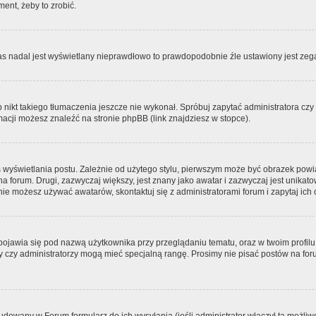
ment, żeby to zrobić.
zas nadal jest wyświetlany nieprawdłowo to prawdopodobnie źle ustawiony jest zega
ikt takiego tłumaczenia jeszcze nie wykonał. Spróbuj zapytać administratora czy m
acji możesz znaleźć na stronie phpBB (link znajdziesz w stopce).
 wyświetlania postu. Zależnie od użytego stylu, pierwszym może być obrazek pow
 na forum. Drugi, zazwyczaj większy, jest znany jako awatar i zazwyczaj jest unik
ie możesz używać awatarów, skontaktuj się z administratorami forum i zapytaj ich 
pojawia się pod nazwą użytkownika przy przeglądaniu tematu, oraz w twoim profilu
zy czy administratorzy mogą mieć specjalną rangę. Prosimy nie pisać postów na for