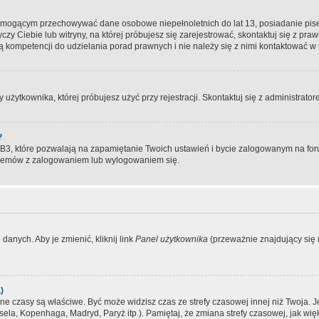
, mogącym przechowywać dane osobowe niepełnoletnich do lat 13, posiadanie pi
yczy Ciebie lub witryny, na której próbujesz się zarejestrować, skontaktuj się z pr
 kompetencji do udzielania porad prawnych i nie należy się z nimi kontaktować w te
użytkownika, której próbujesz użyć przy rejestracji. Skontaktuj się z administrat
?
, które pozwalają na zapamiętanie Twoich ustawień i bycie zalogowanym na forum
blemów z zalogowaniem lub wylogowaniem się.
danych. Aby je zmienić, kliknij link
Panel użytkownika
(przeważnie znajdujący się n
)
czasy są właściwe. Być może widzisz czas ze strefy czasowej innej niż Twoja. Jeże
sela, Kopenhaga, Madryd, Paryż itp.). Pamiętaj, że zmiana strefy czasowej, jak 