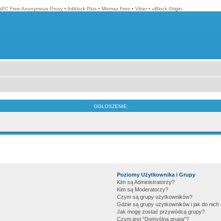
isPC Free Anonymous Proxy
•
Adblock Plus
•
Mixmax Free
•
Viber
•
uBlock Origin
OGŁOSZENIE:
Poziomy Użytkownika i Grupy
Kim są Administratorzy?
Kim są Moderatorzy?
Czym są grupy użytkowników?
Gdzie są grupy użytkowników i jak do nic
Jak mogę zostać przywódcą grupy?
Czym jest "Domyślna grupa"?