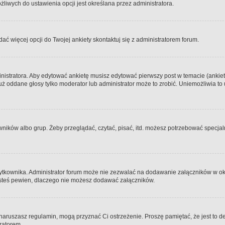
iwych do ustawienia opcji jest określana przez administratora.
dać więcej opcji do Twojej ankiety skontaktuj się z administratorem forum.
nistratora. Aby edytować ankietę musisz edytować pierwszy post w temacie (ankieta
y już oddane głosy tylko moderator lub administrator może to zrobić. Uniemożliwia
ków albo grup. Żeby przeglądać, czytać, pisać, itd. możesz potrzebować specjalny
ytkownika. Administrator forum może nie zezwalać na dodawanie załączników w o
 jesteś pewien, dlaczego nie możesz dodawać załączników.
e naruszasz regulamin, mogą przyznać Ci ostrzeżenie. Proszę pamiętać, że jest to d
tratorem.