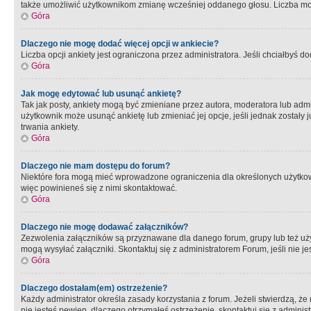
także umożliwić użytkownikom zmianę wcześniej oddanego głosu. Liczba możl
Góra
Dlaczego nie mogę dodać więcej opcji w ankiecie?
Liczba opcji ankiety jest ograniczona przez administratora. Jeśli chciałbyś do
Góra
Jak mogę edytować lub usunąć ankietę?
Tak jak posty, ankiety mogą być zmieniane przez autora, moderatora lub admi
użytkownik może usunąć ankietę lub zmieniać jej opcje, jeśli jednak został
trwania ankiety.
Góra
Dlaczego nie mam dostępu do forum?
Niektóre fora mogą mieć wprowadzone ograniczenia dla określonych użytkowni
więc powinieneś się z nimi skontaktować.
Góra
Dlaczego nie mogę dodawać załączników?
Zezwolenia załączników są przyznawane dla danego forum, grupy lub też uż
mogą wysyłać załączniki. Skontaktuj się z administratorem Forum, jeśli nie
Góra
Dlaczego dostałam(em) ostrzeżenie?
Każdy administrator określa zasady korzystania z forum. Jeżeli stwierdzą, ż
nie jesteś pewien, dlaczego otrzymałeś ostrzeżenie, skontaktuj sie z adminis