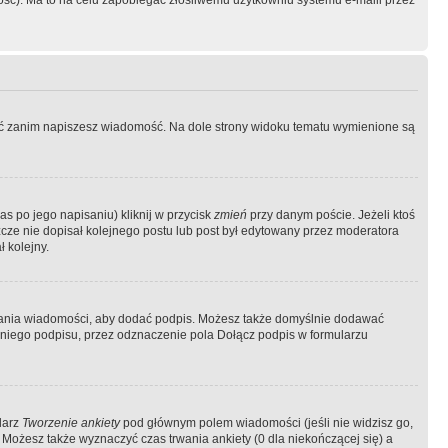
ość). Ma to na celu zapobiegać złośliwemu użytkowniu systemu e-maili przez
ować zanim napiszesz wiadomość. Na dole strony widoku tematu wymienione są
as po jego napisaniu) kliknij w przycisk
zmień
przy danym poście. Jeżeli ktoś
szcze nie dopisał kolejnego postu lub post był edytowany przez moderatora
 kolejny.
łania wiadomości, aby dodać podpis. Możesz także domyślnie dodawać
niego podpisu, przez odznaczenie pola Dołącz podpis w formularzu
larz
Tworzenie ankiety
pod głównym polem wiadomości (jeśli nie widzisz go,
 Możesz także wyznaczyć czas trwania ankiety (0 dla niekończącej się) a