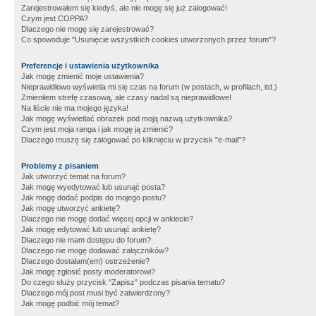
Zarejestrowałem się kiedyś, ale nie mogę się już zalogować!
Czym jest COPPA?
Dlaczego nie mogę się zarejestrować?
Co spowoduje "Usunięcie wszystkich cookies utworzonych przez forum"?
Preferencje i ustawienia użytkownika
Jak mogę zmienić moje ustawienia?
Nieprawidłowo wyświetla mi się czas na forum (w postach, w profilach, itd.)
Zmieniłem strefę czasową, ale czasy nadal są nieprawidłowe!
Na liście nie ma mojego języka!
Jak mogę wyświetlać obrazek pod moją nazwą użytkownika?
Czym jest moja ranga i jak mogę ją zmienić?
Dlaczego muszę się zalogować po kliknięciu w przycisk "e-mail"?
Problemy z pisaniem
Jak utworzyć temat na forum?
Jak mogę wyedytować lub usunąć posta?
Jak mogę dodać podpis do mojego postu?
Jak mogę utworzyć ankietę?
Dlaczego nie mogę dodać więcej opcji w ankiecie?
Jak mogę edytować lub usunąć ankietę?
Dlaczego nie mam dostępu do forum?
Dlaczego nie mogę dodawać załączników?
Dlaczego dostałam(em) ostrzeżenie?
Jak mogę zgłosić posty moderatorowi?
Do czego służy przycisk "Zapisz" podczas pisania tematu?
Dlaczego mój post musi być zatwierdzony?
Jak mogę podbić mój temat?