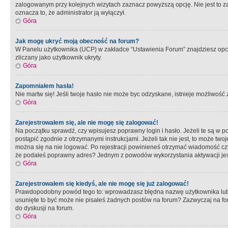
zalogowanym przy kolejnych wizytach zaznacz powyższą opcję. Nie jest to zal
oznacza to, że administrator ją wyłączył.
Góra
Jak mogę ukryć moją obecność na forum?
W Panelu użytkownika (UCP) w zakładce “Ustawienia Forum” znajdziesz opcję 
zliczany jako użytkownik ukryty.
Góra
Zapomniałem hasła!
Nie martw się! Jeśli twoje hasło nie może byc odzyskane, istnieje możliwość z
Góra
Zarejestrowałem się, ale nie mogę się zalogować!
Na początku sprawdź, czy wpisujesz poprawny login i hasło. Jeżeli te są w 
postąpić zgodnie z otrzymanymi instrukcjami. Jeżeli tak nie jest, to może 
można się na nie logować. Po rejestracji powinieneś otrzymać wiadomość czy 
że podałeś poprawny adres? Jednym z powodów wykorzystania aktywacji je
Góra
Zarejestrowałem się kiedyś, ale nie mogę się już zalogować!
Prawdopodobny powód tego to: wprowadzasz błędna nazwę użytkownika lub hasł
usunięte to być może nie pisałeś żadnych postów na forum? Zazwyczaj na fo
do dyskusji na forum.
Góra