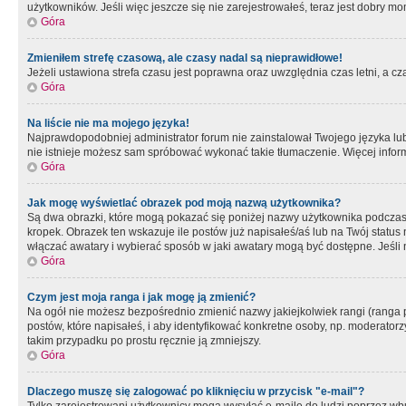
użytkowników. Jeśli więc jeszcze się nie zarejestrowałeś, teraz jest dobry mo
Góra
Zmieniłem strefę czasową, ale czasy nadal są nieprawidłowe!
Jeżeli ustawiona strefa czasu jest poprawna oraz uwzględnia czas letni, a c
Góra
Na liście nie ma mojego języka!
Najprawdopodobniej administrator forum nie zainstalował Twojego języka lub n
nie istnieje możesz sam spróbować wykonać takie tłumaczenie. Więcej inform
Góra
Jak mogę wyświetlać obrazek pod moją nazwą użytkownika?
Są dwa obrazki, które mogą pokazać się poniżej nazwy użytkownika podczas
kropek. Obrazek ten wskazuje ile postów już napisałeś/aś lub na Twój status
włączać awatary i wybierać sposób w jaki awatary mogą być dostępne. Jeśli n
Góra
Czym jest moja ranga i jak mogę ją zmienić?
Na ogół nie możesz bezpośrednio zmienić nazwy jakiejkolwiek rangi (ranga 
postów, które napisałeś, i aby identyfikować konkretne osoby, np. moderator
takim przypadku po prostu ręcznie ją zmniejszy.
Góra
Dlaczego muszę się zalogować po kliknięciu w przycisk "e-mail"?