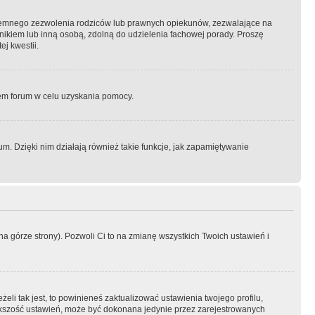
semnego zezwolenia rodziców lub prawnych opiekunów, zezwalające na
awnikiem lub inną osobą, zdolną do udzielenia fachowej porady. Proszę
j kwestii.
orem forum w celu uzyskania pomocy.
. Dzięki nim działają również takie funkcje, jak zapamiętywanie
a górze strony). Pozwoli Ci to na zmianę wszystkich Twoich ustawień i
li tak jest, to powinieneś zaktualizować ustawienia twojego profilu,
większość ustawień, może być dokonana jedynie przez zarejestrowanych