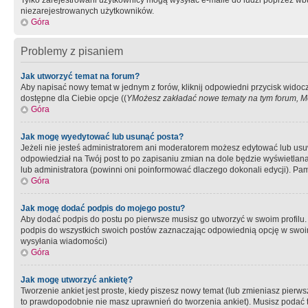
Tylko zarejestrowani użytkownicy mogą wysyłać e-maile do ludzi poprzez wbu
niezarejestrowanych użytkowników.
Góra
Problemy z pisaniem
Jak utworzyć temat na forum?
Aby napisać nowy temat w jednym z forów, kliknij odpowiedni przycisk widoc
dostępne dla Ciebie opcje ((
YMożesz zakładać nowe tematy na tym forum, Mo
Góra
Jak mogę wyedytować lub usunąć posta?
Jeżeli nie jesteś administratorem ani moderatorem możesz edytować lub usuwać
odpowiedział na Twój post to po zapisaniu zmian na dole będzie wyświetlana 
lub administratora (powinni oni poinformować dlaczego dokonali edycji). Pam
Góra
Jak mogę dodać podpis do mojego postu?
Aby dodać podpis do postu po pierwsze musisz go utworzyć w swoim profilu.
podpis do wszystkich swoich postów zaznaczając odpowiednią opcję w swoi
wysyłania wiadomości)
Góra
Jak mogę utworzyć ankietę?
Tworzenie ankiet jest proste, kiedy piszesz nowy temat (lub zmieniasz pier
to prawdopodobnie nie masz uprawnień do tworzenia ankiet). Musisz podać tyt