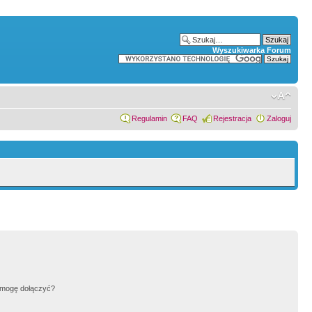
Wyszukiwarka Forum
Regulamin
FAQ
Rejestracja
Zaloguj
h mogę dołączyć?