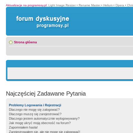
Aktualizacje na programosy.pl
:
Light Image Resizer
•
Rename Master
•
Helium
•
Opera
•
Chr
Strona główna
Najczęściej Zadawane Pytania
Problemy Logowania i Rejestracji
Dlaczego nie mogę się zalogować?
Dlaczego muszę się zarejestrować?
Dlaczego jestem automatycznie wylogowywany?
Jak mogę ukryć moją obecność na forum?
Zapomniałem hasła!
Zarejestrowałem się, ale nie mogę się zalogować!