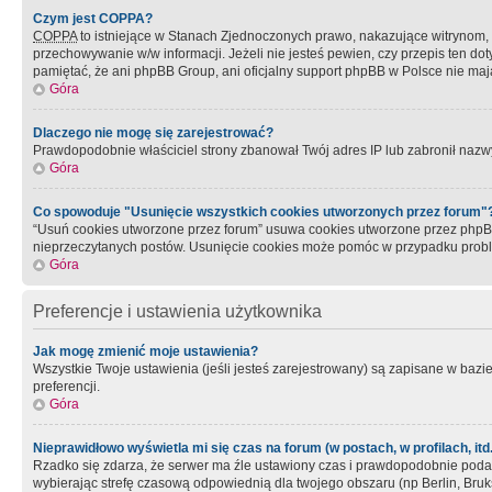
Czym jest COPPA?
COPPA
to istniejące w Stanach Zjednoczonych prawo, nakazujące witrynom
przechowywanie w/w informacji. Jeżeli nie jesteś pewien, czy przepis ten dot
pamiętać, że ani phpBB Group, ani oficjalny support phpBB w Polsce nie mają
Góra
Dlaczego nie mogę się zarejestrować?
Prawdopodobnie właściciel strony zbanował Twój adres IP lub zabronił nazwy 
Góra
Co spowoduje "Usunięcie wszystkich cookies utworzonych przez forum"
“Usuń cookies utworzone przez forum” usuwa cookies utworzone przez phpBB3
nieprzeczytanych postów. Usunięcie cookies może pomóc w przypadku pro
Góra
Preferencje i ustawienia użytkownika
Jak mogę zmienić moje ustawienia?
Wszystkie Twoje ustawienia (jeśli jesteś zarejestrowany) są zapisane w bazie 
preferencji.
Góra
Nieprawidłowo wyświetla mi się czas na forum (w postach, w profilach, itd.
Rzadko się zdarza, że serwer ma źle ustawiony czas i prawdopodobnie podane 
wybierając strefę czasową odpowiednią dla twojego obszaru (np Berlin, Bruk