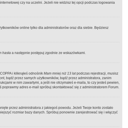
ternetowej czy na uczelni. Jeżeli nie widzisz tej opcji podczas logowania
tkowników online tylko dla administratorów oraz dla siebie. Będziesz
 hasła
a następnie postępuj zgodnie ze wskazówkami.
e COPPA i kliknąłeś odnośnik
Mam mniej niż 13 lat
podczas rejestracji, musisz
kont, bądź przez samych użytkowników, bądź przez administratora, zanim
cjami w nim zawartymi, a jeśli nie otrzymałeś e-maila, to czy jesteś pewien,
ś poprawmy adres e-mail spróbuj skontaktować się z administratorem Forum.
ięte przez administratora z jakiegoś powodu. Jeżeli Twoje konto zostało
iejszyć rozmiar bazy danych. Spróbuj ponownie zarejestrować się i włączyć