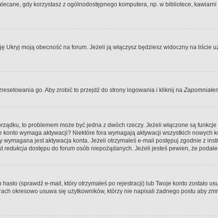
ecane, gdy korzystasz z ogólnodostępnego komputera, np. w bibliotece, kawiarni in
Ukryj moją obecność na forum. Jeżeli ją włączysz będziesz widoczny na liście uży
resetowania go. Aby zrobić to przejdź do strony logowania i kliknij na
Zapomniałem
porządku, to problemem może być jedna z dwóch rzeczy. Jeżeli włączone są funkcj
twoje konto wymaga aktywacji? Niektóre fora wymagają aktywacji wszystkich nowych 
wymagana jest aktywacja konta. Jeżeli otrzymałeś e-mail postępuj zgodnie z instruk
st
redukcja
dostępu do forum osób niepożądanych. Jeżeli jesteś pewien, że podałe
o (sprawdź e-mail, który otrzymałeś po rejestracji) lub Twoje konto zostało usun
rach okresowo usuwa się użytkowników, którzy nie napisali żadnego postu aby zmn