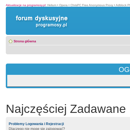
Aktualizacje na programosy.pl
:
Helium
•
Opera
•
ChrisPC Free Anonymous Proxy
•
Adblock P
Strona główna
OG
Najczęściej Zadawane 
Problemy Logowania i Rejestracji
Dlaczego nie mogę się zalogować?