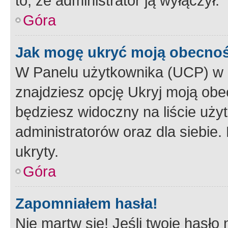
to, że administrator ją wyłączył.
Góra
Jak mogę ukryć moją obecno
W Panelu użytkownika (UCP) w 
znajdziesz opcję Ukryj moją obe
będziesz widoczny na liście użyt
administratorów oraz dla siebie.
ukryty.
Góra
Zapomniałem hasła!
Nie martw się! Jeśli twoje hasło