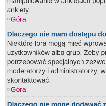
manipulowanie w ankietach popr
ankiety.
Góra
Dlaczego nie mam dostępu d
Niektóre fora mogą mieć wprowa
użytkowników albo grup. Żeby pr
potrzebować specjalnych zezwole
moderatorzy i administratorzy, w
skontaktować.
Góra
Dlaczego nie mogę dodawać 