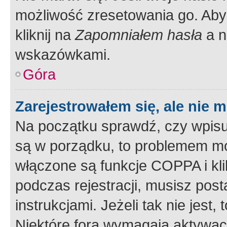
możliwość zresetowania go. Aby 
kliknij na
Zapomniałem hasła
a n
wskazówkami.
Góra
Zarejestrowałem się, ale nie 
Na początku sprawdź, czy wpisuj
są w porządku, to problemem mo
włączone są funkcje COPPA i kl
podczas rejestracji, musisz pos
instrukcjami. Jeżeli tak nie jes
Niektóre fora wymagają aktywac