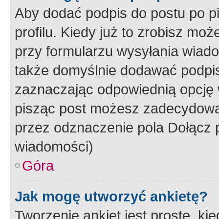
Aby dodać podpis do postu po 
profilu. Kiedy już to zrobisz m
przy formularzu wysyłania wiad
także domyślnie dodawać podpi
zaznaczając odpowiednią opcję 
pisząc post możesz zadecydowa
przez odznaczenie pola Dołącz 
wiadomości)
Góra
Jak mogę utworzyć ankietę?
Tworzenie ankiet jest proste, ki