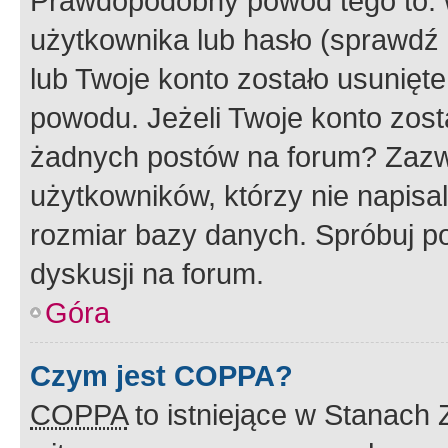
Prawdopodobny powód tego to:
użytkownika lub hasło (sprawdź e
lub Twoje konto zostało usunięte
powodu. Jeżeli Twoje konto zost
żadnych postów na forum? Zazw
użytkowników, którzy nie napisa
rozmiar bazy danych. Spróbuj po
dyskusji na forum.
Góra
Czym jest COPPA?
COPPA
to istniejące w Stanach