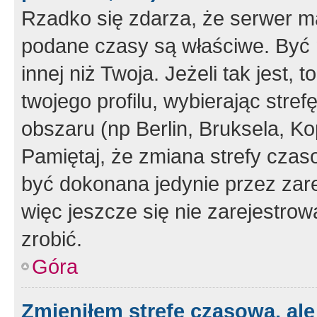
Rzadko się zdarza, że serwer m
podane czasy są właściwe. Być 
innej niż Twoja. Jeżeli tak jest,
twojego profilu, wybierając str
obszaru (np Berlin, Bruksela, Ko
Pamiętaj, że zmiana strefy czas
być dokonana jedynie przez zar
więc jeszcze się nie zarejestrow
zrobić.
Góra
Zmieniłem strefę czasową, ale