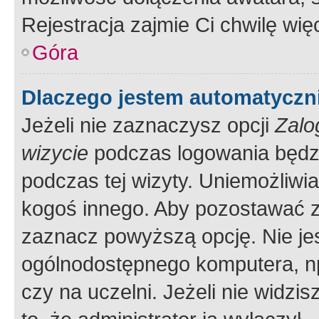
Rejestracja zajmie Ci chwilę wi
Góra
Dlaczego jestem automatycz
Jeżeli nie zaznaczysz opcji
Zalo
wizycie
podczas logowania będzi
podczas tej wizyty. Uniemożliwi
kogoś innego. Aby pozostawać 
zaznacz powyższą opcję. Nie jes
ogólnodostępnego komputera, np.
czy na uczelni. Jeżeli nie widzi