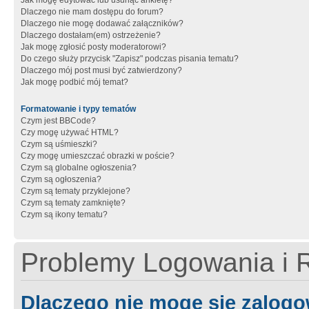
Jak mogę edytować lub usunąć ankietę?
Dlaczego nie mam dostępu do forum?
Dlaczego nie mogę dodawać załączników?
Dlaczego dostałam(em) ostrzeżenie?
Jak mogę zgłosić posty moderatorowi?
Do czego służy przycisk "Zapisz" podczas pisania tematu?
Dlaczego mój post musi być zatwierdzony?
Jak mogę podbić mój temat?
Formatowanie i typy tematów
Czym jest BBCode?
Czy mogę używać HTML?
Czym są uśmieszki?
Czy mogę umieszczać obrazki w poście?
Czym są globalne ogłoszenia?
Czym są ogłoszenia?
Czym są tematy przyklejone?
Czym są tematy zamknięte?
Czym są ikony tematu?
Problemy Logowania i R
Dlaczego nie mogę się zalog