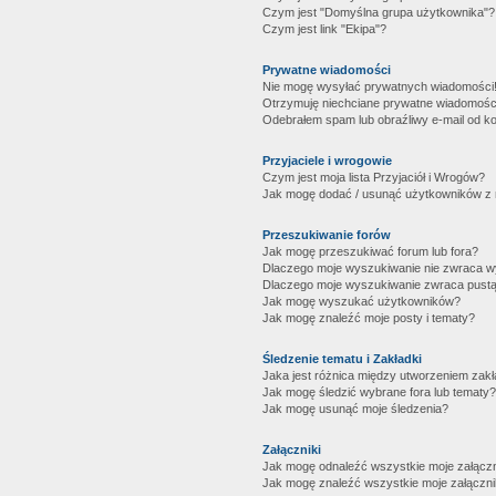
Czym jest "Domyślna grupa użytkownika"?
Czym jest link "Ekipa"?
Prywatne wiadomości
Nie mogę wysyłać prywatnych wiadomości
Otrzymuję niechciane prywatne wiadomośc
Odebrałem spam lub obraźliwy e-mail od ko
Przyjaciele i wrogowie
Czym jest moja lista Przyjaciół i Wrogów?
Jak mogę dodać / usunąć użytkowników z mo
Przeszukiwanie forów
Jak mogę przeszukiwać forum lub fora?
Dlaczego moje wyszukiwanie nie zwraca 
Dlaczego moje wyszukiwanie zwraca pustą
Jak mogę wyszukać użytkowników?
Jak mogę znaleźć moje posty i tematy?
Śledzenie tematu i Zakładki
Jaka jest różnica między utworzeniem zakł
Jak mogę śledzić wybrane fora lub tematy?
Jak mogę usunąć moje śledzenia?
Załączniki
Jak mogę odnaleźć wszystkie moje załączn
Jak mogę znaleźć wszystkie moje załączni