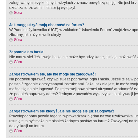
zalogowanym przy kolejnych wizytach zaznacz powyższą opcję. Nie jest to zal
oznacza to, że administrator ją wyłączył.
Góra
Jak mogę ukryć moją obecność na forum?
W Panelu użytkownika (UCP) w zakładce “Ustawienia Forum” znajdziesz opcję 
zliczany jako użytkownik ukryty.
Góra
Zapomniałem hasła!
Nie martw się! Jeśli twoje hasło nie może byc odzyskane, istnieje możliwość z
Góra
Zarejestrowałem się, ale nie mogę się zalogować!
Na początku sprawdź, czy wpisujesz poprawny login i hasło. Jeżeli te są w 
postąpić zgodnie z otrzymanymi instrukcjami. Jeżeli tak nie jest, to może 
można się na nie logować. Po rejestracji powinieneś otrzymać wiadomość czy 
że podałeś poprawny adres? Jednym z powodów wykorzystania aktywacji je
Góra
Zarejestrowałem się kiedyś, ale nie mogę się już zalogować!
Prawdopodobny powód tego to: wprowadzasz błędna nazwę użytkownika lub hasł
usunięte to być może nie pisałeś żadnych postów na forum? Zazwyczaj na fo
do dyskusji na forum.
Góra