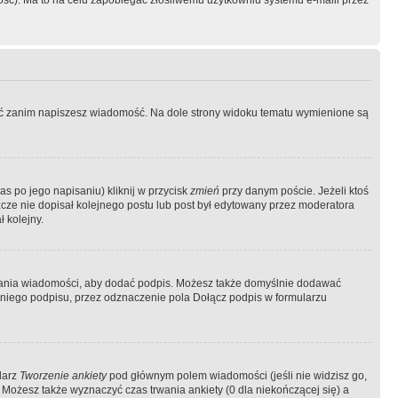
ość). Ma to na celu zapobiegać złośliwemu użytkowniu systemu e-maili przez
ować zanim napiszesz wiadomość. Na dole strony widoku tematu wymienione są
as po jego napisaniu) kliknij w przycisk
zmień
przy danym poście. Jeżeli ktoś
szcze nie dopisał kolejnego postu lub post był edytowany przez moderatora
 kolejny.
łania wiadomości, aby dodać podpis. Możesz także domyślnie dodawać
niego podpisu, przez odznaczenie pola Dołącz podpis w formularzu
larz
Tworzenie ankiety
pod głównym polem wiadomości (jeśli nie widzisz go,
 Możesz także wyznaczyć czas trwania ankiety (0 dla niekończącej się) a