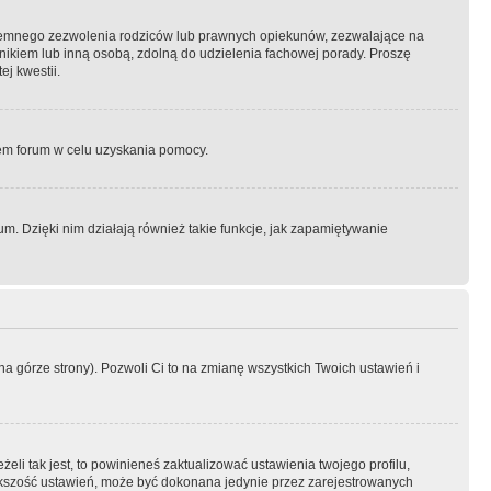
semnego zezwolenia rodziców lub prawnych opiekunów, zezwalające na
awnikiem lub inną osobą, zdolną do udzielenia fachowej porady. Proszę
j kwestii.
orem forum w celu uzyskania pomocy.
. Dzięki nim działają również takie funkcje, jak zapamiętywanie
a górze strony). Pozwoli Ci to na zmianę wszystkich Twoich ustawień i
li tak jest, to powinieneś zaktualizować ustawienia twojego profilu,
większość ustawień, może być dokonana jedynie przez zarejestrowanych