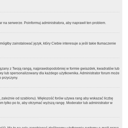
r na serwerze. Poinformuj administratora, aby naprawił ten problem.
ógłby zainstalować język, który Ciebie interesuje a jeśli takie tłumaczenie
iązany z Twoją rangą, najprawdopodobniej w formie gwiazdek, kwadratów lub
atowy lub spersonalizowany dla każdego użytkownika. Administrator forum może
o przyczyny.
, zależnie od szablonu). Większość forów używa rang aby wskazać liczbę
um tylko po to, aby otrzymać wyższą rangę. Moderator lub administrator w