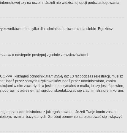
ternetowej czy na uczelni. Jeżeli nie widzisz tej opcji podczas logowania
tkowników online tylko dla administratorów oraz dla siebie. Będziesz
 hasła
a następnie postępuj zgodnie ze wskazówkami.
e COPPA i kliknąłeś odnośnik
Mam mniej niż 13 lat
podczas rejestracji, musisz
kont, bądź przez samych użytkowników, bądź przez administratora, zanim
cjami w nim zawartymi, a jeśli nie otrzymałeś e-maila, to czy jesteś pewien,
ś poprawmy adres e-mail spróbuj skontaktować się z administratorem Forum.
ięte przez administratora z jakiegoś powodu. Jeżeli Twoje konto zostało
iejszyć rozmiar bazy danych. Spróbuj ponownie zarejestrować się i włączyć