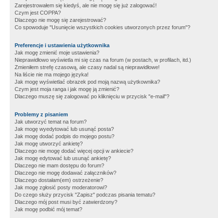
Zarejestrowałem się kiedyś, ale nie mogę się już zalogować!
Czym jest COPPA?
Dlaczego nie mogę się zarejestrować?
Co spowoduje "Usunięcie wszystkich cookies utworzonych przez forum"?
Preferencje i ustawienia użytkownika
Jak mogę zmienić moje ustawienia?
Nieprawidłowo wyświetla mi się czas na forum (w postach, w profilach, itd.)
Zmieniłem strefę czasową, ale czasy nadal są nieprawidłowe!
Na liście nie ma mojego języka!
Jak mogę wyświetlać obrazek pod moją nazwą użytkownika?
Czym jest moja ranga i jak mogę ją zmienić?
Dlaczego muszę się zalogować po kliknięciu w przycisk "e-mail"?
Problemy z pisaniem
Jak utworzyć temat na forum?
Jak mogę wyedytować lub usunąć posta?
Jak mogę dodać podpis do mojego postu?
Jak mogę utworzyć ankietę?
Dlaczego nie mogę dodać więcej opcji w ankiecie?
Jak mogę edytować lub usunąć ankietę?
Dlaczego nie mam dostępu do forum?
Dlaczego nie mogę dodawać załączników?
Dlaczego dostałam(em) ostrzeżenie?
Jak mogę zgłosić posty moderatorowi?
Do czego służy przycisk "Zapisz" podczas pisania tematu?
Dlaczego mój post musi być zatwierdzony?
Jak mogę podbić mój temat?