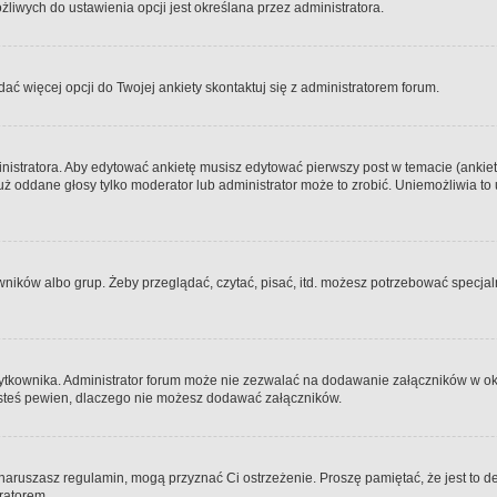
iwych do ustawienia opcji jest określana przez administratora.
dać więcej opcji do Twojej ankiety skontaktuj się z administratorem forum.
nistratora. Aby edytować ankietę musisz edytować pierwszy post w temacie (ankieta
y już oddane głosy tylko moderator lub administrator może to zrobić. Uniemożliwia
ków albo grup. Żeby przeglądać, czytać, pisać, itd. możesz potrzebować specjalny
ytkownika. Administrator forum może nie zezwalać na dodawanie załączników w o
 jesteś pewien, dlaczego nie możesz dodawać załączników.
e naruszasz regulamin, mogą przyznać Ci ostrzeżenie. Proszę pamiętać, że jest to d
tratorem.