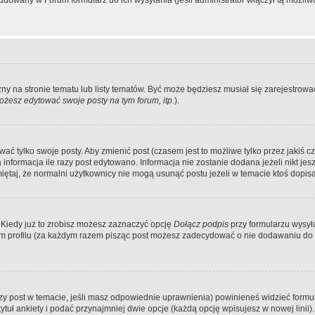
dowany w Forum formularz do ich wysyłania (jeśli administrator włączył tą możliw
zny na stronie tematu lub listy tematów. Być może będziesz musiał się zarejestr
żesz edytować swoje posty na tym forum, itp.
).
 tylko swoje posty. Aby zmienić post (czasem jest to możliwe tylko przez jakiś cz
informacja ile razy post edytowano. Informacja nie zostanie dodana jeżeli nikt je
iętaj, że normalni użytkownicy nie mogą usunąć postu jeżeli w temacie ktoś dopisał
 Kiedy już to zrobisz możesz zaznaczyć opcję
Dołącz podpis
przy formularzu wysy
m profilu (za każdym razem pisząc post możesz zadecydować o nie dodawaniu do 
wszy post w temacie, jeśli masz odpowiednie uprawnienia) powinieneś widzieć formu
uł ankiety i podać przynajmniej dwie opcje (każdą opcję wpisujesz w nowej linii).