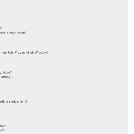
!
i!
goś z tego forum!
jej listy Przyjaciół lub Wrogów?
wyników?
 stronę!?
adki a śledzeniem?
iki?
ki?