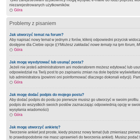
Tylko zarejestrowani użytkownicy mogą wysyłać e-maile do ludzi poprzez wbu
niezarejestrowanych użytkowników.
Góra
Problemy z pisaniem
Jak utworzyć temat na forum?
Aby napisać nowy temat w jednym z forów, kliknij odpowiedni przycisk widoc
dostępne dla Ciebie opcje ((
YMożesz zakładać nowe tematy na tym forum, Mo
Góra
Jak mogę wyedytować lub usunąć posta?
Jeżeli nie jesteś administratorem ani moderatorem możesz edytować lub usuwać
odpowiedział na Twój post to po zapisaniu zmian na dole będzie wyświetlana 
lub administratora (powinni oni poinformować dlaczego dokonali edycji). Pam
Góra
Jak mogę dodać podpis do mojego postu?
Aby dodać podpis do postu po pierwsze musisz go utworzyć w swoim profilu.
podpis do wszystkich swoich postów zaznaczając odpowiednią opcję w swoi
wysyłania wiadomości)
Góra
Jak mogę utworzyć ankietę?
Tworzenie ankiet jest proste, kiedy piszesz nowy temat (lub zmieniasz pier
to prawdopodobnie nie masz uprawnień do tworzenia ankiet). Musisz podać tyt