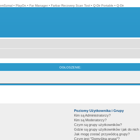
emSzmal
•
PlayOn
•
Far Manager
•
Farbar Recovery Scan Tool
•
Q-Dir Portable
•
Q-Dir
OGŁOSZENIE:
Poziomy Użytkownika i Grupy
Kim są Administratorzy?
Kim są Moderatorzy?
Czym są grupy użytkowników?
Gdzie są grupy użytkowników i jak do nic
Jak mogę zostać przywódcą grupy?
Czym jest "Domyślna grupa"?