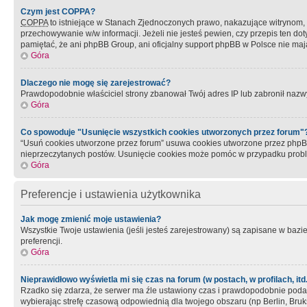
Czym jest COPPA?
COPPA
to istniejące w Stanach Zjednoczonych prawo, nakazujące witrynom
przechowywanie w/w informacji. Jeżeli nie jesteś pewien, czy przepis ten dot
pamiętać, że ani phpBB Group, ani oficjalny support phpBB w Polsce nie mają
Góra
Dlaczego nie mogę się zarejestrować?
Prawdopodobnie właściciel strony zbanował Twój adres IP lub zabronił nazwy 
Góra
Co spowoduje "Usunięcie wszystkich cookies utworzonych przez forum"
“Usuń cookies utworzone przez forum” usuwa cookies utworzone przez phpBB3
nieprzeczytanych postów. Usunięcie cookies może pomóc w przypadku pro
Góra
Preferencje i ustawienia użytkownika
Jak mogę zmienić moje ustawienia?
Wszystkie Twoje ustawienia (jeśli jesteś zarejestrowany) są zapisane w bazie 
preferencji.
Góra
Nieprawidłowo wyświetla mi się czas na forum (w postach, w profilach, itd.
Rzadko się zdarza, że serwer ma źle ustawiony czas i prawdopodobnie podane 
wybierając strefę czasową odpowiednią dla twojego obszaru (np Berlin, Bruk