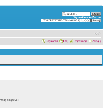
Wyszukiwarka Forum
Regulamin
FAQ
Rejestracja
Zaloguj
h mogę dołączyć?