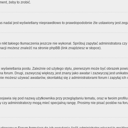
ment, żeby to zrobić.
zas nadal jest wyświetlany nieprawdłowo to prawdopodobnie źle ustawiony jest zega
ikt takiego tłumaczenia jeszcze nie wykonał. Spróbuj zapytać administratora czy m
acji możesz znaleźć na stronie phpBB (link znajdziesz w stopce).
 wyświetlania postu. Zależnie od użytego stylu, pierwszym może być obrazek pow
 na forum. Drugi, zazwyczaj większy, jest znany jako awatar i zazwyczaj jest unik
ie możesz używać awatarów, skontaktuj się z administratorami forum i zapytaj ich 
pojawia się pod nazwą użytkownika przy przeglądaniu tematu, oraz w twoim profilu
zy czy administratorzy mogą mieć specjalną rangę. Prosimy nie pisać postów na for