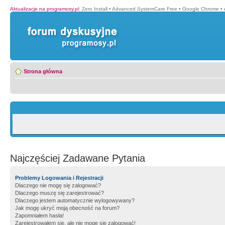
Aktualizacje na programosy.pl
:
Zero Install
•
Advanced SystemCare Free
•
Google Chrome
•
Strona główna
Najczęściej Zadawane Pytania
Problemy Logowania i Rejestracji
Dlaczego nie mogę się zalogować?
Dlaczego muszę się zarejestrować?
Dlaczego jestem automatycznie wylogowywany?
Jak mogę ukryć moją obecność na forum?
Zapomniałem hasła!
Zarejestrowałem się, ale nie mogę się zalogować!