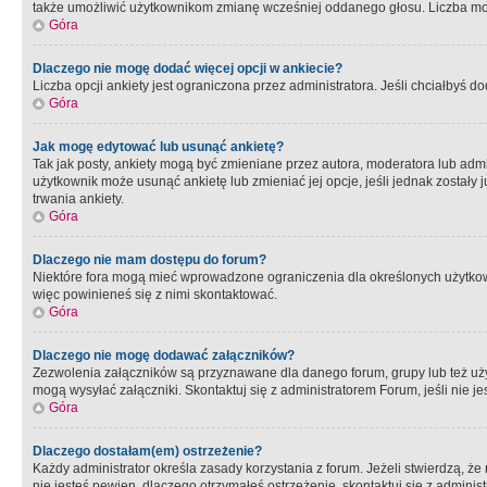
także umożliwić użytkownikom zmianę wcześniej oddanego głosu. Liczba możl
Góra
Dlaczego nie mogę dodać więcej opcji w ankiecie?
Liczba opcji ankiety jest ograniczona przez administratora. Jeśli chciałbyś do
Góra
Jak mogę edytować lub usunąć ankietę?
Tak jak posty, ankiety mogą być zmieniane przez autora, moderatora lub admi
użytkownik może usunąć ankietę lub zmieniać jej opcje, jeśli jednak został
trwania ankiety.
Góra
Dlaczego nie mam dostępu do forum?
Niektóre fora mogą mieć wprowadzone ograniczenia dla określonych użytkowni
więc powinieneś się z nimi skontaktować.
Góra
Dlaczego nie mogę dodawać załączników?
Zezwolenia załączników są przyznawane dla danego forum, grupy lub też uż
mogą wysyłać załączniki. Skontaktuj się z administratorem Forum, jeśli nie
Góra
Dlaczego dostałam(em) ostrzeżenie?
Każdy administrator określa zasady korzystania z forum. Jeżeli stwierdzą, ż
nie jesteś pewien, dlaczego otrzymałeś ostrzeżenie, skontaktuj sie z adminis