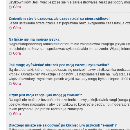
użytkowników. Jeśli więc jeszcze się nie zarejestrowałeś, teraz jest dobry mo
Góra
Zmieniłem strefę czasową, ale czasy nadal są nieprawidłowe!
Jeżeli ustawiona strefa czasu jest poprawna oraz uwzględnia czas letni, a c
Góra
Na liście nie ma mojego języka!
Najprawdopodobniej administrator forum nie zainstalował Twojego języka lub n
nie istnieje możesz sam spróbować wykonać takie tłumaczenie. Więcej inform
Góra
Jak mogę wyświetlać obrazek pod moją nazwą użytkownika?
Są dwa obrazki, które mogą pokazać się poniżej nazwy użytkownika podczas
kropek. Obrazek ten wskazuje ile postów już napisałeś/aś lub na Twój status
włączać awatary i wybierać sposób w jaki awatary mogą być dostępne. Jeśli n
Góra
Czym jest moja ranga i jak mogę ją zmienić?
Na ogół nie możesz bezpośrednio zmienić nazwy jakiejkolwiek rangi (ranga 
postów, które napisałeś, i aby identyfikować konkretne osoby, np. moderator
takim przypadku po prostu ręcznie ją zmniejszy.
Góra
Dlaczego muszę się zalogować po kliknięciu w przycisk "e-mail"?