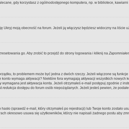
ecane, gdy korzystasz z ogólnodostępnego komputera, np. w bibliotece, kawiarni in
Ukryj moją obecność na forum. Jeżeli ją włączysz będziesz widoczny na liście uży
resetowania go. Aby zrobić to przejdź do strony logowania i kliknij na
Zapomniałem
porządku, to problemem może być jedna z dwóch rzeczy. Jeżeli włączone są funkcj
twoje konto wymaga aktywacji? Niektóre fora wymagają aktywacji wszystkich nowych 
wymagana jest aktywacja konta. Jeżeli otrzymałeś e-mail postępuj zgodnie z instruk
st
redukcja
dostępu do forum osób niepożądanych. Jeżeli jesteś pewien, że podałe
o (sprawdź e-mail, który otrzymałeś po rejestracji) lub Twoje konto zostało usun
rach okresowo usuwa się użytkowników, którzy nie napisali żadnego postu aby zmn