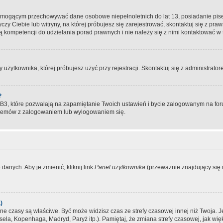
, mogącym przechowywać dane osobowe niepełnoletnich do lat 13, posiadanie pi
yczy Ciebie lub witryny, na której próbujesz się zarejestrować, skontaktuj się z pr
 kompetencji do udzielania porad prawnych i nie należy się z nimi kontaktować w te
użytkownika, której próbujesz użyć przy rejestracji. Skontaktuj się z administrat
?
, które pozwalają na zapamiętanie Twoich ustawień i bycie zalogowanym na forum
blemów z zalogowaniem lub wylogowaniem się.
danych. Aby je zmienić, kliknij link
Panel użytkownika
(przeważnie znajdujący się n
)
czasy są właściwe. Być może widzisz czas ze strefy czasowej innej niż Twoja. Jeże
sela, Kopenhaga, Madryd, Paryż itp.). Pamiętaj, że zmiana strefy czasowej, jak 