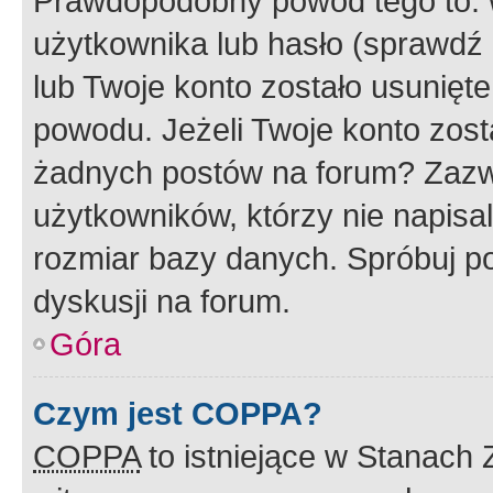
Prawdopodobny powód tego to:
użytkownika lub hasło (sprawdź e
lub Twoje konto zostało usunięte
powodu. Jeżeli Twoje konto zost
żadnych postów na forum? Zazw
użytkowników, którzy nie napisa
rozmiar bazy danych. Spróbuj po
dyskusji na forum.
Góra
Czym jest COPPA?
COPPA
to istniejące w Stanach