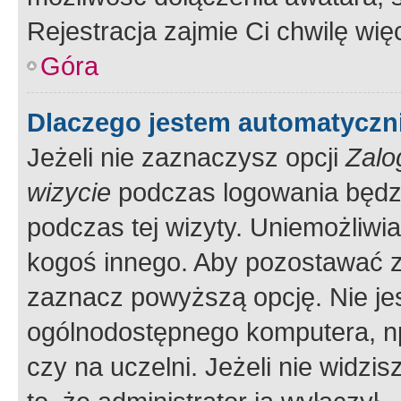
Rejestracja zajmie Ci chwilę wi
Góra
Dlaczego jestem automatycz
Jeżeli nie zaznaczysz opcji
Zalo
wizycie
podczas logowania będzi
podczas tej wizyty. Uniemożliwi
kogoś innego. Aby pozostawać 
zaznacz powyższą opcję. Nie jes
ogólnodostępnego komputera, np.
czy na uczelni. Jeżeli nie widzi