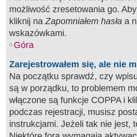
możliwość zresetowania go. Aby 
kliknij na
Zapomniałem hasła
a n
wskazówkami.
Góra
Zarejestrowałem się, ale nie 
Na początku sprawdź, czy wpisuj
są w porządku, to problemem mo
włączone są funkcje COPPA i kl
podczas rejestracji, musisz pos
instrukcjami. Jeżeli tak nie jes
Niektóre fora wymagają aktywac