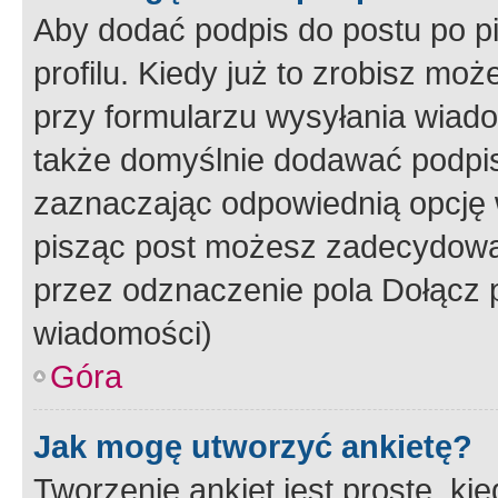
Aby dodać podpis do postu po 
profilu. Kiedy już to zrobisz m
przy formularzu wysyłania wiad
także domyślnie dodawać podpi
zaznaczając odpowiednią opcję 
pisząc post możesz zadecydowa
przez odznaczenie pola Dołącz 
wiadomości)
Góra
Jak mogę utworzyć ankietę?
Tworzenie ankiet jest proste, ki