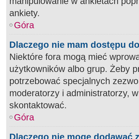
manipulowanie w ankietach popr
ankiety.
Góra
Dlaczego nie mam dostępu d
Niektóre fora mogą mieć wprowa
użytkowników albo grup. Żeby pr
potrzebować specjalnych zezwole
moderatorzy i administratorzy, w
skontaktować.
Góra
Dlaczego nie mogę dodawać 