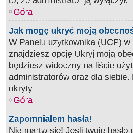
to, że administrator ją wyłączył.
Góra
Jak mogę ukryć moją obecno
W Panelu użytkownika (UCP) w 
znajdziesz opcję Ukryj moją obe
będziesz widoczny na liście użyt
administratorów oraz dla siebie.
ukryty.
Góra
Zapomniałem hasła!
Nie martw się! Jeśli twoje hasło