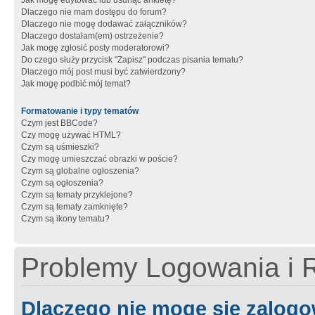
Jak mogę edytować lub usunąć ankietę?
Dlaczego nie mam dostępu do forum?
Dlaczego nie mogę dodawać załączników?
Dlaczego dostałam(em) ostrzeżenie?
Jak mogę zgłosić posty moderatorowi?
Do czego służy przycisk "Zapisz" podczas pisania tematu?
Dlaczego mój post musi być zatwierdzony?
Jak mogę podbić mój temat?
Formatowanie i typy tematów
Czym jest BBCode?
Czy mogę używać HTML?
Czym są uśmieszki?
Czy mogę umieszczać obrazki w poście?
Czym są globalne ogłoszenia?
Czym są ogłoszenia?
Czym są tematy przyklejone?
Czym są tematy zamknięte?
Czym są ikony tematu?
Problemy Logowania i R
Dlaczego nie mogę się zalog