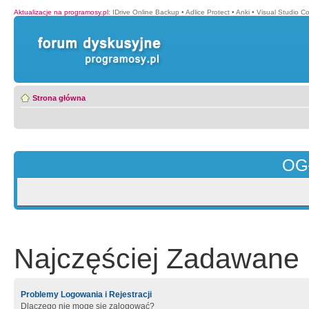
Aktualizacje na programosy.pl
:
IDrive Online Backup
•
Adlice Protect
•
Anki
•
Visual Studio C
Strona główna
OG
Najczęściej Zadawane 
Problemy Logowania i Rejestracji
Dlaczego nie mogę się zalogować?