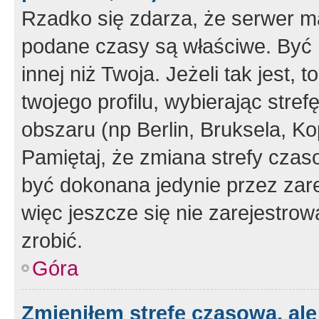
Rzadko się zdarza, że serwer m
podane czasy są właściwe. Być 
innej niż Twoja. Jeżeli tak jest,
twojego profilu, wybierając str
obszaru (np Berlin, Bruksela, Ko
Pamiętaj, że zmiana strefy czas
być dokonana jedynie przez zar
więc jeszcze się nie zarejestrow
zrobić.
Góra
Zmieniłem strefę czasową, ale