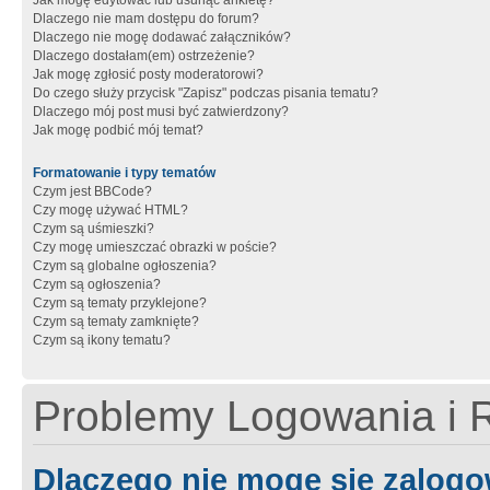
Jak mogę edytować lub usunąć ankietę?
Dlaczego nie mam dostępu do forum?
Dlaczego nie mogę dodawać załączników?
Dlaczego dostałam(em) ostrzeżenie?
Jak mogę zgłosić posty moderatorowi?
Do czego służy przycisk "Zapisz" podczas pisania tematu?
Dlaczego mój post musi być zatwierdzony?
Jak mogę podbić mój temat?
Formatowanie i typy tematów
Czym jest BBCode?
Czy mogę używać HTML?
Czym są uśmieszki?
Czy mogę umieszczać obrazki w poście?
Czym są globalne ogłoszenia?
Czym są ogłoszenia?
Czym są tematy przyklejone?
Czym są tematy zamknięte?
Czym są ikony tematu?
Problemy Logowania i R
Dlaczego nie mogę się zalog