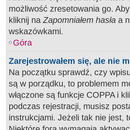
możliwość zresetowania go. Aby 
kliknij na
Zapomniałem hasła
a n
wskazówkami.
Góra
Zarejestrowałem się, ale nie 
Na początku sprawdź, czy wpisuj
są w porządku, to problemem mo
włączone są funkcje COPPA i kl
podczas rejestracji, musisz pos
instrukcjami. Jeżeli tak nie jes
Niektóre fora wymagają aktywac