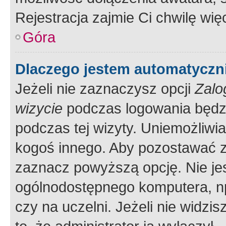
Rejestracja zajmie Ci chwilę wi
Góra
Dlaczego jestem automatycz
Jeżeli nie zaznaczysz opcji
Zalo
wizycie
podczas logowania będzi
podczas tej wizyty. Uniemożliwi
kogoś innego. Aby pozostawać 
zaznacz powyższą opcję. Nie jes
ogólnodostępnego komputera, np.
czy na uczelni. Jeżeli nie widzi