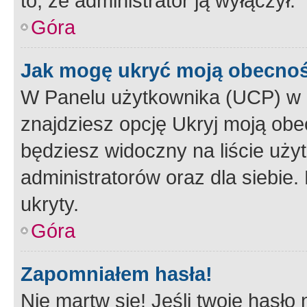
to, że administrator ją wyłączył.
Góra
Jak mogę ukryć moją obecno
W Panelu użytkownika (UCP) w 
znajdziesz opcję Ukryj moją obe
będziesz widoczny na liście użyt
administratorów oraz dla siebie.
ukryty.
Góra
Zapomniałem hasła!
Nie martw się! Jeśli twoje hasło