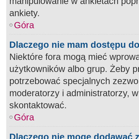
manipulowanie w ankietach popr
ankiety.
Góra
Dlaczego nie mam dostępu d
Niektóre fora mogą mieć wprowa
użytkowników albo grup. Żeby pr
potrzebować specjalnych zezwole
moderatorzy i administratorzy, w
skontaktować.
Góra
Dlaczego nie mogę dodawać 