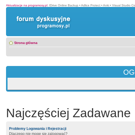
Aktualizacje na programosy.pl
:
IDrive Online Backup
•
Adlice Protect
•
Anki
•
Visual Studio C
Strona główna
OG
Najczęściej Zadawane 
Problemy Logowania i Rejestracji
Dlaczego nie mogę się zalogować?