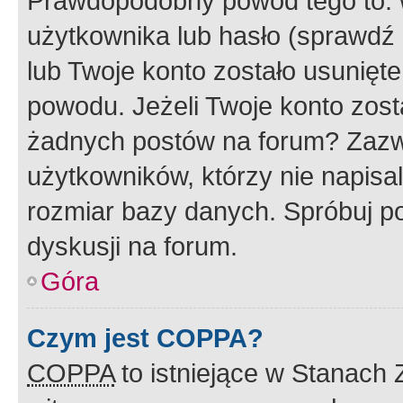
Prawdopodobny powód tego to:
użytkownika lub hasło (sprawdź e
lub Twoje konto zostało usunięte
powodu. Jeżeli Twoje konto zost
żadnych postów na forum? Zazw
użytkowników, którzy nie napisa
rozmiar bazy danych. Spróbuj po
dyskusji na forum.
Góra
Czym jest COPPA?
COPPA
to istniejące w Stanach