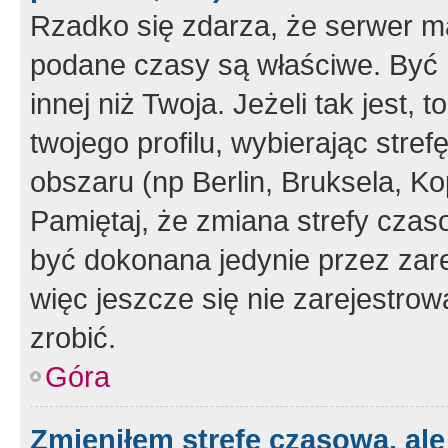
Rzadko się zdarza, że serwer m
podane czasy są właściwe. Być 
innej niż Twoja. Jeżeli tak jest,
twojego profilu, wybierając str
obszaru (np Berlin, Bruksela, Ko
Pamiętaj, że zmiana strefy czas
być dokonana jedynie przez zar
więc jeszcze się nie zarejestrow
zrobić.
Góra
Zmieniłem strefę czasową, ale