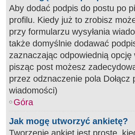
Aby dodać podpis do postu po 
profilu. Kiedy już to zrobisz m
przy formularzu wysyłania wiad
także domyślnie dodawać podpi
zaznaczając odpowiednią opcję 
pisząc post możesz zadecydowa
przez odznaczenie pola Dołącz 
wiadomości)
Góra
Jak mogę utworzyć ankietę?
Tworzenie ankiet jest proste, ki