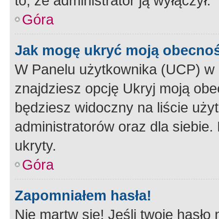
to, że administrator ją wyłączył.
Góra
Jak mogę ukryć moją obecno
W Panelu użytkownika (UCP) w 
znajdziesz opcję Ukryj moją obe
będziesz widoczny na liście użyt
administratorów oraz dla siebie.
ukryty.
Góra
Zapomniałem hasła!
Nie martw się! Jeśli twoje hasło