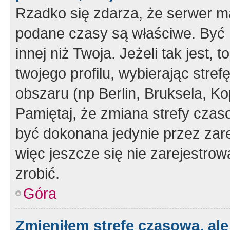
Rzadko się zdarza, że serwer m
podane czasy są właściwe. Być 
innej niż Twoja. Jeżeli tak jest,
twojego profilu, wybierając str
obszaru (np Berlin, Bruksela, Ko
Pamiętaj, że zmiana strefy czas
być dokonana jedynie przez zar
więc jeszcze się nie zarejestrow
zrobić.
Góra
Zmieniłem strefę czasową, ale