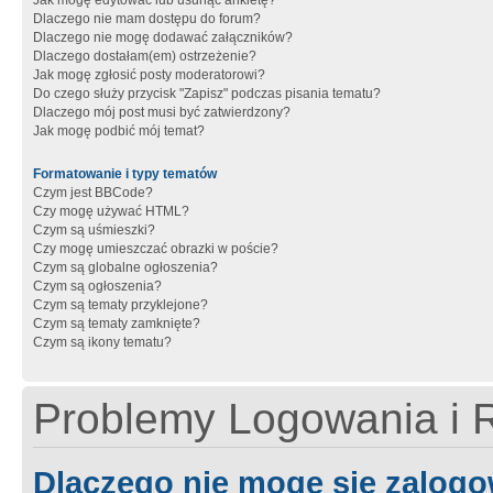
Jak mogę edytować lub usunąć ankietę?
Dlaczego nie mam dostępu do forum?
Dlaczego nie mogę dodawać załączników?
Dlaczego dostałam(em) ostrzeżenie?
Jak mogę zgłosić posty moderatorowi?
Do czego służy przycisk "Zapisz" podczas pisania tematu?
Dlaczego mój post musi być zatwierdzony?
Jak mogę podbić mój temat?
Formatowanie i typy tematów
Czym jest BBCode?
Czy mogę używać HTML?
Czym są uśmieszki?
Czy mogę umieszczać obrazki w poście?
Czym są globalne ogłoszenia?
Czym są ogłoszenia?
Czym są tematy przyklejone?
Czym są tematy zamknięte?
Czym są ikony tematu?
Problemy Logowania i R
Dlaczego nie mogę się zalog