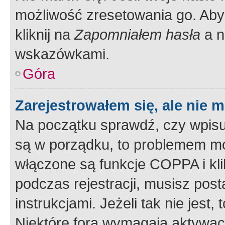
możliwość zresetowania go. Aby 
kliknij na
Zapomniałem hasła
a n
wskazówkami.
Góra
Zarejestrowałem się, ale nie 
Na początku sprawdź, czy wpisuj
są w porządku, to problemem mo
włączone są funkcje COPPA i kl
podczas rejestracji, musisz pos
instrukcjami. Jeżeli tak nie jes
Niektóre fora wymagają aktywac