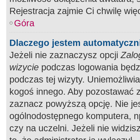
Rejestracja zajmie Ci chwilę wi
Góra
Dlaczego jestem automatycz
Jeżeli nie zaznaczysz opcji
Zalo
wizycie
podczas logowania będzi
podczas tej wizyty. Uniemożliwi
kogoś innego. Aby pozostawać 
zaznacz powyższą opcję. Nie jes
ogólnodostępnego komputera, np.
czy na uczelni. Jeżeli nie widzi