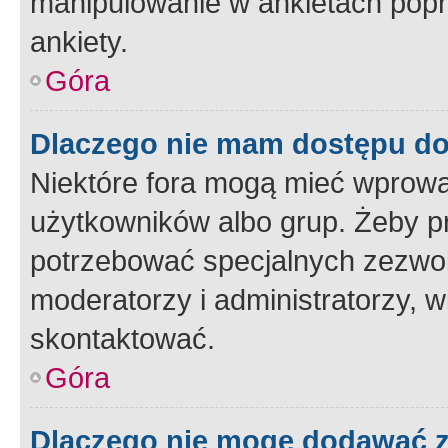
manipulowanie w ankietach popr
ankiety.
Góra
Dlaczego nie mam dostępu d
Niektóre fora mogą mieć wprowa
użytkowników albo grup. Żeby pr
potrzebować specjalnych zezwole
moderatorzy i administratorzy, w
skontaktować.
Góra
Dlaczego nie mogę dodawać 