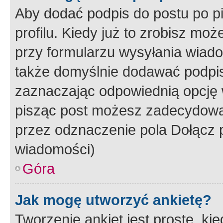
Aby dodać podpis do postu po 
profilu. Kiedy już to zrobisz m
przy formularzu wysyłania wiad
także domyślnie dodawać podpi
zaznaczając odpowiednią opcję 
pisząc post możesz zadecydowa
przez odznaczenie pola Dołącz 
wiadomości)
Góra
Jak mogę utworzyć ankietę?
Tworzenie ankiet jest proste, ki