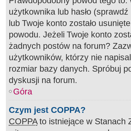
Prawdopodobny powód tego to:
użytkownika lub hasło (sprawdź e
lub Twoje konto zostało usunięte
powodu. Jeżeli Twoje konto zost
żadnych postów na forum? Zazw
użytkowników, którzy nie napisa
rozmiar bazy danych. Spróbuj po
dyskusji na forum.
Góra
Czym jest COPPA?
COPPA
to istniejące w Stanach