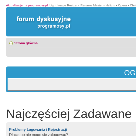
Aktualizacje na programosy.pl
:
Light Image Resizer
•
Rename Master
•
Helium
•
Opera
•
Chr
Strona główna
OG
Najczęściej Zadawane 
Problemy Logowania i Rejestracji
Dlaczego nie mogę się zalogować?