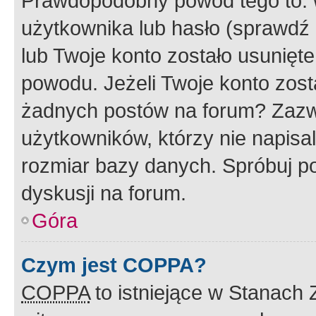
Prawdopodobny powód tego to:
użytkownika lub hasło (sprawdź e
lub Twoje konto zostało usunięte
powodu. Jeżeli Twoje konto zost
żadnych postów na forum? Zazw
użytkowników, którzy nie napisa
rozmiar bazy danych. Spróbuj po
dyskusji na forum.
Góra
Czym jest COPPA?
COPPA
to istniejące w Stanach