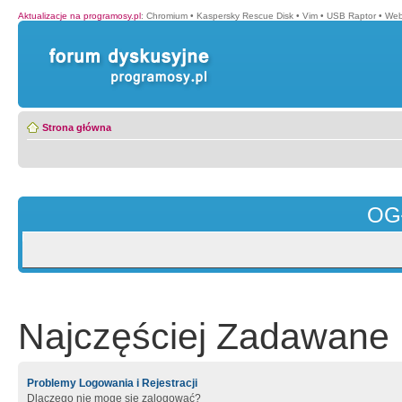
Aktualizacje na programosy.pl
:
Chromium
•
Kaspersky Rescue Disk
•
Vim
•
USB Raptor
•
Web
Strona główna
OG
Najczęściej Zadawane 
Problemy Logowania i Rejestracji
Dlaczego nie mogę się zalogować?