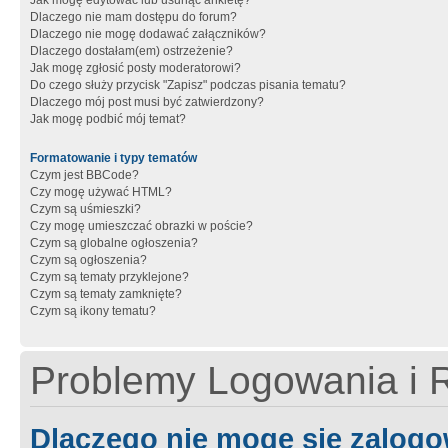
Jak mogę edytować lub usunąć ankietę?
Dlaczego nie mam dostępu do forum?
Dlaczego nie mogę dodawać załączników?
Dlaczego dostałam(em) ostrzeżenie?
Jak mogę zgłosić posty moderatorowi?
Do czego służy przycisk "Zapisz" podczas pisania tematu?
Dlaczego mój post musi być zatwierdzony?
Jak mogę podbić mój temat?
Formatowanie i typy tematów
Czym jest BBCode?
Czy mogę używać HTML?
Czym są uśmieszki?
Czy mogę umieszczać obrazki w poście?
Czym są globalne ogłoszenia?
Czym są ogłoszenia?
Czym są tematy przyklejone?
Czym są tematy zamknięte?
Czym są ikony tematu?
Problemy Logowania i R
Dlaczego nie mogę się zalog