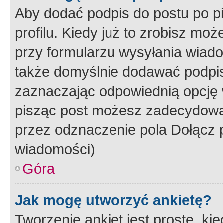
Aby dodać podpis do postu po 
profilu. Kiedy już to zrobisz m
przy formularzu wysyłania wiad
także domyślnie dodawać podpi
zaznaczając odpowiednią opcję 
pisząc post możesz zadecydowa
przez odznaczenie pola Dołącz 
wiadomości)
Góra
Jak mogę utworzyć ankietę?
Tworzenie ankiet jest proste, ki