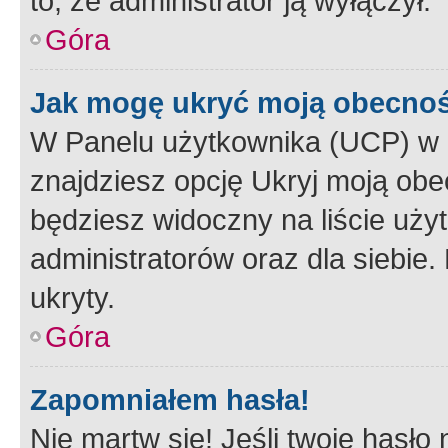
to, że administrator ją wyłączył.
Góra
Jak mogę ukryć moją obecno
W Panelu użytkownika (UCP) w 
znajdziesz opcję Ukryj moją obe
będziesz widoczny na liście użyt
administratorów oraz dla siebie.
ukryty.
Góra
Zapomniałem hasła!
Nie martw się! Jeśli twoje hasło