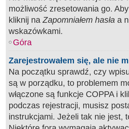
możliwość zresetowania go. Aby 
kliknij na
Zapomniałem hasła
a n
wskazówkami.
Góra
Zarejestrowałem się, ale nie 
Na początku sprawdź, czy wpisuj
są w porządku, to problemem mo
włączone są funkcje COPPA i kl
podczas rejestracji, musisz pos
instrukcjami. Jeżeli tak nie jes
Niektóre fora wymagają aktywac