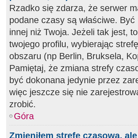
Rzadko się zdarza, że serwer m
podane czasy są właściwe. Być 
innej niż Twoja. Jeżeli tak jest,
twojego profilu, wybierając str
obszaru (np Berlin, Bruksela, Ko
Pamiętaj, że zmiana strefy czas
być dokonana jedynie przez zar
więc jeszcze się nie zarejestrow
zrobić.
Góra
Zmieniłem strefę czasową, ale