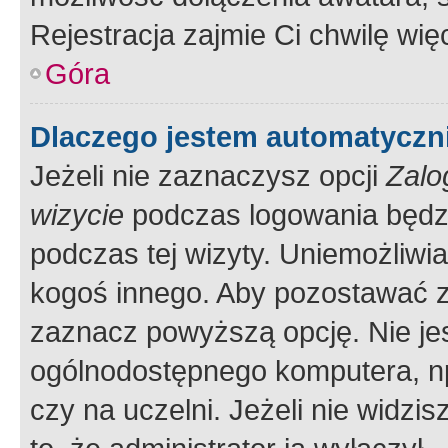
Rejestracja zajmie Ci chwilę wi
Góra
Dlaczego jestem automatycz
Jeżeli nie zaznaczysz opcji
Zalo
wizycie
podczas logowania będzi
podczas tej wizyty. Uniemożliwi
kogoś innego. Aby pozostawać 
zaznacz powyższą opcję. Nie jes
ogólnodostępnego komputera, np.
czy na uczelni. Jeżeli nie widzi