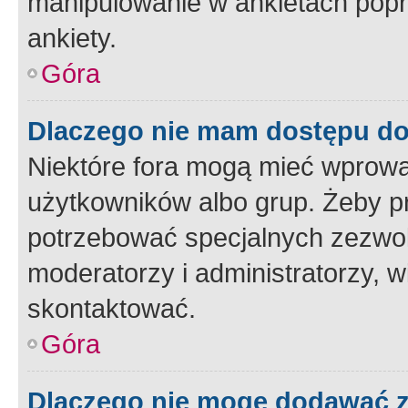
manipulowanie w ankietach popr
ankiety.
Góra
Dlaczego nie mam dostępu d
Niektóre fora mogą mieć wprowa
użytkowników albo grup. Żeby pr
potrzebować specjalnych zezwole
moderatorzy i administratorzy, w
skontaktować.
Góra
Dlaczego nie mogę dodawać 