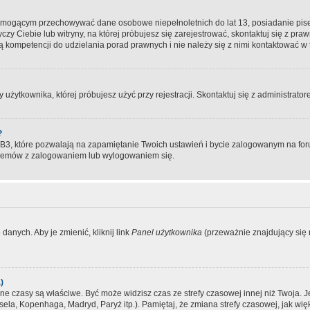
, mogącym przechowywać dane osobowe niepełnoletnich do lat 13, posiadanie pi
yczy Ciebie lub witryny, na której próbujesz się zarejestrować, skontaktuj się z pr
 kompetencji do udzielania porad prawnych i nie należy się z nimi kontaktować w te
użytkownika, której próbujesz użyć przy rejestracji. Skontaktuj się z administrat
?
, które pozwalają na zapamiętanie Twoich ustawień i bycie zalogowanym na forum
blemów z zalogowaniem lub wylogowaniem się.
danych. Aby je zmienić, kliknij link
Panel użytkownika
(przeważnie znajdujący się n
)
czasy są właściwe. Być może widzisz czas ze strefy czasowej innej niż Twoja. Jeże
sela, Kopenhaga, Madryd, Paryż itp.). Pamiętaj, że zmiana strefy czasowej, jak 