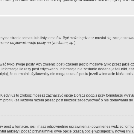
dowany w Forum formularz do ich wysyłania (jeśli administrator włączył tą możliw
zny na stronie tematu lub listy tematów. Być może będziesz musiał się zarejestr
żesz edytować swoje posty na tym forum, itp.
).
 tylko swoje posty. Aby zmienić post (czasem jest to możliwe tylko przez jakiś cz
informacja ile razy post edytowano. Informacja nie zostanie dodana jeżeli nikt je
iętaj, że normalni użytkownicy nie mogą usunąć postu jeżeli w temacie ktoś dopisał
 Kiedy już to zrobisz możesz zaznaczyć opcję
Dołącz podpis
przy formularzu wysy
m profilu (za każdym razem pisząc post możesz zadecydować o nie dodawaniu do 
wszy post w temacie, jeśli masz odpowiednie uprawnienia) powinieneś widzieć formu
uł ankiety i podać przynajmniej dwie opcje (każdą opcję wpisujesz w nowej linii).