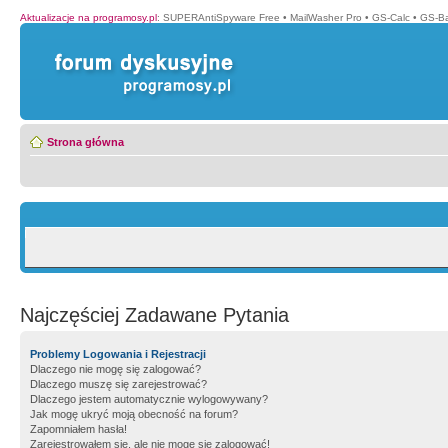
Aktualizacje na programosy.pl
:
SUPERAntiSpyware Free
•
MailWasher Pro
•
GS-Calc
•
GS-B
Strona główna
Najczęściej Zadawane Pytania
Problemy Logowania i Rejestracji
Dlaczego nie mogę się zalogować?
Dlaczego muszę się zarejestrować?
Dlaczego jestem automatycznie wylogowywany?
Jak mogę ukryć moją obecność na forum?
Zapomniałem hasła!
Zarejestrowałem się, ale nie mogę się zalogować!