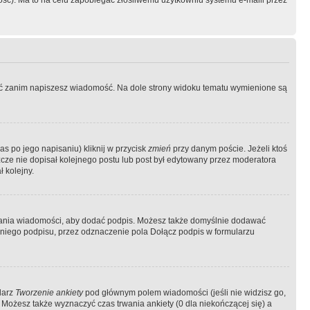
ość). Ma to na celu zapobiegać złośliwemu użytkowniu systemu e-maili przez
ować zanim napiszesz wiadomość. Na dole strony widoku tematu wymienione są
as po jego napisaniu) kliknij w przycisk
zmień
przy danym poście. Jeżeli ktoś
szcze nie dopisał kolejnego postu lub post był edytowany przez moderatora
 kolejny.
łania wiadomości, aby dodać podpis. Możesz także domyślnie dodawać
niego podpisu, przez odznaczenie pola Dołącz podpis w formularzu
larz
Tworzenie ankiety
pod głównym polem wiadomości (jeśli nie widzisz go,
 Możesz także wyznaczyć czas trwania ankiety (0 dla niekończącej się) a