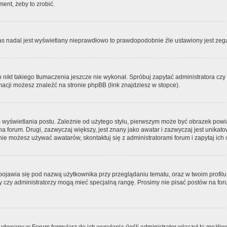
ment, żeby to zrobić.
zas nadal jest wyświetlany nieprawdłowo to prawdopodobnie źle ustawiony jest zega
ikt takiego tłumaczenia jeszcze nie wykonał. Spróbuj zapytać administratora czy m
acji możesz znaleźć na stronie phpBB (link znajdziesz w stopce).
 wyświetlania postu. Zależnie od użytego stylu, pierwszym może być obrazek pow
 na forum. Drugi, zazwyczaj większy, jest znany jako awatar i zazwyczaj jest unik
ie możesz używać awatarów, skontaktuj się z administratorami forum i zapytaj ich 
pojawia się pod nazwą użytkownika przy przeglądaniu tematu, oraz w twoim profilu
zy czy administratorzy mogą mieć specjalną rangę. Prosimy nie pisać postów na for