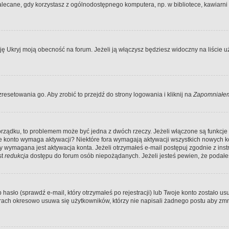
ecane, gdy korzystasz z ogólnodostępnego komputera, np. w bibliotece, kawiarni in
Ukryj moją obecność na forum. Jeżeli ją włączysz będziesz widoczny na liście uży
resetowania go. Aby zrobić to przejdź do strony logowania i kliknij na
Zapomniałem
porządku, to problemem może być jedna z dwóch rzeczy. Jeżeli włączone są funkcj
twoje konto wymaga aktywacji? Niektóre fora wymagają aktywacji wszystkich nowych 
wymagana jest aktywacja konta. Jeżeli otrzymałeś e-mail postępuj zgodnie z instruk
st
redukcja
dostępu do forum osób niepożądanych. Jeżeli jesteś pewien, że podałe
o (sprawdź e-mail, który otrzymałeś po rejestracji) lub Twoje konto zostało usun
rach okresowo usuwa się użytkowników, którzy nie napisali żadnego postu aby zmn