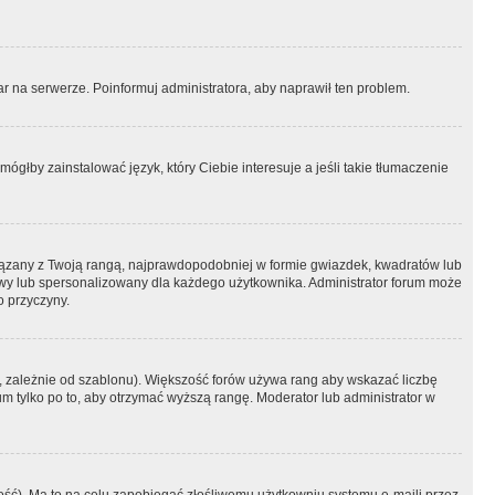
r na serwerze. Poinformuj administratora, aby naprawił ten problem.
ógłby zainstalować język, który Ciebie interesuje a jeśli takie tłumaczenie
iązany z Twoją rangą, najprawdopodobniej w formie gwiazdek, kwadratów lub
atowy lub spersonalizowany dla każdego użytkownika. Administrator forum może
o przyczyny.
, zależnie od szablonu). Większość forów używa rang aby wskazać liczbę
um tylko po to, aby otrzymać wyższą rangę. Moderator lub administrator w