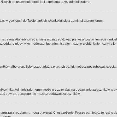
iwych do ustawienia opcji jest określana przez administratora.
dać więcej opcji do Twojej ankiety skontaktuj się z administratorem forum.
nistratora. Aby edytować ankietę musisz edytować pierwszy post w temacie (ankieta
y już oddane głosy tylko moderator lub administrator może to zrobić. Uniemożliwia
ków albo grup. Żeby przeglądać, czytać, pisać, itd. możesz potrzebować specjalny
ytkownika. Administrator forum może nie zezwalać na dodawanie załączników w o
 jesteś pewien, dlaczego nie możesz dodawać załączników.
e naruszasz regulamin, mogą przyznać Ci ostrzeżenie. Proszę pamiętać, że jest to d
tratorem.