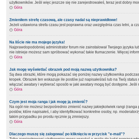
użytkowników. Jeśli więc jeszcze się nie zarejestrowałeś, teraz jest dobry mo
Góra
Zmieniłem strefę czasową, ale czasy nadal są nieprawidłowe!
Jeżeli ustawiona strefa czasu jest poprawna oraz uwzględnia czas letni, a c
Góra
Na liście nie ma mojego języka!
Najprawdopodobniej administrator forum nie zainstalował Twojego języka lub n
nie istnieje możesz sam spróbować wykonać takie tłumaczenie. Więcej inform
Góra
Jak mogę wyświetlać obrazek pod moją nazwą użytkownika?
Są dwa obrazki, które mogą pokazać się poniżej nazwy użytkownika podczas
kropek. Obrazek ten wskazuje ile postów już napisałeś/aś lub na Twój status
włączać awatary i wybierać sposób w jaki awatary mogą być dostępne. Jeśli n
Góra
Czym jest moja ranga i jak mogę ją zmienić?
Na ogół nie możesz bezpośrednio zmienić nazwy jakiejkolwiek rangi (ranga 
postów, które napisałeś, i aby identyfikować konkretne osoby, np. moderator
takim przypadku po prostu ręcznie ją zmniejszy.
Góra
Dlaczego muszę się zalogować po kliknięciu w przycisk "e-mail"?