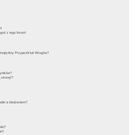
!
i!
goś z tego forum!
jej listy Przyjaciół lub Wrogów?
wyników?
 stronę!?
adki a śledzeniem?
iki?
ki?