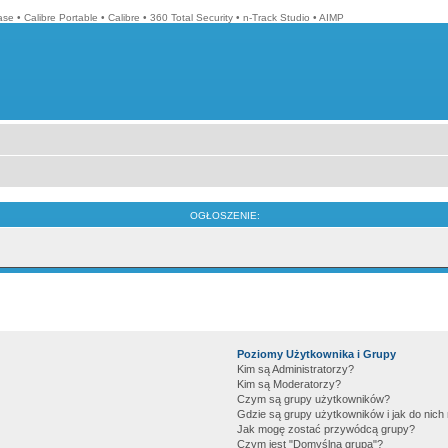
ase
•
Calibre Portable
•
Calibre
•
360 Total Security
•
n-Track Studio
•
AIMP
OGŁOSZENIE:
Poziomy Użytkownika i Grupy
Kim są Administratorzy?
Kim są Moderatorzy?
Czym są grupy użytkowników?
Gdzie są grupy użytkowników i jak do nic
Jak mogę zostać przywódcą grupy?
Czym jest "Domyślna grupa"?