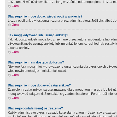
także umożliwić użytkownikom zmianę wcześniej oddanego głosu. Liczba możl
Góra
Dlaczego nie mogę dodać więcej opcji w ankiecie?
Liczba opcji ankiety jest ograniczona przez administratora. Jeśli chciałbyś do
Góra
Jak mogę edytować lub usunąć ankietę?
Tak jak posty, ankiety mogą być zmieniane przez autora, moderatora lub admi
użytkownik może usunąć ankietę lub zmieniać jej opcje, jeśli jednak został
trwania ankiety.
Góra
Dlaczego nie mam dostępu do forum?
Niektóre fora mogą mieć wprowadzone ograniczenia dla określonych użytkowni
więc powinieneś się z nimi skontaktować.
Góra
Dlaczego nie mogę dodawać załączników?
Zezwolenia załączników są przyznawane dla danego forum, grupy lub też uż
mogą wysyłać załączniki. Skontaktuj się z administratorem Forum, jeśli nie
Góra
Dlaczego dostałam(em) ostrzeżenie?
Każdy administrator określa zasady korzystania z forum. Jeżeli stwierdzą, ż
nie jesteś pewien, dlaczego otrzymałeś ostrzeżenie, skontaktuj sie z adminis