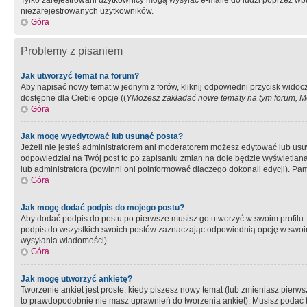
Tylko zarejestrowani użytkownicy mogą wysyłać e-maile do ludzi poprzez wbu
niezarejestrowanych użytkowników.
Góra
Problemy z pisaniem
Jak utworzyć temat na forum?
Aby napisać nowy temat w jednym z forów, kliknij odpowiedni przycisk widoc
dostępne dla Ciebie opcje ((
YMożesz zakładać nowe tematy na tym forum, Mo
Góra
Jak mogę wyedytować lub usunąć posta?
Jeżeli nie jesteś administratorem ani moderatorem możesz edytować lub usuwać
odpowiedział na Twój post to po zapisaniu zmian na dole będzie wyświetlana 
lub administratora (powinni oni poinformować dlaczego dokonali edycji). Pam
Góra
Jak mogę dodać podpis do mojego postu?
Aby dodać podpis do postu po pierwsze musisz go utworzyć w swoim profilu.
podpis do wszystkich swoich postów zaznaczając odpowiednią opcję w swoi
wysyłania wiadomości)
Góra
Jak mogę utworzyć ankietę?
Tworzenie ankiet jest proste, kiedy piszesz nowy temat (lub zmieniasz pier
to prawdopodobnie nie masz uprawnień do tworzenia ankiet). Musisz podać tyt