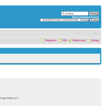
Wyszukiwarka Forum
Regulamin
FAQ
Rejestracja
Zaloguj
h mogę dołączyć?