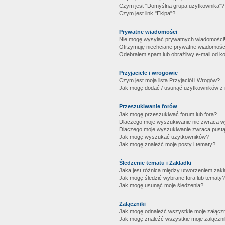
Czym jest "Domyślna grupa użytkownika"?
Czym jest link "Ekipa"?
Prywatne wiadomości
Nie mogę wysyłać prywatnych wiadomości
Otrzymuję niechciane prywatne wiadomośc
Odebrałem spam lub obraźliwy e-mail od ko
Przyjaciele i wrogowie
Czym jest moja lista Przyjaciół i Wrogów?
Jak mogę dodać / usunąć użytkowników z mo
Przeszukiwanie forów
Jak mogę przeszukiwać forum lub fora?
Dlaczego moje wyszukiwanie nie zwraca 
Dlaczego moje wyszukiwanie zwraca pustą
Jak mogę wyszukać użytkowników?
Jak mogę znaleźć moje posty i tematy?
Śledzenie tematu i Zakładki
Jaka jest różnica między utworzeniem zakł
Jak mogę śledzić wybrane fora lub tematy?
Jak mogę usunąć moje śledzenia?
Załączniki
Jak mogę odnaleźć wszystkie moje załączn
Jak mogę znaleźć wszystkie moje załączni