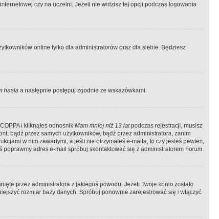
ternetowej czy na uczelni. Jeżeli nie widzisz tej opcji podczas logowania
tkowników online tylko dla administratorów oraz dla siebie. Będziesz
 hasła
a następnie postępuj zgodnie ze wskazówkami.
e COPPA i kliknąłeś odnośnik
Mam mniej niż 13 lat
podczas rejestracji, musisz
kont, bądź przez samych użytkowników, bądź przez administratora, zanim
cjami w nim zawartymi, a jeśli nie otrzymałeś e-maila, to czy jesteś pewien,
ś poprawmy adres e-mail spróbuj skontaktować się z administratorem Forum.
ięte przez administratora z jakiegoś powodu. Jeżeli Twoje konto zostało
iejszyć rozmiar bazy danych. Spróbuj ponownie zarejestrować się i włączyć