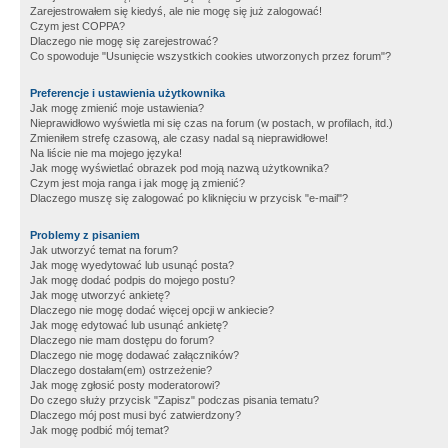
Zarejestrowałem się kiedyś, ale nie mogę się już zalogować!
Czym jest COPPA?
Dlaczego nie mogę się zarejestrować?
Co spowoduje "Usunięcie wszystkich cookies utworzonych przez forum"?
Preferencje i ustawienia użytkownika
Jak mogę zmienić moje ustawienia?
Nieprawidłowo wyświetla mi się czas na forum (w postach, w profilach, itd.)
Zmieniłem strefę czasową, ale czasy nadal są nieprawidłowe!
Na liście nie ma mojego języka!
Jak mogę wyświetlać obrazek pod moją nazwą użytkownika?
Czym jest moja ranga i jak mogę ją zmienić?
Dlaczego muszę się zalogować po kliknięciu w przycisk "e-mail"?
Problemy z pisaniem
Jak utworzyć temat na forum?
Jak mogę wyedytować lub usunąć posta?
Jak mogę dodać podpis do mojego postu?
Jak mogę utworzyć ankietę?
Dlaczego nie mogę dodać więcej opcji w ankiecie?
Jak mogę edytować lub usunąć ankietę?
Dlaczego nie mam dostępu do forum?
Dlaczego nie mogę dodawać załączników?
Dlaczego dostałam(em) ostrzeżenie?
Jak mogę zgłosić posty moderatorowi?
Do czego służy przycisk "Zapisz" podczas pisania tematu?
Dlaczego mój post musi być zatwierdzony?
Jak mogę podbić mój temat?