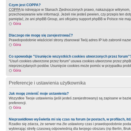
Czym jest COPPA?
COPPA
to istniejące w Stanach Zjednoczonych prawo, nakazujące witrynom
przechowywanie w/w informacji. Jeżeli nie jesteś pewien, czy przepis ten dot
pamiętać, że ani phpBB Group, ani oficjalny support phpBB w Polsce nie mają
Góra
Dlaczego nie mogę się zarejestrować?
Prawdopodobnie właściciel strony zbanował Twój adres IP lub zabronił nazwy 
Góra
Co spowoduje "Usunięcie wszystkich cookies utworzonych przez forum"
“Usuń cookies utworzone przez forum” usuwa cookies utworzone przez phpBB3
nieprzeczytanych postów. Usunięcie cookies może pomóc w przypadku pro
Góra
Preferencje i ustawienia użytkownika
Jak mogę zmienić moje ustawienia?
Wszystkie Twoje ustawienia (jeśli jesteś zarejestrowany) są zapisane w bazie 
preferencji.
Góra
Nieprawidłowo wyświetla mi się czas na forum (w postach, w profilach, itd.
Rzadko się zdarza, że serwer ma źle ustawiony czas i prawdopodobnie podane 
wybierając strefę czasową odpowiednią dla twojego obszaru (np Berlin, Bruk