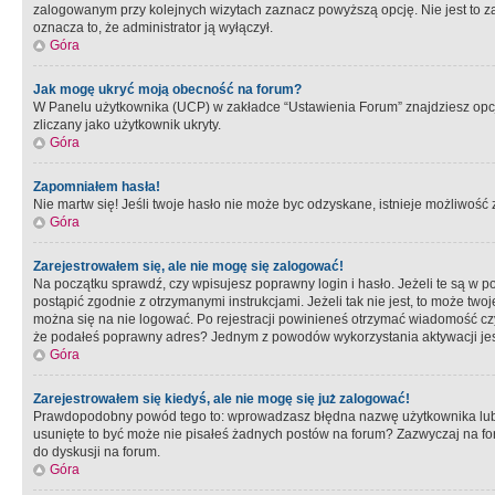
zalogowanym przy kolejnych wizytach zaznacz powyższą opcję. Nie jest to zal
oznacza to, że administrator ją wyłączył.
Góra
Jak mogę ukryć moją obecność na forum?
W Panelu użytkownika (UCP) w zakładce “Ustawienia Forum” znajdziesz opcję 
zliczany jako użytkownik ukryty.
Góra
Zapomniałem hasła!
Nie martw się! Jeśli twoje hasło nie może byc odzyskane, istnieje możliwość z
Góra
Zarejestrowałem się, ale nie mogę się zalogować!
Na początku sprawdź, czy wpisujesz poprawny login i hasło. Jeżeli te są w 
postąpić zgodnie z otrzymanymi instrukcjami. Jeżeli tak nie jest, to może 
można się na nie logować. Po rejestracji powinieneś otrzymać wiadomość czy 
że podałeś poprawny adres? Jednym z powodów wykorzystania aktywacji je
Góra
Zarejestrowałem się kiedyś, ale nie mogę się już zalogować!
Prawdopodobny powód tego to: wprowadzasz błędna nazwę użytkownika lub hasł
usunięte to być może nie pisałeś żadnych postów na forum? Zazwyczaj na fo
do dyskusji na forum.
Góra