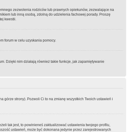
semnego zezwolenia rodziców lub prawnych opiekunów, zezwalające na
awnikiem lub inną osobą, zdolną do udzielenia fachowej porady. Proszę
j kwestii.
orem forum w celu uzyskania pomocy.
. Dzięki nim działają również takie funkcje, jak zapamiętywanie
a górze strony). Pozwoli Ci to na zmianę wszystkich Twoich ustawień i
li tak jest, to powinieneś zaktualizować ustawienia twojego profilu,
większość ustawień, może być dokonana jedynie przez zarejestrowanych