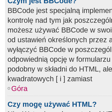
Czym jest BBCode?
BBCode jest specjalną implemen
kontrolę nad tym jak poszczegól
możesz używać BBCode w swoich
od ustawień określonych przez 
wyłączyć BBCode w poszczegól
odpowiednią opcję w formularzu
podobny w składni do HTML, ale
kwadratowych [ i ] zamiast
Góra
Czy mogę używać HTML?