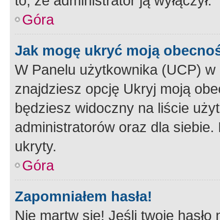
to, że administrator ją wyłączył.
Góra
Jak mogę ukryć moją obecno
W Panelu użytkownika (UCP) w 
znajdziesz opcję Ukryj moją obe
będziesz widoczny na liście użyt
administratorów oraz dla siebie.
ukryty.
Góra
Zapomniałem hasła!
Nie martw się! Jeśli twoje hasło