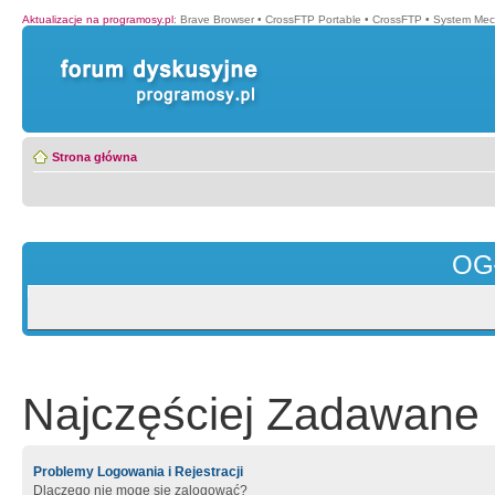
Aktualizacje na programosy.pl
:
Brave Browser
•
CrossFTP Portable
•
CrossFTP
•
System Mec
Strona główna
OG
Najczęściej Zadawane 
Problemy Logowania i Rejestracji
Dlaczego nie mogę się zalogować?