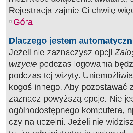
Rejestracja zajmie Ci chwilę wi
Góra
Dlaczego jestem automatycz
Jeżeli nie zaznaczysz opcji
Zalo
wizycie
podczas logowania będzi
podczas tej wizyty. Uniemożliwi
kogoś innego. Aby pozostawać 
zaznacz powyższą opcję. Nie jes
ogólnodostępnego komputera, np.
czy na uczelni. Jeżeli nie widzi