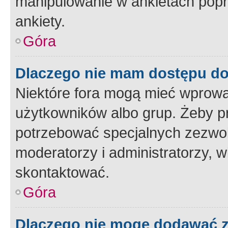
manipulowanie w ankietach popr
ankiety.
Góra
Dlaczego nie mam dostępu d
Niektóre fora mogą mieć wprowa
użytkowników albo grup. Żeby pr
potrzebować specjalnych zezwole
moderatorzy i administratorzy, w
skontaktować.
Góra
Dlaczego nie mogę dodawać 