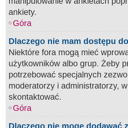
manipulowanie w ankietach popr
ankiety.
Góra
Dlaczego nie mam dostępu d
Niektóre fora mogą mieć wprowa
użytkowników albo grup. Żeby pr
potrzebować specjalnych zezwole
moderatorzy i administratorzy, w
skontaktować.
Góra
Dlaczego nie mogę dodawać 