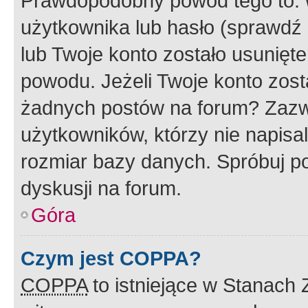
Prawdopodobny powód tego to:
użytkownika lub hasło (sprawdź e
lub Twoje konto zostało usunięte
powodu. Jeżeli Twoje konto zost
żadnych postów na forum? Zazw
użytkowników, którzy nie napisa
rozmiar bazy danych. Spróbuj po
dyskusji na forum.
Góra
Czym jest COPPA?
COPPA
to istniejące w Stanach