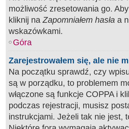
możliwość zresetowania go. Aby 
kliknij na
Zapomniałem hasła
a n
wskazówkami.
Góra
Zarejestrowałem się, ale nie 
Na początku sprawdź, czy wpisuj
są w porządku, to problemem mo
włączone są funkcje COPPA i kl
podczas rejestracji, musisz pos
instrukcjami. Jeżeli tak nie jes
Niektóre fora wymagają aktywac