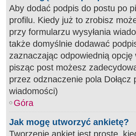
Aby dodać podpis do postu po 
profilu. Kiedy już to zrobisz m
przy formularzu wysyłania wiad
także domyślnie dodawać podpi
zaznaczając odpowiednią opcję 
pisząc post możesz zadecydowa
przez odznaczenie pola Dołącz 
wiadomości)
Góra
Jak mogę utworzyć ankietę?
Tworzenie ankiet jest proste, ki