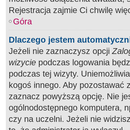
Rejestracja zajmie Ci chwilę wi
Góra
Dlaczego jestem automatycz
Jeżeli nie zaznaczysz opcji
Zalo
wizycie
podczas logowania będzi
podczas tej wizyty. Uniemożliwi
kogoś innego. Aby pozostawać 
zaznacz powyższą opcję. Nie jes
ogólnodostępnego komputera, np.
czy na uczelni. Jeżeli nie widzi