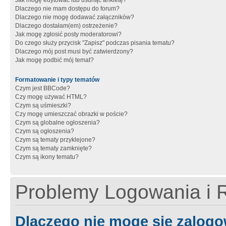
Jak mogę edytować lub usunąć ankietę?
Dlaczego nie mam dostępu do forum?
Dlaczego nie mogę dodawać załączników?
Dlaczego dostałam(em) ostrzeżenie?
Jak mogę zgłosić posty moderatorowi?
Do czego służy przycisk "Zapisz" podczas pisania tematu?
Dlaczego mój post musi być zatwierdzony?
Jak mogę podbić mój temat?
Formatowanie i typy tematów
Czym jest BBCode?
Czy mogę używać HTML?
Czym są uśmieszki?
Czy mogę umieszczać obrazki w poście?
Czym są globalne ogłoszenia?
Czym są ogłoszenia?
Czym są tematy przyklejone?
Czym są tematy zamknięte?
Czym są ikony tematu?
Problemy Logowania i R
Dlaczego nie mogę się zalog