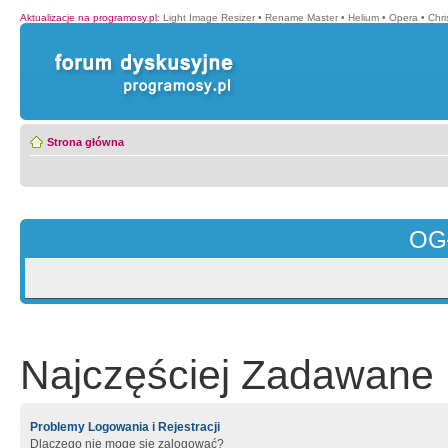
Aktualizacje na programosy.pl
:
Light Image Resizer
•
Rename Master
•
Helium
•
Opera
•
Chr
Strona główna
OG
Najczęściej Zadawane 
Problemy Logowania i Rejestracji
Dlaczego nie mogę się zalogować?