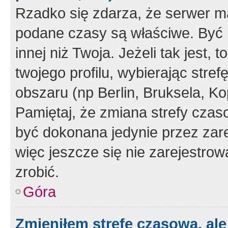
Rzadko się zdarza, że serwer m
podane czasy są właściwe. Być 
innej niż Twoja. Jeżeli tak jest,
twojego profilu, wybierając str
obszaru (np Berlin, Bruksela, Ko
Pamiętaj, że zmiana strefy czas
być dokonana jedynie przez zar
więc jeszcze się nie zarejestrow
zrobić.
Góra
Zmieniłem strefę czasową, ale