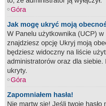
to, że administrator ją wyłączył.
Góra
Jak mogę ukryć moją obecno
W Panelu użytkownika (UCP) w 
znajdziesz opcję Ukryj moją obe
będziesz widoczny na liście użyt
administratorów oraz dla siebie.
ukryty.
Góra
Zapomniałem hasła!
Nie martw się! Jeśli twoje hasło