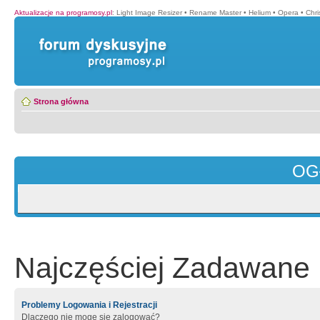
Aktualizacje na programosy.pl
:
Light Image Resizer
•
Rename Master
•
Helium
•
Opera
•
Chr
Strona główna
OG
Najczęściej Zadawane 
Problemy Logowania i Rejestracji
Dlaczego nie mogę się zalogować?