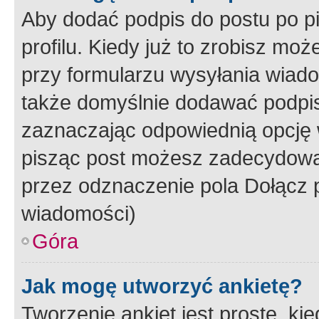
Aby dodać podpis do postu po 
profilu. Kiedy już to zrobisz m
przy formularzu wysyłania wiad
także domyślnie dodawać podpi
zaznaczając odpowiednią opcję 
pisząc post możesz zadecydowa
przez odznaczenie pola Dołącz 
wiadomości)
Góra
Jak mogę utworzyć ankietę?
Tworzenie ankiet jest proste, ki