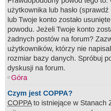
Prawdopodobny powód tego to:
użytkownika lub hasło (sprawdź e
lub Twoje konto zostało usunięte
powodu. Jeżeli Twoje konto zost
żadnych postów na forum? Zazw
użytkowników, którzy nie napisa
rozmiar bazy danych. Spróbuj po
dyskusji na forum.
Góra
Czym jest COPPA?
COPPA
to istniejące w Stanach