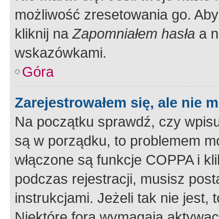
możliwość zresetowania go. Aby 
kliknij na
Zapomniałem hasła
a n
wskazówkami.
Góra
Zarejestrowałem się, ale nie 
Na początku sprawdź, czy wpisuj
są w porządku, to problemem mo
włączone są funkcje COPPA i kl
podczas rejestracji, musisz pos
instrukcjami. Jeżeli tak nie jes
Niektóre fora wymagają aktywac