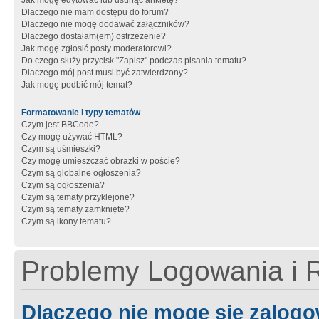
Jak mogę edytować lub usunąć ankietę?
Dlaczego nie mam dostępu do forum?
Dlaczego nie mogę dodawać załączników?
Dlaczego dostałam(em) ostrzeżenie?
Jak mogę zgłosić posty moderatorowi?
Do czego służy przycisk "Zapisz" podczas pisania tematu?
Dlaczego mój post musi być zatwierdzony?
Jak mogę podbić mój temat?
Formatowanie i typy tematów
Czym jest BBCode?
Czy mogę używać HTML?
Czym są uśmieszki?
Czy mogę umieszczać obrazki w poście?
Czym są globalne ogłoszenia?
Czym są ogłoszenia?
Czym są tematy przyklejone?
Czym są tematy zamknięte?
Czym są ikony tematu?
Problemy Logowania i R
Dlaczego nie mogę się zalog