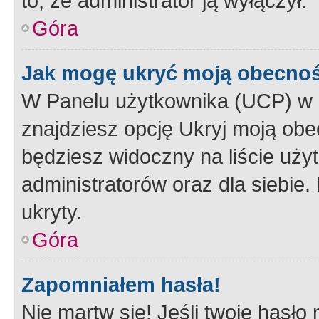
to, że administrator ją wyłączył.
Góra
Jak mogę ukryć moją obecno
W Panelu użytkownika (UCP) w 
znajdziesz opcję Ukryj moją obe
będziesz widoczny na liście użyt
administratorów oraz dla siebie.
ukryty.
Góra
Zapomniałem hasła!
Nie martw się! Jeśli twoje hasło