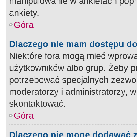
manipulowanie w ankietach popr
ankiety.
Góra
Dlaczego nie mam dostępu d
Niektóre fora mogą mieć wprowa
użytkowników albo grup. Żeby pr
potrzebować specjalnych zezwole
moderatorzy i administratorzy, w
skontaktować.
Góra
Dlaczego nie mogę dodawać 