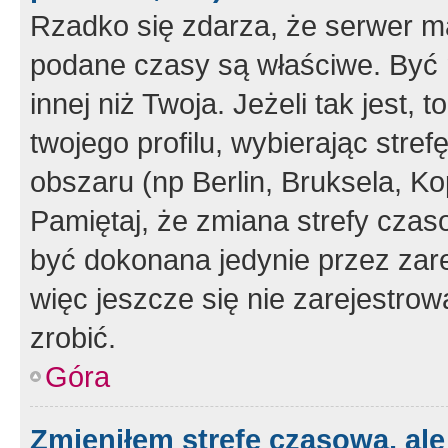
Rzadko się zdarza, że serwer m
podane czasy są właściwe. Być 
innej niż Twoja. Jeżeli tak jest,
twojego profilu, wybierając str
obszaru (np Berlin, Bruksela, Ko
Pamiętaj, że zmiana strefy czas
być dokonana jedynie przez zar
więc jeszcze się nie zarejestrow
zrobić.
Góra
Zmieniłem strefę czasową, ale