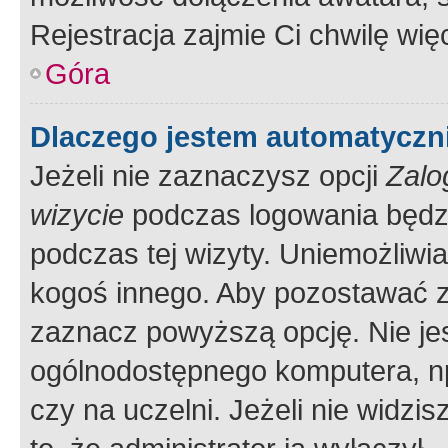
Rejestracja zajmie Ci chwilę wi
Góra
Dlaczego jestem automatycz
Jeżeli nie zaznaczysz opcji
Zalo
wizycie
podczas logowania będzi
podczas tej wizyty. Uniemożliwi
kogoś innego. Aby pozostawać 
zaznacz powyższą opcję. Nie jes
ogólnodostępnego komputera, np.
czy na uczelni. Jeżeli nie widzi