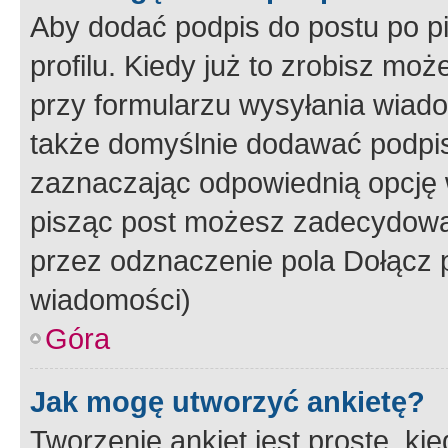
Aby dodać podpis do postu po 
profilu. Kiedy już to zrobisz m
przy formularzu wysyłania wiad
także domyślnie dodawać podpi
zaznaczając odpowiednią opcję 
pisząc post możesz zadecydowa
przez odznaczenie pola Dołącz 
wiadomości)
Góra
Jak mogę utworzyć ankietę?
Tworzenie ankiet jest proste, ki