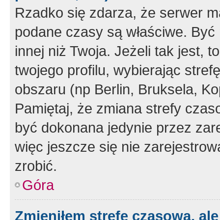
Rzadko się zdarza, że serwer m
podane czasy są właściwe. Być 
innej niż Twoja. Jeżeli tak jest,
twojego profilu, wybierając str
obszaru (np Berlin, Bruksela, Ko
Pamiętaj, że zmiana strefy czas
być dokonana jedynie przez zar
więc jeszcze się nie zarejestrow
zrobić.
Góra
Zmieniłem strefę czasową, ale