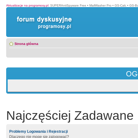
Aktualizacje na programosy.pl
:
SUPERAntiSpyware Free
•
MailWasher Pro
•
GS-Calc
•
GS-B
Strona główna
OG
Najczęściej Zadawane 
Problemy Logowania i Rejestracji
Dlaczego nie mogę się zalogować?