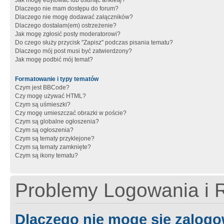
Jak mogę edytować lub usunąć ankietę?
Dlaczego nie mam dostępu do forum?
Dlaczego nie mogę dodawać załączników?
Dlaczego dostałam(em) ostrzeżenie?
Jak mogę zgłosić posty moderatorowi?
Do czego służy przycisk "Zapisz" podczas pisania tematu?
Dlaczego mój post musi być zatwierdzony?
Jak mogę podbić mój temat?
Formatowanie i typy tematów
Czym jest BBCode?
Czy mogę używać HTML?
Czym są uśmieszki?
Czy mogę umieszczać obrazki w poście?
Czym są globalne ogłoszenia?
Czym są ogłoszenia?
Czym są tematy przyklejone?
Czym są tematy zamknięte?
Czym są ikony tematu?
Problemy Logowania i R
Dlaczego nie mogę się zalog