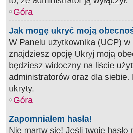
to, że administrator ją wyłączył.
Góra
Jak mogę ukryć moją obecno
W Panelu użytkownika (UCP) w 
znajdziesz opcję Ukryj moją obe
będziesz widoczny na liście użyt
administratorów oraz dla siebie.
ukryty.
Góra
Zapomniałem hasła!
Nie martw się! Jeśli twoje hasło