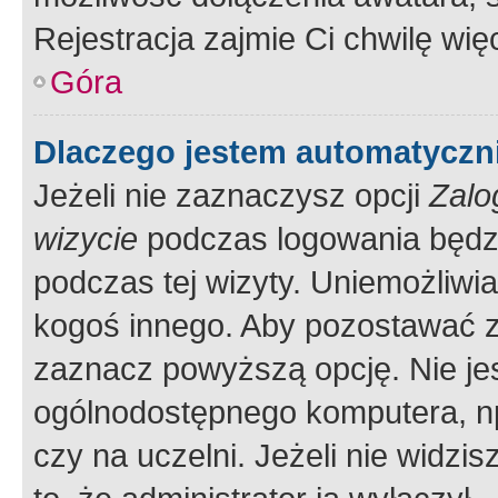
Rejestracja zajmie Ci chwilę wi
Góra
Dlaczego jestem automatycz
Jeżeli nie zaznaczysz opcji
Zalo
wizycie
podczas logowania będzi
podczas tej wizyty. Uniemożliwi
kogoś innego. Aby pozostawać 
zaznacz powyższą opcję. Nie jes
ogólnodostępnego komputera, np.
czy na uczelni. Jeżeli nie widzi