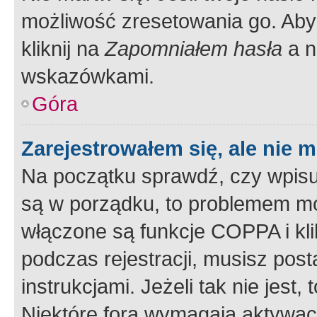
możliwość zresetowania go. Aby 
kliknij na
Zapomniałem hasła
a n
wskazówkami.
Góra
Zarejestrowałem się, ale nie 
Na początku sprawdź, czy wpisuj
są w porządku, to problemem mo
włączone są funkcje COPPA i kl
podczas rejestracji, musisz pos
instrukcjami. Jeżeli tak nie jes
Niektóre fora wymagają aktywac