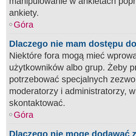
manipulowanie w ankietach popr
ankiety.
Góra
Dlaczego nie mam dostępu d
Niektóre fora mogą mieć wprowa
użytkowników albo grup. Żeby pr
potrzebować specjalnych zezwole
moderatorzy i administratorzy, w
skontaktować.
Góra
Dlaczego nie mogę dodawać 