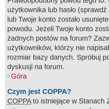
Prawdopodobny powód tego to:
użytkownika lub hasło (sprawdź e
lub Twoje konto zostało usunięte
powodu. Jeżeli Twoje konto zost
żadnych postów na forum? Zazw
użytkowników, którzy nie napisa
rozmiar bazy danych. Spróbuj po
dyskusji na forum.
Góra
Czym jest COPPA?
COPPA
to istniejące w Stanach