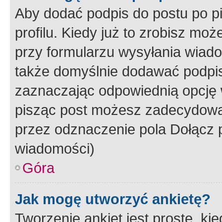
Aby dodać podpis do postu po 
profilu. Kiedy już to zrobisz m
przy formularzu wysyłania wiad
także domyślnie dodawać podpi
zaznaczając odpowiednią opcję 
pisząc post możesz zadecydowa
przez odznaczenie pola Dołącz 
wiadomości)
Góra
Jak mogę utworzyć ankietę?
Tworzenie ankiet jest proste, ki