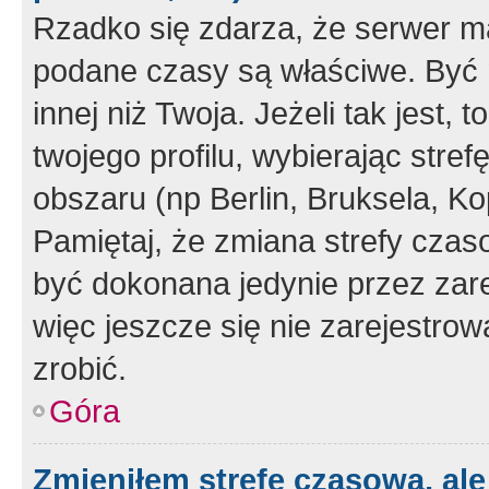
Rzadko się zdarza, że serwer m
podane czasy są właściwe. Być 
innej niż Twoja. Jeżeli tak jest,
twojego profilu, wybierając str
obszaru (np Berlin, Bruksela, Ko
Pamiętaj, że zmiana strefy czas
być dokonana jedynie przez zar
więc jeszcze się nie zarejestrow
zrobić.
Góra
Zmieniłem strefę czasową, ale