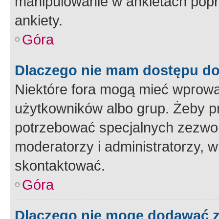
manipulowanie w ankietach popr
ankiety.
Góra
Dlaczego nie mam dostępu d
Niektóre fora mogą mieć wprowa
użytkowników albo grup. Żeby pr
potrzebować specjalnych zezwole
moderatorzy i administratorzy, w
skontaktować.
Góra
Dlaczego nie mogę dodawać 