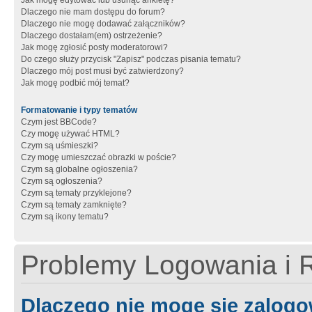
Jak mogę edytować lub usunąć ankietę?
Dlaczego nie mam dostępu do forum?
Dlaczego nie mogę dodawać załączników?
Dlaczego dostałam(em) ostrzeżenie?
Jak mogę zgłosić posty moderatorowi?
Do czego służy przycisk "Zapisz" podczas pisania tematu?
Dlaczego mój post musi być zatwierdzony?
Jak mogę podbić mój temat?
Formatowanie i typy tematów
Czym jest BBCode?
Czy mogę używać HTML?
Czym są uśmieszki?
Czy mogę umieszczać obrazki w poście?
Czym są globalne ogłoszenia?
Czym są ogłoszenia?
Czym są tematy przyklejone?
Czym są tematy zamknięte?
Czym są ikony tematu?
Problemy Logowania i R
Dlaczego nie mogę się zalog