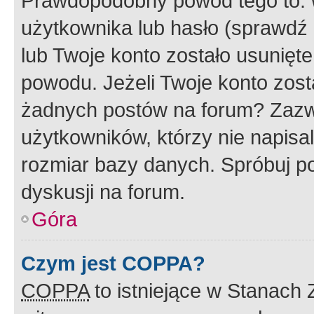
Prawdopodobny powód tego to:
użytkownika lub hasło (sprawdź e
lub Twoje konto zostało usunięte
powodu. Jeżeli Twoje konto zost
żadnych postów na forum? Zazw
użytkowników, którzy nie napisa
rozmiar bazy danych. Spróbuj po
dyskusji na forum.
Góra
Czym jest COPPA?
COPPA
to istniejące w Stanach