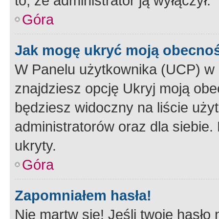
to, że administrator ją wyłączył.
Góra
Jak mogę ukryć moją obecno
W Panelu użytkownika (UCP) w 
znajdziesz opcję Ukryj moją obe
będziesz widoczny na liście użyt
administratorów oraz dla siebie.
ukryty.
Góra
Zapomniałem hasła!
Nie martw się! Jeśli twoje hasło