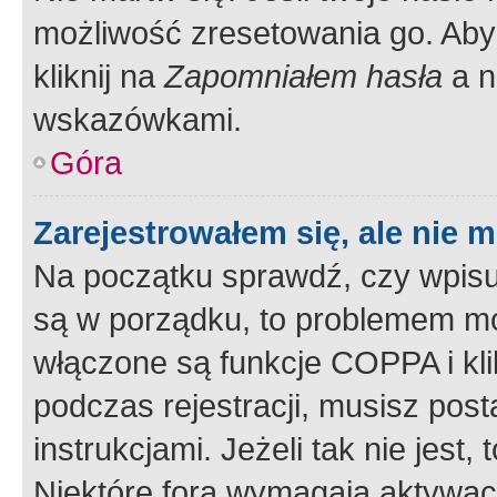
możliwość zresetowania go. Aby 
kliknij na
Zapomniałem hasła
a n
wskazówkami.
Góra
Zarejestrowałem się, ale nie 
Na początku sprawdź, czy wpisuj
są w porządku, to problemem mo
włączone są funkcje COPPA i kl
podczas rejestracji, musisz pos
instrukcjami. Jeżeli tak nie jes
Niektóre fora wymagają aktywac