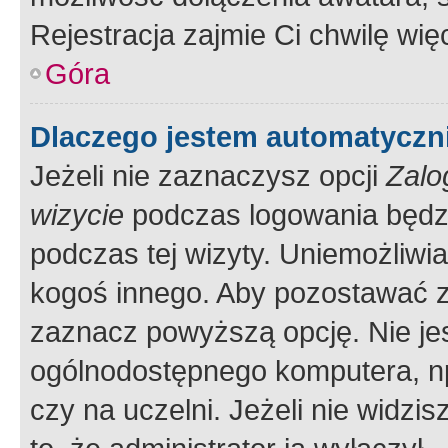
Rejestracja zajmie Ci chwilę wi
Góra
Dlaczego jestem automatycz
Jeżeli nie zaznaczysz opcji
Zalo
wizycie
podczas logowania będzi
podczas tej wizyty. Uniemożliwi
kogoś innego. Aby pozostawać 
zaznacz powyższą opcję. Nie jes
ogólnodostępnego komputera, np.
czy na uczelni. Jeżeli nie widzi