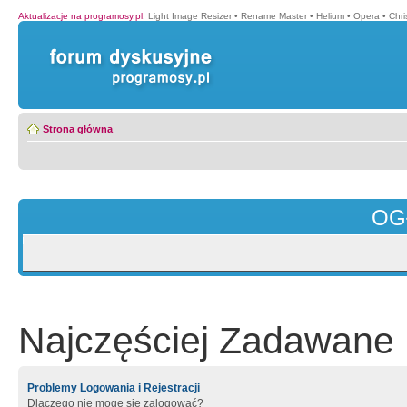
Aktualizacje na programosy.pl
:
Light Image Resizer
•
Rename Master
•
Helium
•
Opera
•
Chr
Strona główna
OG
Najczęściej Zadawane 
Problemy Logowania i Rejestracji
Dlaczego nie mogę się zalogować?