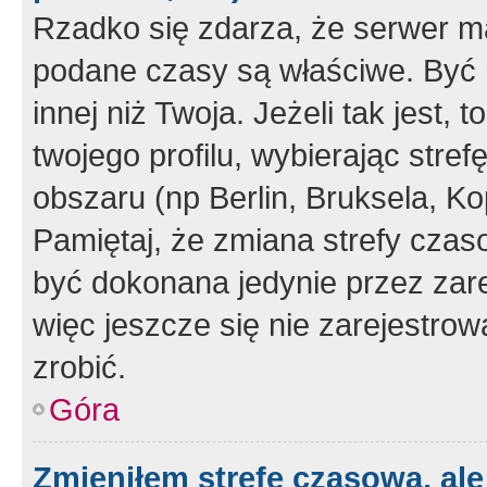
Rzadko się zdarza, że serwer m
podane czasy są właściwe. Być 
innej niż Twoja. Jeżeli tak jest,
twojego profilu, wybierając str
obszaru (np Berlin, Bruksela, Ko
Pamiętaj, że zmiana strefy czas
być dokonana jedynie przez zar
więc jeszcze się nie zarejestrow
zrobić.
Góra
Zmieniłem strefę czasową, ale