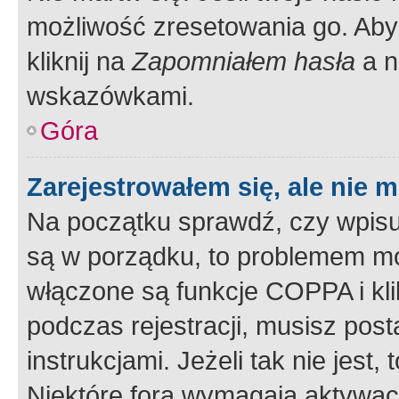
możliwość zresetowania go. Aby 
kliknij na
Zapomniałem hasła
a n
wskazówkami.
Góra
Zarejestrowałem się, ale nie 
Na początku sprawdź, czy wpisuj
są w porządku, to problemem mo
włączone są funkcje COPPA i kl
podczas rejestracji, musisz pos
instrukcjami. Jeżeli tak nie jes
Niektóre fora wymagają aktywac