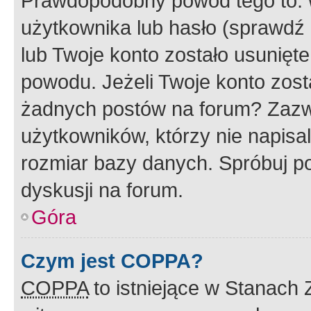
Prawdopodobny powód tego to:
użytkownika lub hasło (sprawdź e
lub Twoje konto zostało usunięte
powodu. Jeżeli Twoje konto zost
żadnych postów na forum? Zazw
użytkowników, którzy nie napisa
rozmiar bazy danych. Spróbuj po
dyskusji na forum.
Góra
Czym jest COPPA?
COPPA
to istniejące w Stanach