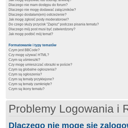
Jak mogę edytować lub usunąć ankietę?
Dlaczego nie mam dostępu do forum?
Dlaczego nie mogę dodawać załączników?
Dlaczego dostałam(em) ostrzeżenie?
Jak mogę zgłosić posty moderatorowi?
Do czego służy przycisk "Zapisz" podczas pisania tematu?
Dlaczego mój post musi być zatwierdzony?
Jak mogę podbić mój temat?
Formatowanie i typy tematów
Czym jest BBCode?
Czy mogę używać HTML?
Czym są uśmieszki?
Czy mogę umieszczać obrazki w poście?
Czym są globalne ogłoszenia?
Czym są ogłoszenia?
Czym są tematy przyklejone?
Czym są tematy zamknięte?
Czym są ikony tematu?
Problemy Logowania i R
Dlaczego nie mogę się zalog