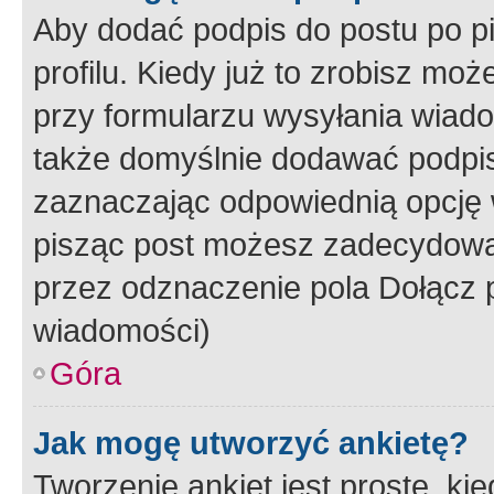
Aby dodać podpis do postu po 
profilu. Kiedy już to zrobisz m
przy formularzu wysyłania wiad
także domyślnie dodawać podpi
zaznaczając odpowiednią opcję 
pisząc post możesz zadecydowa
przez odznaczenie pola Dołącz 
wiadomości)
Góra
Jak mogę utworzyć ankietę?
Tworzenie ankiet jest proste, ki