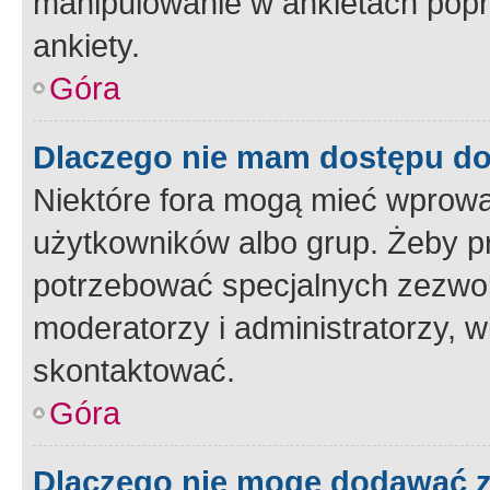
manipulowanie w ankietach popr
ankiety.
Góra
Dlaczego nie mam dostępu d
Niektóre fora mogą mieć wprowa
użytkowników albo grup. Żeby pr
potrzebować specjalnych zezwole
moderatorzy i administratorzy, w
skontaktować.
Góra
Dlaczego nie mogę dodawać 