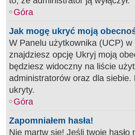
to, że administrator ją wyłączył.
Góra
Jak mogę ukryć moją obecno
W Panelu użytkownika (UCP) w 
znajdziesz opcję Ukryj moją obe
będziesz widoczny na liście użyt
administratorów oraz dla siebie.
ukryty.
Góra
Zapomniałem hasła!
Nie martw się! Jeśli twoje hasło