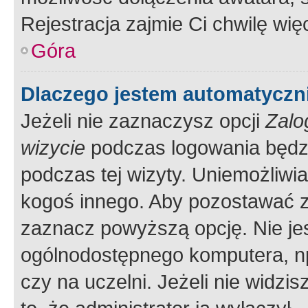
Rejestracja zajmie Ci chwilę wi
Góra
Dlaczego jestem automatycz
Jeżeli nie zaznaczysz opcji
Zalo
wizycie
podczas logowania będzi
podczas tej wizyty. Uniemożliwi
kogoś innego. Aby pozostawać 
zaznacz powyższą opcję. Nie jes
ogólnodostępnego komputera, np.
czy na uczelni. Jeżeli nie widzi