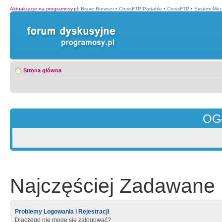
Aktualizacje na programosy.pl
:
Brave Browser
•
CrossFTP Portable
•
CrossFTP
•
System Mec
Strona główna
OG
Najczęściej Zadawane 
Problemy Logowania i Rejestracji
Dlaczego nie mogę się zalogować?