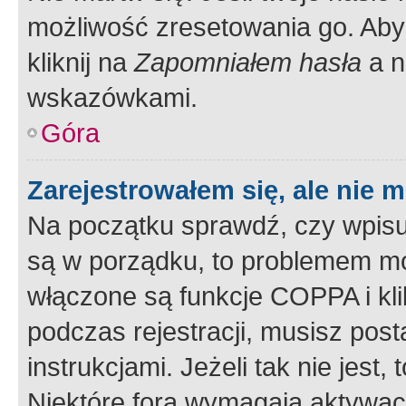
możliwość zresetowania go. Aby 
kliknij na
Zapomniałem hasła
a n
wskazówkami.
Góra
Zarejestrowałem się, ale nie 
Na początku sprawdź, czy wpisuj
są w porządku, to problemem mo
włączone są funkcje COPPA i kl
podczas rejestracji, musisz pos
instrukcjami. Jeżeli tak nie jes
Niektóre fora wymagają aktywac