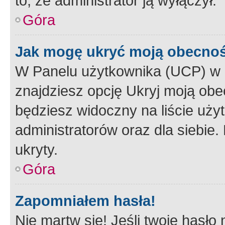
to, że administrator ją wyłączył.
Góra
Jak mogę ukryć moją obecno
W Panelu użytkownika (UCP) w 
znajdziesz opcję Ukryj moją obe
będziesz widoczny na liście użyt
administratorów oraz dla siebie.
ukryty.
Góra
Zapomniałem hasła!
Nie martw się! Jeśli twoje hasło