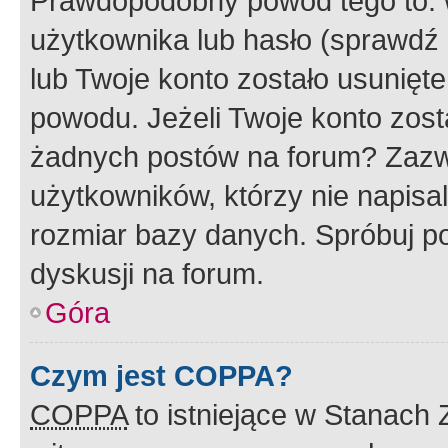
Prawdopodobny powód tego to:
użytkownika lub hasło (sprawdź e
lub Twoje konto zostało usunięte
powodu. Jeżeli Twoje konto zost
żadnych postów na forum? Zazw
użytkowników, którzy nie napisa
rozmiar bazy danych. Spróbuj po
dyskusji na forum.
Góra
Czym jest COPPA?
COPPA
to istniejące w Stanach