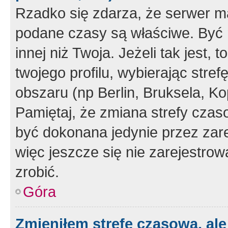
Rzadko się zdarza, że serwer m
podane czasy są właściwe. Być 
innej niż Twoja. Jeżeli tak jest,
twojego profilu, wybierając str
obszaru (np Berlin, Bruksela, Ko
Pamiętaj, że zmiana strefy czas
być dokonana jedynie przez zar
więc jeszcze się nie zarejestrow
zrobić.
Góra
Zmieniłem strefę czasową, ale