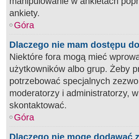
manipulowanie w ankietach popr
ankiety.
Góra
Dlaczego nie mam dostępu d
Niektóre fora mogą mieć wprowa
użytkowników albo grup. Żeby pr
potrzebować specjalnych zezwole
moderatorzy i administratorzy, w
skontaktować.
Góra
Dlaczego nie mogę dodawać 