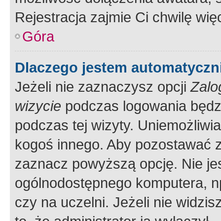
Rejestracja zajmie Ci chwilę wi
Góra
Dlaczego jestem automatycz
Jeżeli nie zaznaczysz opcji
Zalo
wizycie
podczas logowania będzi
podczas tej wizyty. Uniemożliwi
kogoś innego. Aby pozostawać 
zaznacz powyższą opcję. Nie jes
ogólnodostępnego komputera, np.
czy na uczelni. Jeżeli nie widzi