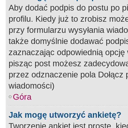
Aby dodać podpis do postu po 
profilu. Kiedy już to zrobisz m
przy formularzu wysyłania wiad
także domyślnie dodawać podpi
zaznaczając odpowiednią opcję 
pisząc post możesz zadecydowa
przez odznaczenie pola Dołącz 
wiadomości)
Góra
Jak mogę utworzyć ankietę?
Tworzenie ankiet jest proste, ki