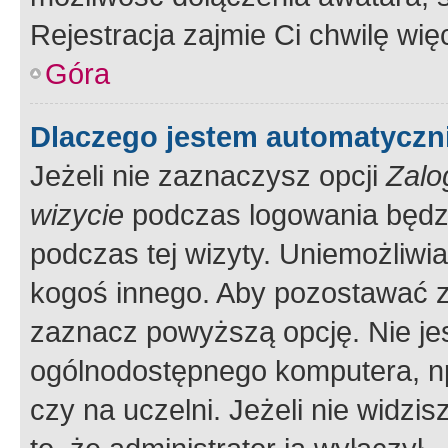
Rejestracja zajmie Ci chwilę wi
Góra
Dlaczego jestem automatycz
Jeżeli nie zaznaczysz opcji
Zalo
wizycie
podczas logowania będzi
podczas tej wizyty. Uniemożliwi
kogoś innego. Aby pozostawać 
zaznacz powyższą opcję. Nie jes
ogólnodostępnego komputera, np.
czy na uczelni. Jeżeli nie widzi