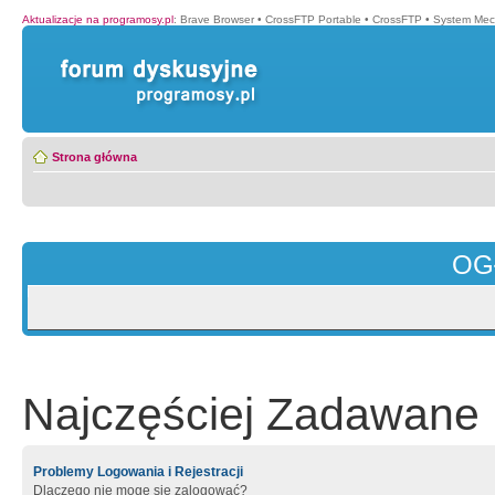
Aktualizacje na programosy.pl
:
Brave Browser
•
CrossFTP Portable
•
CrossFTP
•
System Mec
Strona główna
OG
Najczęściej Zadawane 
Problemy Logowania i Rejestracji
Dlaczego nie mogę się zalogować?