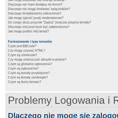
Jak mogę edytować lub usunąć ankietę?
Dlaczego nie mam dostępu do forum?
Dlaczego nie mogę dodawać załączników?
Dlaczego dostałam(em) ostrzeżenie?
Jak mogę zgłosić posty moderatorowi?
Do czego służy przycisk "Zapisz" podczas pisania tematu?
Dlaczego mój post musi być zatwierdzony?
Jak mogę podbić mój temat?
Formatowanie i typy tematów
Czym jest BBCode?
Czy mogę używać HTML?
Czym są uśmieszki?
Czy mogę umieszczać obrazki w poście?
Czym są globalne ogłoszenia?
Czym są ogłoszenia?
Czym są tematy przyklejone?
Czym są tematy zamknięte?
Czym są ikony tematu?
Problemy Logowania i R
Dlaczego nie mogę się zalog