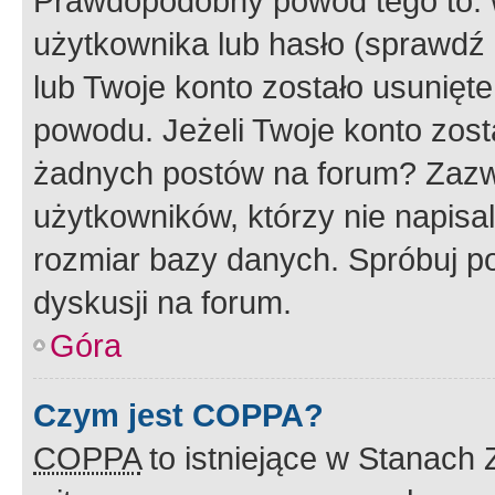
Prawdopodobny powód tego to:
użytkownika lub hasło (sprawdź e
lub Twoje konto zostało usunięte
powodu. Jeżeli Twoje konto zost
żadnych postów na forum? Zazw
użytkowników, którzy nie napisa
rozmiar bazy danych. Spróbuj po
dyskusji na forum.
Góra
Czym jest COPPA?
COPPA
to istniejące w Stanach