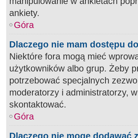
manipulowanie w ankietach popr
ankiety.
Góra
Dlaczego nie mam dostępu d
Niektóre fora mogą mieć wprowa
użytkowników albo grup. Żeby pr
potrzebować specjalnych zezwole
moderatorzy i administratorzy, w
skontaktować.
Góra
Dlaczego nie mogę dodawać 