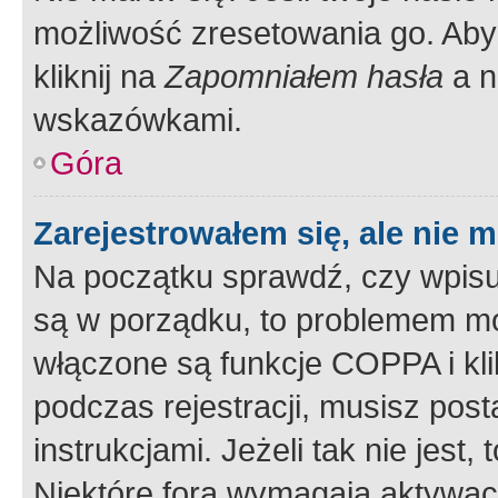
możliwość zresetowania go. Aby 
kliknij na
Zapomniałem hasła
a n
wskazówkami.
Góra
Zarejestrowałem się, ale nie 
Na początku sprawdź, czy wpisuj
są w porządku, to problemem mo
włączone są funkcje COPPA i kl
podczas rejestracji, musisz pos
instrukcjami. Jeżeli tak nie jes
Niektóre fora wymagają aktywac