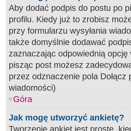
Aby dodać podpis do postu po 
profilu. Kiedy już to zrobisz m
przy formularzu wysyłania wiad
także domyślnie dodawać podpi
zaznaczając odpowiednią opcję 
pisząc post możesz zadecydowa
przez odznaczenie pola Dołącz 
wiadomości)
Góra
Jak mogę utworzyć ankietę?
Tworzenie ankiet jest proste, ki