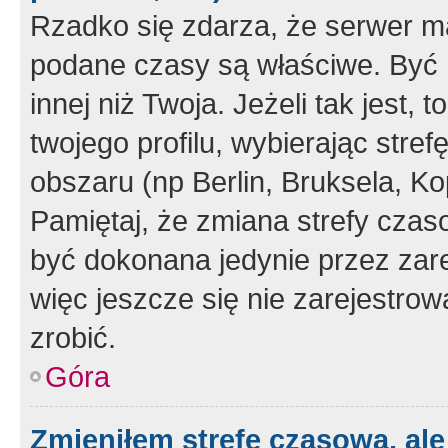
Rzadko się zdarza, że serwer m
podane czasy są właściwe. Być 
innej niż Twoja. Jeżeli tak jest,
twojego profilu, wybierając str
obszaru (np Berlin, Bruksela, Ko
Pamiętaj, że zmiana strefy czas
być dokonana jedynie przez zar
więc jeszcze się nie zarejestrow
zrobić.
Góra
Zmieniłem strefę czasową, ale