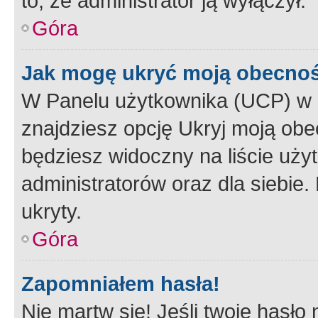
to, że administrator ją wyłączył.
Góra
Jak mogę ukryć moją obecno
W Panelu użytkownika (UCP) w 
znajdziesz opcję Ukryj moją obe
będziesz widoczny na liście użyt
administratorów oraz dla siebie.
ukryty.
Góra
Zapomniałem hasła!
Nie martw się! Jeśli twoje hasło