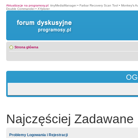
Aktualizacje na programosy.pl
:
tinyMediaManager
•
Farbar Recovery Scan Tool
•
Monkey′s A
Double Commander
•
XYplorer
Strona główna
OG
Najczęściej Zadawane 
Problemy Logowania i Rejestracji