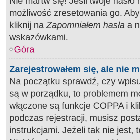
Nie martw się! Jeśli twoje hasło
możliwość zresetowania go. Aby 
kliknij na
Zapomniałem hasła
a n
wskazówkami.
Góra
Zarejestrowałem się, ale nie 
Na początku sprawdź, czy wpisuj
są w porządku, to problemem mo
włączone są funkcje COPPA i kl
podczas rejestracji, musisz pos
instrukcjami. Jeżeli tak nie jes