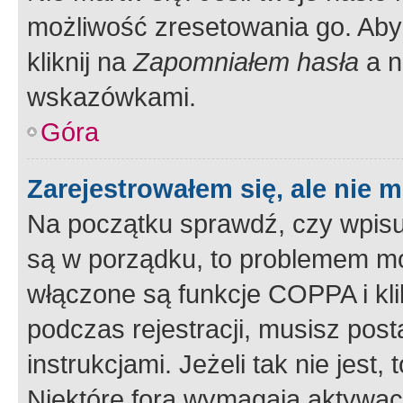
możliwość zresetowania go. Aby 
kliknij na
Zapomniałem hasła
a n
wskazówkami.
Góra
Zarejestrowałem się, ale nie 
Na początku sprawdź, czy wpisuj
są w porządku, to problemem mo
włączone są funkcje COPPA i kl
podczas rejestracji, musisz pos
instrukcjami. Jeżeli tak nie jes
Niektóre fora wymagają aktywac