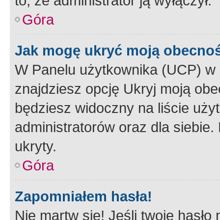
to, że administrator ją wyłączył.
Góra
Jak mogę ukryć moją obecno
W Panelu użytkownika (UCP) w 
znajdziesz opcję Ukryj moją obe
będziesz widoczny na liście użyt
administratorów oraz dla siebie.
ukryty.
Góra
Zapomniałem hasła!
Nie martw się! Jeśli twoje hasło