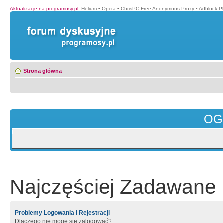
Aktualizacje na programosy.pl
:
Helium
•
Opera
•
ChrisPC Free Anonymous Proxy
•
Adblock P
Strona główna
OG
Najczęściej Zadawane 
Problemy Logowania i Rejestracji
Dlaczego nie mogę się zalogować?