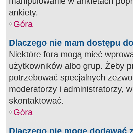
manipulowanie w ankietach popr
ankiety.
Góra
Dlaczego nie mam dostępu d
Niektóre fora mogą mieć wprowa
użytkowników albo grup. Żeby pr
potrzebować specjalnych zezwole
moderatorzy i administratorzy, w
skontaktować.
Góra
Dlaczego nie mogę dodawać 