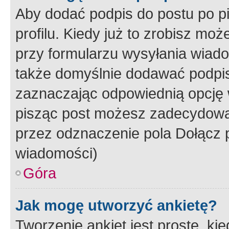
Aby dodać podpis do postu po 
profilu. Kiedy już to zrobisz m
przy formularzu wysyłania wiad
także domyślnie dodawać podpi
zaznaczając odpowiednią opcję 
pisząc post możesz zadecydowa
przez odznaczenie pola Dołącz 
wiadomości)
Góra
Jak mogę utworzyć ankietę?
Tworzenie ankiet jest proste, ki