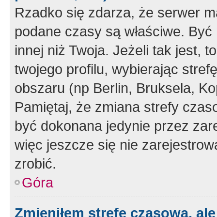
Rzadko się zdarza, że serwer m
podane czasy są właściwe. Być 
innej niż Twoja. Jeżeli tak jest,
twojego profilu, wybierając str
obszaru (np Berlin, Bruksela, Ko
Pamiętaj, że zmiana strefy czas
być dokonana jedynie przez zar
więc jeszcze się nie zarejestrow
zrobić.
Góra
Zmieniłem strefę czasową, ale