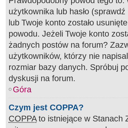
Prawdopodobny powód tego to:
użytkownika lub hasło (sprawdź e
lub Twoje konto zostało usunięte
powodu. Jeżeli Twoje konto zost
żadnych postów na forum? Zazw
użytkowników, którzy nie napisa
rozmiar bazy danych. Spróbuj po
dyskusji na forum.
Góra
Czym jest COPPA?
COPPA
to istniejące w Stanach