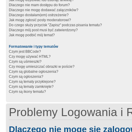
Jak mogę edytować lub usunąć ankietę?
Dlaczego nie mam dostępu do forum?
Dlaczego nie mogę dodawać załączników?
Dlaczego dostałam(em) ostrzeżenie?
Jak mogę zgłosić posty moderatorowi?
Do czego służy przycisk "Zapisz" podczas pisania tematu?
Dlaczego mój post musi być zatwierdzony?
Jak mogę podbić mój temat?
Formatowanie i typy tematów
Czym jest BBCode?
Czy mogę używać HTML?
Czym są uśmieszki?
Czy mogę umieszczać obrazki w poście?
Czym są globalne ogłoszenia?
Czym są ogłoszenia?
Czym są tematy przyklejone?
Czym są tematy zamknięte?
Czym są ikony tematu?
Problemy Logowania i R
Dlaczego nie mogę się zalog