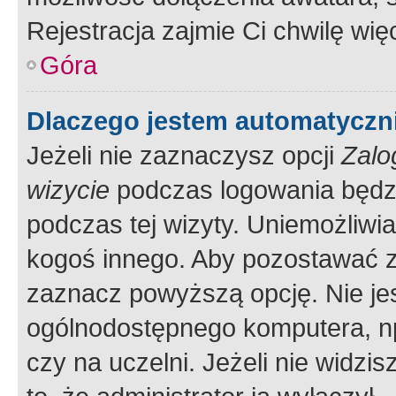
Rejestracja zajmie Ci chwilę wi
Góra
Dlaczego jestem automatycz
Jeżeli nie zaznaczysz opcji
Zalo
wizycie
podczas logowania będzi
podczas tej wizyty. Uniemożliwi
kogoś innego. Aby pozostawać 
zaznacz powyższą opcję. Nie jes
ogólnodostępnego komputera, np.
czy na uczelni. Jeżeli nie widzi