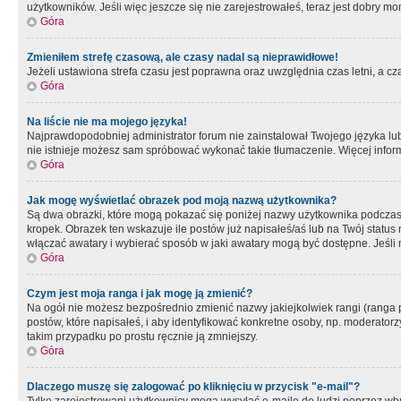
użytkowników. Jeśli więc jeszcze się nie zarejestrowałeś, teraz jest dobry mo
Góra
Zmieniłem strefę czasową, ale czasy nadal są nieprawidłowe!
Jeżeli ustawiona strefa czasu jest poprawna oraz uwzględnia czas letni, a c
Góra
Na liście nie ma mojego języka!
Najprawdopodobniej administrator forum nie zainstalował Twojego języka lub n
nie istnieje możesz sam spróbować wykonać takie tłumaczenie. Więcej inform
Góra
Jak mogę wyświetlać obrazek pod moją nazwą użytkownika?
Są dwa obrazki, które mogą pokazać się poniżej nazwy użytkownika podczas
kropek. Obrazek ten wskazuje ile postów już napisałeś/aś lub na Twój status
włączać awatary i wybierać sposób w jaki awatary mogą być dostępne. Jeśli n
Góra
Czym jest moja ranga i jak mogę ją zmienić?
Na ogół nie możesz bezpośrednio zmienić nazwy jakiejkolwiek rangi (ranga 
postów, które napisałeś, i aby identyfikować konkretne osoby, np. moderator
takim przypadku po prostu ręcznie ją zmniejszy.
Góra
Dlaczego muszę się zalogować po kliknięciu w przycisk "e-mail"?