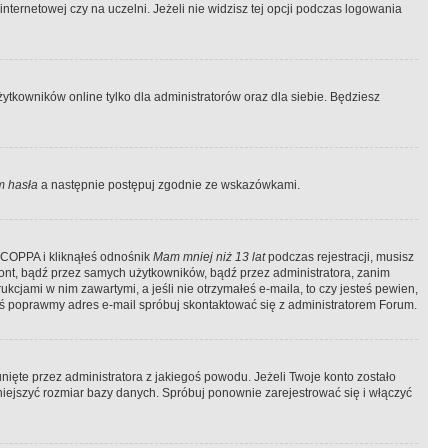
ternetowej czy na uczelni. Jeżeli nie widzisz tej opcji podczas logowania
tkowników online tylko dla administratorów oraz dla siebie. Będziesz
 hasła
a następnie postępuj zgodnie ze wskazówkami.
e COPPA i kliknąłeś odnośnik
Mam mniej niż 13 lat
podczas rejestracji, musisz
kont, bądź przez samych użytkowników, bądź przez administratora, zanim
cjami w nim zawartymi, a jeśli nie otrzymałeś e-maila, to czy jesteś pewien,
ś poprawmy adres e-mail spróbuj skontaktować się z administratorem Forum.
ięte przez administratora z jakiegoś powodu. Jeżeli Twoje konto zostało
iejszyć rozmiar bazy danych. Spróbuj ponownie zarejestrować się i włączyć