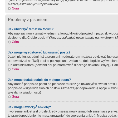
Tylko zarejestrowani użytkownicy mogą wysyłać e-maile do ludzi poprzez wbu
niezarejestrowanych użytkowników.
Góra
Problemy z pisaniem
Jak utworzyć temat na forum?
Aby napisać nowy temat w jednym z forów, kliknij odpowiedni przycisk widoc
dostępne dla Ciebie opcje ((
YMożesz zakładać nowe tematy na tym forum, Mo
Góra
Jak mogę wyedytować lub usunąć posta?
Jeżeli nie jesteś administratorem ani moderatorem możesz edytować lub usuwać
odpowiedział na Twój post to po zapisaniu zmian na dole będzie wyświetlana 
lub administratora (powinni oni poinformować dlaczego dokonali edycji). Pam
Góra
Jak mogę dodać podpis do mojego postu?
Aby dodać podpis do postu po pierwsze musisz go utworzyć w swoim profilu.
podpis do wszystkich swoich postów zaznaczając odpowiednią opcję w swoi
wysyłania wiadomości)
Góra
Jak mogę utworzyć ankietę?
Tworzenie ankiet jest proste, kiedy piszesz nowy temat (lub zmieniasz pier
to prawdopodobnie nie masz uprawnień do tworzenia ankiet). Musisz podać tyt