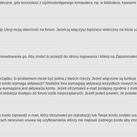
ecane, gdy korzystasz z ogólnodostępnego komputera, np. w bibliotece, kawiarni in
Ukryj moją obecność na forum. Jeżeli ją włączysz będziesz widoczny na liście uży
resetowania go. Aby zrobić to przejdź do strony logowania i kliknij na
Zapomniałem
porządku, to problemem może być jedna z dwóch rzeczy. Jeżeli włączone są funkcj
twoje konto wymaga aktywacji? Niektóre fora wymagają aktywacji wszystkich nowych 
wymagana jest aktywacja konta. Jeżeli otrzymałeś e-mail postępuj zgodnie z instruk
st
redukcja
dostępu do forum osób niepożądanych. Jeżeli jesteś pewien, że podałe
o (sprawdź e-mail, który otrzymałeś po rejestracji) lub Twoje konto zostało usun
rach okresowo usuwa się użytkowników, którzy nie napisali żadnego postu aby zmn