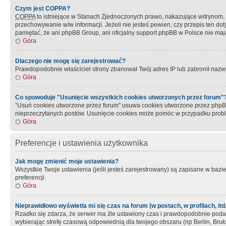
Czym jest COPPA?
COPPA
to istniejące w Stanach Zjednoczonych prawo, nakazujące witrynom
przechowywanie w/w informacji. Jeżeli nie jesteś pewien, czy przepis ten dot
pamiętać, że ani phpBB Group, ani oficjalny support phpBB w Polsce nie mają
Góra
Dlaczego nie mogę się zarejestrować?
Prawdopodobnie właściciel strony zbanował Twój adres IP lub zabronił nazwy 
Góra
Co spowoduje "Usunięcie wszystkich cookies utworzonych przez forum"
“Usuń cookies utworzone przez forum” usuwa cookies utworzone przez phpBB3
nieprzeczytanych postów. Usunięcie cookies może pomóc w przypadku pro
Góra
Preferencje i ustawienia użytkownika
Jak mogę zmienić moje ustawienia?
Wszystkie Twoje ustawienia (jeśli jesteś zarejestrowany) są zapisane w bazie 
preferencji.
Góra
Nieprawidłowo wyświetla mi się czas na forum (w postach, w profilach, itd.
Rzadko się zdarza, że serwer ma źle ustawiony czas i prawdopodobnie podane 
wybierając strefę czasową odpowiednią dla twojego obszaru (np Berlin, Bruk