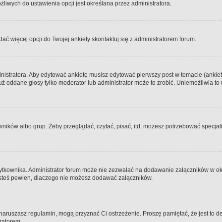
iwych do ustawienia opcji jest określana przez administratora.
dać więcej opcji do Twojej ankiety skontaktuj się z administratorem forum.
nistratora. Aby edytować ankietę musisz edytować pierwszy post w temacie (ankieta
y już oddane głosy tylko moderator lub administrator może to zrobić. Uniemożliwia
ków albo grup. Żeby przeglądać, czytać, pisać, itd. możesz potrzebować specjalny
ytkownika. Administrator forum może nie zezwalać na dodawanie załączników w o
 jesteś pewien, dlaczego nie możesz dodawać załączników.
e naruszasz regulamin, mogą przyznać Ci ostrzeżenie. Proszę pamiętać, że jest to d
tratorem.