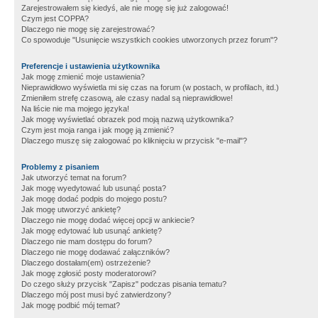
Zarejestrowałem się kiedyś, ale nie mogę się już zalogować!
Czym jest COPPA?
Dlaczego nie mogę się zarejestrować?
Co spowoduje "Usunięcie wszystkich cookies utworzonych przez forum"?
Preferencje i ustawienia użytkownika
Jak mogę zmienić moje ustawienia?
Nieprawidłowo wyświetla mi się czas na forum (w postach, w profilach, itd.)
Zmieniłem strefę czasową, ale czasy nadal są nieprawidłowe!
Na liście nie ma mojego języka!
Jak mogę wyświetlać obrazek pod moją nazwą użytkownika?
Czym jest moja ranga i jak mogę ją zmienić?
Dlaczego muszę się zalogować po kliknięciu w przycisk "e-mail"?
Problemy z pisaniem
Jak utworzyć temat na forum?
Jak mogę wyedytować lub usunąć posta?
Jak mogę dodać podpis do mojego postu?
Jak mogę utworzyć ankietę?
Dlaczego nie mogę dodać więcej opcji w ankiecie?
Jak mogę edytować lub usunąć ankietę?
Dlaczego nie mam dostępu do forum?
Dlaczego nie mogę dodawać załączników?
Dlaczego dostałam(em) ostrzeżenie?
Jak mogę zgłosić posty moderatorowi?
Do czego służy przycisk "Zapisz" podczas pisania tematu?
Dlaczego mój post musi być zatwierdzony?
Jak mogę podbić mój temat?