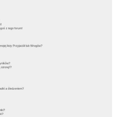
!
i!
goś z tego forum!
jej listy Przyjaciół lub Wrogów?
wyników?
 stronę!?
adki a śledzeniem?
iki?
ki?