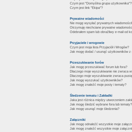
Czym jest "Domyślna grupa użytkownika"?
Czym jest link "Ekipa"?
Prywatne wiadomości
Nie mogę wysyłać prywatnych wiadomości
Otrzymuję niechciane prywatne wiadomośc
Odebrałem spam lub obraźliwy e-mail od ko
Przyjaciele i wrogowie
Czym jest moja lista Przyjaciół i Wrogów?
Jak mogę dodać / usunąć użytkowników z mo
Przeszukiwanie forów
Jak mogę przeszukiwać forum lub fora?
Dlaczego moje wyszukiwanie nie zwraca 
Dlaczego moje wyszukiwanie zwraca pustą
Jak mogę wyszukać użytkowników?
Jak mogę znaleźć moje posty i tematy?
Śledzenie tematu i Zakładki
Jaka jest różnica między utworzeniem zakł
Jak mogę śledzić wybrane fora lub tematy?
Jak mogę usunąć moje śledzenia?
Załączniki
Jak mogę odnaleźć wszystkie moje załączn
Jak mogę znaleźć wszystkie moje załączni