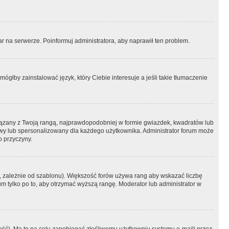
r na serwerze. Poinformuj administratora, aby naprawił ten problem.
ógłby zainstalować język, który Ciebie interesuje a jeśli takie tłumaczenie
iązany z Twoją rangą, najprawdopodobniej w formie gwiazdek, kwadratów lub
atowy lub spersonalizowany dla każdego użytkownika. Administrator forum może
o przyczyny.
, zależnie od szablonu). Większość forów używa rang aby wskazać liczbę
um tylko po to, aby otrzymać wyższą rangę. Moderator lub administrator w