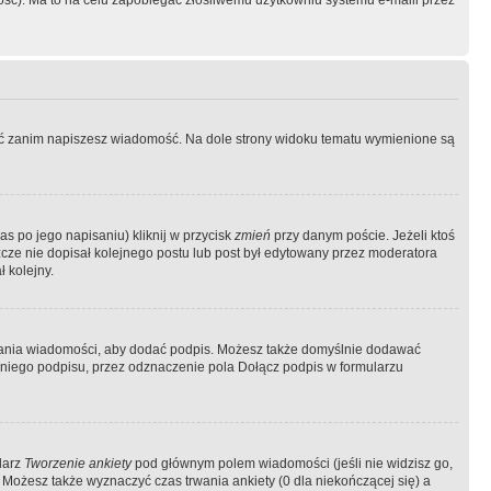
ość). Ma to na celu zapobiegać złośliwemu użytkowniu systemu e-maili przez
ować zanim napiszesz wiadomość. Na dole strony widoku tematu wymienione są
as po jego napisaniu) kliknij w przycisk
zmień
przy danym poście. Jeżeli ktoś
szcze nie dopisał kolejnego postu lub post był edytowany przez moderatora
 kolejny.
łania wiadomości, aby dodać podpis. Możesz także domyślnie dodawać
niego podpisu, przez odznaczenie pola Dołącz podpis w formularzu
larz
Tworzenie ankiety
pod głównym polem wiadomości (jeśli nie widzisz go,
 Możesz także wyznaczyć czas trwania ankiety (0 dla niekończącej się) a