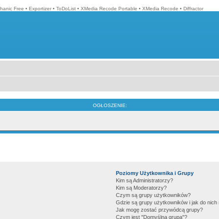
hanic Free
•
Exportizer
•
ToDoList
•
XMedia Recode Portable
•
XMedia Recode
•
Diffractor
OGŁOSZENIE:
Poziomy Użytkownika i Grupy
Kim są Administratorzy?
Kim są Moderatorzy?
Czym są grupy użytkowników?
Gdzie są grupy użytkowników i jak do nic
Jak mogę zostać przywódcą grupy?
Czym jest "Domyślna grupa"?