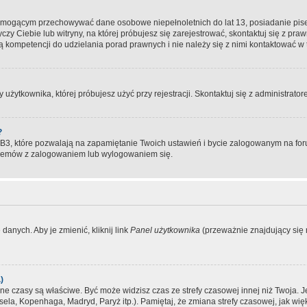
, mogącym przechowywać dane osobowe niepełnoletnich do lat 13, posiadanie pi
yczy Ciebie lub witryny, na której próbujesz się zarejestrować, skontaktuj się z pr
 kompetencji do udzielania porad prawnych i nie należy się z nimi kontaktować w te
użytkownika, której próbujesz użyć przy rejestracji. Skontaktuj się z administrat
?
, które pozwalają na zapamiętanie Twoich ustawień i bycie zalogowanym na forum
blemów z zalogowaniem lub wylogowaniem się.
danych. Aby je zmienić, kliknij link
Panel użytkownika
(przeważnie znajdujący się n
)
czasy są właściwe. Być może widzisz czas ze strefy czasowej innej niż Twoja. Jeże
sela, Kopenhaga, Madryd, Paryż itp.). Pamiętaj, że zmiana strefy czasowej, jak 