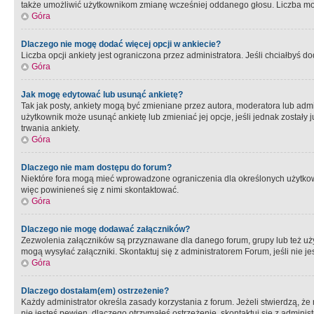
także umożliwić użytkownikom zmianę wcześniej oddanego głosu. Liczba możl
Góra
Dlaczego nie mogę dodać więcej opcji w ankiecie?
Liczba opcji ankiety jest ograniczona przez administratora. Jeśli chciałbyś do
Góra
Jak mogę edytować lub usunąć ankietę?
Tak jak posty, ankiety mogą być zmieniane przez autora, moderatora lub admi
użytkownik może usunąć ankietę lub zmieniać jej opcje, jeśli jednak został
trwania ankiety.
Góra
Dlaczego nie mam dostępu do forum?
Niektóre fora mogą mieć wprowadzone ograniczenia dla określonych użytkowni
więc powinieneś się z nimi skontaktować.
Góra
Dlaczego nie mogę dodawać załączników?
Zezwolenia załączników są przyznawane dla danego forum, grupy lub też uż
mogą wysyłać załączniki. Skontaktuj się z administratorem Forum, jeśli nie
Góra
Dlaczego dostałam(em) ostrzeżenie?
Każdy administrator określa zasady korzystania z forum. Jeżeli stwierdzą, ż
nie jesteś pewien, dlaczego otrzymałeś ostrzeżenie, skontaktuj sie z adminis