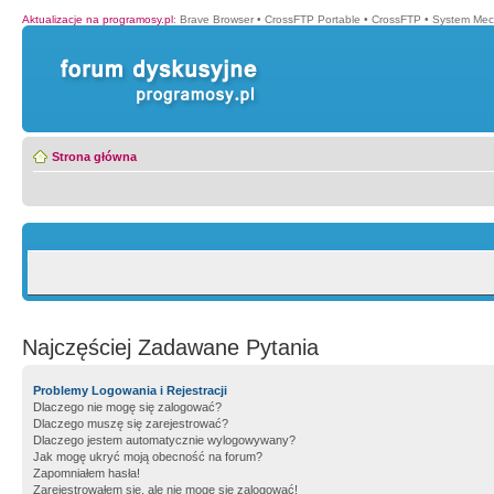
Aktualizacje na programosy.pl
:
Brave Browser
•
CrossFTP Portable
•
CrossFTP
•
System Mec
Strona główna
Najczęściej Zadawane Pytania
Problemy Logowania i Rejestracji
Dlaczego nie mogę się zalogować?
Dlaczego muszę się zarejestrować?
Dlaczego jestem automatycznie wylogowywany?
Jak mogę ukryć moją obecność na forum?
Zapomniałem hasła!
Zarejestrowałem się, ale nie mogę się zalogować!