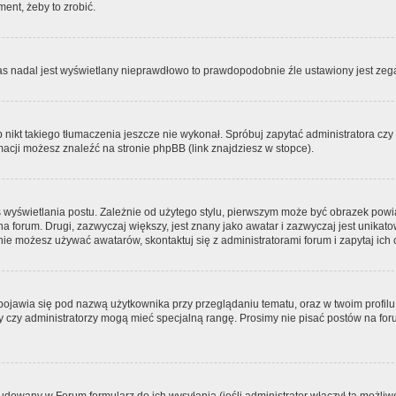
ment, żeby to zrobić.
zas nadal jest wyświetlany nieprawdłowo to prawdopodobnie źle ustawiony jest zega
ikt takiego tłumaczenia jeszcze nie wykonał. Spróbuj zapytać administratora czy m
acji możesz znaleźć na stronie phpBB (link znajdziesz w stopce).
 wyświetlania postu. Zależnie od użytego stylu, pierwszym może być obrazek pow
 na forum. Drugi, zazwyczaj większy, jest znany jako awatar i zazwyczaj jest unik
ie możesz używać awatarów, skontaktuj się z administratorami forum i zapytaj ich 
pojawia się pod nazwą użytkownika przy przeglądaniu tematu, oraz w twoim profilu
zy czy administratorzy mogą mieć specjalną rangę. Prosimy nie pisać postów na for