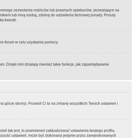
semnego zezwolenia rodziców lub prawnych opiekunów, zezwalające na
awnikiem lub inną osobą, zdolną do udzielenia fachowej porady. Proszę
j kwestii.
orem forum w celu uzyskania pomocy.
. Dzięki nim działają również takie funkcje, jak zapamiętywanie
a górze strony). Pozwoli Ci to na zmianę wszystkich Twoich ustawień i
li tak jest, to powinieneś zaktualizować ustawienia twojego profilu,
większość ustawień, może być dokonana jedynie przez zarejestrowanych