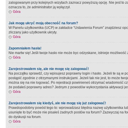
zalogowanym przy kolejnych wizytach zaznacz powyższą opcję. Nie jest to zal
oznacza to, że administrator ją wyłączył.
Góra
Jak mogę ukryć moją obecność na forum?
W Panelu użytkownika (UCP) w zakładce “Ustawienia Forum” znajdziesz opcję 
zliczany jako użytkownik ukryty.
Góra
Zapomniałem hasła!
Nie martw się! Jeśli twoje hasło nie może byc odzyskane, istnieje możliwość z
Góra
Zarejestrowałem się, ale nie mogę się zalogować!
Na początku sprawdź, czy wpisujesz poprawny login i hasło. Jeżeli te są w 
postąpić zgodnie z otrzymanymi instrukcjami. Jeżeli tak nie jest, to może 
można się na nie logować. Po rejestracji powinieneś otrzymać wiadomość czy 
że podałeś poprawny adres? Jednym z powodów wykorzystania aktywacji je
Góra
Zarejestrowałem się kiedyś, ale nie mogę się już zalogować!
Prawdopodobny powód tego to: wprowadzasz błędna nazwę użytkownika lub hasł
usunięte to być może nie pisałeś żadnych postów na forum? Zazwyczaj na fo
do dyskusji na forum.
Góra