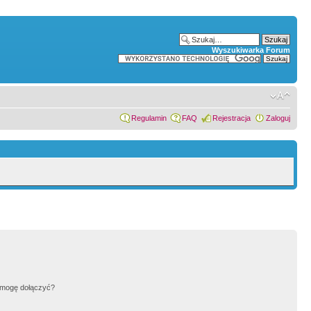
Wyszukiwarka Forum
Regulamin
FAQ
Rejestracja
Zaloguj
h mogę dołączyć?