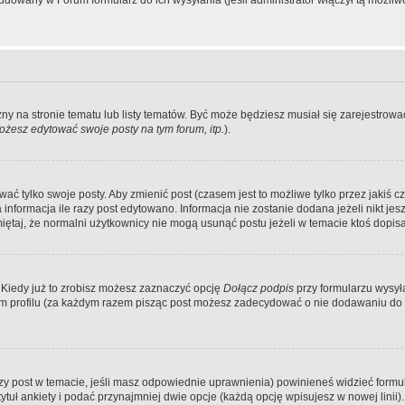
dowany w Forum formularz do ich wysyłania (jeśli administrator włączył tą możliw
zny na stronie tematu lub listy tematów. Być może będziesz musiał się zarejestr
żesz edytować swoje posty na tym forum, itp.
).
 tylko swoje posty. Aby zmienić post (czasem jest to możliwe tylko przez jakiś cz
informacja ile razy post edytowano. Informacja nie zostanie dodana jeżeli nikt je
iętaj, że normalni użytkownicy nie mogą usunąć postu jeżeli w temacie ktoś dopisał
 Kiedy już to zrobisz możesz zaznaczyć opcję
Dołącz podpis
przy formularzu wysy
m profilu (za każdym razem pisząc post możesz zadecydować o nie dodawaniu do 
wszy post w temacie, jeśli masz odpowiednie uprawnienia) powinieneś widzieć formu
uł ankiety i podać przynajmniej dwie opcje (każdą opcję wpisujesz w nowej linii).