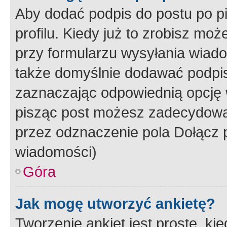
Aby dodać podpis do postu po 
profilu. Kiedy już to zrobisz m
przy formularzu wysyłania wiad
także domyślnie dodawać podpi
zaznaczając odpowiednią opcję 
pisząc post możesz zadecydowa
przez odznaczenie pola Dołącz 
wiadomości)
Góra
Jak mogę utworzyć ankietę?
Tworzenie ankiet jest proste, ki