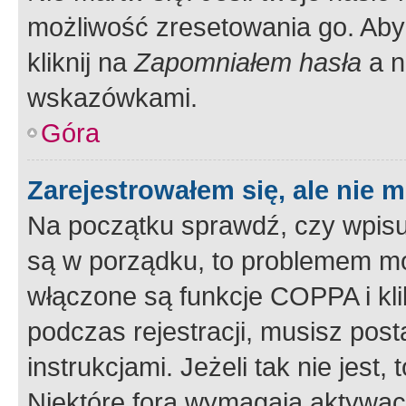
możliwość zresetowania go. Aby 
kliknij na
Zapomniałem hasła
a n
wskazówkami.
Góra
Zarejestrowałem się, ale nie 
Na początku sprawdź, czy wpisuj
są w porządku, to problemem mo
włączone są funkcje COPPA i kl
podczas rejestracji, musisz pos
instrukcjami. Jeżeli tak nie jes
Niektóre fora wymagają aktywac