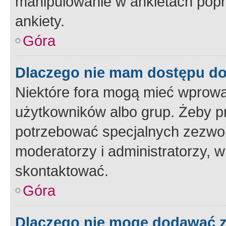
manipulowanie w ankietach popr
ankiety.
Góra
Dlaczego nie mam dostępu d
Niektóre fora mogą mieć wprowa
użytkowników albo grup. Żeby pr
potrzebować specjalnych zezwole
moderatorzy i administratorzy, w
skontaktować.
Góra
Dlaczego nie mogę dodawać 