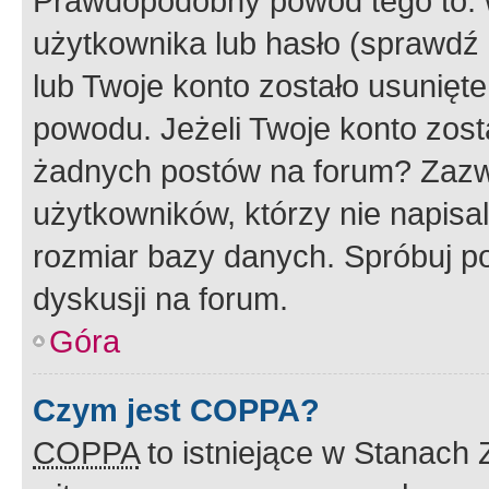
Prawdopodobny powód tego to:
użytkownika lub hasło (sprawdź e
lub Twoje konto zostało usunięte
powodu. Jeżeli Twoje konto zost
żadnych postów na forum? Zazw
użytkowników, którzy nie napisa
rozmiar bazy danych. Spróbuj po
dyskusji na forum.
Góra
Czym jest COPPA?
COPPA
to istniejące w Stanach