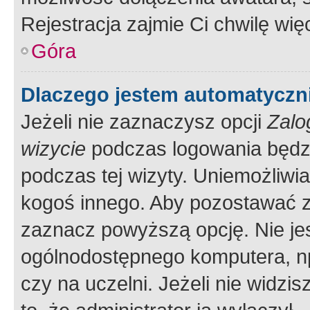
Rejestracja zajmie Ci chwilę wi
Góra
Dlaczego jestem automatycz
Jeżeli nie zaznaczysz opcji
Zalo
wizycie
podczas logowania będzi
podczas tej wizyty. Uniemożliwi
kogoś innego. Aby pozostawać 
zaznacz powyższą opcję. Nie jes
ogólnodostępnego komputera, np.
czy na uczelni. Jeżeli nie widzi