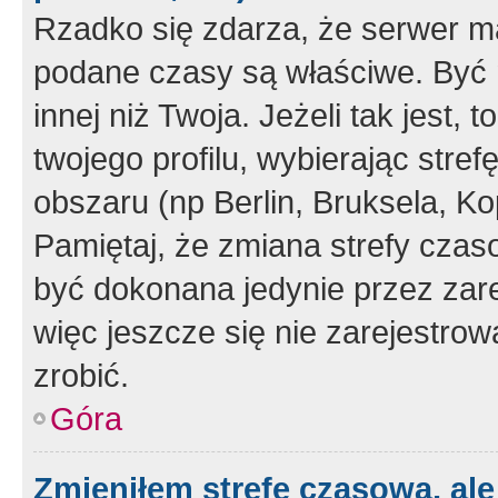
Rzadko się zdarza, że serwer m
podane czasy są właściwe. Być 
innej niż Twoja. Jeżeli tak jest,
twojego profilu, wybierając str
obszaru (np Berlin, Bruksela, Ko
Pamiętaj, że zmiana strefy czas
być dokonana jedynie przez zar
więc jeszcze się nie zarejestrow
zrobić.
Góra
Zmieniłem strefę czasową, ale