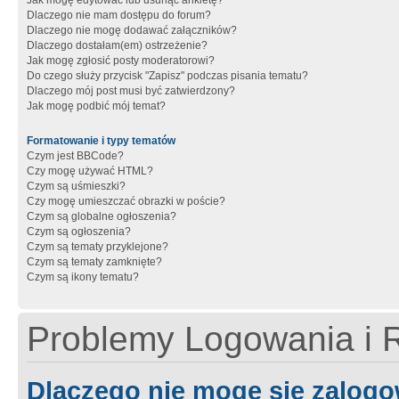
Jak mogę edytować lub usunąć ankietę?
Dlaczego nie mam dostępu do forum?
Dlaczego nie mogę dodawać załączników?
Dlaczego dostałam(em) ostrzeżenie?
Jak mogę zgłosić posty moderatorowi?
Do czego służy przycisk "Zapisz" podczas pisania tematu?
Dlaczego mój post musi być zatwierdzony?
Jak mogę podbić mój temat?
Formatowanie i typy tematów
Czym jest BBCode?
Czy mogę używać HTML?
Czym są uśmieszki?
Czy mogę umieszczać obrazki w poście?
Czym są globalne ogłoszenia?
Czym są ogłoszenia?
Czym są tematy przyklejone?
Czym są tematy zamknięte?
Czym są ikony tematu?
Problemy Logowania i R
Dlaczego nie mogę się zalog