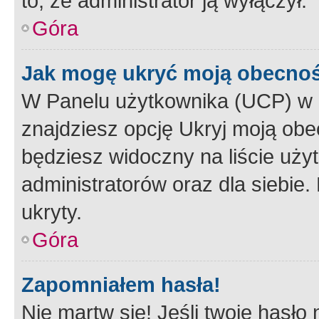
to, że administrator ją wyłączył.
Góra
Jak mogę ukryć moją obecno
W Panelu użytkownika (UCP) w 
znajdziesz opcję Ukryj moją obe
będziesz widoczny na liście użyt
administratorów oraz dla siebie.
ukryty.
Góra
Zapomniałem hasła!
Nie martw się! Jeśli twoje hasło