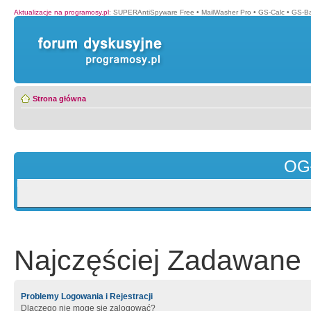
Aktualizacje na programosy.pl
:
SUPERAntiSpyware Free
•
MailWasher Pro
•
GS-Calc
•
GS-B
Strona główna
OG
Najczęściej Zadawane 
Problemy Logowania i Rejestracji
Dlaczego nie mogę się zalogować?