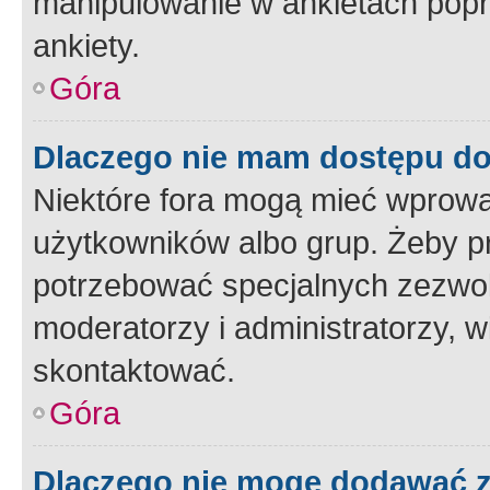
manipulowanie w ankietach popr
ankiety.
Góra
Dlaczego nie mam dostępu d
Niektóre fora mogą mieć wprowa
użytkowników albo grup. Żeby pr
potrzebować specjalnych zezwole
moderatorzy i administratorzy, w
skontaktować.
Góra
Dlaczego nie mogę dodawać 