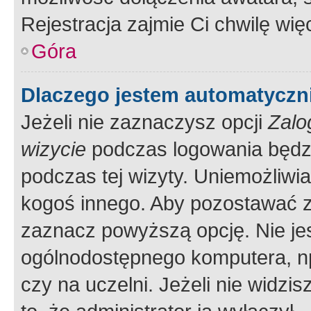
Rejestracja zajmie Ci chwilę wi
Góra
Dlaczego jestem automatycz
Jeżeli nie zaznaczysz opcji
Zalo
wizycie
podczas logowania będzi
podczas tej wizyty. Uniemożliwi
kogoś innego. Aby pozostawać 
zaznacz powyższą opcję. Nie jes
ogólnodostępnego komputera, np.
czy na uczelni. Jeżeli nie widzi