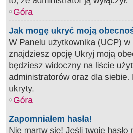
to, że administrator ją wyłączył.
Góra
Jak mogę ukryć moją obecno
W Panelu użytkownika (UCP) w 
znajdziesz opcję Ukryj moją obe
będziesz widoczny na liście użyt
administratorów oraz dla siebie.
ukryty.
Góra
Zapomniałem hasła!
Nie martw się! Jeśli twoje hasło