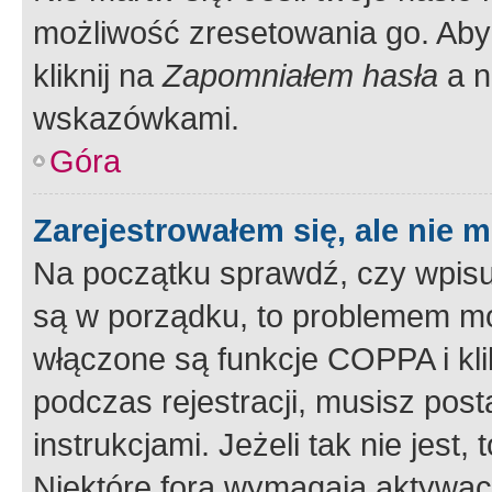
możliwość zresetowania go. Aby 
kliknij na
Zapomniałem hasła
a n
wskazówkami.
Góra
Zarejestrowałem się, ale nie 
Na początku sprawdź, czy wpisuj
są w porządku, to problemem mo
włączone są funkcje COPPA i kl
podczas rejestracji, musisz pos
instrukcjami. Jeżeli tak nie jes
Niektóre fora wymagają aktywac