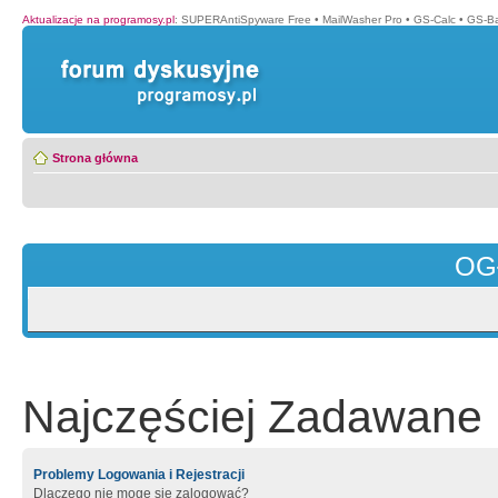
Aktualizacje na programosy.pl
:
SUPERAntiSpyware Free
•
MailWasher Pro
•
GS-Calc
•
GS-B
Strona główna
OG
Najczęściej Zadawane 
Problemy Logowania i Rejestracji
Dlaczego nie mogę się zalogować?