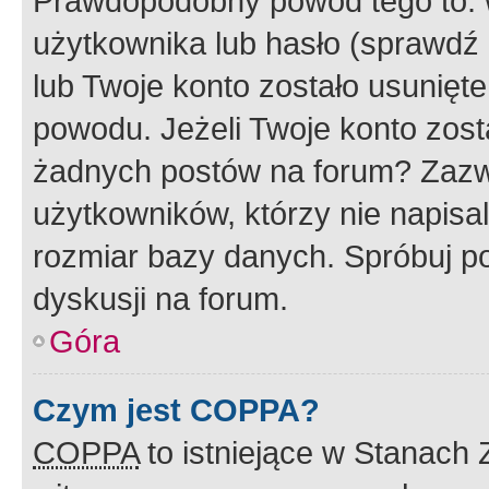
Prawdopodobny powód tego to:
użytkownika lub hasło (sprawdź e
lub Twoje konto zostało usunięte
powodu. Jeżeli Twoje konto zost
żadnych postów na forum? Zazw
użytkowników, którzy nie napisa
rozmiar bazy danych. Spróbuj po
dyskusji na forum.
Góra
Czym jest COPPA?
COPPA
to istniejące w Stanach