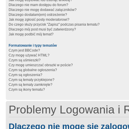
Jak mogę edytować lub usunąć ankietę?
Dlaczego nie mam dostępu do forum?
Dlaczego nie mogę dodawać załączników?
Dlaczego dostałam(em) ostrzeżenie?
Jak mogę zgłosić posty moderatorowi?
Do czego służy przycisk "Zapisz" podczas pisania tematu?
Dlaczego mój post musi być zatwierdzony?
Jak mogę podbić mój temat?
Formatowanie i typy tematów
Czym jest BBCode?
Czy mogę używać HTML?
Czym są uśmieszki?
Czy mogę umieszczać obrazki w poście?
Czym są globalne ogłoszenia?
Czym są ogłoszenia?
Czym są tematy przyklejone?
Czym są tematy zamknięte?
Czym są ikony tematu?
Problemy Logowania i R
Dlaczego nie mogę się zalog