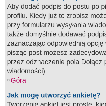
Aby dodać podpis do postu po 
profilu. Kiedy już to zrobisz m
przy formularzu wysyłania wiad
także domyślnie dodawać podpi
zaznaczając odpowiednią opcję 
pisząc post możesz zadecydowa
przez odznaczenie pola Dołącz 
wiadomości)
Góra
Jak mogę utworzyć ankietę?
Tworzenie ankiet jest proste, ki