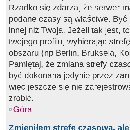
Rzadko się zdarza, że serwer m
podane czasy są właściwe. Być 
innej niż Twoja. Jeżeli tak jest,
twojego profilu, wybierając str
obszaru (np Berlin, Bruksela, Ko
Pamiętaj, że zmiana strefy czas
być dokonana jedynie przez zar
więc jeszcze się nie zarejestrow
zrobić.
Góra
Zmieniłem strefę czasową, ale