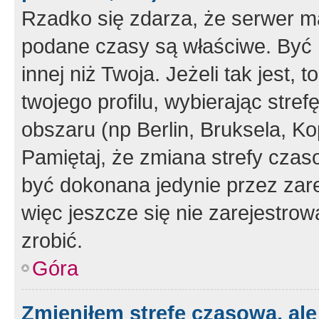
Rzadko się zdarza, że serwer m
podane czasy są właściwe. Być 
innej niż Twoja. Jeżeli tak jest,
twojego profilu, wybierając str
obszaru (np Berlin, Bruksela, Ko
Pamiętaj, że zmiana strefy czas
być dokonana jedynie przez zar
więc jeszcze się nie zarejestrow
zrobić.
Góra
Zmieniłem strefę czasową, ale