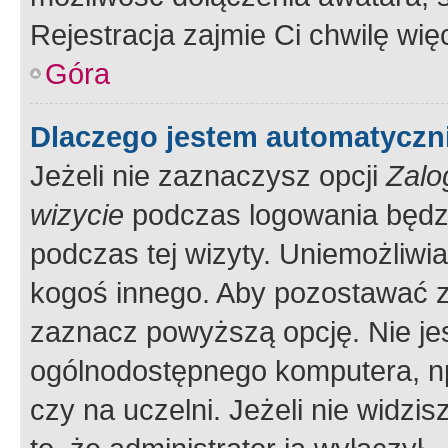
Rejestracja zajmie Ci chwilę wi
Góra
Dlaczego jestem automatycz
Jeżeli nie zaznaczysz opcji
Zalo
wizycie
podczas logowania będzi
podczas tej wizyty. Uniemożliwi
kogoś innego. Aby pozostawać 
zaznacz powyższą opcję. Nie jes
ogólnodostępnego komputera, np.
czy na uczelni. Jeżeli nie widzi