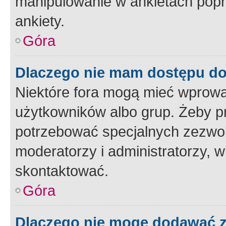
manipulowanie w ankietach popr
ankiety.
Góra
Dlaczego nie mam dostępu d
Niektóre fora mogą mieć wprowa
użytkowników albo grup. Żeby pr
potrzebować specjalnych zezwole
moderatorzy i administratorzy, w
skontaktować.
Góra
Dlaczego nie mogę dodawać 