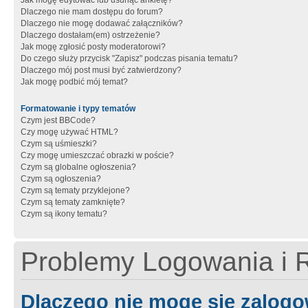
Jak mogę edytować lub usunąć ankietę?
Dlaczego nie mam dostępu do forum?
Dlaczego nie mogę dodawać załączników?
Dlaczego dostałam(em) ostrzeżenie?
Jak mogę zgłosić posty moderatorowi?
Do czego służy przycisk "Zapisz" podczas pisania tematu?
Dlaczego mój post musi być zatwierdzony?
Jak mogę podbić mój temat?
Formatowanie i typy tematów
Czym jest BBCode?
Czy mogę używać HTML?
Czym są uśmieszki?
Czy mogę umieszczać obrazki w poście?
Czym są globalne ogłoszenia?
Czym są ogłoszenia?
Czym są tematy przyklejone?
Czym są tematy zamknięte?
Czym są ikony tematu?
Problemy Logowania i R
Dlaczego nie mogę się zalog