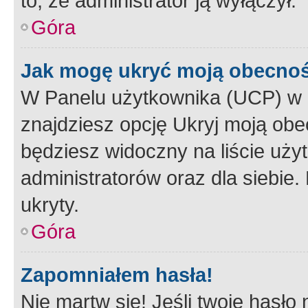
to, że administrator ją wyłączył.
Góra
Jak mogę ukryć moją obecno
W Panelu użytkownika (UCP) w 
znajdziesz opcję Ukryj moją obe
będziesz widoczny na liście użyt
administratorów oraz dla siebie.
ukryty.
Góra
Zapomniałem hasła!
Nie martw się! Jeśli twoje hasło