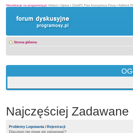
Aktualizacje na programosy.pl
:
Helium
•
Opera
•
ChrisPC Free Anonymous Proxy
•
Adblock P
Strona główna
OG
Najczęściej Zadawane 
Problemy Logowania i Rejestracji
Dlaczego nie mogę się zalogować?