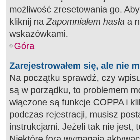
możliwość zresetowania go. Aby 
kliknij na
Zapomniałem hasła
a n
wskazówkami.
Góra
Zarejestrowałem się, ale nie 
Na początku sprawdź, czy wpisuj
są w porządku, to problemem mo
włączone są funkcje COPPA i kl
podczas rejestracji, musisz pos
instrukcjami. Jeżeli tak nie jes
Niektóre fora wymagają aktywac