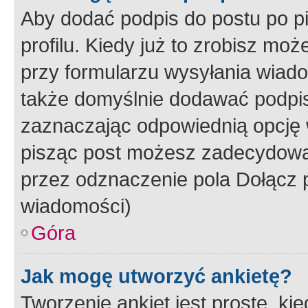
Aby dodać podpis do postu po 
profilu. Kiedy już to zrobisz m
przy formularzu wysyłania wiad
także domyślnie dodawać podpi
zaznaczając odpowiednią opcję 
pisząc post możesz zadecydowa
przez odznaczenie pola Dołącz 
wiadomości)
Góra
Jak mogę utworzyć ankietę?
Tworzenie ankiet jest proste, ki